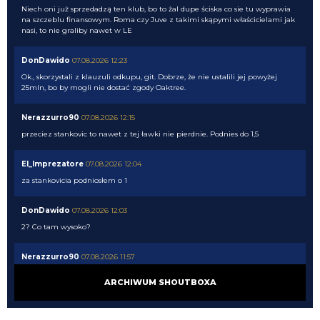
Niech oni już sprzedadzą ten klub, bo to żal dupe ściska co sie tu wyprawia
na szczeblu finansowym. Roma czy Juve z takimi skąpymi właścicielami jak
nasi, to nie graliby nawet w LE
DonDawido
07.08.2026 12:23
Ok., skorzystali z klauzuli odkupu, git. Dobrze, że nie ustalili jej powyżej
25mln, bo by mogli nie dostać zgody Oaktree.
Nerazzurro90
07.08.2026 12:15
przeciez stankovic to nawet z tej ławki nie pierdnie. Podnies do 1,5
El_Imprezatore
07.08.2026 12:04
za stankovicia podniosłem o 1
DonDawido
07.08.2026 12:03
2? Co tam wysoko?
Nerazzurro90
07.08.2026 11:57
jeszcze lookman
ARCHIWUM SHOUTBOXA
Nerazzurro90
07.08.2026 11:57
Dobre