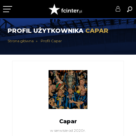
KLUB
PROFIL UŻYTKOWNIKA
CAPAR
DRUŻYNA
Strona główna
Profil Capar
SERIE A
PUCHARY
DLA TIFOSICH
SERWIS
Capar
w serwisie od 2020r.