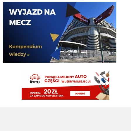
martins2000
07.08.2026 11:57
https://pbs.twimg.com/media/HPEcGmNWoAABFvw?
format=jpg&name=large
El_Imprezatore
07.08.2026 11:54
2
Nerazzurro90
07.08.2026 11:54
Inter chce 30 baniek za Frattesiego czy oni są normalni?
Nerazzurro90
07.08.2026 11:53
Fcinter bez cny bedzie lepszym portalem nie oszukujmy siem
DonDawido
07.08.2026 11:52
1-10 poproszę.
Nerazzurro90
07.08.2026 11:52
Cny usuwa konto, bo Romero nie przyszedl tak?
El_Imprezatore
07.08.2026 11:52