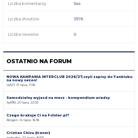
Liczba komentarzy
544
Liczba shoutów
3976
Liczba newsów
0
OSTATNIO NA FORUM
NOWA KAMPANIA INTERCLUB 2026/27,czyli zapisy do Fanklubu
na nowy sezon!
rafi27, 31 lipca, 11:18
Samodzielny wyjazd na mecz - kompendium wiedzy
SyR90, 23 lipca, 22:03
Czego brakuje Ci na FcInter.pl?
Borgen, 14 lipca, 16:18
Cristian Chivu (trener)
andyvdm, 22 maja, 16:59