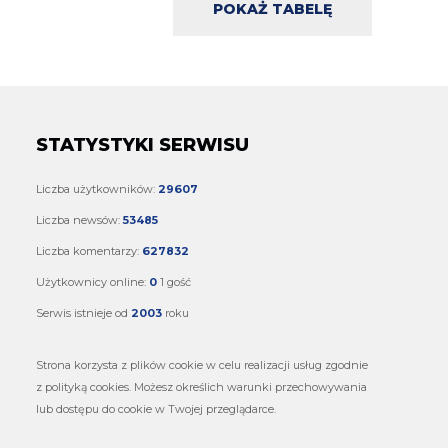
POKAŻ TABELĘ
STATYSTYKI SERWISU
Liczba użytkowników:
29607
Liczba newsów:
53485
Liczba komentarzy:
627832
Użytkownicy online:
0
1 gość
Serwis istnieje od
2003
roku
Strona korzysta z plików cookie w celu realizacji usług zgodnie
z polityką cookies. Możesz określich warunki przechowywania
lub dostępu do cookie w Twojej przeglądarce.