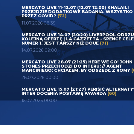
MERCATO LIVE 11-12.07 (12.07 12:00) KHALAILI
PRZEJDZIE DODATKOWE BADANIA. WSZYSTKO
PRZEZ COVID?
(72)
11.07.2026 08:39
MERCATO LIVE 14.07 (20:20) LIVERPOOL ODRZ
KOLEJNĄ OFERTĘ | LA GAZZETTA - SPENCE CEL
NUMER 1, JEST TAŃSZY NIŻ DOUE
(71)
14.07.2026 09:00
MERCATO LIVE 28.07 (21:25) HERE WE GO! JOHN
STONES PRZECHODZI DO INTERU! // AGENT
MANCINIEGO: CHCIAŁEM, BY ODSZEDŁ Z ROMY
(
28.07.2026 00:00
MERCATO LIVE 15.07 (21:27) PERIŠIĆ ALTERNAT
INTER DOCENIA POSTAWĘ PAVARDA
(60)
15.07.2026 00:00