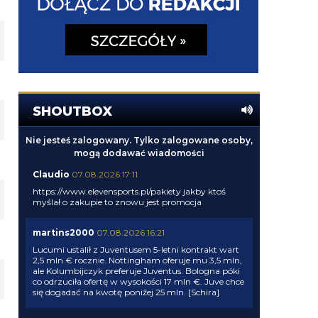
SHOUTBOX
Nie jesteś zalogowany. Tylko zalogowane osoby,
mogą dodawać wiadomości
Claudio
07.08.2026 17:11
https://www.elevensports.pl/pakiety
jakby ktoś
myślał o zakupie to znowu jest promocja
martins2000
07.08.2026 16:21
Lucumi ustalił z Juventusem 5-letni kontrakt wart
2,5 mln € rocznie. Nottingham oferuje mu 3,5 mln,
ale Kolumbijczyk preferuje Juventus. Bologna póki
co odrzuciła ofertę w wysokości 17 mln €. Juve chce
się dogadać na kwotę poniżej 25 mln. [Schira]