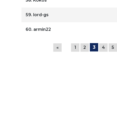
58.
Kokos
59.
lord-gs
60.
armin22
3
«
1
2
4
5