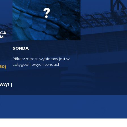
UCA
EM
SONDA
Piłkarz meczu wybierany jest w
cotygodniowych sondach.
60)
YWĄ? |