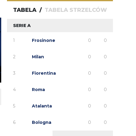
TABELA
/
TABELA STRZELCÓW
SERIE A
1
Frosinone
0
0
2
Milan
0
0
3
Fiorentina
0
0
4
Roma
0
0
5
Atalanta
0
0
6
Bologna
0
0