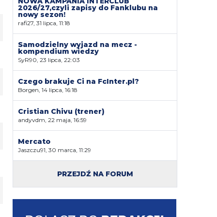
NOWA KAMPANIA INTERCLUB
2026/27,czyli zapisy do Fanklubu na
nowy sezon!
rafi27, 31 lipca, 11:18
Samodzielny wyjazd na mecz -
kompendium wiedzy
SyR90, 23 lipca, 22:03
Czego brakuje Ci na FcInter.pl?
Borgen, 14 lipca, 16:18
Cristian Chivu (trener)
andyvdm, 22 maja, 16:59
Mercato
Jaszczu91, 30 marca, 11:29
PRZEJDŹ NA FORUM