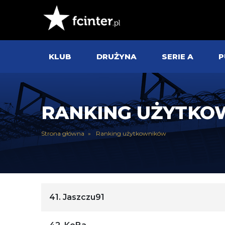
KLUB
DRUŻYNA
SERIE A
P
RANKING UŻYTK
Strona główna
Ranking użytkowników
41.
Jaszczu91