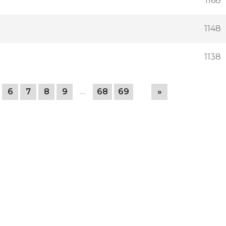
1168
1148
1138
6
7
8
9
…
68
69
»