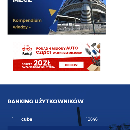
Lucek!
FENDI_SOSA
07.08.2026 16:09
oni wygrali z cwe. he
FENDI_SOSA
07.08.2026 16:09
u he jutro z gadami z j?!
martins2000
07.08.2026 16:09
Prawdopodobny skład na jutrzejszy sparing z
Interem (Sky): Di Gregorio - Kalulu, Bremer,
Koopmeiners, Cambiaso - Locatelli Douglas Luiz -
Alajbegović, McKennie, Conceicao - David
FENDI_SOSA
07.08.2026 16:09
ty nie randi? he
RANKING UŻYTKOWNIKÓW
FENDI_SOSA
07.08.2026 16:09
nerra co tam he
1
cuba
12646
FENDI_SOSA
07.08.2026 15:57