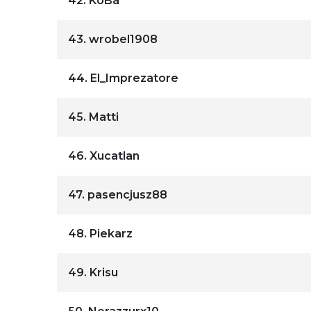
42.
KoBa
43.
wrobel1908
44.
El_Imprezatore
45.
Matti
46.
Xucatlan
47.
pasencjusz88
48.
Piekarz
49.
Krisu