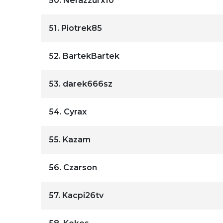
50.
Nerazzurx10
51.
Piotrek85
52.
BartekBartek
53.
darek666sz
54.
Cyrax
55.
Kazam
56.
Czarson
57.
Kacpi26tv