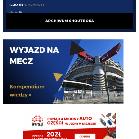
G3nesis
07.08.2026 19:15
Hehe 😁
ARCHIWUM SHOUTBOXA
FENDI_SOSA
07.08.2026 18:56
Adriano ty already dead a nie forever he xd
FENDI_SOSA
07.08.2026 18:56
Oleeks ciśnij go he
Adriano_forever
07.08.2026 18:30
mnie też zbanował za danie reakcji haha na jego ostatnie stanowisko które
było ostatnie ostatnim ostatniejsze i najostatniejsze
Adriano_forever
07.08.2026 18:29
don korleone polskiej kibolki
Adriano_forever
07.08.2026 18:29
typ jest odklejony
Oleeks
07.08.2026 18:28
Wiem, że on tutaj coś pisał, pewnie ma w zwyczaju też czytać i pompować