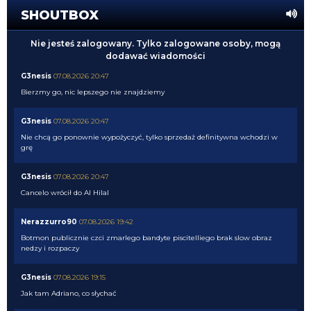
SHOUTBOX
Nie jesteś zalogowany. Tylko zalogowane osoby, mogą
dodawać wiadomości
G3nesis
07.08.2026 20:47
Bierzmy go, nic lepszego nie znajdziemy
G3nesis
07.08.2026 20:47
Nie chcą go ponownie wypożyczyć, tylko sprzedaż definitywna wchodzi w
grę
G3nesis
07.08.2026 20:47
Cancelo wrócił do Al Hilal
Nerazzurro90
07.08.2026 19:42
Botmon publicznie czci zmarlego bandyte piscitelliego brak slow obraz
nedzy i rozpaczy
G3nesis
07.08.2026 19:15
Jak tam Adriano, co słychać