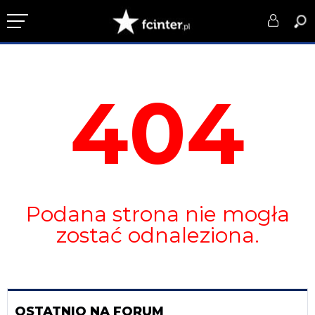
KLUB
404
DRUŻYNA
SERIE A
PUCHARY
DLA TIFOSICH
Podana strona nie mogła
SERWIS
zostać odnaleziona.
OSTATNIO NA FORUM