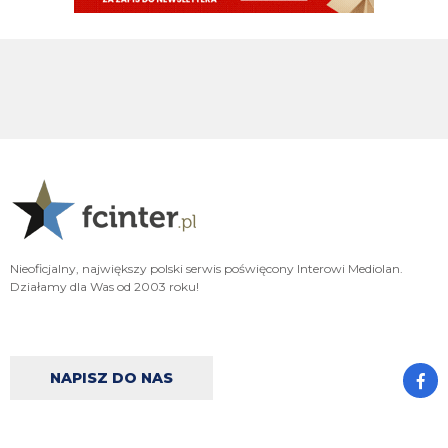
sobie ego na każdą wspominkę o nim xD Żałosny typek
Oleeks
07.08.2026 18:27
Ooo Bartman zjebus mnie zbanował za to, że nazwałem czczonego przez
niego w poście wspominkowym faszola z Lazio - Fabrizio Piscittelego
Claudio
07.08.2026 17:11
https://www.elevensports.pl/pakiety
jakby ktoś myślał o zakupie to znowu
jest promocja
martins2000
07.08.2026 16:21
Lucumi ustalił z Juventusem 5-letni kontrakt wart 2,5 mln € rocznie.
Nottingham oferuje mu 3,5 mln, ale Kolumbijczyk preferuje Juventus.
Bologna póki co odrzuciła ofertę w wysokości 17 mln €. Juve chce się
Nieoficjalny, największy polski serwis poświęcony Interowi Mediolan.
dogadać na kwotę poniżej 25 mln. [Schira]
Działamy dla Was od 2003 roku!
FENDI_SOSA
07.08.2026 16:14
capri sun
NAPISZ DO NAS
FENDI_SOSA
07.08.2026 16:14
https://open.spotify.com/track/1XpmMe95dk9jh3zuOMpeU2?
si=905de6a7a51a48cb