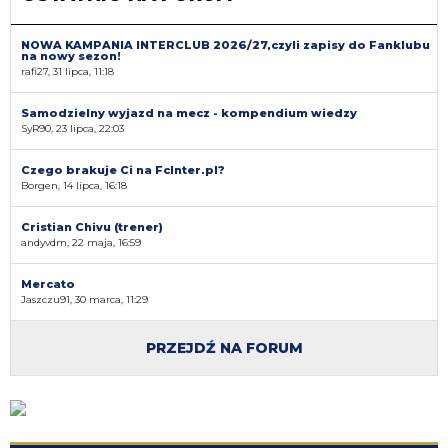
NOWA KAMPANIA INTERCLUB 2026/27,czyli zapisy do Fanklubu
na nowy sezon!
rafi27, 31 lipca, 11:18
Samodzielny wyjazd na mecz - kompendium wiedzy
SyR90, 23 lipca, 22:03
Czego brakuje Ci na FcInter.pl?
Borgen, 14 lipca, 16:18
Cristian Chivu (trener)
andyvdm, 22 maja, 16:59
Mercato
Jaszczu91, 30 marca, 11:29
PRZEJDŹ NA FORUM