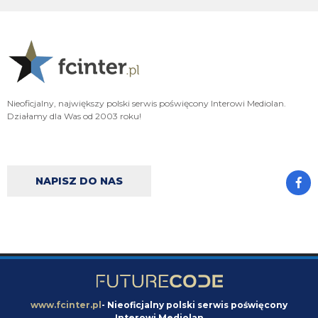
Kapelutek michellaga jeszcze tu zagląda?
Klinsi64
06.08.2026 18:23
o ile sytuacje z Palestrą można usprawiedliwić,Khalaili to chore wymogi
CONI tak sytuacja z Romero to kompro potężne
Cyrax
06.08.2026 18:04
Nieoficjalny, największy polski serwis poświęcony Interowi Mediolan.
Strona ostatnio śmiga niczym Inter na rynku transferowym
Działamy dla Was od 2003 roku!
Cny
06.08.2026 17:26
jak nie czujesz pewnej różnicy to twoja sprawa
NAPISZ DO NAS
Xucatlan
06.08.2026 17:07
No czyli chodzi o fundusze, bo pensja to przecież kwestia finansowa, a nie
braku miejsca.
Cny
06.08.2026 17:04
bardziej chodzi o pensję. przecież nikt nie chce ryzykować zostania pavarda
z 5M pensji. kwestia strategii, w mojej opinii to też głupota bo zwyczajnie
nie potrafi Ałzyljo sprzedać i to jest powód całej szopki
www.fcinter.pl
- Nieoficjalny polski serwis poświęcony
Xucatlan
06.08.2026 17:00
Interowi Mediolan