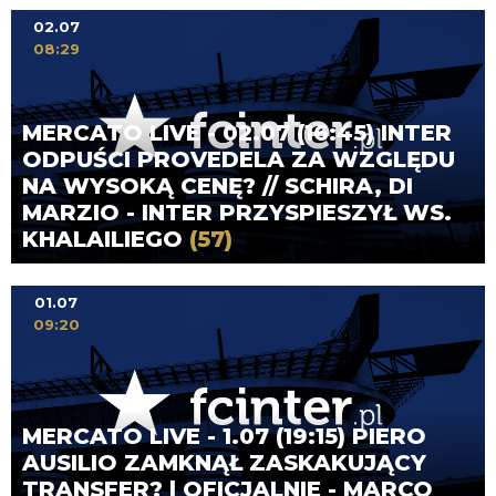
02.07
08:29
MERCATO LIVE - 02.07 (16:45) INTER
ODPUŚCI PROVEDELA ZA WZGLĘDU
NA WYSOKĄ CENĘ? // SCHIRA, DI
MARZIO - INTER PRZYSPIESZYŁ WS.
KHALAILIEGO
(57)
01.07
09:20
MERCATO LIVE - 1.07 (19:15) PIERO
AUSILIO ZAMKNĄŁ ZASKAKUJĄCY
TRANSFER? | OFICJALNIE - MARCO