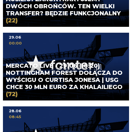
DWÓCH OBROŃCÓW. TEN WIELKI
TRANSFER? BĘDZIE FUNKCJONALNY
(22)
29.06
00:00
MERCATO LIVE - 29.06 (16:20)
NOTTINGHAM FOREST DOŁĄCZA DO
WYŚCIGU O CURTISA JONESA | USG
CHCE 30 MLN EURO ZA KHALAILIEGO
(72)
28.06
08:45