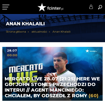
KLUB
ANAN KHALAILI
DRUŻYNA
Strona główna
aktualności
Anan Khalaili
SERIE A
PUCHARY
28.07
00:00
DLA TIFOSICH
SERWIS
MERCATO LIVE 28.07 (21:25) HERE WE
GO! JOHN STONES PRZECHODZI DO
INTERU! // AGENT MANCINIEGO:
CHCIAŁEM, BY ODSZEDŁ Z ROMY
(60)