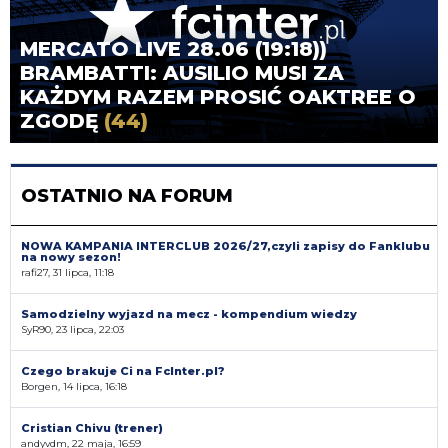
MERCATO LIVE 28.06 (19:18))
BRAMBATTI: AUSILIO MUSI ZA
KAŻDYM RAZEM PROSIĆ OAKTREE O
ZGODĘ
(44)
OSTATNIO NA FORUM
NOWA KAMPANIA INTERCLUB 2026/27,czyli zapisy do Fanklubu
na nowy sezon!
rafi27, 31 lipca, 11:18
Samodzielny wyjazd na mecz - kompendium wiedzy
SyR90, 23 lipca, 22:03
Czego brakuje Ci na FcInter.pl?
Borgen, 14 lipca, 16:18
Cristian Chivu (trener)
andyvdm, 22 maja, 16:59