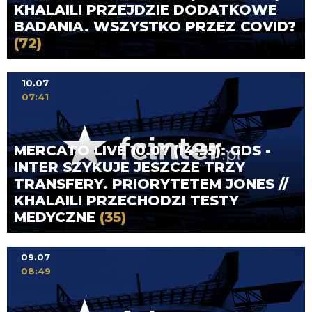
KHALAILI PRZEJDZIE DODATKOWE
BADANIA. WSZYSTKO PRZEZ COVID?
(72)
10.07
07:41
MERCATO LIVE 10.07 (14:55): GDS -
INTER SZYKUJE JESZCZE TRZY
TRANSFERY. PRIORYTETEM JONES //
KHALAILI PRZECHODZI TESTY
MEDYCZNE
(35)
09.07
08:49