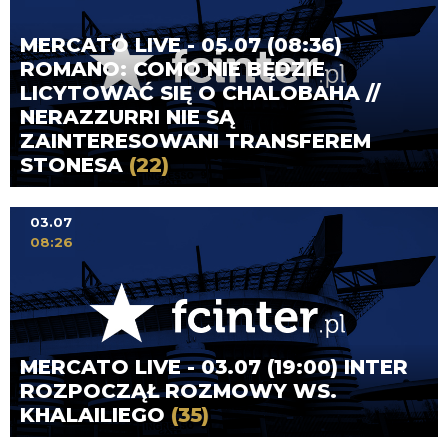
MERCATO LIVE - 05.07 (08:36)
ROMANO: COMO NIE BĘDZIE
LICYTOWAĆ SIĘ O CHALOBAHA //
NERAZZURRI NIE SĄ
ZAINTERESOWANI TRANSFEREM
STONESA
(22)
03.07
08:26
MERCATO LIVE - 03.07 (19:00) INTER
ROZPOCZĄŁ ROZMOWY WS.
KHALAILIEGO
(35)