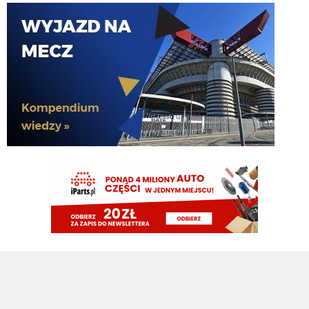
Cyrax
06.08.2026 19:37
Bekowe te doniesienia i całe mercato. Po fiasku z Palestrą: "Pieniądze
zostaną zainwestowane w klasowego obrońcę". Teraz podają, że Romero
blisko Ateltico i pojawiło się "Pieniądze zaoszczędzone na Romero zostaną
przeznaczone na Jonesa". Za tydzień zapewne "Pieniądze zaoszczędzone
na Dżonsie zostaną wydane zimą". To okienko póki co przebija wszystko
Claudio
06.08.2026 19:21
Oby tak blisko jak Palestra Interu
Claudio
06.08.2026 19:21
Argentynskie media: Romero blisko Atletico.
Rebelde
06.08.2026 18:51
A do obrony ściągną Ostigarda z Genoa i będą wmawiać że Stones to od
poczatku był kupowany do pierwszego składu, bo jest wybitny
Rebelde
06.08.2026 18:50
zaraz napiszą że te 40mln "zaoszczędzone" na Romero to zostanie
zainwestowane w Jonesa.... Oczywiście najpierw musi odejść Frattesi i Asllani
G3nesis
06.08.2026 18:47