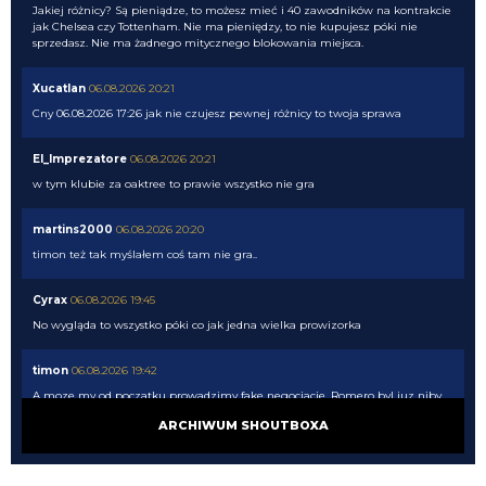
Jakiej różnicy? Są pieniądze, to możesz mieć i 40 zawodników na kontrakcie
jak Chelsea czy Tottenham. Nie ma pieniędzy, to nie kupujesz póki nie
sprzedasz. Nie ma żadnego mitycznego blokowania miejsca.
Xucatlan
06.08.2026 20:21
Cny 06.08.2026 17:26 jak nie czujesz pewnej różnicy to twoja sprawa
El_Imprezatore
06.08.2026 20:21
w tym klubie za oaktree to prawie wszystko nie gra
martins2000
06.08.2026 20:20
timon też tak myślałem coś tam nie gra..
Cyrax
06.08.2026 19:45
No wygląda to wszystko póki co jak jedna wielka prowizorka
timon
06.08.2026 19:42
A moze my od poczatku prowadzimy fake negocjacje. Romero byl juz niby
dogadanu, niby problemem nie bylo 40 mln tylko prowizje, dogadali
ARCHIWUM SHOUTBOXA
prowizje to nagle jednak trzeba sprzedac. Pewnie gdyby Chelsea nie weszla
po Palestre to bagle by sie okazalo, ze w sumie to musimy Asllaniego
najpierw sprzedac