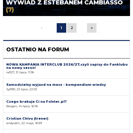
WYWIAD Z ESTEBANEM CAMBIASSO
(7)
«
1
2
»
OSTATNIO NA FORUM
NOWA KAMPANIA INTERCLUB 2026/27,czyli zapisy do Fanklubu
na nowy sezon!
rafi27, 31 lipca, 11:18
Samodzielny wyjazd na mecz - kompendium wiedzy
SyR90, 23 lipca, 22:03
Czego brakuje Ci na FcInter.pl?
Borgen, 14 lipca, 16:18
Cristian Chivu (trener)
andyvdm, 22 maja, 16:59