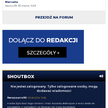
Mercato
Jaszczu91, 30 marca, 11:29
PRZEJDŹ NA FORUM
SHOUTBOX
Nie jesteś zalogowany. Tylko zalogowane osoby, mogą
dodawać wiadomości
Nerazzurro90
09.08.2026 13:58
trzeba bylo brac tego romero i miec kozacka defensywe a teraz beda sie
pierqqdolic z wahadlem na ktorego nie maja kandydata