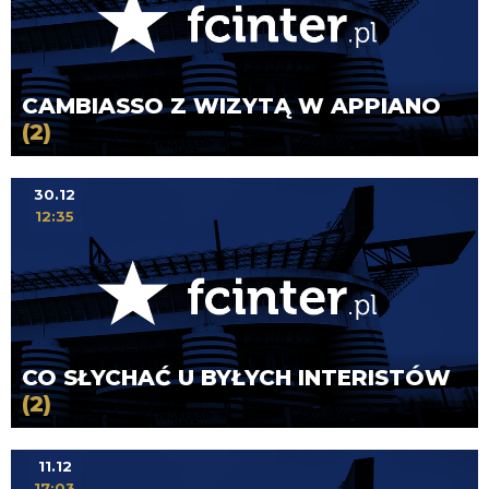
CAMBIASSO Z WIZYTĄ W APPIANO
(2)
30.12
12:35
CO SŁYCHAĆ U BYŁYCH INTERISTÓW
(2)
11.12
17:03