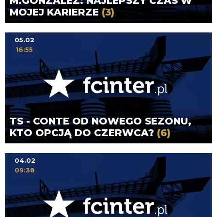
M.GONZALEZ: NAJLEPSZY CZAS W
MOJEJ KARIERZE
(3)
05.02
16:55
TS - CONTE OD NOWEGO SEZONU,
KTO OPCJĄ DO CZERWCA?
(6)
04.02
09:38