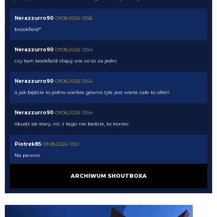
Nerazzurro90
09.08.2026 13:56
brookfield*
Nerazzurro90
09.08.2026 13:54
czy tam bookfield chquj wie co to za jedni
Nerazzurro90
09.08.2026 13:54
a jak będzie to jedno wielkie gówno tyle jest warte całe to ołktri
Nerazzurro90
09.08.2026 13:54
obudz sie stary, nic z tego nie bedzie, to koniec
Piotrek85
09.08.2026 13:51
Na pewno
Piotrek85
09.08.2026 13:50
ARCHIWUM SHOUTBOXA
Nic nie zakończone. Przyjdzie ktoś na prawe wahadło.
Nerazzurro90
09.08.2026 13:45