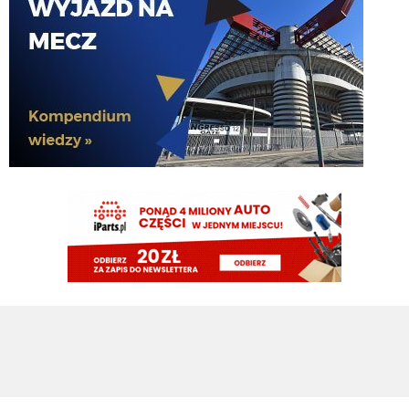
zwykly figurant nic poza tym
Nerazzurro90
09.08.2026 13:45
Z tego marotty to taki prezydent jak z koziej dupy traba.
Xucatlan
09.08.2026 13:44
Jak Ausilio może cokolwiek zamknąć, jak to nie on wykłada kasę. Ja
rozumiem jakby od czasu do czasu coś naburaczył, ale bez jaj, że ktoś na
serio może uważać, że człowiek na tym stanowisku nie potrafi doprowadzić
do końca jednych negocjacji za drugimi.
timon
09.08.2026 13:38
🚨 BREAKING: Curtis Jones is Inter's real midfield target this summer. 🏴󠁧󠁢󠁥󠁮󠁧󠁿⚫️🔵
And it may not be Frattesi who is sacrificed to fund the move. Stankovic could
be the one to leave if the right offer arrives. [GDS]
inter30
09.08.2026 13:16
kasa to druga sprawa, można zaraz wyskakiwać że chelsea dawała więcej że
to że sramto, prawda jest taka że dobry fachowiec by to zamknął dawno,
marotta jak się tym zajmował to by taki ruch na jeszcze lepszych warunkach
przeprowadził
inter30
09.08.2026 13:14
no mielimy niby 50 na Palestrę czy Romero i gówno z tego wyszło, chodzi o