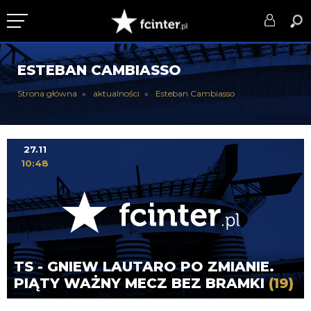
KLUB
ESTEBAN CAMBIASSO
DRUŻYNA
Strona główna
aktualności
Esteban Cambiasso
SERIE A
PUCHARY
27.11
10:48
DLA TIFOSICH
SERWIS
TS - GNIEW LAUTARO PO ZMIANIE.
PIĄTY WAŻNY MECZ BEZ BRAMKI
(19)