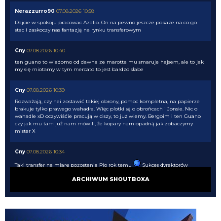
Nerazzurro90
07.08.2026 10:58
Dajcie w spokoju pracowac Azalio. On na pewno jeszcze pokaze na co go
stac i zaskoczy nas fantazją na rynku transferowym
Cny
07.08.2026 10:40
ten guano to wiadomo od dawna ze marotta mu smaruje hajsem, ale to jak
my się miotamy w tym mercato to jest bardzo słabe
Cny
07.08.2026 10:39
Rozważają, czy nei zostawić takiej obrony, pomoc kompletna, na papierze
brakuje tylko prawego wahadła. Więc plotki są o obrońcach i Jonsie. Nic o
wahadle xD oczywiśćie pracują w ciszy, to już wiemy. Bergoim i ten Guano
czy jak mu tam już nam mówili, że kopary nam opadną jak zobaczymy
mister X
Cny
07.08.2026 10:34
Taki transfer na miarę pozostania Pio rok temu
Sukces dyrektorów
ARCHIWUM SHOUTBOXA
HB
07.08.2026 10:11
Ale stankovica to bym jednak liczył jako transfer
HB
07.08.2026 10:08