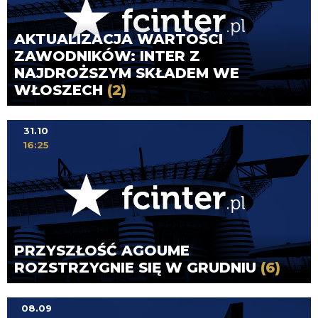
AKTUALIZACJA WARTOŚCI
ZAWODNIKÓW: INTER Z
NAJDROŻSZYM SKŁADEM WE
WŁOSZECH
(2)
31.10
16:25
PRZYSZŁOŚĆ AGOUME
ROZSTRZYGNIE SIĘ W GRUDNIU
(6)
08.09