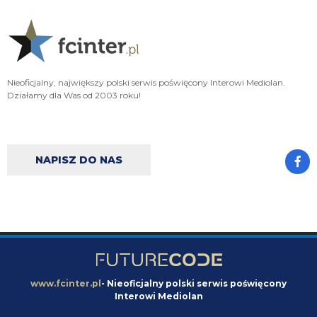
@Fabrizio Romano
Atlético Madrid przygotowuje nową oficjalną ofertę za Cuti Romero jako wyraźni f
Rozmowy trwają po stronie zarówno klubu, jak i zawodnika, Atléti są na czele, a Cu
pluto11
07.08.2026 09:21
Tak miało być wszystko na spokojnie że zaraz się zestaw wszystko a my
Nieoficjalny, największy polski serwis poświęcony Interowi Mediolan.
nadal nic nie robimy. Jeżeli wierzyć tym wszystkim doniesienia to po co my
Działamy dla Was od 2003 roku!
w ogóle negocjowaliśmy i staraliśmy się o Romero jeżeli siedzieli że bez
pozbycia się Pavarda on nie przyjdzie. Liczyli na to że on będzie czekała do
ostatnich minut okienka
Cny
07.08.2026 09:16
NAPISZ DO NAS
Niestety ROmero coraz bliżej Atletico, zaczynam mieć obawy o kasowanie
konta. Spokój nic nie dał, a tak niektórzy doradzają, aby spokojnie czekać,
jeszcze trzy tygodnie merkato
Cny
07.08.2026 09:00
Dzień dobry. Jak mija pogodny sierpniowy poranek? Czy Pan Bartman
powróci? Jak wygląa sprawa wenerycznego runa? Czy wszystkie matki
miały jednak spokojną noc? Flaga na płocie, czy w szufladzie? ... SB było na
prawdę fajne przez weekend
www.fcinter.pl
- Nieoficjalny polski serwis poświęcony
Interowi Mediolan
Claudio
07.08.2026 00:42
https://satkurier.pl/news/252170/gdzie-ogladac-pilke-nozna-w-sezonie-