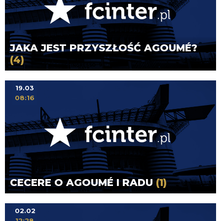
JAKA JEST PRZYSZŁOŚĆ AGOUMÉ?
(4)
19.03
08:16
CECERE O AGOUMÉ I RADU
(1)
02.02
12:28