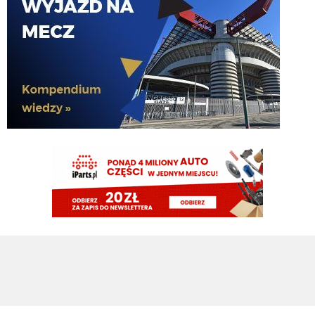
Koleś kosztuje paczkę gruszek
HB
07.08.2026 10:08
Szkoda że Inter się nim nie interesował
HB
07.08.2026 10:08
Celtic weźmie tego egipskiego Hassana
timon
07.08.2026 09:53
Te negocjacje z Romero to musial byc fejk. Ciekawe z kim teraz beda scieme
walic
timon
07.08.2026 09:51
Zrobilismy 1,3 transferu czyli jednego goscia na bramke i 0,3 obroncy(bo
wiecej raczej dostepny nie bedzie)
timon
07.08.2026 09:50
A w czerwcu wydawalo sie, ze nasi ida szybko po 3-4 transfery(bramkarz,
Palestra, Solet i ktos na srodek), zeby dac Chivu komfort pracy a tu mamy fejk
mercato
Sub-Zero
07.08.2026 09:27