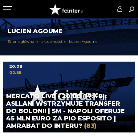
KLUB
LUCIEN AGOUME
DRUŻYNA
Strona główna
aktualności
Lucien Agoume
SERIE A
PUCHARY
20.08
02:35
DLA TIFOSICH
SERWIS
MERCATO LIVE - 20.08 (17:40):
ASLLANI WSTRZYMUJE TRANSFER
DO BOLONII | SM - NAPOLI OFERUJE
45 MLN EURO ZA PIO ESPOSITO |
AMRABAT DO INTERU?
(83)