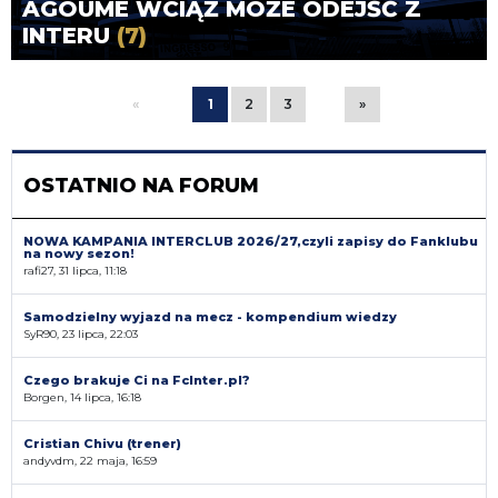
AGOUME WCIĄŻ MOŻE ODEJŚĆ Z
INTERU
(7)
«
1
2
3
»
OSTATNIO NA FORUM
NOWA KAMPANIA INTERCLUB 2026/27,czyli zapisy do Fanklubu
na nowy sezon!
rafi27, 31 lipca, 11:18
Samodzielny wyjazd na mecz - kompendium wiedzy
SyR90, 23 lipca, 22:03
Czego brakuje Ci na FcInter.pl?
Borgen, 14 lipca, 16:18
Cristian Chivu (trener)
andyvdm, 22 maja, 16:59