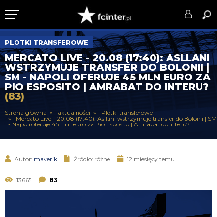
KLUB
PLOTKI TRANSFEROWE
MERCATO LIVE - 20.08 (17:40): ASLLANI
DRUŻYNA
WSTRZYMUJE TRANSFER DO BOLONII |
SM - NAPOLI OFERUJE 45 MLN EURO ZA
SERIE A
PIO ESPOSITO | AMRABAT DO INTERU?
(83)
PUCHARY
Strona główna
aktualności
Plotki transferowe
Mercato Live - 20.08 (17:40): Asllani wstrzymuje transfer do Bolonii | SM
DLA TIFOSICH
- Napoli oferuje 45 mln euro za Pio Esposito | Amrabat do Interu?
SERWIS
Autor:
maverik
Źródło: różne
12 miesięcy temu
13665
83