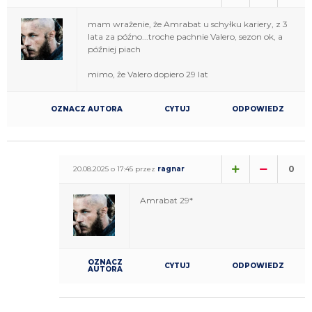
mam wrażenie, że Amrabat u schyłku kariery, z 3
lata za późno...troche pachnie Valero, sezon ok, a
później piach
mimo, że Valero dopiero 29 lat
OZNACZ AUTORA
CYTUJ
ODPOWIEDZ
0
20.08.2025 o 17:45 przez
ragnar
Amrabat 29*
OZNACZ
CYTUJ
ODPOWIEDZ
AUTORA