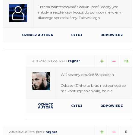
Trzeba zainteresować Scalvini profil dobry jest
młody a resztę kasy kogoś do pomocy nie wiem
dlaczego sprzedaliśmy Zalewskiego
OZNACZ AUTORA
CYTUJ
ODPOWIEDZ
+2
20.08.2025 o 18:54 przez
ragnar
W 2 sezony opuścił 58 spotkań
Odszedł Zinho to brać następnego co
ma kontuzje co chwilę, no nie
OZNACZ
CYTUJ
ODPOWIEDZ
AUTORA
0
20.08.2025 o 17:45 przez
ragnar