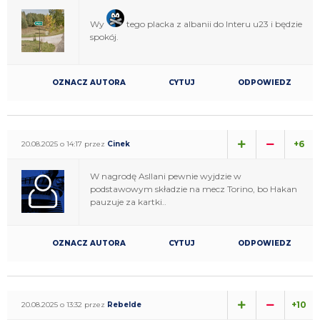
Wy
tego placka z albanii do Interu u23 i będzie
spokój.
OZNACZ AUTORA
CYTUJ
ODPOWIEDZ
+6
20.08.2025 o 14:17 przez
Cinek
W nagrodę Asllani pewnie wyjdzie w
podstawowym składzie na mecz Torino, bo Hakan
pauzuje za kartki..
OZNACZ AUTORA
CYTUJ
ODPOWIEDZ
+10
20.08.2025 o 13:32 przez
Rebelde