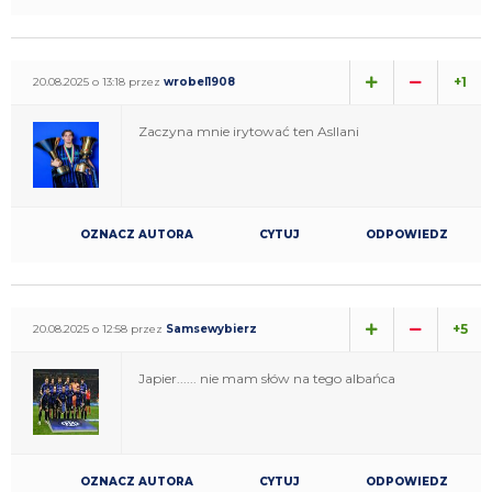
+1
20.08.2025 o 13:18 przez
wrobel1908
Zaczyna mnie irytować ten Asllani
OZNACZ AUTORA
CYTUJ
ODPOWIEDZ
+5
20.08.2025 o 12:58 przez
Samsewybierz
Japier...... nie mam słów na tego albańca
OZNACZ AUTORA
CYTUJ
ODPOWIEDZ