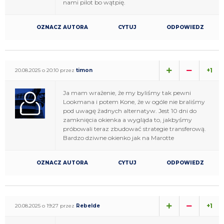
nami pilot bo wątpię.
OZNACZ AUTORA
CYTUJ
ODPOWIEDZ
+1
20.08.2025 o 20:10 przez
timon
Ja mam wrażenie, że my byliśmy tak pewni
Lookmana i potem Kone, że w ogóle nie braliśmy
pod uwagę żadnych alternatyw. Jest 10 dni do
zamknięcia okienka a wygląda to, jakbyśmy
próbowali teraz zbudować strategie transferową.
Bardzo dziwne okienko jak na Marotte
OZNACZ AUTORA
CYTUJ
ODPOWIEDZ
+1
20.08.2025 o 19:27 przez
Rebelde