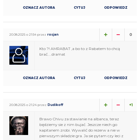
OZNACZ AUTORA
CYTUJ
ODPOWIEDZ
0
20.08.2025 o 21:54 przez
rosjan
Kto ?! AMRABAT ,a bo to z Rabatem to chcą
brać....dramat
OZNACZ AUTORA
CYTUJ
ODPOWIEDZ
+1
20.08.2025 o 21:24 przez
Dudikoff
Brawo Chivu za stawianie na albanca, teraz
będziemy sie z nim bujać. Jeszcze niech go
kapitanem zrobi. Wywalić do rezerw a nie w
pierwszym składzie gra. Ja sie pytam czy leci z