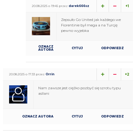
+1
20.08.2025 o 19:45 przez
darek666sz
Zepsuło Go United jak każdego.we
Fiorentinie był mega a na Turcję
pewno wyjebka
OZNACZ
CYTUJ
ODPOWIEDZ
AUTORA
+2
20.08.2025 o 17:33 przez
Orrin
Nam zawsze jest ciężko pozbyć się szrotu typu
asllani
OZNACZ AUTORA
CYTUJ
ODPOWIEDZ