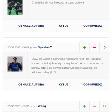
Ciagle brak konkretów a czas ucieka
OZNACZ AUTORA
CYTUJ
ODPOWIEDZ
0
20.08.2025 o 16:08 przez
Speaker7
Dawać Cisse z Rennes i Alexsandro z lille , obaj są
spoko i nie będziemy przepłacać. A co zostanie to
sprowadzić zapowiadaną wielką gwiazdę, bo
kibice czekają! ;D
OZNACZ AUTORA
CYTUJ
ODPOWIEDZ
+7
20.08.2025 o 15:07 przez
Weeq