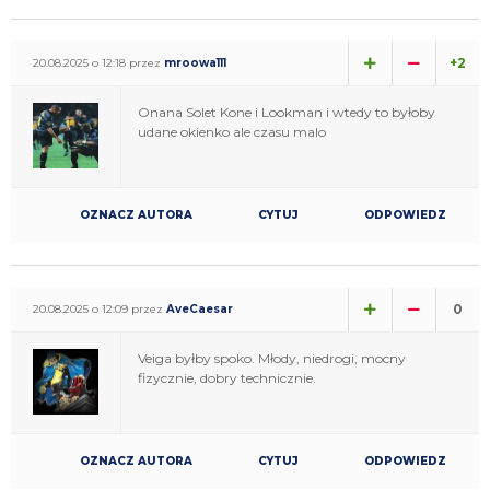
+2
20.08.2025 o 12:18 przez
mroowa111
Onana Solet Kone i Lookman i wtedy to byłoby
udane okienko ale czasu malo
OZNACZ AUTORA
CYTUJ
ODPOWIEDZ
0
20.08.2025 o 12:09 przez
AveCaesar
Veiga byłby spoko. Młody, niedrogi, mocny
fizycznie, dobry technicznie.
OZNACZ AUTORA
CYTUJ
ODPOWIEDZ