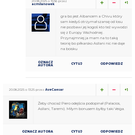
20.08.2025 o 15:56 przez
+1
acmilanowek
gra bo jest Albancem a Chivu który
sam kiedyś otrzymał szansę od losu
nie pozbawi jej kogoś kto też wywodzi
się z Europy Wschodniej .
Przynajmniej ja mam na to taką
teorię bo piłkarsko Asllani nic nie daje
na boisku
OZNACZ
CYTUJ
ODPOWIEDZ
AUTORA
+1
20.08.2025 o 13:25 przez
AveCaesar
Żeby chociaż Piero odejścia podopinał (Palacios,
Asllani, Taremi). Miłym bonusem byłby taki Veiga.
OZNACZ AUTORA
CYTUJ
ODPOWIEDZ