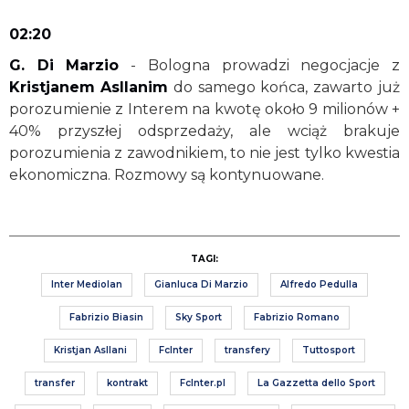
02:20
G. Di Marzio
- Bologna
prowadzi negocjacje z
Kristjanem
Asllanim
do samego końca, zawarto już
porozumienie z
Interem
na kwotę około 9 milionów +
40% przyszłej odsprzedaży, ale wciąż brakuje
porozumienia z zawodnikiem, to nie jest tylko kwestia
ekonomiczna. Rozmowy są kontynuowane.
TAGI:
Inter Mediolan
Gianluca Di Marzio
Alfredo Pedulla
Fabrizio Biasin
Sky Sport
Fabrizio Romano
Kristjan Asllani
FcInter
transfery
Tuttosport
transfer
kontrakt
FcInter.pl
La Gazzetta dello Sport