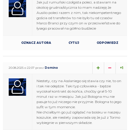
Jak już rumuński czołgista poleci, a stawiam na
okolicę grudnia/stycznia to mam nadzieję że
Ausilio poleci razem z nim, tak niekompetentnego
gościa od transferów to nie było tu od czasów
Marco Branci przy czym on w przeciwieństwie do
łysego pracował na gó#no budżecie
OZNACZ AUTORA
CYTUJ
ODPOWIEDZ
+1
20.08.2025 o 22:07 przez
Domino
Niestety, czy na Asslaniego się stawia czy nie, to on
i tak nie odejdzie. Taki typ człowieka - będzie
wyciskał kontrakt do końca, choćby grał 5-10
minut raz w miesiącu. Jak już Bologna mu nie
pasuje to już niczego nie przyjmie. Bologna to jego
sufit w tym momencie.
Nie chciałbym go już ogłądać na boisku w naszeju
koszulce, ale niestety zapowiada się że już z Torino
wybiegnie w pierwszym składzie.