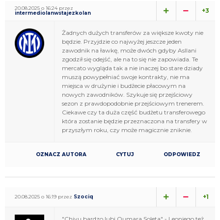
20.08.2025 o 16:24 przez
+3
intermediolanwstajezkolan
Żadnych dużych transferów za większe kwoty nie
będzie. Przyjdzie co najwyżej jeszcze jeden
zawodnik na ławkę, może dwóch gdyby Asllani
zgodził się odejść, ale na to się nie zapowiada. Te
mercato wygląda tak a nie inaczej bo stare dziady
muszą powypełniać swoje kontrakty, nie ma
miejsca w drużynie i budżecie płacowym na
nowych zawodników. Szykuje się przejściowy
sezon z prawdopodobnie przejściowym trenerem.
Ciekawe czy ta duża część budżetu transferowego
która zostanie będzie przeznaczona na transfery w
przyszłym roku, czy może magicznie zniknie.
OZNACZ AUTORA
CYTUJ
ODPOWIEDZ
+1
20.08.2025 o 16:19 przez
Szociq
"Chivu bardzo lubi Oumara Soleta" - Leoniego też