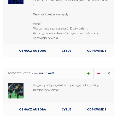
Inter odrzucił ofertę, zawodnik jest nie na sprzedaż.
"
Pewnie kolejne wynysły.
Hehe.
Pio to nasza przyszłość. Duży talent.
Po co gościa oddawać i to jeszcze do Napoli,
ligowego rywala?
OZNACZ AUTORA
CYTUJ
ODPOWIEDZ
0
20.08.2025 o 12:19 przez
mroowa111
Veiga by się przydał zna juz ligę młody silny
perspektywiczny
OZNACZ AUTORA
CYTUJ
ODPOWIEDZ