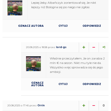
Lepiej żeby Albańczyk zorientował się, że nikt
lepszy niż Bologna się po niego nie zgłosi.
OZNACZ AUTORA
CYTUJ
ODPOWIEDZ
+1
20.08.2025 o 18:58 przez
lord-gs
Właśnie przeczytałem, że on zarabia 2
mln € na sezon. Nikt mu tyle nie da.
Wszystko więc sprowadza się do jego
ambicji.
OZNACZ
CYTUJ
ODPOWIEDZ
AUTORA
0
20.08.2025 o 17:45 przez
Orrin