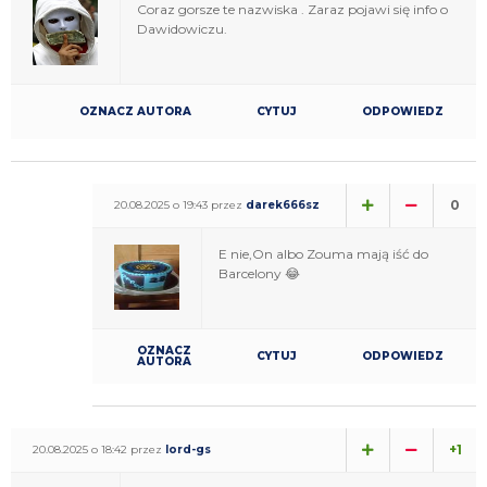
Coraz gorsze te nazwiska . Zaraz pojawi się info o
Dawidowiczu.
OZNACZ AUTORA
CYTUJ
ODPOWIEDZ
0
20.08.2025 o 19:43 przez
darek666sz
E nie,On albo Zouma mają iść do
Barcelony 😂
OZNACZ
CYTUJ
ODPOWIEDZ
AUTORA
+1
20.08.2025 o 18:42 przez
lord-gs