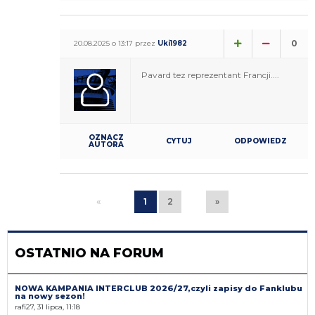
0
20.08.2025 o 13:17 przez
Uki1982
Pavard tez reprezentant Francji....
OZNACZ
CYTUJ
ODPOWIEDZ
AUTORA
«
1
2
»
OSTATNIO NA FORUM
NOWA KAMPANIA INTERCLUB 2026/27,czyli zapisy do Fanklubu
na nowy sezon!
rafi27, 31 lipca, 11:18