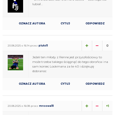
lubiał...
OZNACZ AUTORA
CYTUJ
ODPOWIEDZ
0
20.08.2025 o 16:14 przez
pluto11
Jeżeli ten młody z Renne jest przyszłościowy to
może trzeba takiego ściągnąć do tego obrońca i na
sam koniec Lookmana za te 40 i dziękuję
dobranoc
OZNACZ AUTORA
CYTUJ
ODPOWIEDZ
+1
20.08.2025 o 16:08 przez
mroowa111