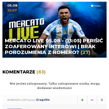
05.08
12:07
MERCATO LIVE 05.08 - (13:05) PERIŠIĆ
ZOAFEROWANY INTEROWI | BRAK
POROZUMIENIA Z ROMERO?
(27)
KOMENTARZE
(83)
Nie jesteś zalogowany. Tylko zalogowane osoby, mogą
dodawać wiadomości
0
20.08.2025 o 23:11 przez
Drago194