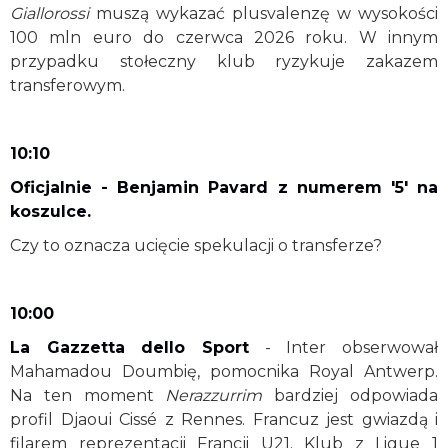
Giallorossi
muszą wykazać plusvalenzę w wysokości
100 mln euro do czerwca 2026 roku. W innym
przypadku stołeczny klub ryzykuje zakazem
transferowym.
10:10
Oficjalnie - Benjamin Pavard z numerem '5' na
koszulce.
Czy to oznacza ucięcie spekulacji o transferze?
10:00
La Gazzetta dello Sport
- Inter obserwował
Mahamadou Doumbię, pomocnika Royal Antwerp.
Na ten moment
Nerazzurrim
bardziej odpowiada
profil Djaoui Cissé z Rennes. Francuz jest gwiazdą i
filarem reprezentacji Francji U21. Klub z Ligue 1