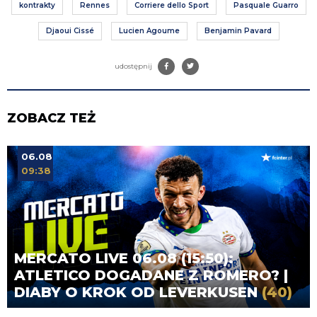
kontrakty
Rennes
Corriere dello Sport
Pasquale Guarro
Djaoui Cissé
Lucien Agoume
Benjamin Pavard
udostępnij
ZOBACZ TEŻ
06.08
09:38
MERCATO LIVE 06.08 (15:50):
ATLETICO DOGADANE Z ROMERO? |
DIABY O KROK OD LEVERKUSEN
(40)