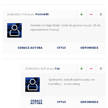
0
20.08.2025 o 11:51 przez
Piotrek85
Szkoda mi tego Bade. Gość do grania na już. 25 lat ,
reprezentant Francji
OZNACZ AUTORA
CYTUJ
ODPOWIEDZ
0
20.08.2025 o 12:07 przez
Cny
Spokojnie, zostało sporo czasu na
transfery... a nie czekaj
OZNACZ
CYTUJ
ODPOWIEDZ
AUTORA