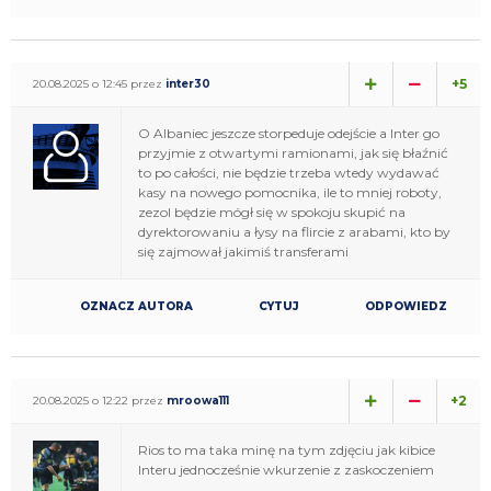
+5
20.08.2025 o 12:45 przez
inter30
O Albaniec jeszcze storpeduje odejście a Inter go
przyjmie z otwartymi ramionami, jak się błaźnić
to po całości, nie będzie trzeba wtedy wydawać
kasy na nowego pomocnika, ile to mniej roboty,
zezol będzie mógł się w spokoju skupić na
dyrektorowaniu a łysy na flircie z arabami, kto by
się zajmował jakimiś transferami
OZNACZ AUTORA
CYTUJ
ODPOWIEDZ
+2
20.08.2025 o 12:22 przez
mroowa111
Rios to ma taka minę na tym zdjęciu jak kibice
Interu jednocześnie wkurzenie z zaskoczeniem