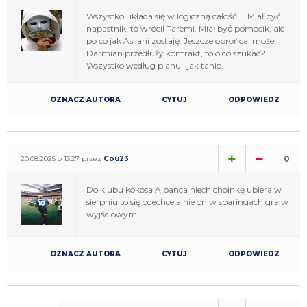
Wszystko układa się w logiczną całość.... Miał być
napastnik, to wrócił Taremi. Miał być pomocik, ale
po co jak Asllani zostaję. Jeszcze obrońca, może
Darmian przedłuży kontrakt, to o co szukac?
Wszystko według planu i jak tanio.
OZNACZ AUTORA
CYTUJ
ODPOWIEDZ
0
20.08.2025 o 13:27 przez
Cou23
Do klubu kokosa Albanca niech choinkę ubiera w
sierpniu to się odechce a nie on w sparingach gra w
wyjściowym
OZNACZ AUTORA
CYTUJ
ODPOWIEDZ