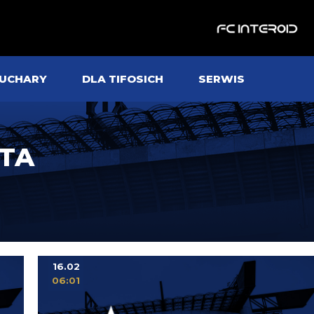
UCHARY
DLA TIFOSICH
SERWIS
TA
16.02
06:01