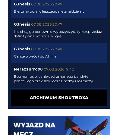
G3nesis
07.08.2026 20:47
Bierzmy go, nic lepszego nie znajdziemy
G3nesis
07.08.2026 20:47
Nie chcą go ponownie wypożyczyć, tylko sprzedaż
definitywna wchodzi w grę
G3nesis
07.08.2026 20:47
Cancelo wrócił do Al Hilal
Nerazzurro90
07.08.2026 19:42
Botmon publicznie czci zmarlego bandyte
piscitelliego brak slow obraz nedzy i rozpaczy
G3nesis
07.08.2026 19:15
ARCHIWUM SHOUTBOXA
Jak tam Adriano, co słychać
G3nesis
07.08.2026 19:15
Hehe 😁
FENDI_SOSA
07.08.2026 18:56