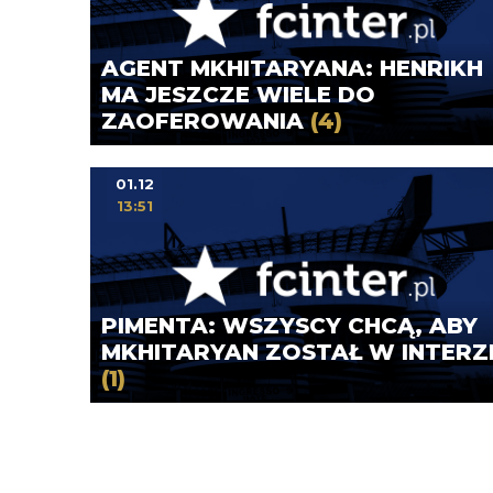
AGENT MKHITARYANA: HENRIKH
MA JESZCZE WIELE DO
ZAOFEROWANIA
(4)
01.12
13:51
PIMENTA: WSZYSCY CHCĄ, ABY
MKHITARYAN ZOSTAŁ W INTERZ
(1)