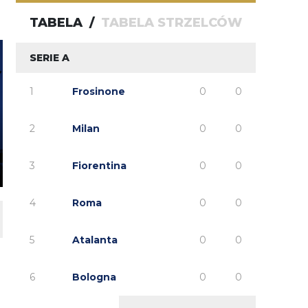
TABELA
/
TABELA STRZELCÓW
SERIE A
1
Frosinone
0
0
2
Milan
0
0
3
Fiorentina
0
0
4
Roma
0
0
5
Atalanta
0
0
6
Bologna
0
0