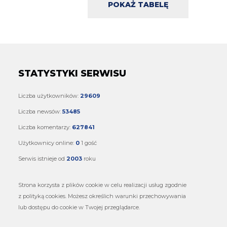
POKAŻ TABELĘ
STATYSTYKI SERWISU
Liczba użytkowników:
29609
Liczba newsów:
53485
Liczba komentarzy:
627841
Użytkownicy online:
0
1 gość
Serwis istnieje od
2003
roku
Strona korzysta z plików cookie w celu realizacji usług zgodnie
z polityką cookies. Możesz określich warunki przechowywania
lub dostępu do cookie w Twojej przeglądarce.