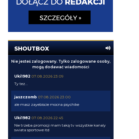
SHOUTBOX
Nie jesteś zalogowany. Tylko zalogowane osoby,
mogą dodawać wiadomości
Uki1982
07.08.2026 23:09
Ty tez...
jaszczomb
07.08.2026 23:00
ale masz zayebiscie mocna psychike
Uki1982
07.08.2026 22:45
Nie trzeba promocji mam taką tv wszystkie kanaly
swiata sportowe itd