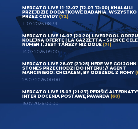
MERCATO LIVE 11-12.07 (12.07 12:00) KHALAILI
PRZEJDZIE DODATKOWE BADANIA. WSZYSTKO
PRZEZ COVID?
(72)
11.07.2026 08:39
MERCATO LIVE 14.07 (20:20) LIVERPOOL ODRZ
KOLEJNĄ OFERTĘ | LA GAZZETTA - SPENCE CEL
NUMER 1, JEST TAŃSZY NIŻ DOUE
(71)
14.07.2026 09:00
MERCATO LIVE 28.07 (21:25) HERE WE GO! JOHN
STONES PRZECHODZI DO INTERU! // AGENT
MANCINIEGO: CHCIAŁEM, BY ODSZEDŁ Z ROMY
(
28.07.2026 00:00
MERCATO LIVE 15.07 (21:27) PERIŠIĆ ALTERNAT
INTER DOCENIA POSTAWĘ PAVARDA
(60)
15.07.2026 00:00