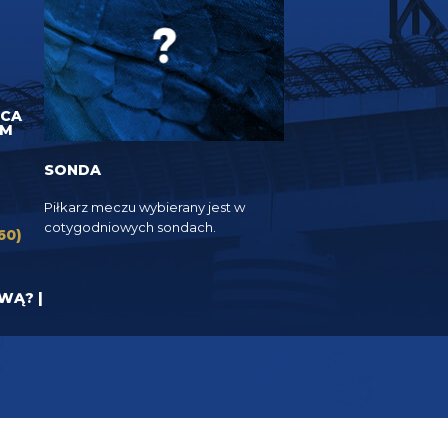
UCA
EM
SONDA
Piłkarz meczu wybierany jest w
cotygodniowych sondach.
60)
YWĄ? |