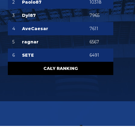
2
Paolo87
10318
Oleeks
07.08.2026 18:27
Ooo Bartman zjebus mnie zbanował za to, że
3
Dyl87
7965
nazwałem czczonego przez niego w poście
wspominkowym faszola z Lazio - Fabrizio
Piscittelego
4
AveCaesar
7611
Claudio
07.08.2026 17:11
5
ragnar
6567
https://www.elevensports.pl/pakiety
jakby ktoś
myślał o zakupie to znowu jest promocja
6
SETE
6491
martins2000
07.08.2026 16:21
CAŁY RANKING
Lucumi ustalił z Juventusem 5-letni kontrakt wart
2,5 mln € rocznie. Nottingham oferuje mu 3,5 mln,
ale Kolumbijczyk preferuje Juventus. Bologna póki
co odrzuciła ofertę w wysokości 17 mln €. Juve chce
się dogadać na kwotę poniżej 25 mln. [Schira]
FENDI_SOSA
07.08.2026 16:14
capri sun
FENDI_SOSA
07.08.2026 16:14
https://open.spotify.com/track/1XpmMe95dk9jh3zuOMpeU2?
si=905de6a7a51a48cb