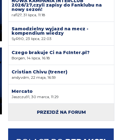
NOWA KAMPANIA INTERCLUB
2026/27,czyli zapisy do Fanklubu na
nowy sezon!
rafi27, 31 lipca, 11:18
Samodzielny wyjazd na mecz -
kompendium wiedzy
SyR90, 23 lipca, 22:03
Czego brakuje Ci na FcInter.pl?
Borgen, 14 lipca, 16:18
Cristian Chivu (trener)
andyvdm, 22 maja, 16:59
Mercato
Jaszczu91, 30 marca, 11:29
PRZEJDŹ NA FORUM