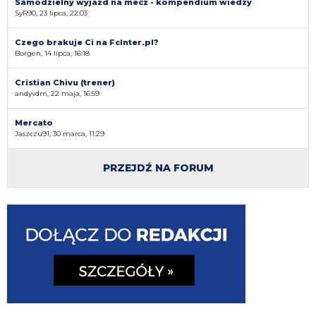
Samodzielny wyjazd na mecz - kompendium wiedzy
SyR90, 23 lipca, 22:03
Czego brakuje Ci na FcInter.pl?
Borgen, 14 lipca, 16:18
Cristian Chivu (trener)
andyvdm, 22 maja, 16:59
Mercato
Jaszczu91, 30 marca, 11:29
PRZEJDŹ NA FORUM