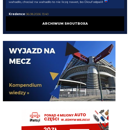
wahadło, chociaż na wahadło to nie liczę nawet, bo Diouf odpalił
Kredence
06.08.2026 13:40
Chyba walka o top4 max
ARCHIWUM SHOUTBOXA
Kredence
06.08.2026 13:40
I co teraz bendzie
Kielben
06.08.2026 13:38
właśnie Schira podał, że Romero dogadany już z Atletico, czeka na
dogadanie się klubów.
Kredence
06.08.2026 13:36
No może tak będzie .......
Kielben
06.08.2026 13:34
coś czuje, że z tym Romero to będzie jak z Lookmanem i Palestrą...
Kredence
06.08.2026 13:32
No, specjalnie to robią