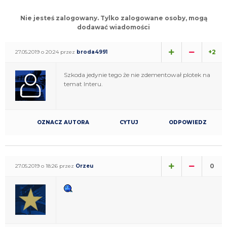
Nie jesteś zalogowany. Tylko zalogowane osoby, mogą
dodawać wiadomości
+2
27.05.2019 o 20:24 przez
broda4991
Szkoda jedynie tego że nie zdementował plotek na
temat Interu.
OZNACZ AUTORA
CYTUJ
ODPOWIEDZ
0
27.05.2019 o 18:26 przez
Orzeu