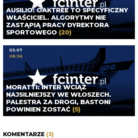
AUSILIO: OAKTREE TO SPECYFICZNY
WŁAŚCICIEL. ALGORYTMY NIE
ZASTĄPIĄ PRACY DYREKTORA
SPORTOWEGO
(20)
03.07
08:36
MORATTI: INTER WCIĄŻ
NAJSILNIEJSZY WE WŁOSZECH.
PALESTRA ZA DROGI, BASTONI
POWINIEN ZOSTAĆ
(5)
KOMENTARZE
(3)