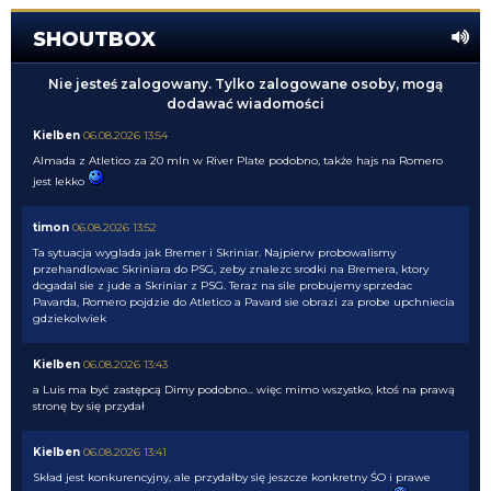
SHOUTBOX
Nie jesteś zalogowany. Tylko zalogowane osoby, mogą
dodawać wiadomości
Kielben
06.08.2026 13:54
Almada z Atletico za 20 mln w River Plate podobno, także hajs na Romero
jest lekko
timon
06.08.2026 13:52
Ta sytuacja wyglada jak Bremer i Skriniar. Najpierw probowalismy
przehandlowac Skriniara do PSG, zeby znalezc srodki na Bremera, ktory
dogadal sie z jude a Skriniar z PSG. Teraz na sile probujemy sprzedac
Pavarda, Romero pojdzie do Atletico a Pavard sie obrazi za probe upchniecia
gdziekolwiek
Kielben
06.08.2026 13:43
a Luis ma być zastępcą Dimy podobno... więc mimo wszystko, ktoś na prawą
stronę by się przydał
Kielben
06.08.2026 13:41
Skład jest konkurencyjny, ale przydałby się jeszcze konkretny ŚO i prawe