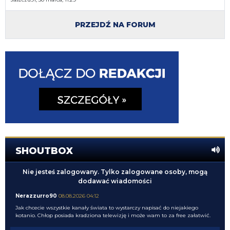
PRZEJDŹ NA FORUM
SHOUTBOX
Nie jesteś zalogowany. Tylko zalogowane osoby, mogą
dodawać wiadomości
Nerazzurro90
08.08.2026 04:12
Jak chcecie wszystkie kanały świata to wystarczy napisać do niejakiego
kotanio. Chłop posiada kradziona telewizję i może wam to za free załatwić.