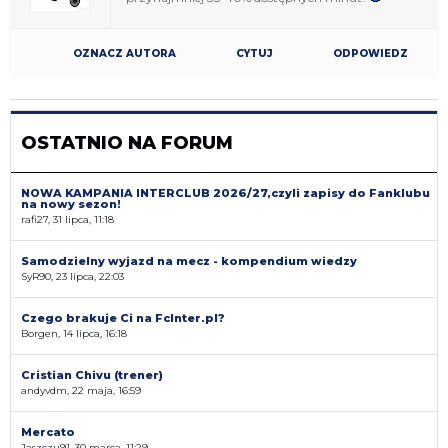
OZNACZ AUTORA
CYTUJ
ODPOWIEDZ
OSTATNIO NA FORUM
NOWA KAMPANIA INTERCLUB 2026/27,czyli zapisy do Fanklubu
na nowy sezon!
rafi27, 31 lipca, 11:18
Samodzielny wyjazd na mecz - kompendium wiedzy
SyR90, 23 lipca, 22:03
Czego brakuje Ci na FcInter.pl?
Borgen, 14 lipca, 16:18
Cristian Chivu (trener)
andyvdm, 22 maja, 16:59
Mercato
Jaszczu91, 30 marca, 11:29