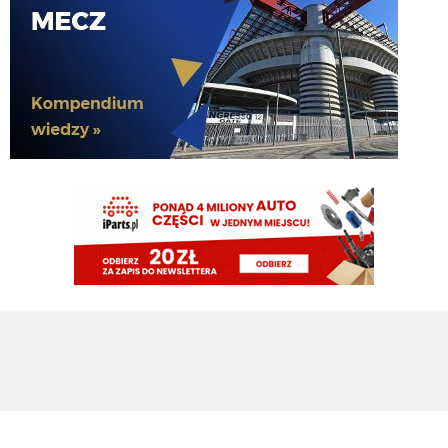
nedzy i rozpaczy
G3nesis
07.08.2026 19:15
Jak tam Adriano, co słychać
G3nesis
07.08.2026 19:15
Hehe 😁
FENDI_SOSA
07.08.2026 18:56
Adriano ty already dead a nie forever he xd
FENDI_SOSA
07.08.2026 18:56
Oleeks ciśnij go he
Adriano_forever
07.08.2026 18:30
mnie też zbanował za danie reakcji haha na jego ostatnie stanowisko które
było ostatnie ostatnim ostatniejsze i najostatniejsze
Adriano_forever
07.08.2026 18:29
don korleone polskiej kibolki