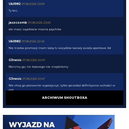
Uki1982
07.08.2026 23:09
Ty tez...
jaszczomb
07.08.2026 23:00
ale masz zayebiscie mocna psychike
Uki1982
07.08.2026 22:45
Nie trzeba promocji mam taką tv wszystkie kanaly swiata sportowe itd
G3nesis
07.08.2026 20:47
Bierzmy go, nic lepszego nie znajdziemy
G3nesis
07.08.2026 20:47
Nie chcą go ponownie wypożyczyć, tylko sprzedaż definitywna wchodzi w
grę
ARCHIWUM SHOUTBOXA
G3nesis
07.08.2026 20:47
Cancelo wrócił do Al Hilal
Nerazzurro90
07.08.2026 19:42
Botmon publicznie czci zmarlego bandyte piscitelliego brak slow obraz