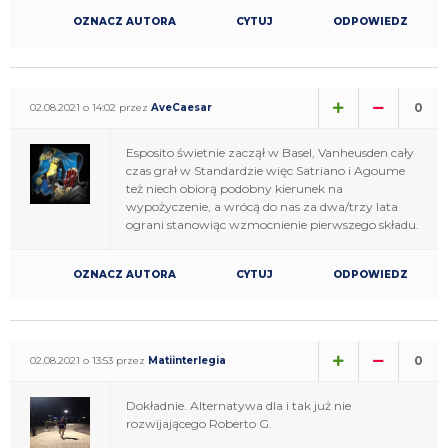
OZNACZ AUTORA
CYTUJ
ODPOWIEDZ
0
02.08.2021 o 14:02 przez
AveCaesar
Esposito świetnie zaczął w Basel, Vanheusden cały
czas grał w Standardzie więc Satriano i Agoume
też niech obiorą podobny kierunek na
wypożyczenie, a wrócą do nas za dwa/trzy lata
ograni stanowiąc wzmocnienie pierwszego składu.
OZNACZ AUTORA
CYTUJ
ODPOWIEDZ
0
02.08.2021 o 13:53 przez
Matiinterlegia
Dokładnie. Alternatywa dla i tak już nie
rozwijającego Roberto G.