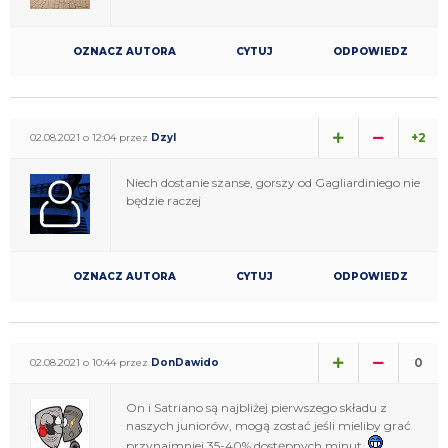
OZNACZ AUTORA
CYTUJ
ODPOWIEDZ
+2
02.08.2021 o 12:04 przez
Dzyl
Niech dostanie szanse, gorszy od Gagliardiniego nie
będzie raczej
OZNACZ AUTORA
CYTUJ
ODPOWIEDZ
0
02.08.2021 o 10:44 przez
DonDawido
On i Satriano są najbliżej pierwszego składu z
naszych juniorów, mogą zostać jeśli mieliby grać
przynajmniej 35-40% dostępnych minut.