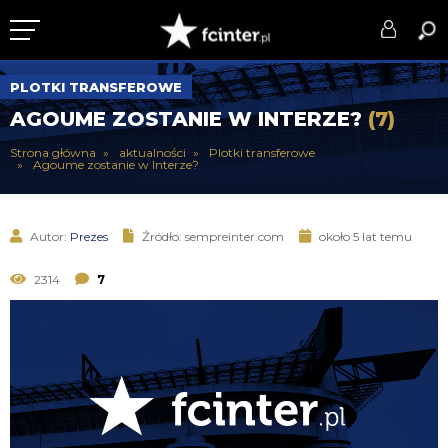
KLUB
PLOTKI TRANSFEROWE
AGOUME ZOSTANIE W INTERZE?
(7)
DRUŻYNA
Strona główna
aktualności
Plotki transferowe
Agoume zostanie w Interze?
SERIE A
PUCHARY
Autor:
Prezes
Źródło: sempreinter.com
około 5 lat temu
DLA TIFOSICH
2314
7
SERWIS