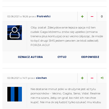
0
02.08.2021 o 18:26 przez
Piotrekfci
Oby został. Zdecydowanie lepsza opcja niż ten
cudak Gaga któremu znów się upielko (zmiana
trenera plus kontuzja) oraz vecino (słysząc, że może
to być drugi SMS jestem pewien ze ktoś odleciał).
FORZA AGU!
OZNACZ AUTORA
CYTUJ
ODPOWIEDZ
+1
02.08.2021 o 14:11 przez
ciechan
Nie dostanie minut póki w drużynie jest aż tylu
pomocników - Vecino, Gaglia, Sensi, Vidal. Realnie
nie ma szans, żeby on grał, bo nikt ich nie chce
kupić. Nie ma ck się łudzić tylko szukać mu klubu