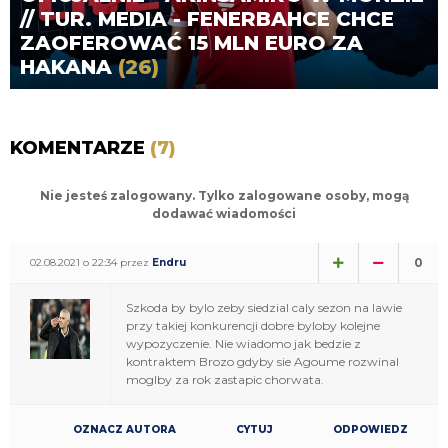
// TUR. MEDIA - FENERBAHCE CHCE
ZAOFEROWAĆ 15 MLN EURO ZA
HAKANA
(26)
KOMENTARZE
(7)
Nie jesteś zalogowany. Tylko zalogowane osoby, mogą
dodawać wiadomości
0
02.08.2021 o 22:34 przez
Endru
Szkoda by bylo zeby siedzial caly sezon na lawie
przy takiej konkurencji dobre byloby kolejne
wypozyczenie. Nie wiadomo jak bedzie z
kontraktem Brozo gdyby sie Agoume rozwinal
moglby za rok zastapic chorwata.
OZNACZ AUTORA
CYTUJ
ODPOWIEDZ