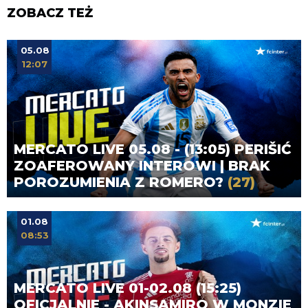
ZOBACZ TEŻ
05.08
12:07
MERCATO LIVE 05.08 - (13:05) PERIŠIĆ
ZOAFEROWANY INTEROWI | BRAK
POROZUMIENIA Z ROMERO?
(27)
01.08
08:53
MERCATO LIVE 01-02.08 (15:25)
OFICJALNIE - AKINSAMIRO W MONZIE