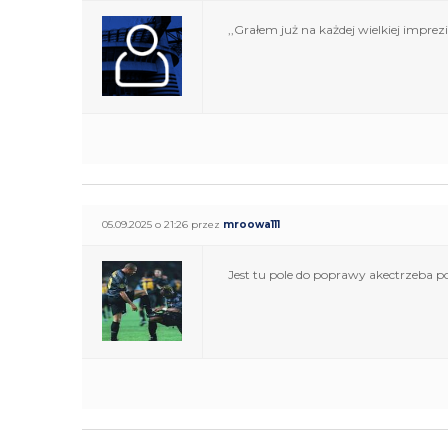
,,Grałem już na każdej wielkiej impre
05.09.2025 o 21:26 przez
mroowa111
Jest tu pole do poprawy akectrzeba p