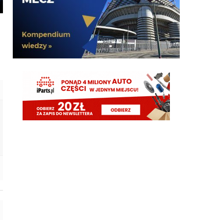
Lm nie idziemy z pustymi kieszeniami a we
Wloszech wciaz bedziemy miec najlepszy sklad.
Xucatlan
09.08.2026 09:48
Nasze saldo na tę chwilę to 14 mln na minusie. To o
jedynie 2 mln więcej niż Genoa, czy Venezia. Nawet
Parma więcej zainwestowała w transfery.
Xucatlan
09.08.2026 09:42
Ja to przypuszczam, że gdybyśmy mieli całkiem
nowy zarząd bez ludzi takich jak Zanrtti, Ausilio
czy Marotta, którzy rozumieją klub, nie tylko
cyferki, to nawet Stankovica byśmy nie mieli.
Claudio
09.08.2026 09:34
nie no po całym sezonie oglądania LH to
poprzeczka nie jest wysoko ustawiona
Claudio
09.08.2026 09:33
VVujek 09.08.2026 06:24 Dajcie spokój z
Perisiciem, jeszcze byśmy nim rzygali.
Orzeu
09.08.2026 09:24