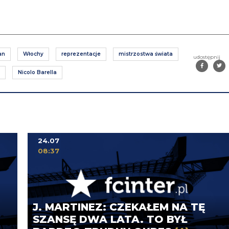
an
Włochy
reprezentacje
mistrzostwa świata
udostępnij
Nicolo Barella
24.07
08:37
.
J. MARTINEZ: CZEKAŁEM NA TĘ
SZANSĘ DWA LATA. TO BYŁ