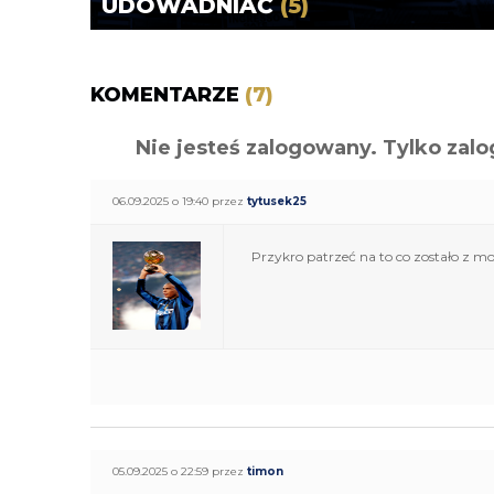
UDOWADNIAĆ
(5)
KOMENTARZE
(7)
Nie jesteś zalogowany. Tylko z
06.09.2025 o 19:40 przez
tytusek25
Przykro patrzeć na to co zostało z mo
05.09.2025 o 22:59 przez
timon