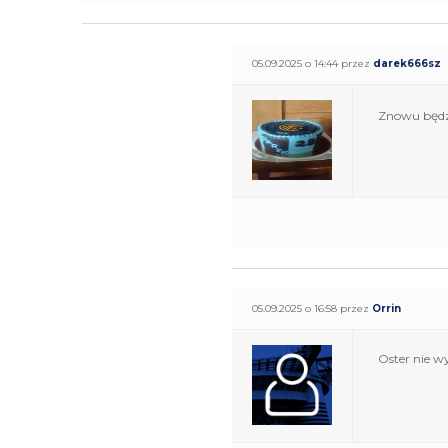
05.09.2025 o 14:44 przez
darek666sz
Znowu będz
05.09.2025 o 16:58 przez
Orrin
Oster nie w