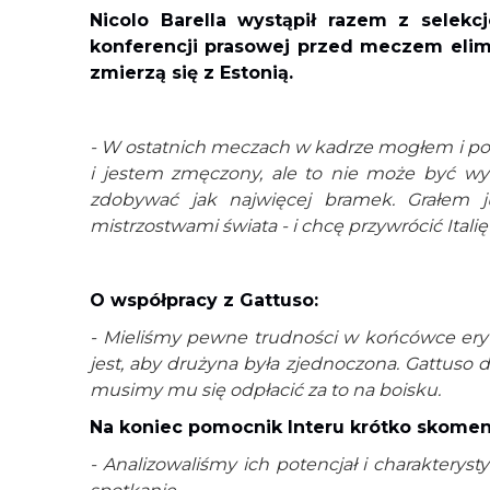
Nicolo Barella wystąpił razem z selek
konferencji prasowej przed meczem elimi
zmierzą się z Estonią.
- W ostatnich meczach w kadrze mogłem i po
i jestem zmęczony, ale to nie może być wy
zdobywać jak najwięcej bramek. Grałem ju
mistrzostwami świata - i chcę przywrócić Italię
O współpracy z Gattuso:
- Mieliśmy pewne trudności w końcówce ery M
jest, aby drużyna była zjednoczona. Gattuso d
musimy mu się odpłacić za to na boisku.
Na koniec pomocnik Interu krótko skomen
- Analizowaliśmy ich potencjał i charakterys