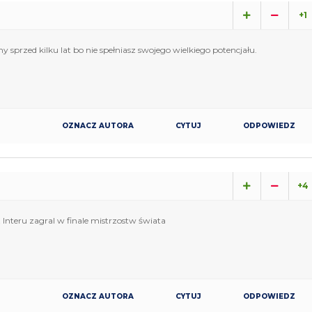
+1
y sprzed kilku lat bo nie spełniasz swojego wielkiego potencjału.
OZNACZ AUTORA
CYTUJ
ODPOWIEDZ
+4
 Interu zagral w finale mistrzostw świata
OZNACZ AUTORA
CYTUJ
ODPOWIEDZ