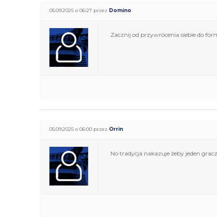
05.09.2025 o 06:27 przez
Domino
Zacznij od przywrócenia siebie do form
05.09.2025 o 06:00 przez
Orrin
No tradycja nakazuje żeby jeden gracz