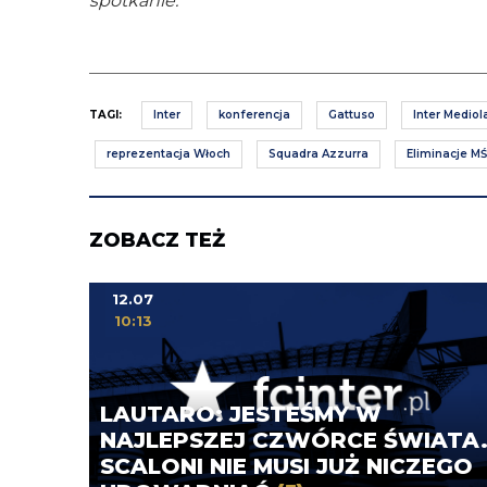
spotkanie.
TAGI:
Inter
konferencja
Gattuso
Inter Mediol
reprezentacja Włoch
Squadra Azzurra
Eliminacje MŚ
ZOBACZ TEŻ
12.07
10:13
LAUTARO: JESTEŚMY W
NAJLEPSZEJ CZWÓRCE ŚWIATA
SCALONI NIE MUSI JUŻ NICZEGO