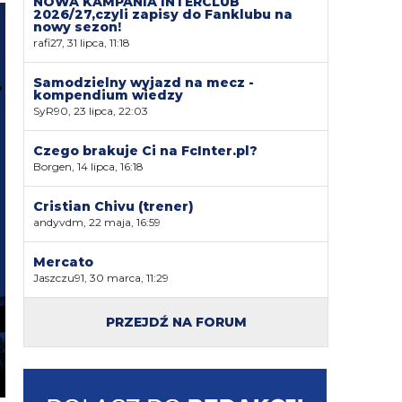
NOWA KAMPANIA INTERCLUB
2026/27,czyli zapisy do Fanklubu na
nowy sezon!
rafi27, 31 lipca, 11:18
Samodzielny wyjazd na mecz -
kompendium wiedzy
SyR90, 23 lipca, 22:03
Czego brakuje Ci na FcInter.pl?
Borgen, 14 lipca, 16:18
Cristian Chivu (trener)
andyvdm, 22 maja, 16:59
Mercato
Jaszczu91, 30 marca, 11:29
PRZEJDŹ NA FORUM