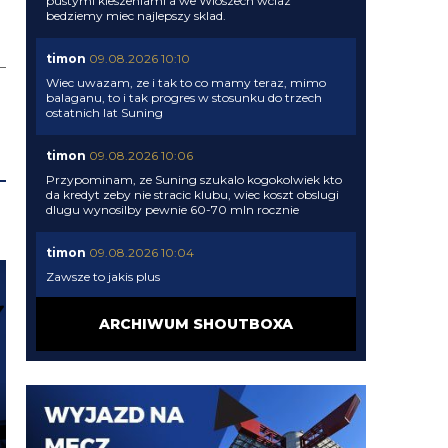
pustymi kieszeniami a we Wloszech wciaz
bedziemy miec najlepszy sklad.
timon
09.08.2026 10:10
Wiec uwazam, ze i tak to co mamy teraz, mimo
balaganu, to i tak progres w stosunku do trzech
ostatnich lat Suning
timon
09.08.2026 10:06
Przypominam, ze Suning szukalo kogokolwiek kto
da kredyt zeby nie stracic klubu, wiec koszt obslugi
dlugu wynosilby pewnie 60-70 mln rocznie
timon
09.08.2026 10:04
Zawsze to jakis plus
timon
09.08.2026 10:04
ARCHIWUM SHOUTBOXA
Orzeł Mercato kiepsko ale przynajmniej nie
musielismy sprzedac Bastoniego do konca czerwca
zeby wyjsc na zero
acmilanowek
09.08.2026 10:02
a co w tej chwili oprocz wahadla nam trzeba ? po