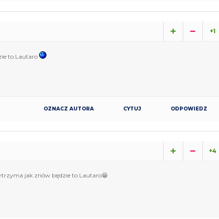
+1
ie to Lautaro
OZNACZ AUTORA
CYTUJ
ODPOWIEDZ
+4
ytrzyma jak znów będzie to Lautaro😁