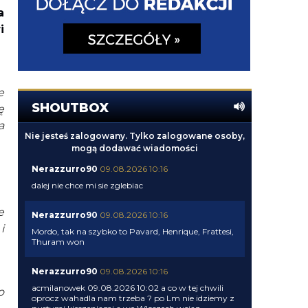
a
i
e
SHOUTBOX
ę
a
Nie jesteś zalogowany. Tylko zalogowane osoby,
mogą dodawać wiadomości
Nerazzurro90
09.08.2026 10:16
dalej nie chce mi sie zglebiac
e
Nerazzurro90
09.08.2026 10:16
i
Mordo, tak na szybko to Pavard, Henrique, Frattesi,
Thuram won
Nerazzurro90
09.08.2026 10:16
acmilanowek 09.08.2026 10:02 a co w tej chwili
o
oprocz wahadla nam trzeba ? po Lm nie idziemy z