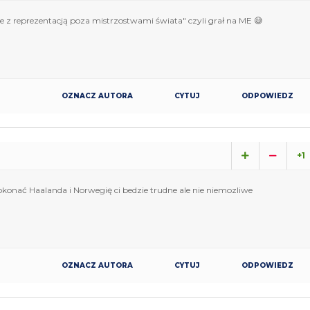
zie z reprezentacją poza mistrzostwami świata" czyli grał na ME 😅
OZNACZ AUTORA
CYTUJ
ODPOWIEDZ
+1
okonać Haalanda i Norwegię ci bedzie trudne ale nie niemozliwe
OZNACZ AUTORA
CYTUJ
ODPOWIEDZ