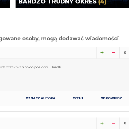
BARDZO TRUDNY OKRES
(4)
alogowane osoby, mogą dodawać wiadomości
0
ich oczekiwań co do poziomu Barelli....
OZNACZ AUTORA
CYTUJ
ODPOWIEDZ
0