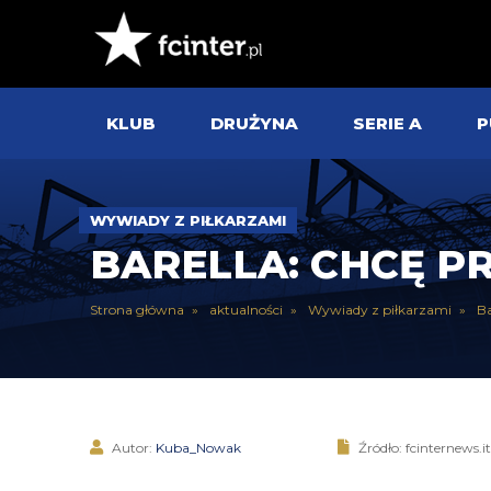
KLUB
DRUŻYNA
SERIE A
P
WYWIADY Z PIŁKARZAMI
BARELLA: CHCĘ 
Strona główna
aktualności
Wywiady z piłkarzami
Ba
Autor:
Kuba_Nowak
Źródło: fcinternews.it