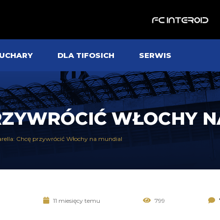
UCHARY
DLA TIFOSICH
SERWIS
PRZYWRÓCIĆ WŁOCHY 
rella: Chcę przywrócić Włochy na mundial
11 miesięcy temu
799