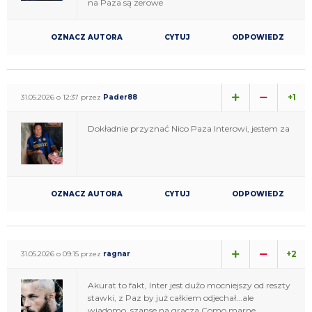
na Paza są zerowe
OZNACZ AUTORA
CYTUJ
ODPOWIEDZ
+1
31.05.2026 o 12:37 przez
Pader88
Dokładnie przyznać Nico Paza Interowi, jestem za
OZNACZ AUTORA
CYTUJ
ODPOWIEDZ
+2
31.05.2026 o 09:15 przez
ragnar
Akurat to fakt, Inter jest dużo mocniejszy od reszty
stawki, z Paz by już całkiem odjechał...ale
wiadomo, szanse na gracza Como marne