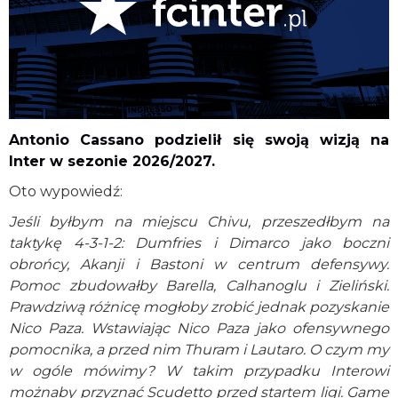
Antonio Cassano podzielił się swoją wizją na
Inter w sezonie 2026/2027.
Oto wypowiedź:
Jeśli byłbym na miejscu Chivu, przeszedłbym na
taktykę 4-3-1-2: Dumfries i Dimarco jako boczni
obrońcy, Akanji i Bastoni w centrum defensywy.
Pomoc zbudowałby Barella, Calhanoglu i Zieliński.
Prawdziwą różnicę mogłoby zrobić jednak pozyskanie
Nico Paza. Wstawiając Nico Paza jako ofensywnego
pomocnika, a przed nim Thuram i Lautaro. O czym my
w ogóle mówimy? W takim przypadku Interowi
możnaby przyznać Scudetto przed startem ligi. Game