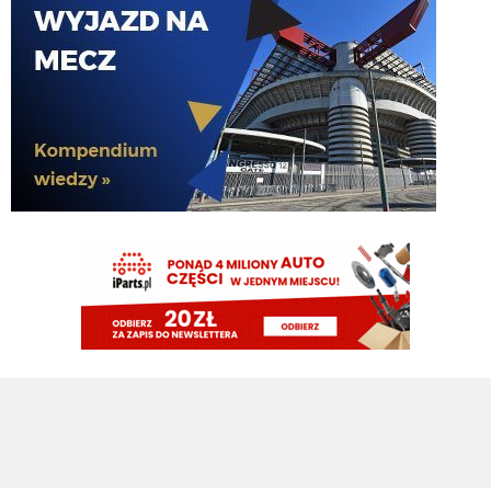
Claudio
06.08.2026 23:58
pismaki zawsze maja info z opoznieniem. Moze juz dawno dali sobie spokoj
z Romero. To wiedza tylko wewnatrz Interu
Claudio
06.08.2026 23:57
Żebyscie sie jeszcze nie zdziwili jak CHivu po treningach uznal ze Pavard
ma motywacje i odpowiednie umiejetnosci i sam chce by zostal, a kasa ma
isc na inne pozycje
Jaworeq
06.08.2026 23:33
Pavard mvp w padla będzie w tym sezonie
HB
06.08.2026 23:14
Misterem X był Benjamin Pavard. Witamy w Interze!
FENDI_SOSA
06.08.2026 22:16
Af*
FENDI_SOSA
06.08.2026 22:16
Ad