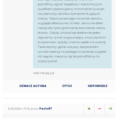
potrafimy ograć Napletów i katorżniczym
wysiłkiem pokonujemy minimalnie Juve po
raz pierwszy od kilku kompromitujących
meczy. Nasza przewaga na koniec sezonu
wygląda efektownie, to fakt, ale to nie efekt
naszej siły tylko gremialnej beznadziei reszty
stawki. Gdyby znalazł się dosłownie jeden
regularny rywal wygrywający zwyczajnie to
co powinien, byłoby mocno ciepło na wiosnę.
Takie sezony gdzie wszyscy bezpośredni
rywale kaleczą na potęgę to bardziej wyjątek
niż reguła i cieszmy się że potrafiliśmy to
wykorzystać.
weź nie pij już
OZNACZ AUTORA
CYTUJ
ODPOWIEDZ
+1
31.05.2026 o 17:02 przez
Paolo87