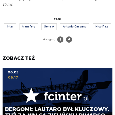
Over.
TAGI:
Inter
transfery
Serie A
Antonio Cassano
Nico Paz
udostępnij
ZOBACZ TEŻ
06.05
08:17
BERGOMI: LAUTARO BYŁ KLUCZOWY.