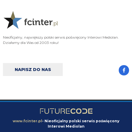
FENDI_SOSA
06.08.2026 22:15
A np jakby mieć wybierać jak cos czy hasto czy romero to wole Włocha ad
FENDI_SOSA
06.08.2026 22:15
Ważniejsze mamy pozycje do obstawienia
Nieoficjalny, największy polski serwis poświęcony Interowi Mediolan.
FENDI_SOSA
06.08.2026 22:15
Działamy dla Was od 2003 roku!
Ten romero niby ok ale nie ma na niego ciśnienia i tak
Nerazzurro90
06.08.2026 21:59
Jones to juz dawno ma w dupie azalio tego całego od stycznia go ściąga i
NAPISZ DO NAS
nie może
chonciak
06.08.2026 21:55
Odejdzie Pavard to przyjdzie romero. Odejdzie asslani i frattesi to może
przyjdzie curtis jones
chonciak
06.08.2026 21:54
Rebelde jaki plac budowy ?XD Nikt budowy nie rozpoczął w tym sezonie xd
Oni tylko podmieniają materiały.
www.fcinter.pl
- Nieoficjalny polski serwis poświęcony
Interowi Mediolan
Rebelde
06.08.2026 21:34