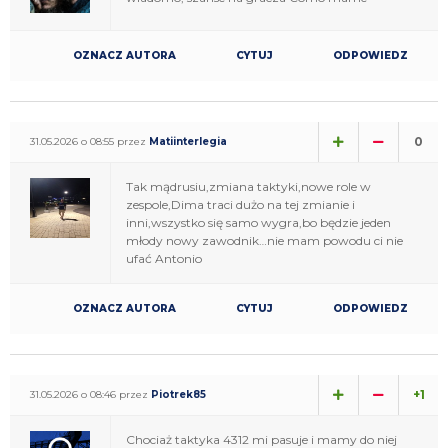
OZNACZ AUTORA
CYTUJ
ODPOWIEDZ
0
31.05.2026 o 08:55 przez
Matiinterlegia
Tak mądrusiu,zmiana taktyki,nowe role w
zespole,Dima traci dużo na tej zmianie i
inni,wszystko się samo wygra,bo będzie jeden
młody nowy zawodnik…nie mam powodu ci nie
ufać Antonio
OZNACZ AUTORA
CYTUJ
ODPOWIEDZ
+1
31.05.2026 o 08:46 przez
Piotrek85
Chociaż taktyka 4312 mi pasuje i mamy do niej