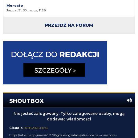
Mercato
Jaszczu91, 30 marca, 11:29
PRZEJDŹ NA FORUM
SHOUTBOX
Nie jesteś zalogowany. Tylko zalogowane osoby, mogą
dodawać wiadomości
Claudio
07.08.2026 00:42
https://satkurier.pl/news/252170/gdzie-ogladac-pilke-nozna-w-sezonie-