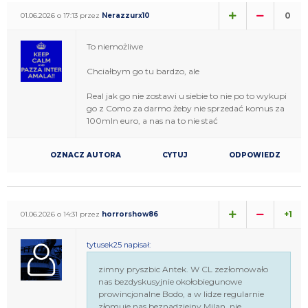
0
01.06.2026 o 17:13 przez
Nerazzurx10
To niemożliwe
Chciałbym go tu bardzo, ale
Real jak go nie zostawi u siebie to nie po to wykupi
go z Como za darmo żeby nie sprzedać komus za
100mln euro, a nas na to nie stać
OZNACZ AUTORA
CYTUJ
ODPOWIEDZ
+1
01.06.2026 o 14:31 przez
horrorshow86
tytusek25 napisał:
zimny pryszbic Antek. W CL zezłomowało
nas bezdyskusyjnie okołobiegunowe
prowincjonalne Bodo, a w lidze regularnie
złomuje nas beznadziejny Milan, nie