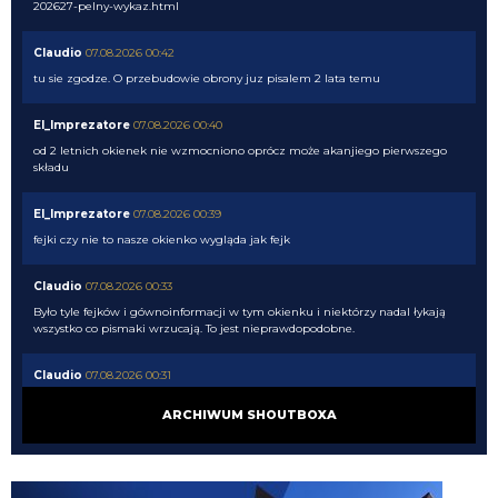
202627-pelny-wykaz.html
Claudio
07.08.2026 00:42
tu sie zgodze. O przebudowie obrony juz pisalem 2 lata temu
El_Imprezatore
07.08.2026 00:40
od 2 letnich okienek nie wzmocniono oprócz może akanjiego pierwszego
składu
El_Imprezatore
07.08.2026 00:39
fejki czy nie to nasze okienko wygląda jak fejk
Claudio
07.08.2026 00:33
Było tyle fejków i gównoinformacji w tym okienku i niektórzy nadal łykają
wszystko co pismaki wrzucają. To jest nieprawdopodobne.
Claudio
07.08.2026 00:31
no tak napewno my wiemy co Chivu myśli....
ARCHIWUM SHOUTBOXA
El_Imprezatore
07.08.2026 00:09
tak na pewno Chivu tak uznał XD