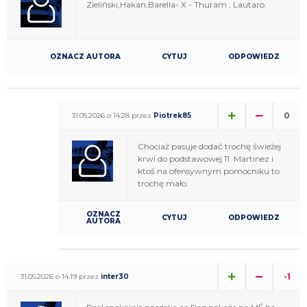
Zieliński,Hakan,Barella- X - Thuram , Lautaro.
OZNACZ AUTORA
CYTUJ
ODPOWIEDZ
0
31.05.2026 o 14:28 przez
Piotrek85
Chociaż pasuje dodać trochę świeżej
krwi do podstawowej 11. Martinez i
ktoś na ofensywnym pomocniku to
trochę mało.
OZNACZ
CYTUJ
ODPOWIEDZ
AUTORA
-1
31.05.2026 o 14:19 przez
inter30