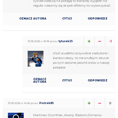
rywale kaleczą na potęgę to bardziej wyjątek niż
reguła i cieszmy się że potrafiliśmy to wykorzystać.
OZNACZ AUTORA
CYTUJ
ODPOWIEDZ
-1
31.05.2026 o 16:18 przez
tytusek25
choć scudetto oczywiście zasłużone i
bardzo cieszy, to nie snułbym akurat
po tym sezonie jakichś snów o naszej
potędze.
OZNACZ
CYTUJ
ODPOWIEDZ
AUTORA
0
31.05.2026 o 14:26 przez
Piotrek85
Martinez-Dumfries ,Akanji, Bastoni,Dimarco-