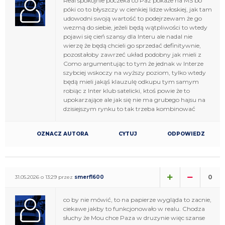
Real spokojnie poczeka co Paz pokaże na MŚ bo
póki co to błyszczy w cienkiej lidze włoskiej, jak tam
udowodni swoją wartość to podejrzewam że go
wezmą do siebie, jeżeli będą wątpliwości to wtedy
pojawi się cień szansy dla Interu ale nadal nie
wierzę że będą chcieli go sprzedać definitywnie,
pozostałoby zawrzeć układ podobny jak mieli z
Como argumentując to tym że jednak w Interze
szybciej wskoczy na wyższy poziom, tylko wtedy
będą mieli jakąś klauzulę odkupu tym samym
robiąc z Inter klub satelicki, ktoś powie że to
upokarzające ale jak się nie ma grubego hajsu na
dzisiejszym rynku to tak trzeba kombinować
OZNACZ AUTORA
CYTUJ
ODPOWIEDZ
0
31.05.2026 o 13:29 przez
smerf1600
co by nie mówić, to na papierze wygląda to zacnie,
ciekawe jakby to funkcjonowało w realu. Chodza
słuchy że Mou chce Paza w druzynie więc szanse