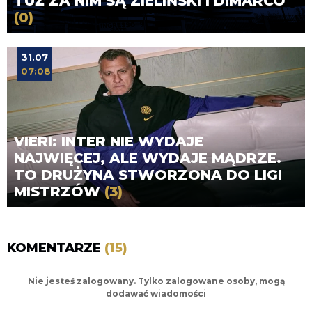
TUŻ ZA NIM SĄ ZIELIŃSKI I DIMARCO
(0)
31.07
07:08
VIERI: INTER NIE WYDAJE
NAJWIĘCEJ, ALE WYDAJE MĄDRZE.
TO DRUŻYNA STWORZONA DO LIGI
MISTRZÓW
(3)
KOMENTARZE
(15)
Nie jesteś zalogowany. Tylko zalogowane osoby, mogą
dodawać wiadomości