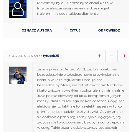
Pięknie by było... Bardzo bym chciał Paza w
Interze ale szanse są niewielkie. Jose nie jest
frajerem, nie odda takiego diamentu.
OZNACZ AUTORA
CYTUJ
ODPOWIEDZ
-1
31.05.2026 o 16:15 przez
tytusek25
zimny pryszbic Antek. W CL zezłomowało nas
bezdyskusyjnie okołobiegunowe prowincjonalne
Bodo, a w lidze regularnie złomuje nas
beznadziejny Milan, nie potrafimy ograć Napletów
i katorżniczym wysiłkiem pokonujemy minimalnie
Juve po raz pierwszy od kilku kompromitujących
meczy. Nasza przewaga na koniec sezonu wygląda
efektownie, to fakt, ale to nie efekt naszej siły tylko
gremialnej beznadziei reszty stawki. Gdyby znalazł
się dosłownie jeden regularny rywal wygrywający
zwyczajnie to co powinien, byłoby mocno ciepło na
wiosnę. Takie sezony gdzie wszyscy bezpośredni