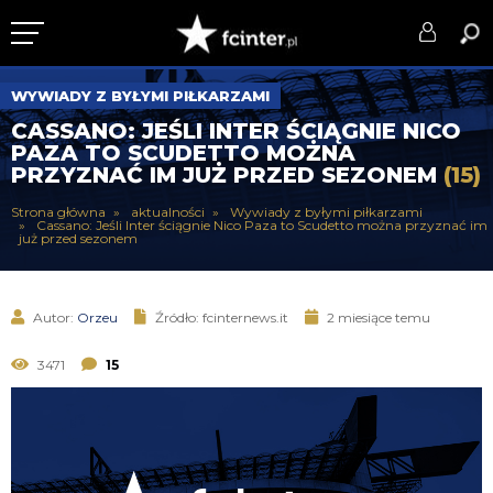
KLUB
WYWIADY Z BYŁYMI PIŁKARZAMI
CASSANO: JEŚLI INTER ŚCIĄGNIE NICO
DRUŻYNA
PAZA TO SCUDETTO MOŻNA
PRZYZNAĆ IM JUŻ PRZED SEZONEM
(15)
SERIE A
Strona główna
aktualności
Wywiady z byłymi piłkarzami
Cassano: Jeśli Inter ściągnie Nico Paza to Scudetto można przyznać im
PUCHARY
już przed sezonem
DLA TIFOSICH
Autor:
Orzeu
Źródło: fcinternews.it
2 miesiące temu
SERWIS
3471
15