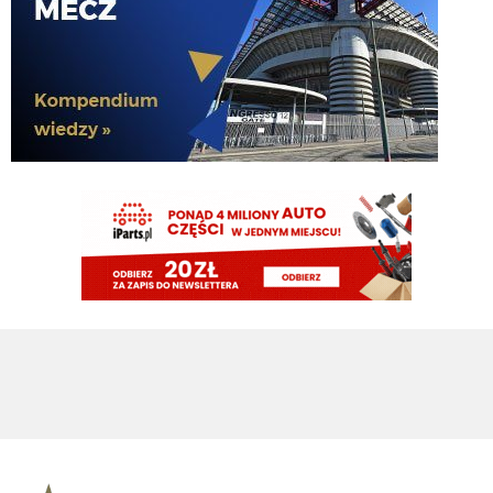
timon
05.08.2026 19:44
Zarobkami wyszloby podobnie
timon
05.08.2026 19:44
Molina niby za 13mln plus 4 bonusy. Jak mialbym te 40mln to wolalbym za
to wziac dwojke Lucumi- Molina i mamy kadre gotową
martins2000
05.08.2026 19:43
AusilioOut
ragnar
05.08.2026 19:42
Ostatnie dwa sezony połowę opuścił, wcześniej grał prawie wszystko, o
dziwo w pl ostatnie 4 sezony tylko 2 czerwone...a niby taka nagonka ile to
czerwonych nie łapie romero
martins2000
05.08.2026 19:42
i by tak czekał do dziś
Klinsi64
05.08.2026 19:42
Ordonez