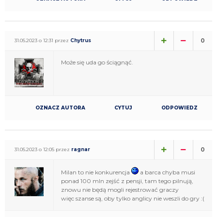
0
31.05.2023 o 12:31 przez
Chytrus
Może się uda go ściągnąć.
OZNACZ AUTORA
CYTUJ
ODPOWIEDZ
0
31.05.2023 o 12:05 przez
ragnar
Milan to nie konkurencja
a barca chyba musi
ponad 100 mln zejść z pensji, tam tego pilnują,
znowu nie będą mogli rejestrować graczy
więc szanse są, oby tylko anglicy nie weszli do gry :(