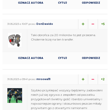
OZNACZ AUTORA
CYTUJ
ODPOWIEDZ
+5
31.05.2023 o 10:07 przez
DonDawido
Taki obrońca za 20 milionów to jest przecena.
Cholernie liczę na ten transfer.
OZNACZ AUTORA
CYTUJ
ODPOWIEDZ
+2
31.05.2023 o 09:41 przez
mroowa111
Szybko przyklepać wszyscy będziemy zadowoleni
niech już się zgrywa z zespołem od poczatku
przygotowań świetny gość i bardzo uniwersalny i
najwazniejsze ograny i stosunkowo jeszcze młody
przywitam go z otwartymi ramionami