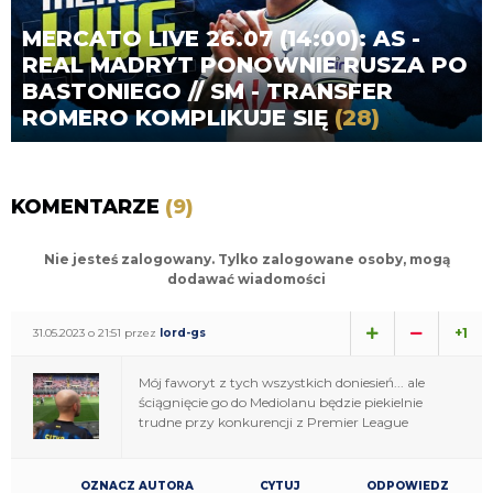
MERCATO LIVE 26.07 (14:00): AS -
REAL MADRYT PONOWNIE RUSZA PO
BASTONIEGO // SM - TRANSFER
ROMERO KOMPLIKUJE SIĘ
(28)
KOMENTARZE
(9)
Nie jesteś zalogowany. Tylko zalogowane osoby, mogą
dodawać wiadomości
+1
31.05.2023 o 21:51 przez
lord-gs
Mój faworyt z tych wszystkich doniesień... ale
ściągnięcie go do Mediolanu będzie piekielnie
trudne przy konkurencji z Premier League
OZNACZ AUTORA
CYTUJ
ODPOWIEDZ