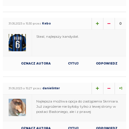
0
31.05.2023 o 15:30 przez
Kebo
Steal, najlepszy kandydat.
OZNACZ AUTORA
CYTUJ
ODPOWIEDZ
+1
31.05.2023 o 15:27 przez
danielinter
Najlepsza możliwa opcja do zastąpienia Skriniara.
Już zagrożenie nie byłoby tylko z lewej strony w
postaci Bastoniego, ale i z prawej
OZNACZ AUTORA
CYTUJ
ODPOWIEDZ