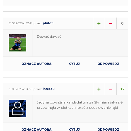
0
31.05.2023 o 19:41 przez
pluto11
Dawać dawać
OZNACZ AUTORA
CYTUJ
ODPOWIEDZ
+2
31.05.2023 o 16:21 przez
inter30
Jedyna poważna kandydatura za Skriniara jaka się
przewinęła w plotkach, brać z pocałowanie ręki
OZNACZ AUTORA
CYTUJ
ODPOWIEDZ