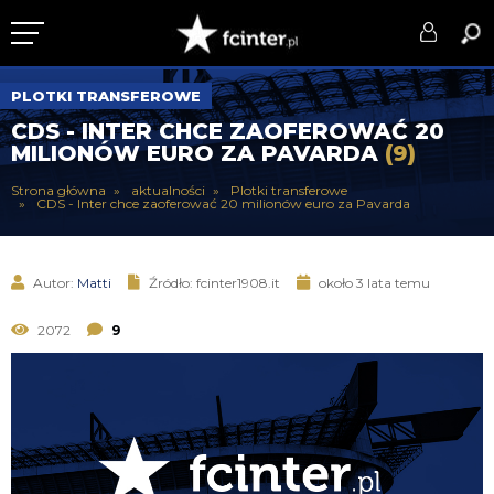
KLUB
PLOTKI TRANSFEROWE
CDS - INTER CHCE ZAOFEROWAĆ 20
DRUŻYNA
MILIONÓW EURO ZA PAVARDA
(9)
SERIE A
Strona główna
aktualności
Plotki transferowe
CDS - Inter chce zaoferować 20 milionów euro za Pavarda
PUCHARY
DLA TIFOSICH
Autor:
Matti
Źródło: fcinter1908.it
około 3 lata temu
SERWIS
2072
9