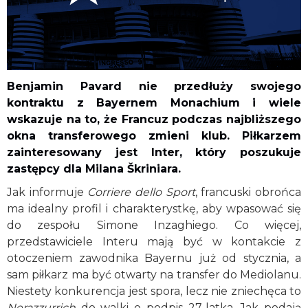
Benjamin Pavard nie przedłuży swojego
kontraktu z Bayernem Monachium i wiele
wskazuje na to, że Francuz podczas najbliższego
okna transferowego zmieni klub. Piłkarzem
zainteresowany jest Inter, który poszukuje
zastępcy dla Milana Škriniara.
Jak informuje
Corriere dello Sport
, francuski obrońca
ma idealny profil i charakterystkę, aby wpasować się
do zespołu Simone Inzaghiego. Co więcej,
przedstawiciele Interu mają być w kontakcie z
otoczeniem zawodnika Bayernu już od stycznia, a
sam piłkarz ma być otwarty na transfer do Mediolanu.
Niestety konkurencja jest spora, lecz nie zniechęca to
Nerazzurrich
do walki o podpis 27-latka. Jak podają