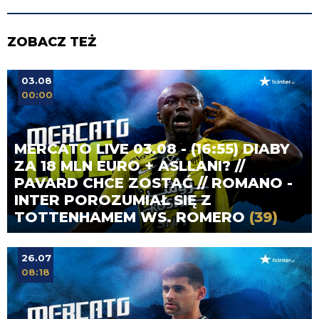
ZOBACZ TEŻ
03.08
00:00
MERCATO LIVE 03.08 - (16:55) DIABY
ZA 18 MLN EURO + ASLLANI? //
PAVARD CHCE ZOSTAĆ // ROMANO -
INTER POROZUMIAŁ SIĘ Z
TOTTENHAMEM WS. ROMERO
(39)
26.07
08:18