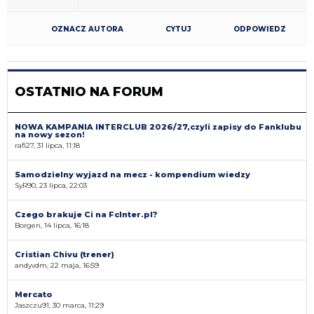
OZNACZ AUTORA
CYTUJ
ODPOWIEDZ
OSTATNIO NA FORUM
NOWA KAMPANIA INTERCLUB 2026/27,czyli zapisy do Fanklubu
na nowy sezon!
rafi27, 31 lipca, 11:18
Samodzielny wyjazd na mecz - kompendium wiedzy
SyR90, 23 lipca, 22:03
Czego brakuje Ci na FcInter.pl?
Borgen, 14 lipca, 16:18
Cristian Chivu (trener)
andyvdm, 22 maja, 16:59
Mercato
Jaszczu91, 30 marca, 11:29