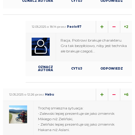
OZNACZ AUTORA
CYTUJ
ODPOWIEDZ
+2
12.05.2025 o 18:14 przez
Paolo87
Racja, Piotrowi brakuje charakteru.
Gra tak bezpłciowo, niby jest technika
ale brakuje czegoś...
OZNACZ
CYTUJ
ODPOWIEDZ
AUTORA
+6
12.05.2025 o 12:26 przez
Habu
Trochę smieszna sytuacja:
-Zalewski lepiej prezentuje sie jako zmiennik
Mikiego niż Zieliński,
- Zieliński lepiej prezentuje się jako zmiennik
Hakana niż Aslani.