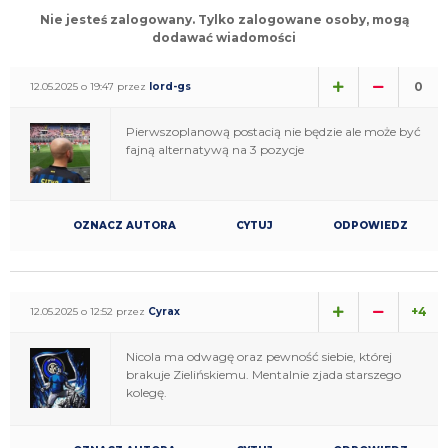
Nie jesteś zalogowany. Tylko zalogowane osoby, mogą
dodawać wiadomości
0
12.05.2025 o 19:47 przez
lord-gs
Pierwszoplanową postacią nie będzie ale może być
fajną alternatywą na 3 pozycje
OZNACZ AUTORA
CYTUJ
ODPOWIEDZ
+4
12.05.2025 o 12:52 przez
Cyrax
Nicola ma odwagę oraz pewność siebie, której
brakuje Zielińskiemu. Mentalnie zjada starszego
kolegę.