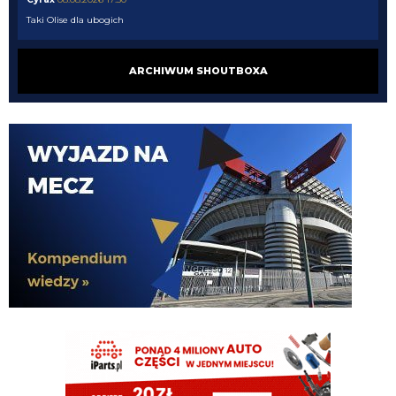
Taki Olise dla ubogich
Orzeu
08.08.2026 17:29
ARCHIWUM SHOUTBOXA
Diouf naprawdę tak dobrze wygląda na wahadle?
Orzeu
08.08.2026 17:29
i jak tam ten meczyk dzisiaj wyglądał?
Cyrax
08.08.2026 16:38
Zmienili taktykę. Już nawet się nie dogadują
Chuchu
08.08.2026 16:36
Z kim się Inter dziś dogadał?
Tifosinho
08.08.2026 16:02
0 celnych strzałów robi wrażenie
Rebelde
08.08.2026 15:48
Mnie bardziej cieszy ich gra, słabo ten Milan wygląda