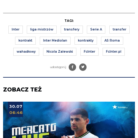
TAGI:
Inter
liga mistrzów
transfery
Serie A
transfer
kontrakt
Inter Mediolan
kontrakty
AS Roma
wahadłowy
Nicola Zalewski
FcInter
FcInter.pl
udostępnij
ZOBACZ TEŻ
30.07
06:46