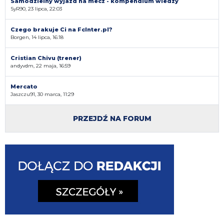
Samodzielny wyjazd na mecz - kompendium wiedzy
SyR90, 23 lipca, 22:03
Czego brakuje Ci na FcInter.pl?
Borgen, 14 lipca, 16:18
Cristian Chivu (trener)
andyvdm, 22 maja, 16:59
Mercato
Jaszczu91, 30 marca, 11:29
PRZEJDŹ NA FORUM