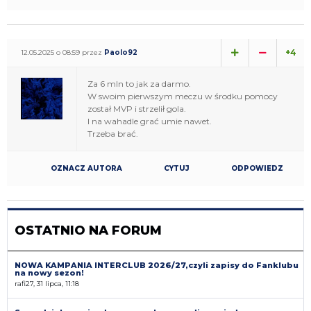
+4
12.05.2025 o 08:59 przez
Paolo92
Za 6 mln to jak za darmo.
W swoim pierwszym meczu w środku pomocy
został MVP i strzelił gola.
I na wahadle grać umie nawet.
Trzeba brać.
OZNACZ AUTORA
CYTUJ
ODPOWIEDZ
OSTATNIO NA FORUM
NOWA KAMPANIA INTERCLUB 2026/27,czyli zapisy do Fanklubu
na nowy sezon!
rafi27, 31 lipca, 11:18