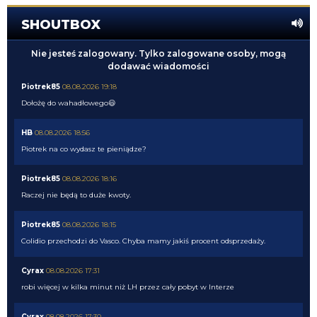
SHOUTBOX
Nie jesteś zalogowany. Tylko zalogowane osoby, mogą
dodawać wiadomości
Piotrek85
08.08.2026 19:18
Dołożę do wahadłowego😃
HB
08.08.2026 18:56
Piotrek na co wydasz te pieniądze?
Piotrek85
08.08.2026 18:16
Raczej nie będą to duże kwoty.
Piotrek85
08.08.2026 18:15
Colidio przechodzi do Vasco. Chyba mamy jakiś procent odsprzedaży.
Cyrax
08.08.2026 17:31
robi więcej w kilka minut niż LH przez cały pobyt w Interze
Cyrax
08.08.2026 17:30