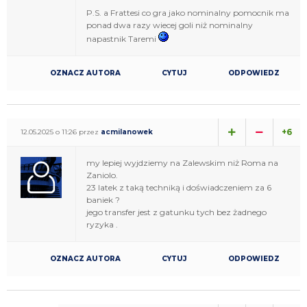
P.S. a Frattesi co gra jako nominalny pomocnik ma
ponad dwa razy wiecej goli niż nominalny
napastnik Taremi
OZNACZ AUTORA
CYTUJ
ODPOWIEDZ
+6
12.05.2025 o 11:26 przez
acmilanowek
my lepiej wyjdziemy na Zalewskim niż Roma na
Zaniolo.
23 latek z taką techniką i doświadczeniem za 6
baniek ?
jego transfer jest z gatunku tych bez żadnego
ryzyka .
OZNACZ AUTORA
CYTUJ
ODPOWIEDZ