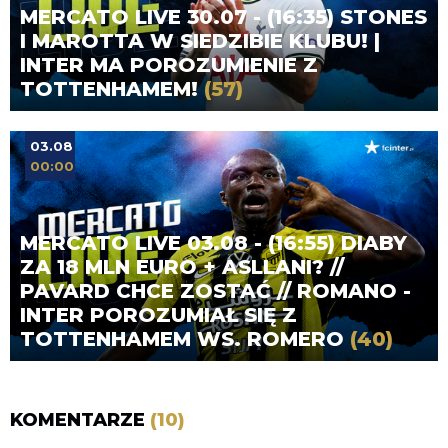
MERCATO LIVE 30.07 - (16:35) STONES
I MAROTTA W SIEDZIBIE KLUBU! |
INTER MA POROZUMIENIE Z
TOTTENHAMEM!
(57)
03.08
00:00
MERCATO LIVE 03.08 - (16:55) DIABY
ZA 18 MLN EURO + ASLLANI? //
PAVARD CHCE ZOSTAĆ // ROMANO -
INTER POROZUMIAŁ SIĘ Z
TOTTENHAMEM WS. ROMERO
(40)
KOMENTARZE
(10)