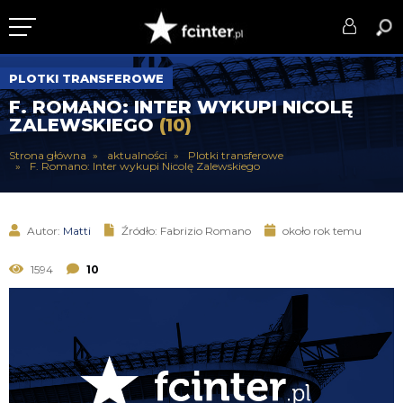
KLUB
PLOTKI TRANSFEROWE
F. ROMANO: INTER WYKUPI NICOLĘ
DRUŻYNA
ZALEWSKIEGO
(10)
SERIE A
Strona główna
aktualności
Plotki transferowe
F. Romano: Inter wykupi Nicolę Zalewskiego
PUCHARY
DLA TIFOSICH
Autor:
Matti
Źródło: Fabrizio Romano
około rok temu
SERWIS
1594
10