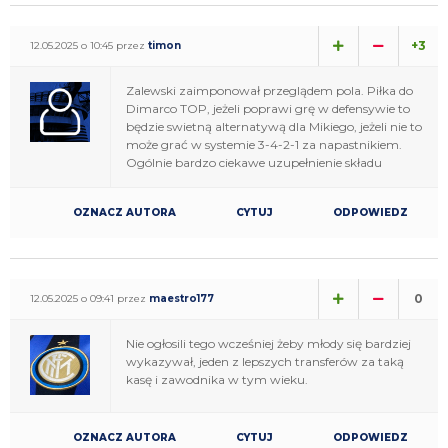
+3
12.05.2025 o 10:45 przez
timon
Zalewski zaimponował przeglądem pola. Piłka do
Dimarco TOP, jeżeli poprawi grę w defensywie to
będzie swietną alternatywą dla Mikiego, jeżeli nie to
może grać w systemie 3-4-2-1 za napastnikiem.
Ogólnie bardzo ciekawe uzupełnienie składu
OZNACZ AUTORA
CYTUJ
ODPOWIEDZ
0
12.05.2025 o 09:41 przez
maestro177
Nie ogłosili tego wcześniej żeby młody się bardziej
wykazywał, jeden z lepszych transferów za taką
kasę i zawodnika w tym wieku.
OZNACZ AUTORA
CYTUJ
ODPOWIEDZ