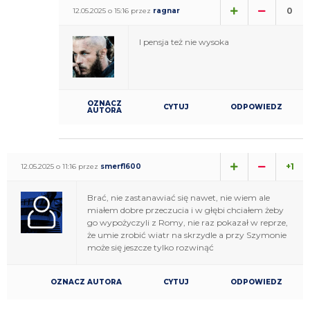
0
12.05.2025 o 15:16 przez
ragnar
I pensja też nie wysoka
OZNACZ
CYTUJ
ODPOWIEDZ
AUTORA
+1
12.05.2025 o 11:16 przez
smerf1600
Brać, nie zastanawiać się nawet, nie wiem ale
miałem dobre przeczucia i w głębi chciałem żeby
go wypożyczyli z Romy, nie raz pokazał w reprze,
że umie zrobić wiatr na skrzydle a przy Szymonie
może się jeszcze tylko rozwinąć
OZNACZ AUTORA
CYTUJ
ODPOWIEDZ