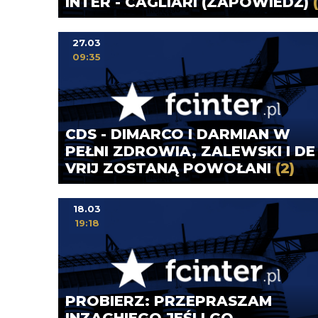
INTER - CAGLIARI (ZAPOWIEDŹ)
27.03
09:35
CDS - DIMARCO I DARMIAN W
PEŁNI ZDROWIA, ZALEWSKI I DE
VRIJ ZOSTANĄ POWOŁANI
(2)
18.03
19:18
PROBIERZ: PRZEPRASZAM
INZAGHIEGO JEŚLI GO