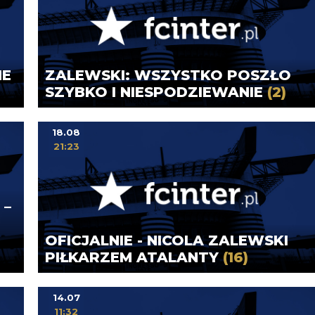
ME
ZALEWSKI: WSZYSTKO POSZŁO
SZYBKO I NIESPODZIEWANIE
(2)
18.08
21:23
 –
OFICJALNIE - NICOLA ZALEWSKI
PIŁKARZEM ATALANTY
(16)
14.07
11:32