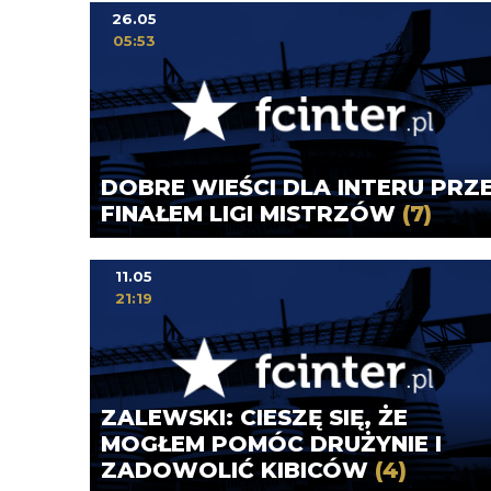
26.05
05:53
DOBRE WIEŚCI DLA INTERU PRZ
FINAŁEM LIGI MISTRZÓW
(7)
11.05
21:19
ZALEWSKI: CIESZĘ SIĘ, ŻE
MOGŁEM POMÓC DRUŻYNIE I
ZADOWOLIĆ KIBICÓW
(4)