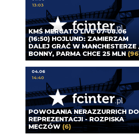
13:03
KMŚ MERCATO LIVE 07-08.06
(16:50) HOJLUND: ZAMIERZAM
DALEJ GRAĆ W MANCHESTERZE /
BONNY, PARMA CHCE 25 MLN
(96
04.06
14:40
POWOŁANIA NERAZZURRICH DO
REPREZENTACJI - ROZPISKA
MECZÓW
(6)