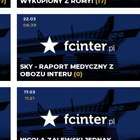
(7)
WYKUPIONY Z ROMY!
(17)
22.03
06:39
SKY - RAPORT MEDYCZNY Z
OBOZU INTERU
(0)
17.03
11:21
NICOLA ZALEWSKI JEDNAK