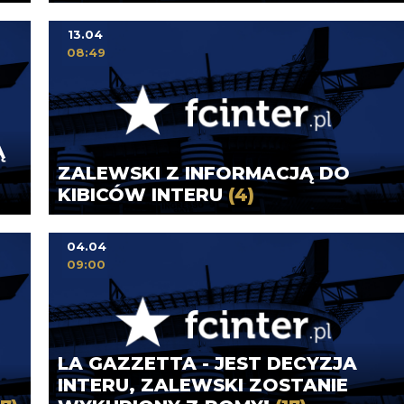
13.04
08:49
Ą
ZALEWSKI Z INFORMACJĄ DO
KIBICÓW INTERU
(4)
04.04
09:00
LA GAZZETTA - JEST DECYZJA
INTERU, ZALEWSKI ZOSTANIE