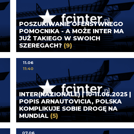
POSZUKIWANIE OFENSYWNEGO
POMOCNIKA - A MOŻE INTER MA
JUŻ TAKIEGO W SWOICH
SZEREGACH?
(9)
11.06
11:40
INTER(NAZIONALE) | 10-11.06.2025 |
POPIS ARNAUTOVICIA, POLSKA
KOMPLIKUJE SOBIE DROGĘ NA
MUNDIAL
(5)
07.06