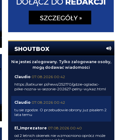
SHOUTBOX
Nie jesteś zalogowany. Tylko zalogowane osoby,
mogą dodawać wiadomości
Claudio
07.08.2026 00:42
https://satkurier.pl/news/252170/gdzie-ogladac-
pilke-nozna-w-sezonie-202627-pelny-wykaz.html
Claudio
07.08.2026 00:42
tu sie zgodze. O przebudowie obrony juz pisalem 2
lata temu
El_Imprezatore
07.08.2026 00:40
od 2 letnich okienek nie wzmocniono oprócz może