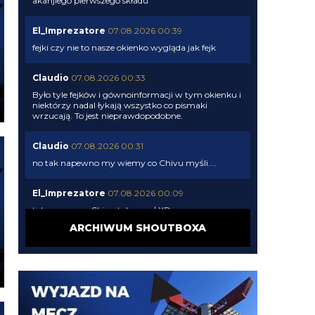
akanjiego pierwszego składu
El_Imprezatore
07.08.2026 00:39
fejki czy nie to nasze okienko wygląda jak fejk
Claudio
07.08.2026 00:33
Było tyle fejków i gównoinformacji w tym okienku i
niektórzy nadal łykają wszystko co pismaki
wrzucają. To jest nieprawdopodobne.
Claudio
07.08.2026 00:31
no tak napewno my wiemy co Chivu myśli....
El_Imprezatore
07.08.2026 00:09
tak na pewno Chivu tak uznał XD
ARCHIWUM SHOUTBOXA
Claudio
06.08.2026 23:58
pismaki zawsze maja info z opoznieniem. Moze juz
dawno dali sobie spokoj z Romero. To wiedza tylko
wewnatrz Interu
Claudio
06.08.2026 23:57