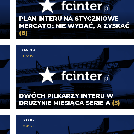
PLAN INTERU NA STYCZNIOWE
MERCATO: NIE WYDAĆ, A ZYSKAĆ
(8)
04.09
05:17
DWÓCH PIŁKARZY INTERU W
DRUŻYNIE MIESIĄCA SERIE A
(3)
31.08
09:31