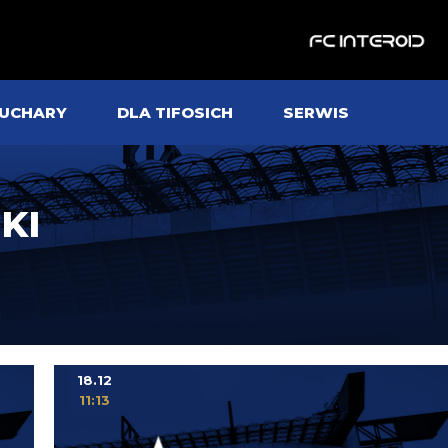
UCHARY
DLA TIFOSICH
SERWIS
KI
18.12
11:13