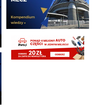
Żebyscie sie jeszcze nie zdziwili jak CHivu po
treningach uznal ze Pavard ma motywacje i
odpowiednie umiejetnosci i sam chce by zostal, a
kasa ma isc na inne pozycje
Jaworeq
06.08.2026 23:33
Pavard mvp w padla będzie w tym sezonie
HB
06.08.2026 23:14
Misterem X był Benjamin Pavard. Witamy w
Interze!
FENDI_SOSA
06.08.2026 22:16
Af*
FENDI_SOSA
06.08.2026 22:16
Ad
FENDI_SOSA
06.08.2026 22:15
A np jakby mieć wybierać jak cos czy hasto czy
romero to wole Włocha ad