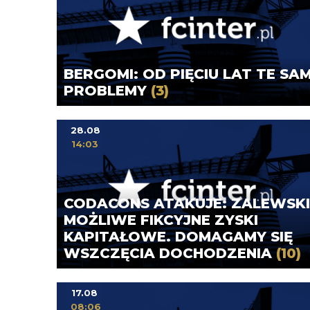
BERGOMI: OD PIĘCIU LAT TE SA
PROBLEMY
(3)
28.08
14:03
CODACONS ATAKUJE: ZALEWSKI
MOŻLIWE FIKCYJNE ZYSKI
KAPITAŁOWE. DOMAGAMY SIĘ
WSZCZĘCIA DOCHODZENIA
(10)
17.08
08:06