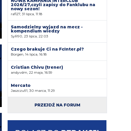
NOWA KAMPANIA INTERCLUB
2026/27,czyli zapisy do Fanklubu na
nowy sezon!
rafi27, 31 lipca, 11:18
Samodzielny wyjazd na mecz -
kompendium wiedzy
SyR90, 23 lipca, 22:03
Czego brakuje Ci na FcInter.pl?
Borgen, 14 lipca, 16:18
Cristian Chivu (trener)
andyvdm, 22 maja, 16:59
Mercato
Jaszczu91, 30 marca, 11:29
PRZEJDŹ NA FORUM