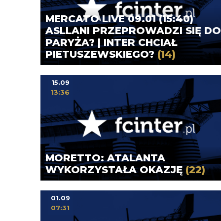
MERCATO LIVE 09.01 (15:40)
ASLLANI PRZEPROWADZI SIĘ DO
PARYŻA? | INTER CHCIAŁ
PIETUSZEWSKIEGO?
(14)
15.09
13:36
MORETTO: ATALANTA
WYKORZYSTAŁA OKAZJĘ
(22)
01.09
07:31