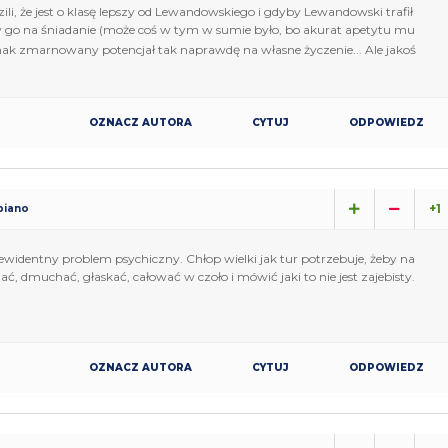
dzili, że jest o klasę lepszy od Lewandowskiego i gdyby Lewandowski trafił
by go na śniadanie (może coś w tym w sumie było, bo akurat apetytu mu
nak zmarnowany potencjał tak naprawdę na własne życzenie... Ale jakoś
OZNACZ AUTORA
CYTUJ
ODPOWIEDZ
+1
piano
widentny problem psychiczny. Chłop wielki jak tur potrzebuje, żeby na
ć, dmuchać, głaskać, całować w czoło i mówić jaki to nie jest zajebisty.
OZNACZ AUTORA
CYTUJ
ODPOWIEDZ