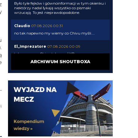
Było tyle fejków i gównoinformacji w tym okienku i
z
niektórzy nadal łykają wszystko co pismaki
y
wrzucają. To jest nieprawdopodobne.
Claudio
07.08.2026 00:31
no tak napewno my wiemy co Chivu myśli....
u
El_Imprezatore
07.08.2026 00:09
.
tak na pewno Chivu tak uznał XD
ą
ARCHIWUM SHOUTBOXA
e
Claudio
06.08.2026 23:58
pismaki zawsze maja info z opoznieniem. Moze juz
dawno dali sobie spokoj z Romero. To wiedza tylko
wewnatrz Interu
Claudio
06.08.2026 23:57
Żebyscie sie jeszcze nie zdziwili jak CHivu po
ij
treningach uznal ze Pavard ma motywacje i
odpowiednie umiejetnosci i sam chce by zostal, a
kasa ma isc na inne pozycje
Jaworeq
06.08.2026 23:33