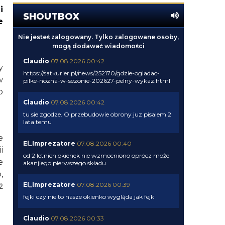
i
SHOUTBOX
e
Nie jesteś zalogowany. Tylko zalogowane osoby,
mogą dodawać wiadomości
Claudio
07.08.2026 00:42
y
https://satkurier.pl/news/252170/gdzie-ogladac-
w
pilke-nozna-w-sezonie-202627-pelny-wykaz.html
o
Claudio
07.08.2026 00:42
tu sie zgodze. O przebudowie obrony juz pisalem 2
lata temu
e
El_Imprezatore
07.08.2026 00:40
i
od 2 letnich okienek nie wzmocniono oprócz może
e
akanjiego pierwszego składu
,
El_Imprezatore
07.08.2026 00:39
ż
fejki czy nie to nasze okienko wygląda jak fejk
Claudio
07.08.2026 00:33