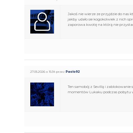
Jakoś nie wierze ze przyjdzie do nas 
jakby udało sie kogokolwiek z nich sp
zaporowa kwotę na którą nie przyst
27.05.2026 o 15:34 przez
Paolo92
Ten samobój z Sevillą i zablokowanie 
momentów Lukaku podczas pobytu w 