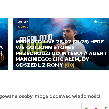
28.07
00:00
MERCATO LIVE 28.07 (21:25) HERE
A
WE GO! JOHN STONES
|
PRZECHODZI DO INTERU! // AGENT
MANCINIEGO: CHCIAŁEM, BY
ODSZEDŁ Z ROMY
(60)
alogowane osoby, mogą dodawać wiadomości
+1