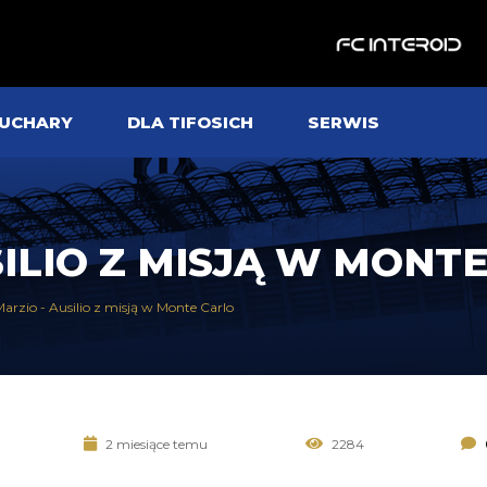
UCHARY
DLA TIFOSICH
SERWIS
USILIO Z MISJĄ W MON
Marzio - Ausilio z misją w Monte Carlo
2 miesiące temu
2284