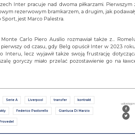
szech Inter pracuje nad dwoma piłkarzami. Pierwszym 
ać nowym rezerwowym bramkarzem, a drugim, jak podawał
 Sport, jest Marco Palestra.
 Monte Carlo Piero Ausilio rozmawiał także z... Romel
 pierwszy od czasu, gdy Belg opuścił Inter w 2023 roku
o Interu, lecz wyjawił także swoją frustrację dotycząc
szalę goryczy miało przelać pozostawienie go na ławc
Serie A
Liverpool
transfer
kontrakt
udostępn
akty
Federico Pastorello
Gianluca Di Marzio
Provedel