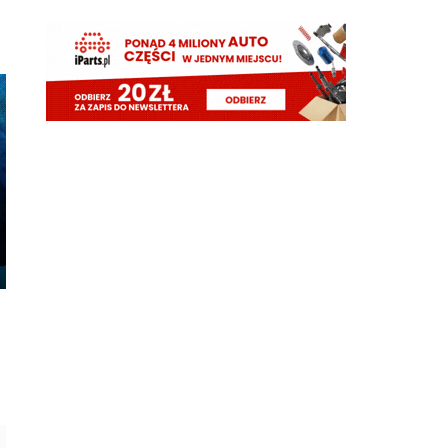
Pavard mvp w padla będzie w tym sezonie
HB
06.08.2026 23:14
Misterem X był Benjamin Pavard. Witamy w
Interze!
FENDI_SOSA
06.08.2026 22:16
Af*
FENDI_SOSA
06.08.2026 22:16
Ad
FENDI_SOSA
06.08.2026 22:15
A np jakby mieć wybierać jak cos czy hasto czy
romero to wole Włocha ad
FENDI_SOSA
06.08.2026 22:15
Ważniejsze mamy pozycje do obstawienia
FENDI_SOSA
06.08.2026 22:15
Ten romero niby ok ale nie ma na niego ciśnienia i