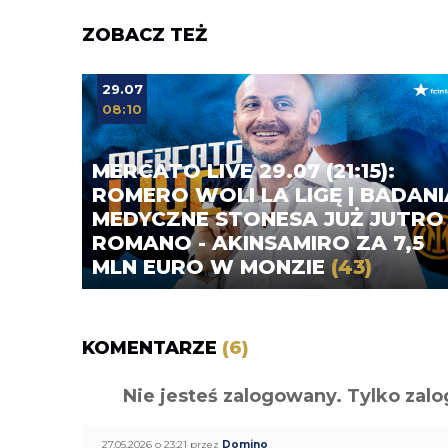
ZOBACZ TEŻ
29.07
08:10
MERCATO LIVE 29.07 (21:15):
ROMERO WOLI LA LIGĘ | BADANI
MEDYCZNE STONESA JUŻ JUTRO 
ROMANO - AKINSAMIRO ZA 7,5
MLN EURO W MONZIE
(43)
KOMENTARZE
(6)
Nie jesteś zalogowany. Tylko z
27.05.2026 o 23:21 przez
Domino