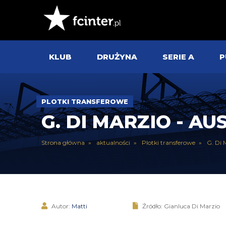
KLUB
DRUŻYNA
SERIE A
P
PLOTKI TRANSFEROWE
G. DI MARZIO - A
Strona główna
aktualności
Plotki transferowe
G. Di 
Autor:
Matti
Źródło: Gianluca Di Marzio