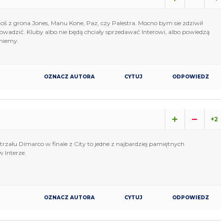
ktoś z grona Jones, Manu Kone, Paz, czy Palestra. Mocno bym sie zdziwił
rowadzić. Kluby albo nie będą chciały sprzedawać Interowi, albo powiedzą
aniemy.
OZNACZ AUTORA
CYTUJ
ODPOWIEDZ
+2
strzału Dimarco w finale z City to jedne z najbardziej pamiętnych
Interze.
OZNACZ AUTORA
CYTUJ
ODPOWIEDZ