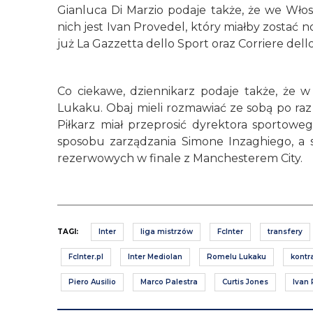
Gianluca Di Marzio podaje także, że we Wło
nich jest Ivan Provedel, który miałby zost
już La Gazzetta dello Sport oraz Corriere dello
Co ciekawe, dziennikarz podaje także, że w
Lukaku. Obaj mieli rozmawiać ze sobą po raz
Piłkarz miał przeprosić dyrektora sportoweg
sposobu zarządzania Simone Inzaghiego, a 
rezerwowych w finale z Manchesterem City.
TAGI:
Inter
liga mistrzów
FcInter
transfery
FcInter.pl
Inter Mediolan
Romelu Lukaku
kontr
Piero Ausilio
Marco Palestra
Curtis Jones
Ivan 