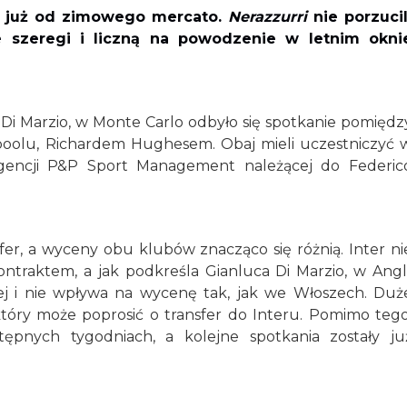
em już od zimowego mercato.
Nerazzurri
nie porzucil
 szeregi i liczną na powodzenie w letnim okni
Di Marzio, w Monte Carlo odbyło się spotkanie pomiędz
rpoolu, Richardem Hughesem. Obaj mieli uczestniczyć 
 agencji P&P Sport Management należącej do Federic
sfer, a wyceny obu klubów znacząco się różnią. Inter ni
traktem, a jak podkreśla Gianluca Di Marzio, w Angli
j i nie wpływa na wycenę tak, jak we Włoszech. Duż
który może poprosić o transfer do Interu. Pomimo tego
nych tygodniach, a kolejne spotkania zostały ju