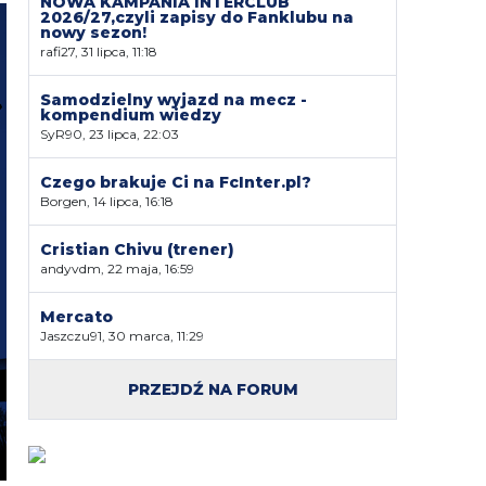
NOWA KAMPANIA INTERCLUB
2026/27,czyli zapisy do Fanklubu na
nowy sezon!
rafi27, 31 lipca, 11:18
Samodzielny wyjazd na mecz -
kompendium wiedzy
SyR90, 23 lipca, 22:03
Czego brakuje Ci na FcInter.pl?
Borgen, 14 lipca, 16:18
Cristian Chivu (trener)
andyvdm, 22 maja, 16:59
Mercato
Jaszczu91, 30 marca, 11:29
PRZEJDŹ NA FORUM