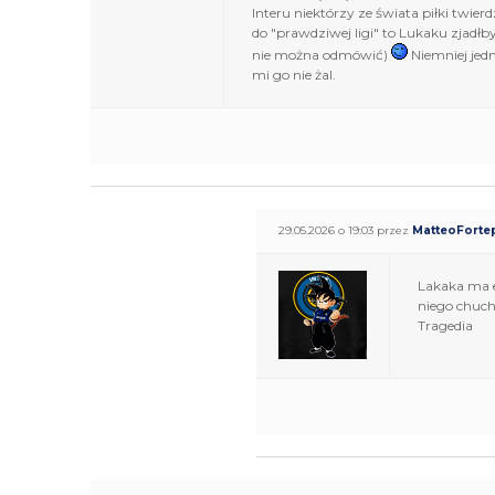
Interu niektórzy ze świata piłki twier
do "prawdziwej ligi" to Lukaku zjadł
nie można odmówić)
Niemniej jed
mi go nie żal.
29.05.2026 o 19:03 przez
MatteoForte
Lakaka ma e
niego chucha
Tragedia