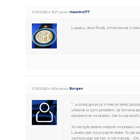
27.05.2026 o 15:27 przez
maestro177
Lukaku, dwa finały zmarnował, trzeba 
27.05.2026 o 15:04 przez
Borgen
"...a szalę goryczy miało przelać po
właśnie w tym problem, że Simone jed
ostatecznie na boisko. Jak to się sko
To nie było dobre wejście na boisko
Lukaku jest zwyczajnie słabe. To jak po
zachowując się tak, a nie inaczej... 