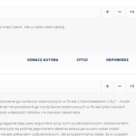
+4
mieć talent. Ale w lidze robił robotę.
OZNACZ AUTORA
CYTUJ
ODPOWIEDZ
+2
zostawienie go na ławce rezerwowych w finale z Manchesterem City" - może
nak nie pozostawił go na tej ławce rezerwowych w finale tylko wpuścił
ńczyło większość kibiców na zawsze zapamięta.
 i wyciąganie tego jako argument przy tym co odwalał swoim zachowaniem
toczyła się później jego kariera idealnie pokazuje co sam sobie zrobił
Ok, nie jest piłkarzem zaściankowym, ale przypomnijmy sobie, że w czasach