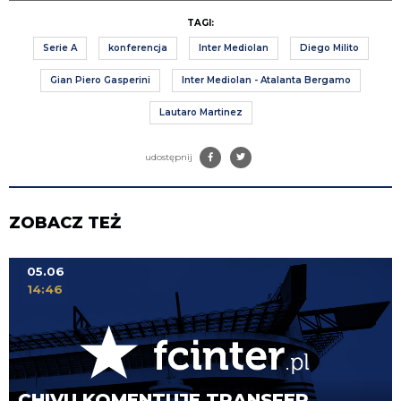
TAGI:
Serie A
konferencja
Inter Mediolan
Diego Milito
Gian Piero Gasperini
Inter Mediolan - Atalanta Bergamo
Lautaro Martinez
udostępnij
ZOBACZ TEŻ
05.06
14:46
CHIVU KOMENTUJE TRANSFER