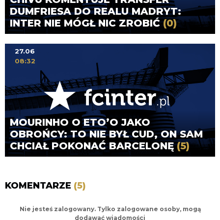
DUMFRIESA DO REALU MADRYT:
INTER NIE MÓGŁ NIC ZROBIĆ
(0)
27.06
08:32
MOURINHO O ETO’O JAKO
OBROŃCY: TO NIE BYŁ CUD, ON SAM
CHCIAŁ POKONAĆ BARCELONĘ
(5)
KOMENTARZE
(5)
Nie jesteś zalogowany. Tylko zalogowane osoby, mogą
dodawać wiadomości