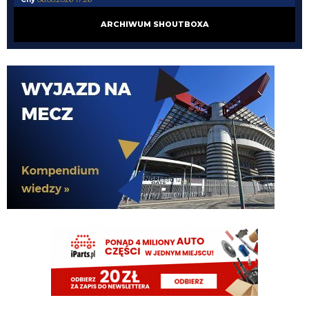
jak nie czujesz pewnej różnicy to twoja sprawa
ARCHIWUM SHOUTBOXA
Xucatlan
06.08.2026 17:07
No czyli chodzi o fundusze, bo pensja to przecież kwestia finansowa, a nie
braku miejsca.
Cny
06.08.2026 17:04
bardziej chodzi o pensję. przecież nikt nie chce ryzykować zostania pavarda
z 5M pensji. kwestia strategii, w mojej opinii to też głupota bo zwyczajnie
nie potrafi Ałzyljo sprzedać i to jest powód całej szopki
Xucatlan
06.08.2026 17:00
A to jest jakiś limit ilu możesz mieć obrońców w kadrze? Oczywiście, że
chodzi o fundusze. Gdyby nie kwestia finansowa, to sprowadzonoby Romero,
a potem martwiono się gdzie wypchnąć Pavarda.
Cny
06.08.2026 16:59
z jakiego powodu? każdy wie że jesteśmy frajerami co nie potrafią
sprzedawać i nas wyczekują. to samo juve i fratt, czekają do końca... Pavard
też może zostać w kadrze i tyle, ale to kolejny sezon bez wzmacniania 11
Cny
06.08.2026 16:58