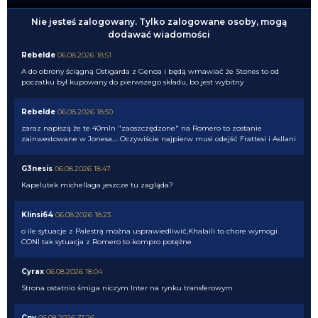
Nie jesteś zalogowany. Tylko zalogowane osoby, mogą
dodawać wiadomości
Rebelde
06.08.2026 18:51
A do obrony ściągną Ostigarda z Genoa i będą wmawiać że Stones to od
poczatku był kupowany do pierwszego składu, bo jest wybitny
Rebelde
06.08.2026 18:50
zaraz napiszą że te 40mln "zaoszczędzone" na Romero to zostanie
zainwestowane w Jonesa.... Oczywiście najpierw musi odejść Frattesi i Asllani
G3nesis
06.08.2026 18:47
Kapelutek michellaga jeszcze tu zagląda?
Klinsi64
06.08.2026 18:23
o ile sytuacje z Palestrą można usprawiedliwić,Khalaili to chore wymogi
CONI tak sytuacja z Romero to kompro potężne
Cyrax
06.08.2026 18:04
Strona ostatnio śmiga niczym Inter na rynku transferowym
Cny
06.08.2026 17:26