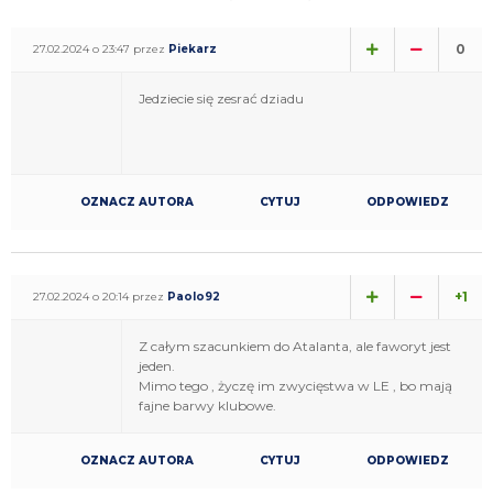
0
27.02.2024 o 23:47 przez
Piekarz
Jedziecie się zesrać dziadu
OZNACZ AUTORA
CYTUJ
ODPOWIEDZ
+1
27.02.2024 o 20:14 przez
Paolo92
Z całym szacunkiem do Atalanta, ale faworyt jest
jeden.
Mimo tego , życzę im zwycięstwa w LE , bo mają
fajne barwy klubowe.
OZNACZ AUTORA
CYTUJ
ODPOWIEDZ