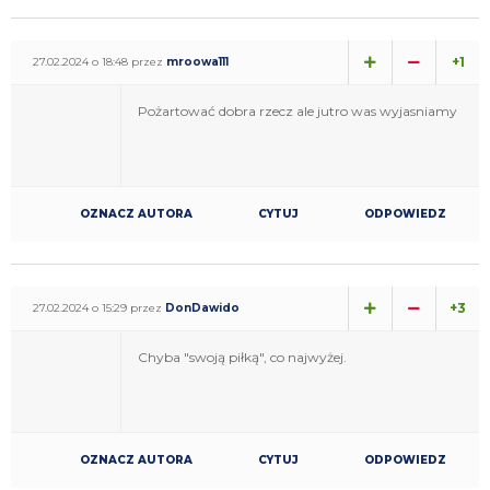
+1
27.02.2024 o 18:48 przez
mroowa111
Pożartować dobra rzecz ale jutro was wyjasniamy
OZNACZ AUTORA
CYTUJ
ODPOWIEDZ
+3
27.02.2024 o 15:29 przez
DonDawido
Chyba "swoją piłką", co najwyżej.
OZNACZ AUTORA
CYTUJ
ODPOWIEDZ