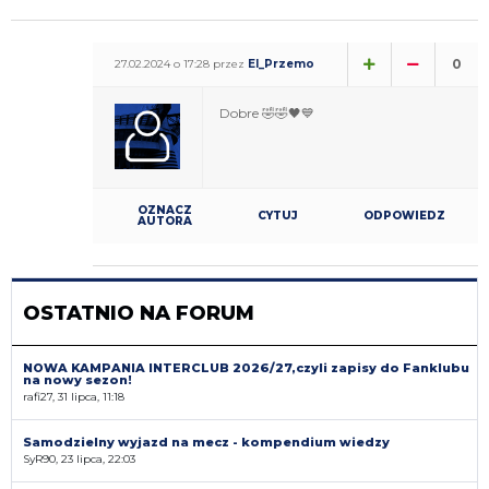
0
27.02.2024 o 17:28 przez
El_Przemo
Dobre 🤣🤣🖤💙
OZNACZ
CYTUJ
ODPOWIEDZ
AUTORA
OSTATNIO NA FORUM
NOWA KAMPANIA INTERCLUB 2026/27,czyli zapisy do Fanklubu
na nowy sezon!
rafi27, 31 lipca, 11:18
Samodzielny wyjazd na mecz - kompendium wiedzy
SyR90, 23 lipca, 22:03