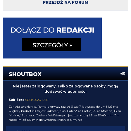
PRZEJDŹ NA FORUM
SHOUTBOX
Nie jesteś zalogowany. Tylko zalogowane osoby, mogą
dodawać wiadomości
Sub-Zero
06.08.2026 12:59
Żenada to okienko. Roma pierwszy raz od 6 czy 7 lat wraca do LM i już ma
większy budżet xD to jest kabaret jakiś. Dali 32 za Castro, 25 za Malena, 18 za
Moline, 15 za tego Greka z Wolfsburga. I jeszcze kupią LS za 30-40 mln. Oni
mogą mieć 130 mln do wydania. Milan też. My nie