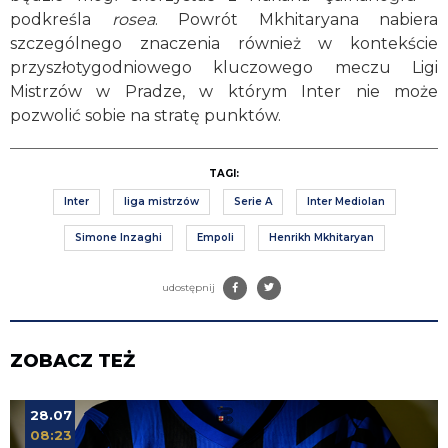
podkreśla
rosea
. Powrót Mkhitaryana nabiera
szczególnego znaczenia również w kontekście
przyszłotygodniowego kluczowego meczu Ligi
Mistrzów w Pradze, w którym Inter nie może
pozwolić sobie na stratę punktów.
TAGI:
Inter
liga mistrzów
Serie A
Inter Mediolan
Simone Inzaghi
Empoli
Henrikh Mkhitaryan
udostępnij
ZOBACZ TEŻ
28.07
08:23