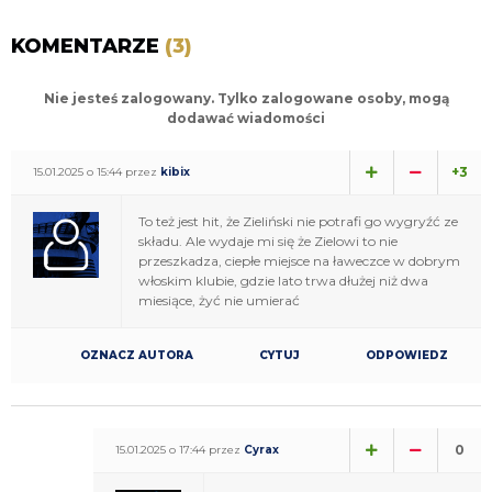
KOMENTARZE
(3)
Nie jesteś zalogowany. Tylko zalogowane osoby, mogą
dodawać wiadomości
+3
15.01.2025 o 15:44 przez
kibix
To też jest hit, że Zieliński nie potrafi go wygryźć ze
składu. Ale wydaje mi się że Zielowi to nie
przeszkadza, ciepłe miejsce na ławeczce w dobrym
włoskim klubie, gdzie lato trwa dłużej niż dwa
miesiące, żyć nie umierać
OZNACZ AUTORA
CYTUJ
ODPOWIEDZ
0
15.01.2025 o 17:44 przez
Cyrax