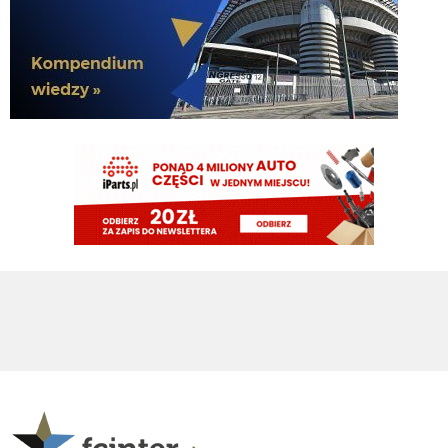
HB
06.08.2026 11:40
Witam Klinsi witam Cny jak tam Romero wypadł we wczorajszym sparingu
z Milanem?
AveCaesar
06.08.2026 11:36
Z Romero byłoby 3 i problem rozwiązany. W tym jeden odpoczywałby sobie
na ławce.
AveCaesar
06.08.2026 11:34
Gorzej, że przy pozostaniu Pavarda nie mamy centralnego na ławce. Tylko
dwóch obrońców w kadrze może tak zagrać - Stones i Akanji.
Kielben
06.08.2026 11:29
I pójdzie do Atletico
Kielben
06.08.2026 11:29
Pavard nie odejdzie, także temat Romero jest zamknięty według mnie.
Nerazzurro90
06.08.2026 11:22
ta, cale okienko szukaja kupca a i tak kazdy z nas wie ze za tych kmiotow
wjada tylko wypozyczeina