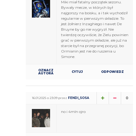
Miki miał fatalny początek sezonu.
Bywały mecze, w których był
najgorszy na boisku, a i tak wychodził
regularnie w pierwszym składzie. To
jest żołnierz Inzaghiego i nawet De
Bruyne by go nie wygryzł. Nie
twierdzę oczywiście, że Zielu powinien
grać w pierwszym składzie, ale już na
starcie był na przegranej pozycji, bo
Ormianin jest nie do ruszenia u
Simone.
OZNACZ
CYTUJ
ODPOWIEDZ
AUTORA
0
16.01.2025 o 23:09 przez
FENDI_SOSA
no i 4mln ojro