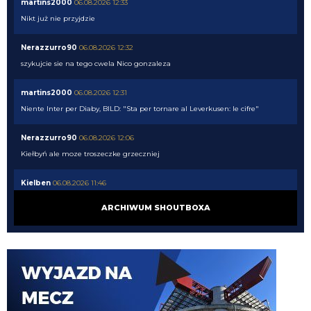
martins2000
06.08.2026 12:33
Nikt już nie przyjdzie
Nerazzurro90
06.08.2026 12:32
szykujcie sie na tego cwela Nico gonzaleza
martins2000
06.08.2026 12:31
Niente Inter per Diaby, BILD: "Sta per tornare al Leverkusen: le cifre"
Nerazzurro90
06.08.2026 12:06
Kiełbyń ale moze troszeczke grzeczniej
Kielben
06.08.2026 11:46
tzn Aslle nawet chciała Bologna, ale chciał zarabiać najwięcej w zespole xd
ARCHIWUM SHOUTBOXA
Kielben
06.08.2026 11:45
Najgorzej, że nikt nie chce tych ancymonów - Aslla i Fratt...
AveCaesar
06.08.2026 11:44
Wobec tego ja bym dokupił ze 2 środkowych pomocników. A nóż widelec się
na coś przydadzą jak Diouf. Może z któregoś bramkarza zrobimy.