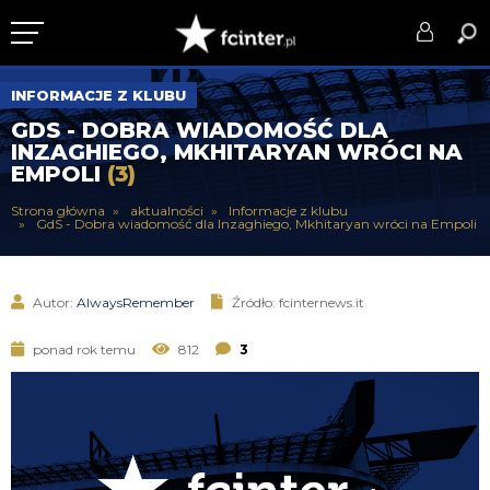
KLUB
INFORMACJE Z KLUBU
GDS - DOBRA WIADOMOŚĆ DLA
DRUŻYNA
INZAGHIEGO, MKHITARYAN WRÓCI NA
EMPOLI
(3)
SERIE A
Strona główna
aktualności
Informacje z klubu
GdS - Dobra wiadomość dla Inzaghiego, Mkhitaryan wróci na Empoli
PUCHARY
DLA TIFOSICH
Autor:
AlwaysRemember
Źródło: fcinternews.it
SERWIS
ponad rok temu
812
3