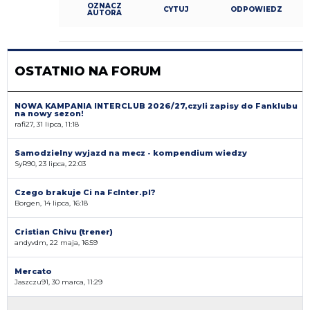
OZNACZ
CYTUJ
ODPOWIEDZ
AUTORA
OSTATNIO NA FORUM
NOWA KAMPANIA INTERCLUB 2026/27,czyli zapisy do Fanklubu
na nowy sezon!
rafi27, 31 lipca, 11:18
Samodzielny wyjazd na mecz - kompendium wiedzy
SyR90, 23 lipca, 22:03
Czego brakuje Ci na FcInter.pl?
Borgen, 14 lipca, 16:18
Cristian Chivu (trener)
andyvdm, 22 maja, 16:59
Mercato
Jaszczu91, 30 marca, 11:29