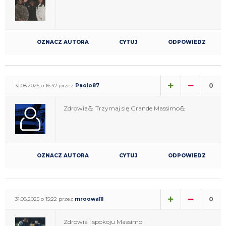
OZNACZ AUTORA
CYTUJ
ODPOWIEDZ
0
31.08.2025 o 16:47 przez
Paolo87
Zdrowia💪 Trzymaj się Grande Massimo💪
OZNACZ AUTORA
CYTUJ
ODPOWIEDZ
0
31.08.2025 o 15:22 przez
mroowa111
Zdrowia i spokoju Massimo