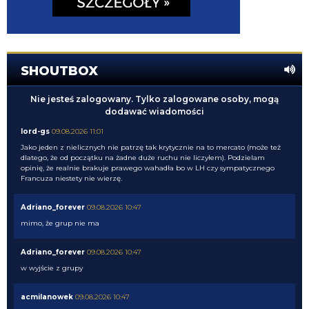
SHOUTBOX
Nie jesteś zalogowany. Tylko zalogowane osoby, mogą
dodawać wiadomości
lord-gs
09.08.2026 11:01
Jako jeden z nielicznych nie patrzę tak krytycznie na to mercato (może też
dlatego, że od początku na żadne duże ruchu nie liczyłem). Podzielam
opinię, że realnie brakuje prawego wahadła bo w LH czy sympatycznego
Francuza niestety nie wierzę.
Adriano_forever
09.08.2026 10:47
mimo, że grup nie ma
Adriano_forever
09.08.2026 10:47
w wyjście z grupy
acmilanowek
09.08.2026 10:47