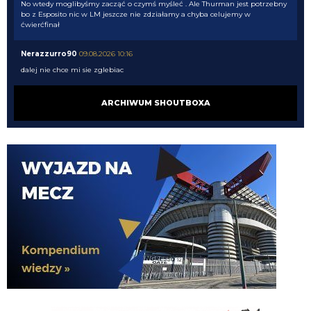
No wtedy moglibyśmy zacząć o czymś myśleć . Ale Thurman jest potrzebny
bo z Esposito nic w LM jeszcze nie zdziałamy a chyba celujemy w
ćwierćfinał
Nerazzurro90
09.08.2026 10:16
dalej nie chce mi sie zglebiac
Nerazzurro90
09.08.2026 10:16
ARCHIWUM SHOUTBOXA
Mordo, tak na szybko to Pavard, Henrique, Frattesi, Thuram won
Nerazzurro90
09.08.2026 10:16
acmilanowek 09.08.2026 10:02 a co w tej chwili oprocz wahadla nam trzeba
? po Lm nie idziemy z pustymi kieszeniami a we Wloszech wciaz bedziemy
miec najlepszy sklad.
timon
09.08.2026 10:10
Wiec uwazam, ze i tak to co mamy teraz, mimo balaganu, to i tak progres w
stosunku do trzech ostatnich lat Suning
timon
09.08.2026 10:06
Przypominam, ze Suning szukalo kogokolwiek kto da kredyt zeby nie stracic
klubu, wiec koszt obslugi dlugu wynosilby pewnie 60-70 mln rocznie