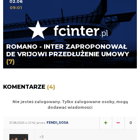
02.06
09:01
ROMANO - INTER ZAPROPONOWAŁ
DE VRIJOWI PRZEDŁUŻENIE UMOWY
(7)
KOMENTARZE
(4)
Nie jesteś zalogowany. Tylko zalogowane osoby, mogą
dodawać wiadomości
0
31.08.2025 o 21:42 przez
FENDI_SOSA
<3