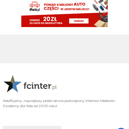
timon
09.08.2026 10:04
Zawsze to jakis plus
timon
09.08.2026 10:04
Orzeł Mercato kiepsko ale przynajmniej nie musielismy sprzedac Bastoniego
do konca czerwca zeby wyjsc na zero
acmilanowek
09.08.2026 10:02
a co w tej chwili oprocz wahadla nam trzeba ? po Lm nie idziemy z pustymi
kieszeniami a we Wloszech wciaz bedziemy miec najlepszy sklad.
Xucatlan
09.08.2026 09:48
Nasze saldo na tę chwilę to 14 mln na minusie. To o jedynie 2 mln więcej niż
Genoa, czy Venezia. Nawet Parma więcej zainwestowała w transfery.
Xucatlan
09.08.2026 09:42
Ja to przypuszczam, że gdybyśmy mieli całkiem nowy zarząd bez ludzi
Nieoficjalny, największy polski serwis poświęcony Interowi Mediolan.
takich jak Zanrtti, Ausilio czy Marotta, którzy rozumieją klub, nie tylko
Działamy dla Was od 2003 roku!
cyferki, to nawet Stankovica byśmy nie mieli.
Claudio
09.08.2026 09:34
nie no po całym sezonie oglądania LH to poprzeczka nie jest wysoko