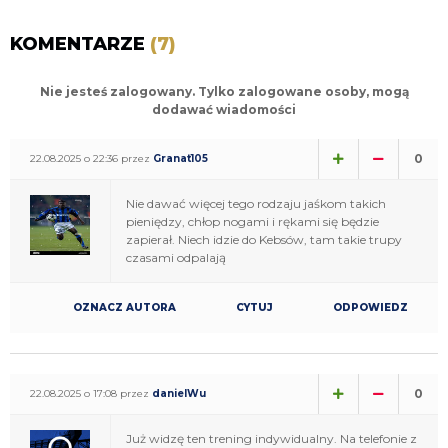
KOMENTARZE
(7)
Nie jesteś zalogowany. Tylko zalogowane osoby, mogą
dodawać wiadomości
0
22.08.2025 o 22:36 przez
Granat105
Nie dawać więcej tego rodzaju jaśkom takich
pieniędzy, chłop nogami i rękami się będzie
zapierał. Niech idzie do Kebsów, tam takie trupy
czasami odpalają
OZNACZ AUTORA
CYTUJ
ODPOWIEDZ
0
22.08.2025 o 17:08 przez
danielWu
Już widzę ten trening indywidualny. Na telefonie z