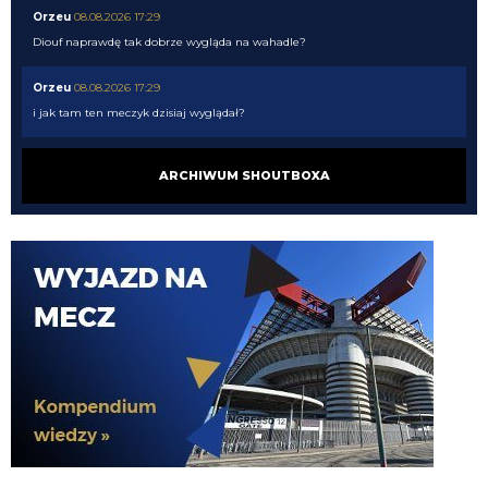
Orzeu
08.08.2026 17:29
Diouf naprawdę tak dobrze wygląda na wahadle?
Orzeu
08.08.2026 17:29
i jak tam ten meczyk dzisiaj wyglądał?
Cyrax
08.08.2026 16:38
ARCHIWUM SHOUTBOXA
Zmienili taktykę. Już nawet się nie dogadują
Chuchu
08.08.2026 16:36
Z kim się Inter dziś dogadał?
Tifosinho
08.08.2026 16:02
0 celnych strzałów robi wrażenie
Rebelde
08.08.2026 15:48
Mnie bardziej cieszy ich gra, słabo ten Milan wygląda
Tifosinho
08.08.2026 15:29
Nie cieszy przepaść pomiędzy PL a Serie A