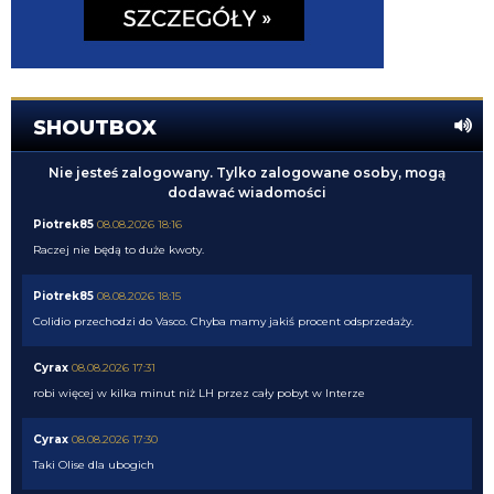
SHOUTBOX
Nie jesteś zalogowany. Tylko zalogowane osoby, mogą
dodawać wiadomości
Piotrek85
08.08.2026 18:16
Raczej nie będą to duże kwoty.
Piotrek85
08.08.2026 18:15
Colidio przechodzi do Vasco. Chyba mamy jakiś procent odsprzedaży.
Cyrax
08.08.2026 17:31
robi więcej w kilka minut niż LH przez cały pobyt w Interze
Cyrax
08.08.2026 17:30
Taki Olise dla ubogich