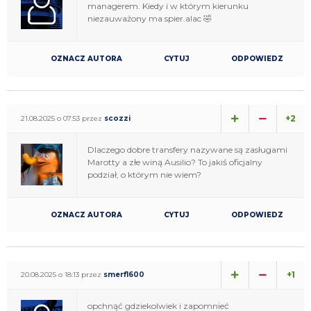
managerem. Kiedy i w którym kierunku
niezauważony ma spier.alac 🤣
OZNACZ AUTORA
CYTUJ
ODPOWIEDZ
+2
21.08.2025 o 07:53 przez
scozzi
Dlaczego dobre transfery nazywane są zasługami
Marotty a złe winą Ausilio? To jakiś oficjalny
podział, o którym nie wiem?
OZNACZ AUTORA
CYTUJ
ODPOWIEDZ
+1
20.08.2025 o 18:13 przez
smerf1600
opchnąć gdziekolwiek i zapomnieć