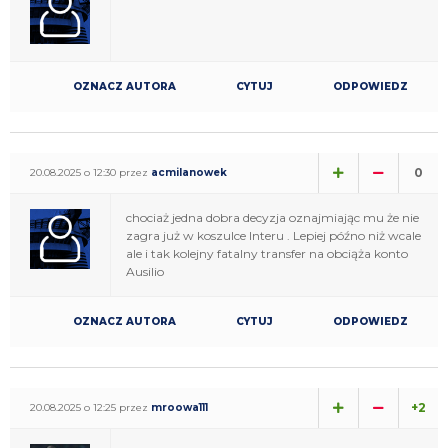
OZNACZ AUTORA
CYTUJ
ODPOWIEDZ
0
20.08.2025 o 12:30 przez
acmilanowek
chociaż jedna dobra decyzja oznajmiając mu że nie
zagra już w koszulce Interu . Lepiej późno niż wcale
ale i tak kolejny fatalny transfer na obciąża konto
Ausilio
OZNACZ AUTORA
CYTUJ
ODPOWIEDZ
+2
20.08.2025 o 12:25 przez
mroowa111