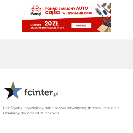
martins2000
08.08.2026 15:26
cieszy wynik Milanu...
FENDI_SOSA
08.08.2026 15:05
he
Nerazzurro90
08.08.2026 15:04
a ty nad czym pracujesz tukory aktualnie
FENDI_SOSA
08.08.2026 15:03
tyle ze musi popracowac w defensywie bardziej
FENDI_SOSA
08.08.2026 15:03
jego przeciwienistwo.
FENDI_SOSA
08.08.2026 15:03
Nieoficjalny, największy polski serwis poświęcony Interowi Mediolan.
jeszcze jak spojrzysz na lh xd
Działamy dla Was od 2003 roku!
FENDI_SOSA
08.08.2026 15:03
diouf ma fajny pęd na bramke