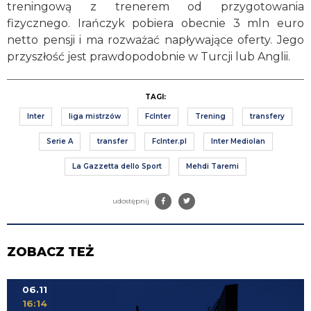
treningową z trenerem od przygotowania
fizycznego. Irańczyk pobiera obecnie 3 mln euro
netto pensji i ma rozważać napływające oferty. Jego
przyszłość jest prawdopodobnie w Turcji lub Anglii.
TAGI:
Inter
liga mistrzów
FcInter
Trening
transfery
Serie A
transfer
FcInter.pl
Inter Mediolan
La Gazzetta dello Sport
Mehdi Taremi
udostępnij
ZOBACZ TEŻ
06.11
16:14