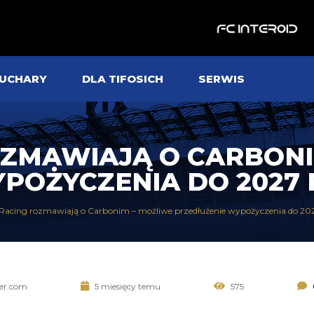
UCHARY
DLA TIFOSICH
SERWIS
ROZMAWIAJĄ O CARBON
POŻYCZENIA DO 2027
i Racing rozmawiają o Carbonim – możliwe przedłużenie wypożyczenia do 20
ter.com
5 miesięcy temu
575