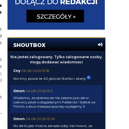
a
e
e
ł
e
SHOUTBOX
Nie jesteś zalogowany. Tylko zalogowane osoby,
e
mogą dodawać wiadomości
e
Cny
06.08.2026 13:18
,
kto inny powie że 40 jeszcze Stańko i akanji
i
timon
06.08.2026 13:11
e
Wiadomo, ze okienko sie nie zakonczylo ale w
czerwcu pisali o dogadanym Palestrze i Solecie za
70mln a dwa miesiace pozniej wydajemy 3
timon
06.08.2026 13:09
No ale to jest mocna zenada coby nie mowic, ze