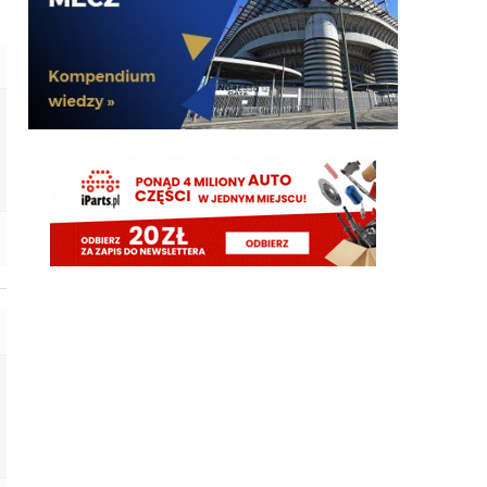
Nerazzurro90
06.08.2026 12:32
szykujcie sie na tego cwela Nico gonzaleza
martins2000
06.08.2026 12:31
Niente Inter per Diaby, BILD: "Sta per tornare al
Leverkusen: le cifre"
Nerazzurro90
06.08.2026 12:06
Kiełbyń ale moze troszeczke grzeczniej
Kielben
06.08.2026 11:46
tzn Aslle nawet chciała Bologna, ale chciał zarabiać
najwięcej w zespole xd
Kielben
06.08.2026 11:45
Najgorzej, że nikt nie chce tych ancymonów - Aslla i
Fratt...
AveCaesar
06.08.2026 11:44
Wobec tego ja bym dokupił ze 2 środkowych