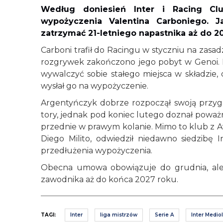
Według doniesień Inter i Racing C
wypożyczenia Valentina Carboniego. J
zatrzymać 21-letniego napastnika aż do 2
Carboni trafił do Racingu w styczniu na zasa
rozgrywek zakończono jego pobyt w Genoi. Late
wywalczyć sobie stałego miejsca w składzie,
wysłał go na wypożyczenie.
Argentyńczyk dobrze rozpoczął swoją przyg
tory, jednak pod koniec lutego doznał poważ
przednie w prawym kolanie. Mimo to klub z A
Diego Milito, odwiedził niedawno siedzibę
przedłużenia wypożyczenia.
Obecna umowa obowiązuje do grudnia, ale
zawodnika aż do końca 2027 roku.
TAGI:
Inter
liga mistrzów
Serie A
Inter Medio