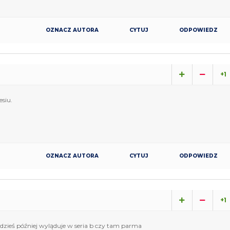
OZNACZ AUTORA
CYTUJ
ODPOWIEDZ
+1
esiu.
OZNACZ AUTORA
CYTUJ
ODPOWIEDZ
+1
Gdzieś później wyląduje w seria b czy tam parma