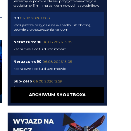
jestesmy w polowie okresu przygotowawczego a
wydalismy 3 mln na calkiem nowych zawodnikow
HB
06.08.2026 13:08
Ktoś jeszcze przyjdzie na wahadło lub obronę,
pewnie z wypożyczenia random
Nerazzurro90
06.08.2026 13:05
kadra cwela co tu d uzo mowic
Nerazzurro90
06.08.2026 13:05
kadra cwela co tu d uzo mowic
Sub-Zero
06.08.2026 12:59
Żenada to okienko. Roma pierwszy raz od 6 czy 7
lat wraca do LM i już ma większy budżet xD to jest
ARCHIWUM SHOUTBOXA
kabaret jakiś. Dali 32 za Castro, 25 za Malena, 18 za
Moline, 15 za tego Greka z Wolfsburga. I jeszcze
kupią LS za 30-40 mln. Oni mogą mieć 130 mln do
wydania. Milan też. My nie
martins2000
06.08.2026 12:33
Nikt już nie przyjdzie