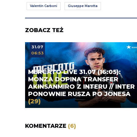
Valentín Carboni
Giuseppe Marotta
ZOBACZ TEŻ
31.07
06:53
MERCATO LIVE 31.07 (16:05):
MONZA DOPINA TRANSFER
AKINSANMIRO Z INTERU // INTER
PONOWNIE RUSZA PO JONESA
(29)
KOMENTARZE
(6)