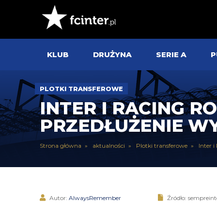
KLUB
DRUŻYNA
SERIE A
P
PLOTKI TRANSFEROWE
INTER I RACING 
PRZEDŁUŻENIE WY
Strona główna
aktualności
Plotki transferowe
Inter 
Autor:
AlwaysRemember
Źródło: semprein