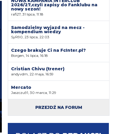
NOWA KAMPANIA INTERCLUB
2026/27,czyli zapisy do Fanklubu na
nowy sezon!
rafi27, 31 lipca, 11:18
Samodzielny wyjazd na mecz -
kompendium wiedzy
SyR90, 23 lipca, 22:03
Czego brakuje Ci na FcInter.pl?
Borgen, 14 lipca, 16:18
Cristian Chivu (trener)
andyvdm, 22 maja, 16:59
Mercato
Jaszczu91, 30 marca, 11:29
PRZEJDŹ NA FORUM