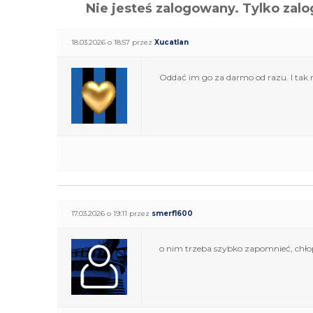
Nie jesteś zalogowany. Tylko z
18.03.2026 o 18:57 przez
Xucatlan
Oddać im go za darmo od razu. I tak 
17.03.2026 o 19:11 przez
smerf1600
o nim trzeba szybko zapomnieć, chłop 