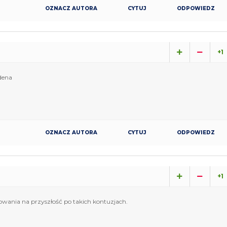
OZNACZ AUTORA
CYTUJ
ODPOWIEDZ
+1
dena
OZNACZ AUTORA
CYTUJ
ODPOWIEDZ
+1
owania na przyszłość po takich kontuzjach.