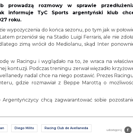
lub prowadzą rozmowy w sprawie przedłużeni
ak informuje TyC Sports argentyński klub chc
027 roku.
dzie wypożyczenia do końca sezonu, po tym jak w połowi
m przeniósł się na Stadio Luigi Ferraris, ale nie zdoła
 dlatego zimą wrócił do Mediolanu, skąd Inter ponowni
odę w Racingu i wyglądało na to, że wraca na właściw
nej kontuzji. Podczas treningu zerwał więzadło krzyżow
vellanedy nadal chce na niego postawić. Prezes Racingu
 Interu, gdzie rozmawiał z Beppe Marottą o możliwośc
 Argentyńczycy chcą zagwarantować sobie pozostani
lan
Diego Milito
Racing Club de Avellaneda
udostępnij