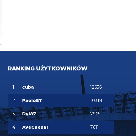
RANKING UŻYTKOWNIKÓW
1
cuba
12636
2
Paolo87
10318
3
Dyl87
7965
4
AveCaesar
7611