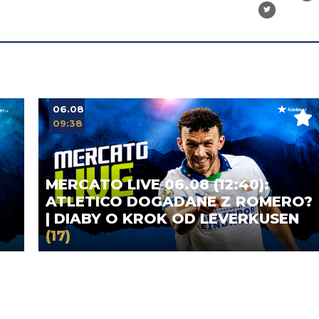
06.08
09:38
MERCATO LIVE 06.08 (12:40):
ATLETICO DOGADANE Z ROMERO?
| DIABY O KROK OD LEVERKUSEN
(17)