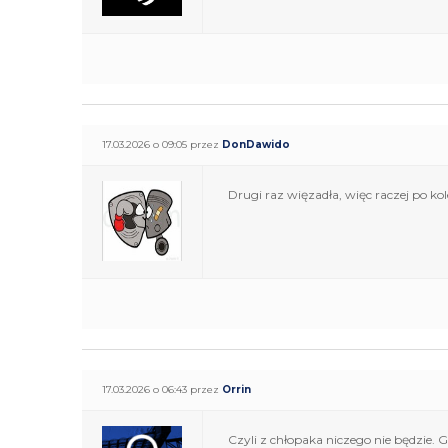
17.03.2026 o 09:05 przez
DonDawido
Drugi raz więzadła, więc raczej po kol
17.03.2026 o 06:43 przez
Orrin
Czyli z chłopaka niczego nie będzie. 