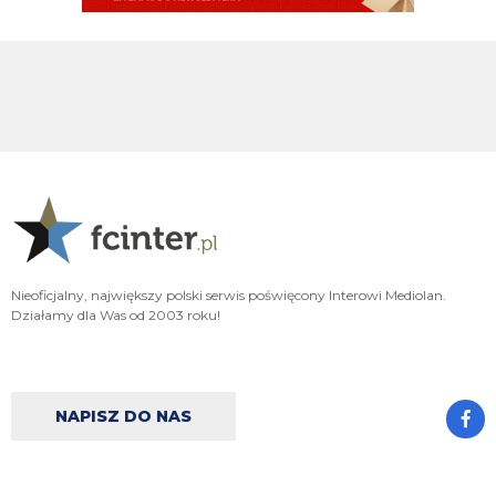
Adriano_forever
07.08.2026 18:29
don korleone polskiej kibolki
Adriano_forever
07.08.2026 18:29
typ jest odklejony
Oleeks
07.08.2026 18:28
Wiem, że on tutaj coś pisał, pewnie ma w zwyczaju też czytać i pompować
sobie ego na każdą wspominkę o nim xD Żałosny typek
Oleeks
07.08.2026 18:27
Nieoficjalny, największy polski serwis poświęcony Interowi Mediolan.
Ooo Bartman zjebus mnie zbanował za to, że nazwałem czczonego przez
Działamy dla Was od 2003 roku!
niego w poście wspominkowym faszola z Lazio - Fabrizio Piscittelego
Claudio
07.08.2026 17:11
https://www.elevensports.pl/pakiety
jakby ktoś myślał o zakupie to znowu
jest promocja
NAPISZ DO NAS
martins2000
07.08.2026 16:21
Lucumi ustalił z Juventusem 5-letni kontrakt wart 2,5 mln € rocznie.
Nottingham oferuje mu 3,5 mln, ale Kolumbijczyk preferuje Juventus.