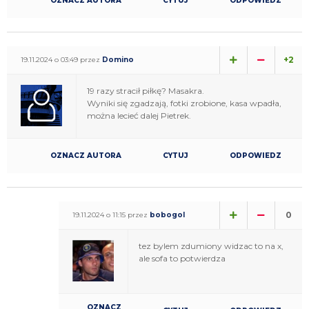
OZNACZ AUTORA
CYTUJ
ODPOWIEDZ
+2
19.11.2024 o 03:49 przez
Domino
19 razy stracił piłkę? Masakra.
Wyniki się zgadzają, fotki zrobione, kasa wpadła,
można lecieć dalej Pietrek.
OZNACZ AUTORA
CYTUJ
ODPOWIEDZ
0
19.11.2024 o 11:15 przez
bobogol
tez bylem zdumiony widzac to na x,
ale sofa to potwierdza
OZNACZ