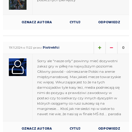
OZNACZ AUTORA
CYTUJ
ODPOWIEDZ
0
19.11.2024 o 11:22 przez
Piotrekfci
Sorry ale "nasze orły" powinny mieć dozywotni
zakaz gry w piłkę na najwyższym poziomie.
Główny powód - ośmieszanie Polski na arenie
międzynarodowej. Max jakieś mecze towarzyskie
nic więcej. Wkurzające jest to że na tych
darmozjadów tyle kasy leci, media podniecają się
nimi do pozygu a prawdziwi zawodowcy w
postaci czy to siatkarzy czy innych dyscyplin w
których osiągamy co rusz sukcesy są na
marginesie.... Ktoś jak nie siedzi np w siatce to
nawet nie wie, że nasi są w finale MŚ itd.... parodia
OZNACZ AUTORA
CYTUJ
ODPOWIEDZ