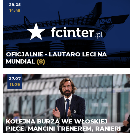
29.05
14:45
OFICJALNIE - LAUTARO LECI NA
MUNDIAL
(8)
27.07
11:08
KOLEJNA BURZA WE WŁOSKIEJ
PIŁCE. MANCINI TRENEREM, RANIERI