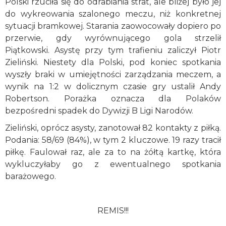
Polski rzuciła się do odrabiania strat, ale bliżej było jej
do wykreowania szalonego meczu, niż konkretnej
sytuacji bramkowej. Starania zaowocowały dopiero po
przerwie, gdy wyrównującego gola strzelił
Piątkowski. Asystę przy tym trafieniu zaliczył Piotr
Zieliński. Niestety dla Polski, pod koniec spotkania
wyszły braki w umiejętności zarządzania meczem, a
wynik na 1:2 w dolicznym czasie gry ustalił Andy
Robertson. Porażka oznacza dla Polaków
bezpośredni spadek do Dywizji B Ligi Narodów.
Zieliński, oprócz asysty, zanotował 82 kontakty z piłką.
Podania: 58/69 (84%), w tym 2 kluczowe. 19 razy tracił
piłkę. Faulował raz, ale za to na żółtą kartkę, która
wykluczyłaby go z ewentualnego spotkania
barażowego.
REMIS!!!