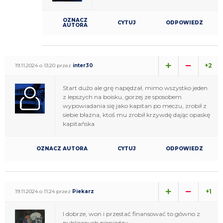
OZNACZ
CYTUJ
ODPOWIEDZ
AUTORA
+2
19.11.2024 o 13:20 przez
inter30
Start dużo ale grę napędzał, mimo wszystko jeden
z lepszych na boisku, gorzej ze sposobem
wypowiadania się jako kapitan po meczu, zrobił z
siebie błazna, ktoś mu zrobił krzywdę dając opaskę
kapitańska
OZNACZ AUTORA
CYTUJ
ODPOWIEDZ
+1
19.11.2024 o 11:24 przez
Piekarz
I dobrze, won i przestać finansować to gówno z
publicznych pieniędzy