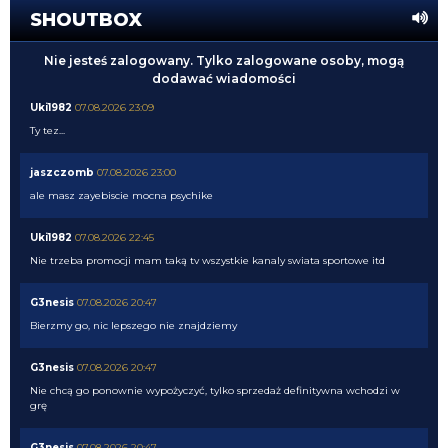
SHOUTBOX
Nie jesteś zalogowany. Tylko zalogowane osoby, mogą
dodawać wiadomości
Uki1982
07.08.2026 23:09
Ty tez...
jaszczomb
07.08.2026 23:00
ale masz zayebiscie mocna psychike
Uki1982
07.08.2026 22:45
Nie trzeba promocji mam taką tv wszystkie kanaly swiata sportowe itd
G3nesis
07.08.2026 20:47
Bierzmy go, nic lepszego nie znajdziemy
G3nesis
07.08.2026 20:47
Nie chcą go ponownie wypożyczyć, tylko sprzedaż definitywna wchodzi w
grę
G3nesis
07.08.2026 20:47