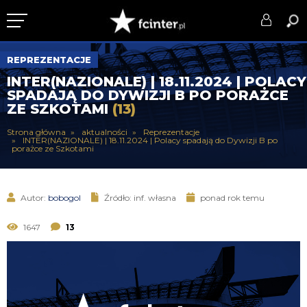
KLUB
REPREZENTACJE
INTER(NAZIONALE) | 18.11.2024 | POLACY
DRUŻYNA
SPADAJĄ DO DYWIZJI B PO PORAŻCE
ZE SZKOTAMI
(13)
SERIE A
Strona główna
aktualności
Reprezentacje
INTER(NAZIONALE) | 18.11.2024 | Polacy spadają do Dywizji B po
PUCHARY
porażce ze Szkotami
DLA TIFOSICH
Autor:
bobogol
Źródło: inf. własna
ponad rok temu
SERWIS
1647
13