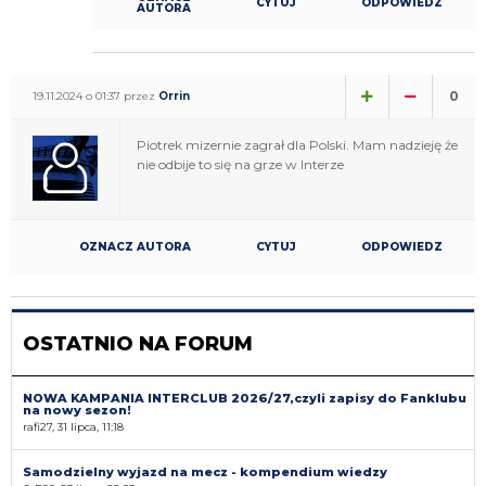
CYTUJ
ODPOWIEDZ
AUTORA
0
19.11.2024 o 01:37 przez
Orrin
Piotrek mizernie zagrał dla Polski. Mam nadzieję że
nie odbije to się na grze w Interze
OZNACZ AUTORA
CYTUJ
ODPOWIEDZ
OSTATNIO NA FORUM
NOWA KAMPANIA INTERCLUB 2026/27,czyli zapisy do Fanklubu
na nowy sezon!
rafi27, 31 lipca, 11:18
Samodzielny wyjazd na mecz - kompendium wiedzy