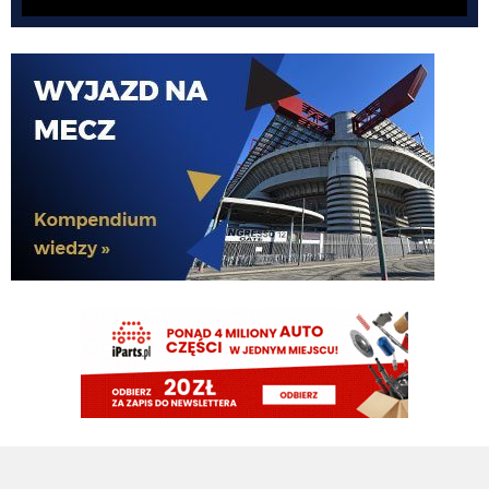
El_Imprezatore
07.08.2026 00:09
tak na pewno Chivu tak uznał XD
Claudio
06.08.2026 23:58
pismaki zawsze maja info z opoznieniem. Moze juz dawno dali sobie spokoj
z Romero. To wiedza tylko wewnatrz Interu
Claudio
06.08.2026 23:57
Żebyscie sie jeszcze nie zdziwili jak CHivu po treningach uznal ze Pavard
ma motywacje i odpowiednie umiejetnosci i sam chce by zostal, a kasa ma
isc na inne pozycje
Jaworeq
06.08.2026 23:33
Pavard mvp w padla będzie w tym sezonie
HB
06.08.2026 23:14
Misterem X był Benjamin Pavard. Witamy w Interze!
FENDI_SOSA
06.08.2026 22:16
Af*