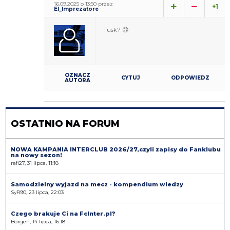
16.09.2025 o 13:50 przez
+1
El_Imprezatore
Tusk? 😉
OZNACZ
CYTUJ
ODPOWIEDZ
AUTORA
OSTATNIO NA FORUM
NOWA KAMPANIA INTERCLUB 2026/27,czyli zapisy do Fanklubu
na nowy sezon!
rafi27, 31 lipca, 11:18
Samodzielny wyjazd na mecz - kompendium wiedzy
SyR90, 23 lipca, 22:03
Czego brakuje Ci na FcInter.pl?
Borgen, 14 lipca, 16:18