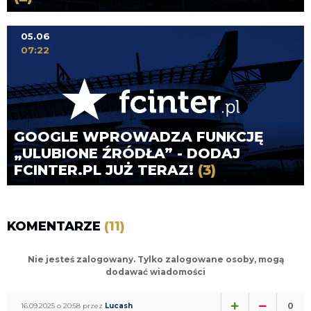
05.06
07:22
GOOGLE WPROWADZA FUNKCJĘ
„ULUBIONE ŹRÓDŁA” - DODAJ
FCINTER.PL JUŻ TERAZ!
(3)
KOMENTARZE
(11)
Nie jesteś zalogowany. Tylko zalogowane osoby, mogą
dodawać wiadomości
0
16.09.2025 o 20:58 przez
Lucash