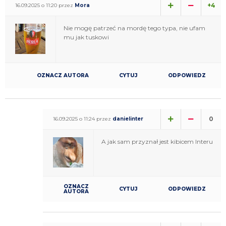
+4
16.09.2025 o 11:20 przez
Mora
Nie mogę patrzeć na mordę tego typa, nie ufam
mu jak tuskowi
OZNACZ AUTORA
CYTUJ
ODPOWIEDZ
0
16.09.2025 o 11:24 przez
danielinter
A jak sam przyznał jest kibicem Interu
OZNACZ
CYTUJ
ODPOWIEDZ
AUTORA