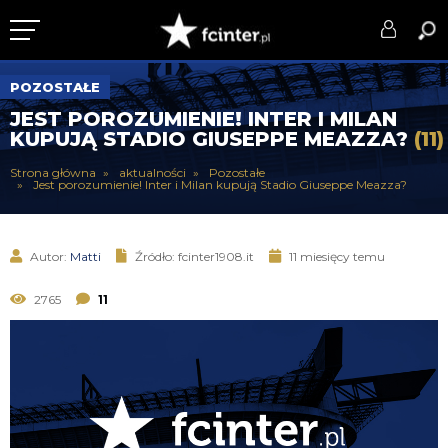
KLUB
POZOSTAŁE
JEST POROZUMIENIE! INTER I MILAN
DRUŻYNA
KUPUJĄ STADIO GIUSEPPE MEAZZA?
(11)
SERIE A
Strona główna
aktualności
Pozostałe
Jest porozumienie! Inter i Milan kupują Stadio Giuseppe Meazza?
PUCHARY
DLA TIFOSICH
Autor:
Matti
Źródło: fcinter1908.it
11 miesięcy temu
SERWIS
2765
11