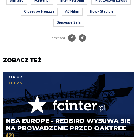
San Siro
FcInter.pl
Inter Mediolan
Mistrzostwa Europy
Giuseppe Meazza
AC Milan
Nowy Stadion
Giuseppe Sala
udostępnij
ZOBACZ TEŻ
04.07
08:23
NBA EUROPE - REDBIRD WYSUWA SIĘ
NA PROWADZENIE PRZED OAKTREE
(2)