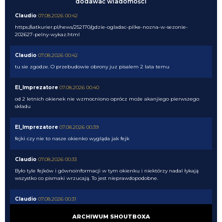
dodawać wiadomości
Claudio
07.08.2026 00:42
https://satkurier.pl/news/252170/gdzie-ogladac-pilke-nozna-w-sezonie-
202627-pelny-wykaz.html
Claudio
07.08.2026 00:42
tu sie zgodze. O przebudowie obrony juz pisalem 2 lata temu
El_Imprezatore
07.08.2026 00:40
od 2 letnich okienek nie wzmocniono oprócz może akanjiego pierwszego
składu
El_Imprezatore
07.08.2026 00:39
fejki czy nie to nasze okienko wygląda jak fejk
Claudio
07.08.2026 00:33
Było tyle fejków i gównoinformacji w tym okienku i niektórzy nadal łykają
wszystko co pismaki wrzucają. To jest nieprawdopodobne.
Claudio
07.08.2026 00:31
no tak napewno my wiemy co Chivu myśli....
ARCHIWUM SHOUTBOXA