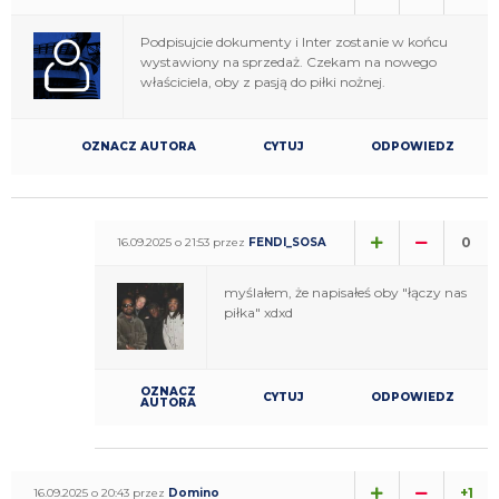
Podpisujcie dokumenty i Inter zostanie w końcu
wystawiony na sprzedaż. Czekam na nowego
właściciela, oby z pasją do piłki nożnej.
OZNACZ AUTORA
CYTUJ
ODPOWIEDZ
0
16.09.2025 o 21:53 przez
FENDI_SOSA
myślałem, że napisałeś oby "łączy nas
piłka" xdxd
OZNACZ
CYTUJ
ODPOWIEDZ
AUTORA
+1
16.09.2025 o 20:43 przez
Domino