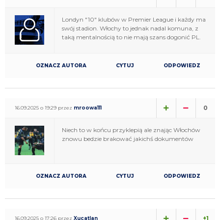
Londyn "10" klubów w Premier League i każdy ma
swój stadion. Włochy to jednak nadal komuna, z
taką mentalnością to nie mają szans dogonić PL.
OZNACZ AUTORA
CYTUJ
ODPOWIEDZ
0
16.09.2025 o 19:29 przez
mroowa111
Niech to w końcu przyklepią ale znając Włochów
znowu bedzie brakować jakichś dokumentów
OZNACZ AUTORA
CYTUJ
ODPOWIEDZ
+1
16.09.2025 o 17:26 przez
Xucatlan