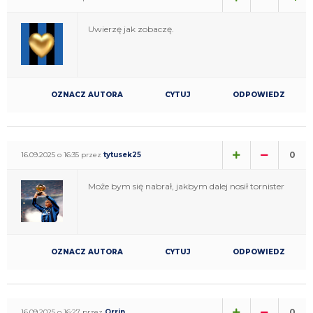
Uwierzę jak zobaczę.
OZNACZ AUTORA
CYTUJ
ODPOWIEDZ
0
16.09.2025 o 16:35 przez
tytusek25
Może bym się nabrał, jakbym dalej nosił tornister
OZNACZ AUTORA
CYTUJ
ODPOWIEDZ
0
16.09.2025 o 16:27 przez
Orrin