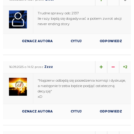
Trudne sprawy odc 2137
Ile razy będą się dogadywać a potem zwrot akcji
never ending story
OZNACZ AUTORA
CYTUJ
ODPOWIEDZ
+2
16.09.2025 o 14:12 przez
Zzzz
"Najpierw odbędą się posiedzenia komisji i dyskusje,
a następnie trzeba będzie podjąć ostateczną
decyzję"
xD
OZNACZ AUTORA
CYTUJ
ODPOWIEDZ