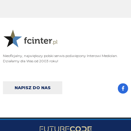
FENDI_SOSA
06.08.2026 22:16
Ad
FENDI_SOSA
06.08.2026 22:15
A np jakby mieć wybierać jak cos czy hasto czy romero to wole Włocha ad
FENDI_SOSA
06.08.2026 22:15
Ważniejsze mamy pozycje do obstawienia
Nieoficjalny, największy polski serwis poświęcony Interowi Mediolan.
FENDI_SOSA
06.08.2026 22:15
Działamy dla Was od 2003 roku!
Ten romero niby ok ale nie ma na niego ciśnienia i tak
Nerazzurro90
06.08.2026 21:59
Jones to juz dawno ma w dupie azalio tego całego od stycznia go ściąga i
NAPISZ DO NAS
nie może
chonciak
06.08.2026 21:55
Odejdzie Pavard to przyjdzie romero. Odejdzie asslani i frattesi to może
przyjdzie curtis jones
chonciak
06.08.2026 21:54