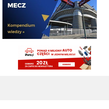
Cyrax
08.08.2026 16:38
Zmienili taktykę. Już nawet się nie dogadują
Chuchu
08.08.2026 16:36
Z kim się Inter dziś dogadał?
Tifosinho
08.08.2026 16:02
0 celnych strzałów robi wrażenie
Rebelde
08.08.2026 15:48
Mnie bardziej cieszy ich gra, słabo ten Milan wygląda
Tifosinho
08.08.2026 15:29
Nie cieszy przepaść pomiędzy PL a Serie A
martins2000
08.08.2026 15:26
cieszy wynik Milanu...
FENDI_SOSA
08.08.2026 15:05
he