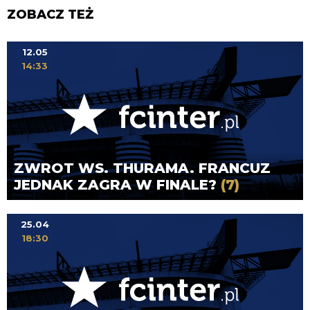
ZOBACZ TEŻ
12.05
14:33
ZWROT WS. THURAMA. FRANCUZ
JEDNAK ZAGRA W FINALE?
(7)
25.04
18:30