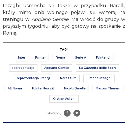
Inzaghi uśmiecha się także w przypadku Barelli,
który mimo dnia wolnego pojawił się wczoraj na
treningu w
Appiano Gentile
. Ma wrócić do grupy w
przyszłym tygodniu, aby być gotowy na spotkanie z
Romą.
TAGI:
Inter
FcInter
Roma
Serie A
FcInter.pl
reprezentacje
Appiano Gentile
La Gazzetta dello Sport
reprezentacja Francji
Nerazzurri
Simone Inzaghi
AS Roma
FcInterNews.it
Nicolo Barella
Marcus Thuram
Kristjan Asllani
udostępnij