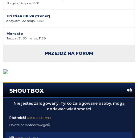
Borgen, 14 lipca, 16:18
Cristian Chivu (trener)
andyvdm, 22 maja, 16:59
Mercato
Jaszczu91, 30 marca, 11:29
PRZEJDŹ NA FORUM
SHOUTBOX
Nie jesteś zalogowany. Tylko zalogowane osoby, mogą
dodawać wiadomości
Piotrek85
08.08.2026 19:18
Dołożę do wahadłowego😃
HB
08.08.2026 18:56