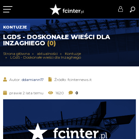
KLUB
KONTUZJE
LGDS - DOSKONAŁE WIEŚCI DLA
DRUŻYNA
INZAGHIEGO
(0)
SERIE A
Strona główna
aktualności
Kontuzje
LGdS - Doskonałe wieści dla Inzaghiego
PUCHARY
DLA TIFOSICH
Autor:
ddamiann17
Źródło: fcinternews.it
SERWIS
prawie 2 lata temu
1620
0