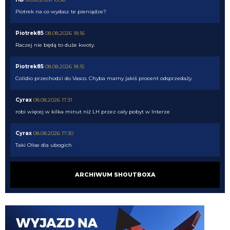
Piotrek na co wydasz te pieniądze?
Piotrek85
08.08.2026 18:16
Raczej nie będą to duże kwoty.
Piotrek85
08.08.2026 18:15
Colidio przechodzi do Vasco. Chyba mamy jakiś procent odsprzedaży.
Cyrax
08.08.2026 17:31
robi więcej w kilka minut niż LH przez cały pobyt w Interze
Cyrax
08.08.2026 17:30
Taki Olise dla ubogich
Orzeu
08.08.2026 17:29
ARCHIWUM SHOUTBOXA
Diouf naprawdę tak dobrze wygląda na wahadle?
Orzeu
08.08.2026 17:29
i jak tam ten meczyk dzisiaj wyglądał?