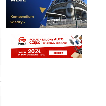
El_Imprezatore
07.08.2026 00:39
fejki czy nie to nasze okienko wygląda jak fejk
Claudio
07.08.2026 00:33
Było tyle fejków i gównoinformacji w tym okienku i
niektórzy nadal łykają wszystko co pismaki
wrzucają. To jest nieprawdopodobne.
Claudio
07.08.2026 00:31
no tak napewno my wiemy co Chivu myśli....
El_Imprezatore
07.08.2026 00:09
tak na pewno Chivu tak uznał XD
Claudio
06.08.2026 23:58
pismaki zawsze maja info z opoznieniem. Moze juz
dawno dali sobie spokoj z Romero. To wiedza tylko
wewnatrz Interu
Claudio
06.08.2026 23:57
Żebyscie sie jeszcze nie zdziwili jak CHivu po
treningach uznal ze Pavard ma motywacje i