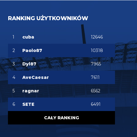
RANKING UŻYTKOWNIKÓW
1
cuba
12646
2
Paolo87
10318
3
Dyl87
7965
4
AveCaesar
7611
5
ragnar
6562
6
SETE
6491
CAŁY RANKING