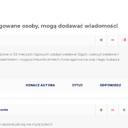
alogowane osoby, mogą dodawać wiadomości
-3
nie w 32 meczach ligowych zdobył zaledwie 12goli i zaliczył zaledwie 1
stnikiem i wygrys Maurito śmiech mnie ogarnia na was i tego Judasza
OZNACZ AUTORA
CYTUJ
ODPOWIEDZ
0
pente
 sezonie jak się nie mylę tylko 9