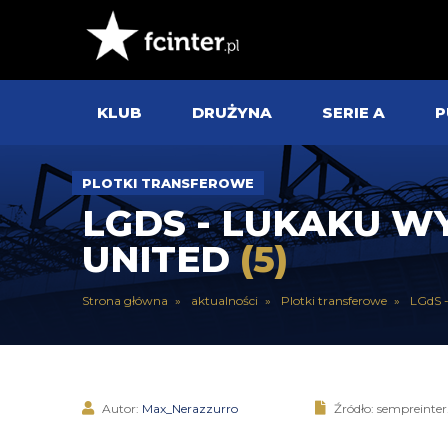
KLUB
DRUŻYNA
SERIE A
P
PLOTKI TRANSFEROWE
LGDS - LUKAKU W
UNITED
(5)
Strona główna
aktualności
Plotki transferowe
LGdS -
Autor:
Max_Nerazzurro
Źródło: sempreinte