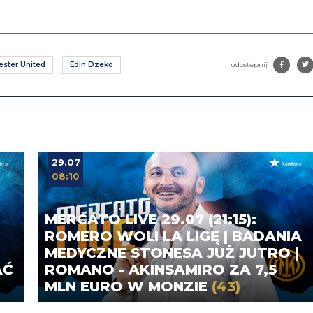
ster United
Edin Dzeko
udostępnij
29.07
08:10
MERCATO LIVE 29.07 (21:15):
ROMERO WOLI LA LIGĘ | BADANIA
MEDYCZNE STONESA JUŻ JUTRO |
AĆ
ROMANO - AKINSAMIRO ZA 7,5
MLN EURO W MONZIE
(43)