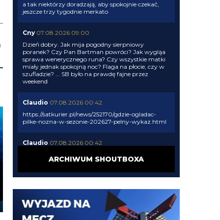
a tak niektórzy doradzają, aby spokojnie czekać,
jeszcze trzy tygodnie merkato
Cny
07.08.2026 09:00
Dzień dobry. Jak mija pogodny sierpniowy
poranek? Czy Pan Bartman powróci? Jak wygląa
sprawa wenerycznego runa? Czy wszystkie matki
miały jednak spokojną noc? Flaga na płocie, czy w
szufladzie? ... SB było na prawdę fajne przez
weekend
Claudio
07.08.2026 00:42
https://satkurier.pl/news/252170/gdzie-ogladac-
pilke-nozna-w-sezonie-202627-pelny-wykaz.html
Claudio
07.08.2026 00:42
tu sie zgodze. O przebudowie obrony juz pisalem 2
ARCHIWUM SHOUTBOXA
lata temu
El_Imprezatore
07.08.2026 00:40
od 2 letnich okienek nie wzmocniono oprócz może
akanjiego pierwszego składu