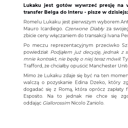
Lukaku jest gotów wywrzeć presję na w
transfer Belga do Interu - pisze w dzisi
Romelu Lukaku jest pierwszym wyborem Anto
Mauro Icardiego.
Czerwone Diabły
za swoje
zbicie ceny włączaniem do transakcji Ivana Peri
Po meczu reprezentacyjnym przeciwko Szk
powiedział:
Podjąłem już decyzję, jednak z
mnie kontrakt, nie będę o niej teraz mówił.
Ty
Trafford, że chciałby opuścić Manchester Uni
Mimo że Lukaku zdaje się być na ten mome
walczą o pozyskanie Edina Dzeko, który zg
dogadać się z Romą, która oprócz zapłaty f
Esposito. Na to jednak nie chce się zgod
oddając
Giallorossim
Nicolo Zaniolo.