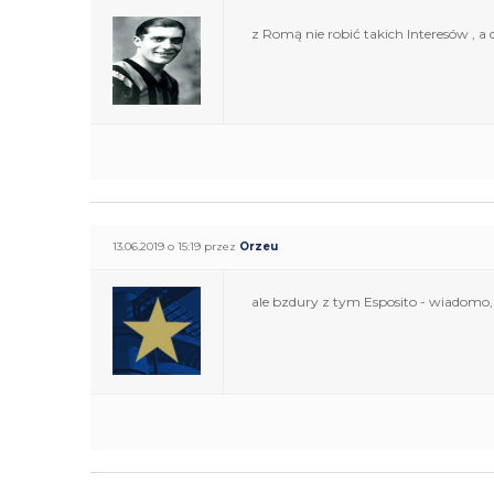
z Romą nie robić takich Interesów , 
13.06.2019 o 15:19 przez
Orzeu
ale bzdury z tym Esposito - wiadomo