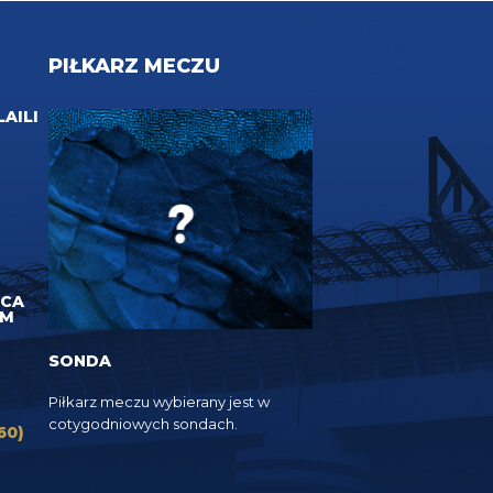
PIŁKARZ MECZU
LAILI
UCA
EM
SONDA
Piłkarz meczu wybierany jest w
cotygodniowych sondach.
60)