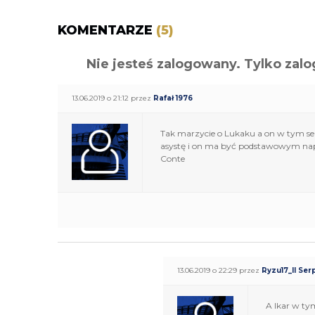
KOMENTARZE
(5)
Nie jesteś zalogowany. Tylko z
13.06.2019 o 21:12 przez
Rafał 1976
Tak marzycie o Lukaku a on w tym sezo
asystę i on ma być podstawowym napa
Conte
13.06.2019 o 22:29 przez
Ryzu17_Il Ser
A Ikar w tym