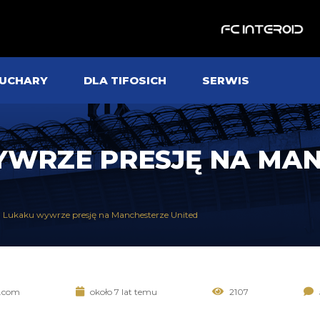
UCHARY
DLA TIFOSICH
SERWIS
YWRZE PRESJĘ NA MA
 Lukaku wywrze presję na Manchesterze United
r.com
około 7 lat temu
2107