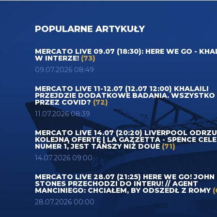
POPULARNE ARTYKUŁY
MERCATO LIVE 09.07 (18:30): HERE WE GO - KHA
W INTERZE!
(73)
09.07.2026 08:49
MERCATO LIVE 11-12.07 (12.07 12:00) KHALAILI
PRZEJDZIE DODATKOWE BADANIA. WSZYSTKO
PRZEZ COVID?
(72)
11.07.2026 08:39
MERCATO LIVE 14.07 (20:20) LIVERPOOL ODRZ
KOLEJNĄ OFERTĘ | LA GAZZETTA - SPENCE CEL
NUMER 1, JEST TAŃSZY NIŻ DOUE
(71)
14.07.2026 09:00
MERCATO LIVE 28.07 (21:25) HERE WE GO! JOHN
STONES PRZECHODZI DO INTERU! // AGENT
MANCINIEGO: CHCIAŁEM, BY ODSZEDŁ Z ROMY
(
28.07.2026 00:00