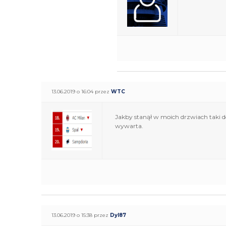
13.06.2019 o 16:04 przez
WTC
Jakby stanął w moich drzwiach taki 
wywarta.
13.06.2019 o 15:38 przez
Dyl87