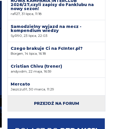
NOWA KAMPANIA INTERCLUB
2026/27,czyli zapisy do Fanklubu na
nowy sezon!
rafi27, 31 lipca, 11:18
Samodzielny wyjazd na mecz -
kompendium wiedzy
SyR90, 23 lipca, 22:03
Czego brakuje Ci na FcInter.pl?
Borgen, 14 lipca, 16:18
Cristian Chivu (trener)
andyvdm, 22 maja, 16:59
Mercato
Jaszczu91, 30 marca, 11:29
PRZEJDŹ NA FORUM