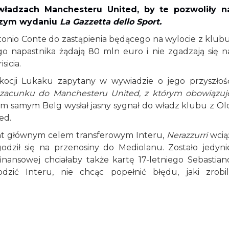
ładzach Manchesteru United, by te pozwoliły n
ejszym wydaniu
La Gazzetta dello Sport.
nio Conte do zastąpienia będącego na wylocie z klubu
go napastnika żądają 80 mln euro i nie zgadzają się n
sicia.
ocji Lukaku zapytany w wywiadzie o jego przyszłoś
 szacunku do Manchesteru United, z którym obowiązuj
m samym Belg wysłał jasny sygnał do władz klubu z Ol
ted.
nt głównym celem transferowym Interu,
Nerazzurri
wcią
odził się na przenosiny do Mediolanu. Zostało jedyni
inansowej chciałaby także kartę 17-letniego Sebastian
zić Interu, nie chcąc popełnić błędu, jaki zrobili