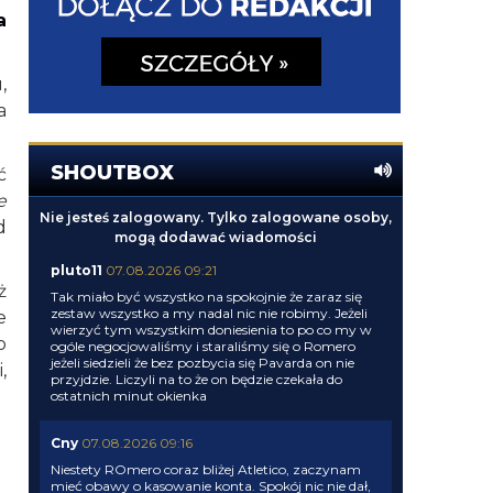
a
,
a
SHOUTBOX
ć
e
Nie jesteś zalogowany. Tylko zalogowane osoby,
d
mogą dodawać wiadomości
pluto11
07.08.2026 09:21
ż
Tak miało być wszystko na spokojnie że zaraz się
zestaw wszystko a my nadal nic nie robimy. Jeżeli
e
wierzyć tym wszystkim doniesienia to po co my w
o
ogóle negocjowaliśmy i staraliśmy się o Romero
jeżeli siedzieli że bez pozbycia się Pavarda on nie
,
przyjdzie. Liczyli na to że on będzie czekała do
ostatnich minut okienka
Cny
07.08.2026 09:16
Niestety ROmero coraz bliżej Atletico, zaczynam
mieć obawy o kasowanie konta. Spokój nic nie dał,