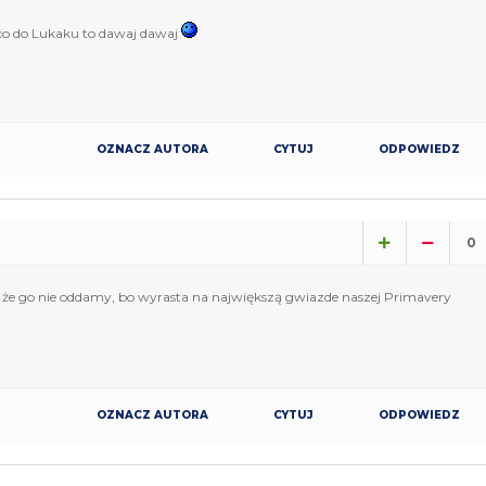
a co do Lukaku to dawaj dawaj
OZNACZ AUTORA
CYTUJ
ODPOWIEDZ
0
, że go nie oddamy, bo wyrasta na największą gwiazde naszej Primavery
OZNACZ AUTORA
CYTUJ
ODPOWIEDZ