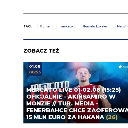
TAGI:
Roma
mercato
Romelu Lukaku
Manche
ZOBACZ TEŻ
01.08
08:53
MERCATO LIVE 01-02.08 (15:25)
OFICJALNIE - AKINSAMIRO W
MONZIE // TUR. MEDIA -
FENERBAHCE CHCE ZAOFEROW
15 MLN EURO ZA HAKANA
(26)