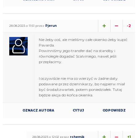
-2
28.08.2023 o 11:51 przez
Pjerun
Nie żeby coś, ale mieliśmy całe okienko żeby kupić
Pavarda.
Powinniśmy jego transfer dać na standby i
równolegle dogadać Scalviniego, nawet jeśli
przepłacimy.
I oczywiście nie ma co wierzyć w żadne daty
podawane przez dziennikarzy, bo najpierw miał
być środa/czwartek, potem poniedziałek. Tutaj
będzie akcja do końca okienka.
OZNACZ AUTORA
CYTUJ
ODPOWIEDZ
+1
28.08.2023 o 12:02 przez
rchemik