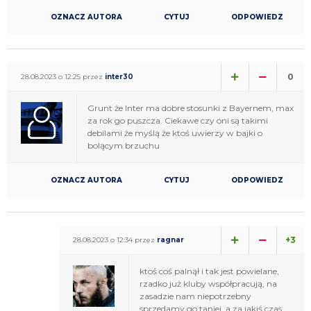
OZNACZ AUTORA
CYTUJ
ODPOWIEDZ
0
28.08.2023 o 12:25 przez
inter30
Grunt że Inter ma dobre stosunki z Bayernem, max
za rok go puszcza. Ciekawe czy oni są takimi
debilami że myślą że ktoś uwierzy w bajki o
bolącym brzuchu
OZNACZ AUTORA
CYTUJ
ODPOWIEDZ
+3
28.08.2023 o 12:34 przez
ragnar
ktoś coś palnął i tak jest powielane,
rzadko już kluby współpracują, na
zasadzie nam niepotrzebny
sprzedamy go taniej, a za jakiś czas