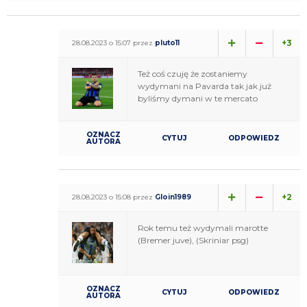
+3
28.08.2023 o 15:07 przez
pluto11
Też coś czuję że zostaniemy
wydymani na Pavarda tak jak już
byliśmy dymani w te mercato
OZNACZ
CYTUJ
ODPOWIEDZ
AUTORA
+2
28.08.2023 o 15:08 przez
Gloin1989
Rok temu też wydymali marotte
(Bremer juve), (Skriniar psg)
OZNACZ
CYTUJ
ODPOWIEDZ
AUTORA