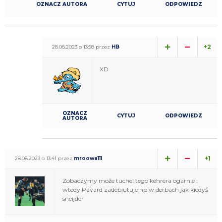
OZNACZ AUTORA
CYTUJ
ODPOWIEDZ
+2
28.08.2023 o 13:58 przez
HB
XD
OZNACZ
CYTUJ
ODPOWIEDZ
AUTORA
+1
28.08.2023 o 13:41 przez
mroowa111
Zobaczymy może tuchel tego kehrera ogarnie i
wtedy Pavard zadebiutuje np w derbach jak kiedyś
sneijder