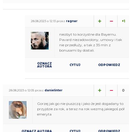
+1
28.08.2023 o 12:13 przez
ragnar
niezbyt to korzystne dla Bayernu.
Pavard niezadowolony, umowy i tak
nie przedłuży, a tak z 35 mln z
bonusami by dostali.
OZNACZ
CYTUJ
ODPOWIEDZ
AUTORA
0
28.08.2023 o 12:05 przez
danielinter
Gorzej jak go nie puszczą i jako że jest dogadany to
przyjdzie za rok, a teraz na rok wezmą jakiegoś pół
emeryta
OZNACZ AUTORA
CYTUJ
ODPOWIEDZ