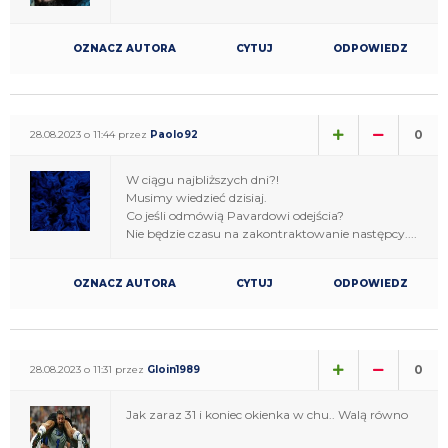
OZNACZ AUTORA
CYTUJ
ODPOWIEDZ
0
28.08.2023 o 11:44 przez
Paolo92
W ciągu najbliższych dni?!
Musimy wiedzieć dzisiaj.
Co jeśli odmówią Pavardowi odejścia?
Nie będzie czasu na zakontraktowanie następcy....
OZNACZ AUTORA
CYTUJ
ODPOWIEDZ
0
28.08.2023 o 11:31 przez
Gloin1989
Jak zaraz 31 i koniec okienka w chu.. Walą równo