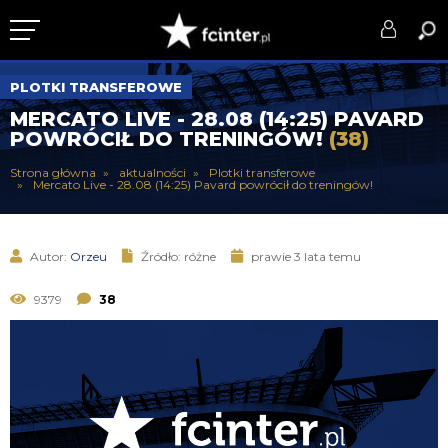
KLUB
PLOTKI TRANSFEROWE
MERCATO LIVE - 28.08 (14:25) PAVARD
DRUŻYNA
POWRÓCIŁ DO TRENINGÓW!
(38)
SERIE A
Strona główna
aktualności
Plotki transferowe
Mercato Live - 28.08 (14:25) Pavard powrócił do treningów!
PUCHARY
DLA TIFOSICH
Autor:
Orzeu
Źródło: różne
prawie 3 lata temu
SERWIS
9379
38