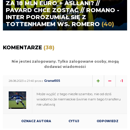
ZA 18 MLN EURO + ASLLANI? //
PAVARD CHCE ZOSTAĆ // ROMANO -
INTER POROZUMIAŁ SIĘ Z
TOTTENHAMEM WS. ROMERO
(40)
KOMENTARZE
(38)
Nie jesteś zalogowany. Tylko zalogowane osoby, mogą
dodawać wiadomości
-1
28.08.2023 o 21:40 przez
Granat105
Może wyjść z tego niezłe szambo, nie od dziś
wiadomo że niemieckie świnie nam tego transferu
nie ułatwią
OZNACZ AUTORA
CYTUJ
ODPOWIEDZ