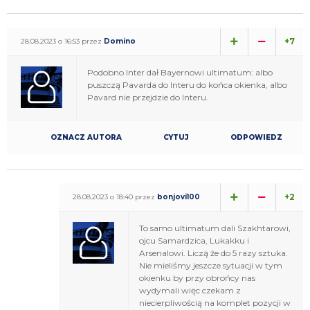
+7
28.08.2023 o 16:53 przez
Domino
Podobno Inter dał Bayernowi ultimatum: albo
puszczą Pavarda do Interu do końca okienka, albo
Pavard nie przejdzie do Interu.
OZNACZ AUTORA
CYTUJ
ODPOWIEDZ
+2
28.08.2023 o 18:40 przez
bonjovi100
To samo ultimatum dali Szakhtarowi,
ojcu Samardzica, Lukakku i
Arsenalowi. Liczą że do 5 razy sztuka.
Nie mieliśmy jeszcze sytuacji w tym
okienku by przy obrońcy nas
wydymali więc czekam z
niecierpliwością na komplet pozycji w