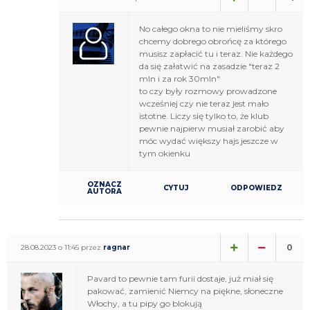
No całego okna to nie mieliśmy skro
chcemy dobrego obrońcę za którego
musisz zapłacić tu i teraz. Nie każdego
da się załatwić na zasadzie "teraz 2
mln i za rok 30mln"
to czy były rozmowy prowadzone
wcześniej czy nie teraz jest mało
istotne. Liczy się tylko to, że klub
pewnie najpierw musiał zarobić aby
móc wydać większy hajs jeszcze w
tym okienku
OZNACZ
CYTUJ
ODPOWIEDZ
AUTORA
0
28.08.2023 o 11:45 przez
ragnar
Pavard to pewnie tam furii dostaje, już miał się
pakować, zamienić Niemcy na piękne, słoneczne
Włochy, a tu pipy go blokują