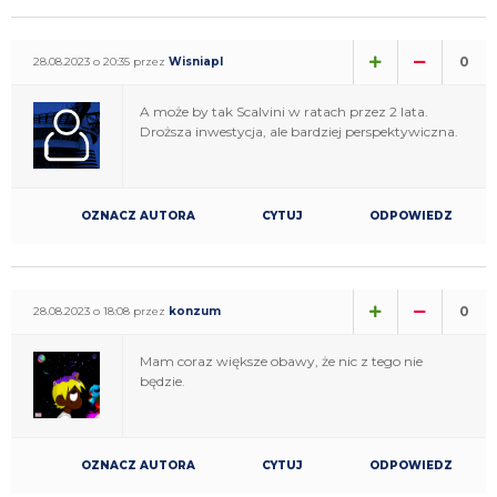
0
28.08.2023 o 20:35 przez
Wisniapl
A może by tak Scalvini w ratach przez 2 lata.
Droższa inwestycja, ale bardziej perspektywiczna.
OZNACZ AUTORA
CYTUJ
ODPOWIEDZ
0
28.08.2023 o 18:08 przez
konzum
Mam coraz większe obawy, że nic z tego nie
będzie.
OZNACZ AUTORA
CYTUJ
ODPOWIEDZ