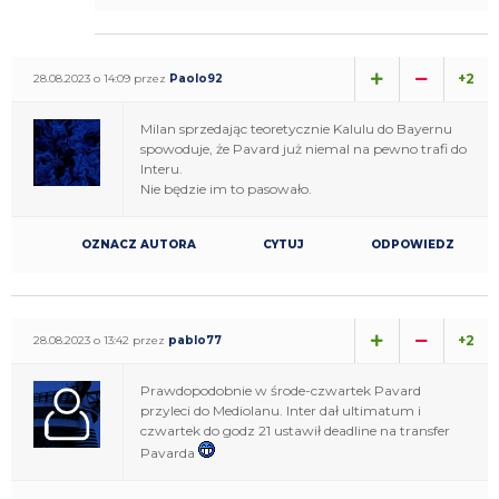
+2
28.08.2023 o 14:09 przez
Paolo92
Milan sprzedając teoretycznie Kalulu do Bayernu
spowoduje, że Pavard już niemal na pewno trafi do
Interu.
Nie będzie im to pasowało.
OZNACZ AUTORA
CYTUJ
ODPOWIEDZ
+2
28.08.2023 o 13:42 przez
pablo77
Prawdopodobnie w środe-czwartek Pavard
przyleci do Mediolanu. Inter dał ultimatum i
czwartek do godz 21 ustawił deadline na transfer
Pavarda