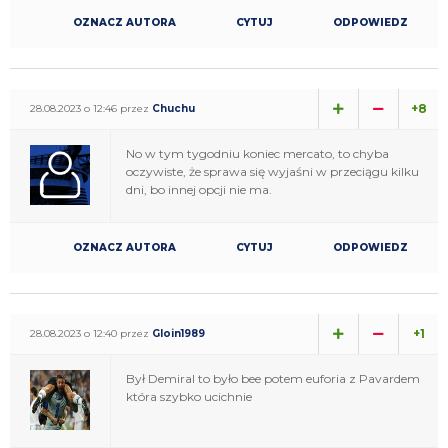
OZNACZ AUTORA
CYTUJ
ODPOWIEDZ
+8
28.08.2023 o 12:46 przez
Chuchu
No w tym tygodniu koniec mercato, to chyba
oczywiste, że sprawa się wyjaśni w przeciągu kilku
dni, bo innej opcji nie ma.
OZNACZ AUTORA
CYTUJ
ODPOWIEDZ
+1
28.08.2023 o 12:40 przez
Gloin1989
Był Demiral to było bee potem euforia z Pavardem
która szybko ucichnie