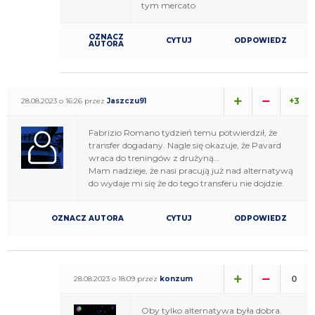
tym mercato
OZNACZ
CYTUJ
ODPOWIEDZ
AUTORA
+3
28.08.2023 o 16:26 przez
Jaszczu91
Fabrizio Romano tydzień temu potwierdził, że
transfer dogadany. Nagle się okazuje, że Pavard
wraca do treningów z drużyną...
Mam nadzieje, że nasi pracują już nad alternatywą
do wydaje mi się że do tego transferu nie dojdzie.
OZNACZ AUTORA
CYTUJ
ODPOWIEDZ
0
28.08.2023 o 18:09 przez
konzum
Oby tylko alternatywa była dobra.