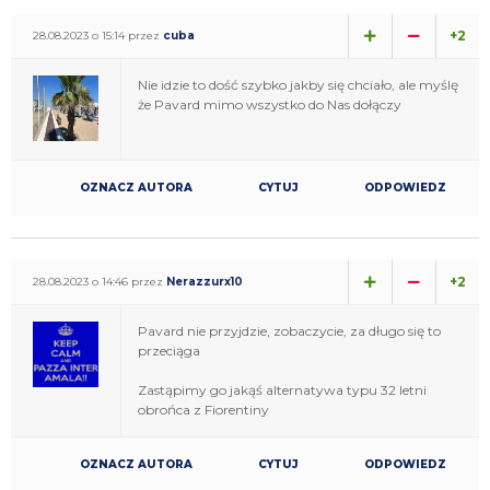
+2
28.08.2023 o 15:14 przez
cuba
Nie idzie to dość szybko jakby się chciało, ale myślę
że Pavard mimo wszystko do Nas dołączy
OZNACZ AUTORA
CYTUJ
ODPOWIEDZ
+2
28.08.2023 o 14:46 przez
Nerazzurx10
Pavard nie przyjdzie, zobaczycie, za długo się to
przeciąga
Zastąpimy go jakąś alternatywa typu 32 letni
obrońca z Fiorentiny
OZNACZ AUTORA
CYTUJ
ODPOWIEDZ