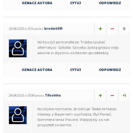
OZNACZ AUTORA
CYTUJ
ODPOWIEDZ
0
28.08.2023 o 13:14 przez
broda4991
No to czyli po transferze. Trzeba szukać
alternatyw. Szkoda. Szwaby żydzą grosza więc
pewnie w styczniu za bezcen go oddadzą.
OZNACZ AUTORA
CYTUJ
ODPOWIEDZ
+1
28.08.2023 o 13:08 przez
Tifosinho
No chyba normalne, że trenuje. Słabo te Nasze
interesy z Bayernem wychodzą. Był Perisić,
Sommera teraz Pavard. Wątpię by za rok
przyszedł za darmo.