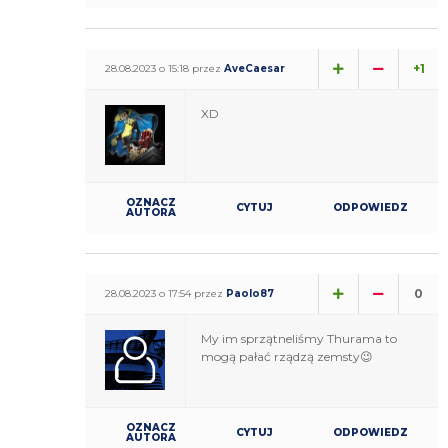
+1
28.08.2023 o 15:18 przez
AveCaesar
XD
OZNACZ
CYTUJ
ODPOWIEDZ
AUTORA
0
28.08.2023 o 17:54 przez
Paolo87
My im sprzątneliśmy Thurama to
mogą pałać rządzą zemsty😉
OZNACZ
CYTUJ
ODPOWIEDZ
AUTORA