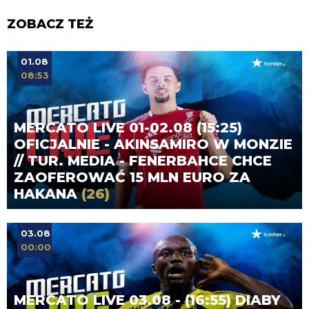
ZOBACZ TEŻ
01.08
08:53
MERCATO LIVE 01-02.08 (15:25)
OFICJALNIE - AKINSAMIRO W MONZIE
// TUR. MEDIA - FENERBAHCE CHCE
ZAOFEROWAĆ 15 MLN EURO ZA
HAKANA
(26)
03.08
00:00
MERCATO LIVE 03.08 - (16:55) DIABY