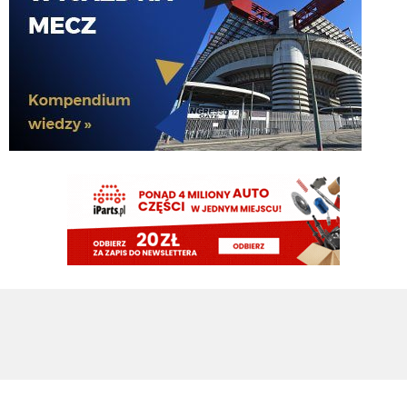
timon
07.08.2026 09:53
Te negocjacje z Romero to musial byc fejk. Ciekawe z kim teraz beda scieme
walic
timon
07.08.2026 09:51
Zrobilismy 1,3 transferu czyli jednego goscia na bramke i 0,3 obroncy(bo
wiecej raczej dostepny nie bedzie)
timon
07.08.2026 09:50
A w czerwcu wydawalo sie, ze nasi ida szybko po 3-4 transfery(bramkarz,
Palestra, Solet i ktos na srodek), zeby dac Chivu komfort pracy a tu mamy fejk
mercato
Sub-Zero
07.08.2026 09:27
@Fabrizio Romano
Atlético Madrid przygotowuje nową oficjalną ofertę za Cuti Romero jako wyraźni f
Rozmowy trwają po stronie zarówno klubu, jak i zawodnika, Atléti są na czele, a Cu
pluto11
07.08.2026 09:21
Tak miało być wszystko na spokojnie że zaraz się zestaw wszystko a my
nadal nic nie robimy. Jeżeli wierzyć tym wszystkim doniesienia to po co my
w ogóle negocjowaliśmy i staraliśmy się o Romero jeżeli siedzieli że bez
pozbycia się Pavarda on nie przyjdzie. Liczyli na to że on będzie czekała do