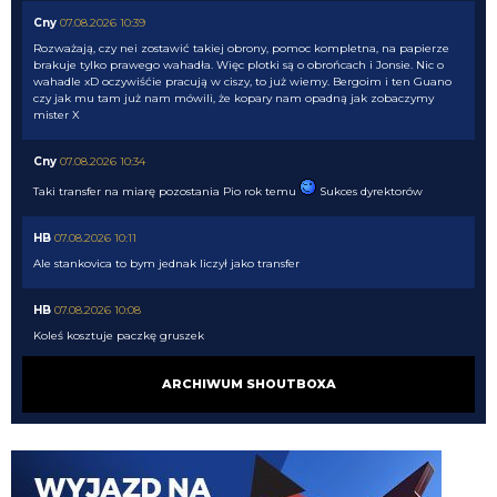
Cny
07.08.2026 10:39
Rozważają, czy nei zostawić takiej obrony, pomoc kompletna, na papierze
brakuje tylko prawego wahadła. Więc plotki są o obrońcach i Jonsie. Nic o
wahadle xD oczywiśćie pracują w ciszy, to już wiemy. Bergoim i ten Guano
czy jak mu tam już nam mówili, że kopary nam opadną jak zobaczymy
mister X
Cny
07.08.2026 10:34
Taki transfer na miarę pozostania Pio rok temu
Sukces dyrektorów
HB
07.08.2026 10:11
Ale stankovica to bym jednak liczył jako transfer
HB
07.08.2026 10:08
Koleś kosztuje paczkę gruszek
HB
07.08.2026 10:08
ARCHIWUM SHOUTBOXA
Szkoda że Inter się nim nie interesował
HB
07.08.2026 10:08
Celtic weźmie tego egipskiego Hassana