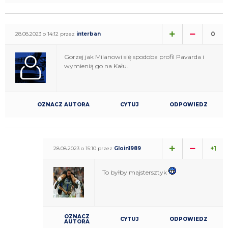
0
28.08.2023 o 14:12 przez
interban
Gorzej jak Milanowi się spodoba profil Pavarda i
wymienią go na Kału.
OZNACZ AUTORA
CYTUJ
ODPOWIEDZ
+1
28.08.2023 o 15:10 przez
Gloin1989
To byłby majstersztyk
OZNACZ
CYTUJ
ODPOWIEDZ
AUTORA