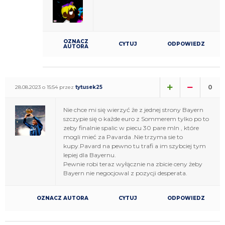
OZNACZ
CYTUJ
ODPOWIEDZ
AUTORA
0
28.08.2023 o 15:54 przez
tytusek25
Nie chce mi się wierzyć że z jednej strony Bayern
szczypie się o każde euro z Sommerem tylko po to
zeby finalnie spalic w piecu 30 pare mln , które
mogli mieć za Pavarda .Nie trzyma sie to
kupy.Pavard na pewno tu trafi a im szybciej tym
lepiej dla Bayernu.
Pewnie robi teraz wyłącznie na zbicie ceny żeby
Bayern nie negocjowal z pozycji desperata.
OZNACZ AUTORA
CYTUJ
ODPOWIEDZ