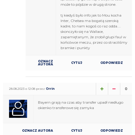
może to pójdzie w drugą strone.
tj kiedyś było info jak to Mou kocha
Inter, Chelsea ma bogatą szeroką
kadre, to nam kogoś co raz odda....
skonczyło się na Wallace,
zapamiętanym, że zrobił glupi faul w
końcówce meczu, przez co straciliśmy
bramke i punkty
OZNACZ
CYTUJ
ODPOWIEDZ
AUTORA
0
28.08.2023 o 12:08 przez
Orrin
Bayern grają na czas aby transfer upadł niedługo
okienko transferowe się zamyka
OZNACZ AUTORA
CYTUJ
ODPOWIEDZ