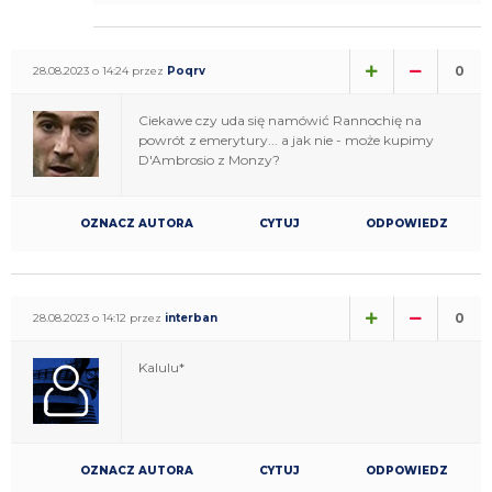
0
28.08.2023 o 14:24 przez
Poqrv
Ciekawe czy uda się namówić Rannochię na
powrót z emerytury... a jak nie - może kupimy
D'Ambrosio z Monzy?
OZNACZ AUTORA
CYTUJ
ODPOWIEDZ
0
28.08.2023 o 14:12 przez
interban
Kalulu*
OZNACZ AUTORA
CYTUJ
ODPOWIEDZ