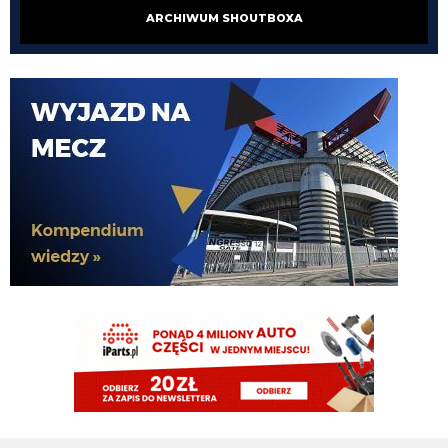
ARCHIWUM SHOUTBOXA
Oleeks
07.08.2026 18:27
Ooo Bartman zjebus mnie zbanował za to, że nazwałem czczonego przez
niego w poście wspominkowym faszola z Lazio - Fabrizio Piscittelego
Claudio
07.08.2026 17:11
https://www.elevensports.pl/pakiety
jakby ktoś myślał o zakupie to znowu
jest promocja
martins2000
07.08.2026 16:21
Lucumi ustalił z Juventusem 5-letni kontrakt wart 2,5 mln € rocznie.
Nottingham oferuje mu 3,5 mln, ale Kolumbijczyk preferuje Juventus.
Bologna póki co odrzuciła ofertę w wysokości 17 mln €. Juve chce się
dogadać na kwotę poniżej 25 mln. [Schira]
FENDI_SOSA
07.08.2026 16:14
capri sun
FENDI_SOSA
07.08.2026 16:14
https://open.spotify.com/track/1XpmMe95dk9jh3zuOMpeU2?
si=905de6a7a51a48cb
FENDI_SOSA
07.08.2026 16:12