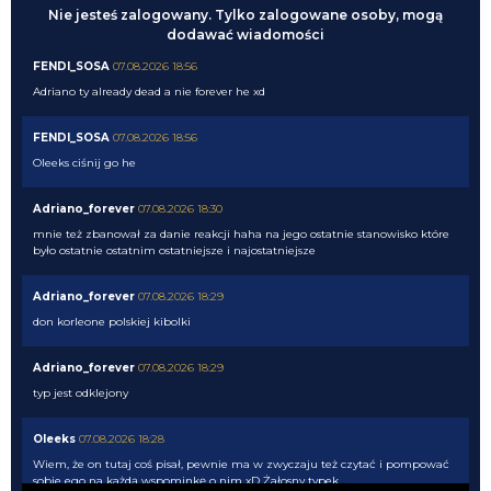
Nie jesteś zalogowany. Tylko zalogowane osoby, mogą
dodawać wiadomości
FENDI_SOSA
07.08.2026 18:56
Adriano ty already dead a nie forever he xd
FENDI_SOSA
07.08.2026 18:56
Oleeks ciśnij go he
Adriano_forever
07.08.2026 18:30
mnie też zbanował za danie reakcji haha na jego ostatnie stanowisko które
było ostatnie ostatnim ostatniejsze i najostatniejsze
Adriano_forever
07.08.2026 18:29
don korleone polskiej kibolki
Adriano_forever
07.08.2026 18:29
typ jest odklejony
Oleeks
07.08.2026 18:28
Wiem, że on tutaj coś pisał, pewnie ma w zwyczaju też czytać i pompować
sobie ego na każdą wspominkę o nim xD Żałosny typek