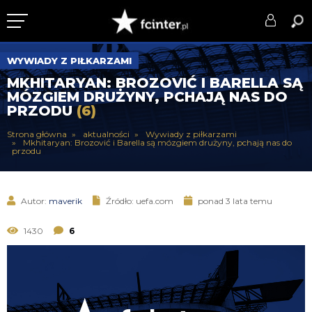
KLUB
WYWIADY Z PIŁKARZAMI
MKHITARYAN: BROZOVIĆ I BARELLA SĄ
DRUŻYNA
MÓZGIEM DRUŻYNY, PCHAJĄ NAS DO
PRZODU
(6)
SERIE A
Strona główna
aktualności
Wywiady z piłkarzami
Mkhitaryan: Brozović i Barella są mózgiem drużyny, pchają nas do
PUCHARY
przodu
DLA TIFOSICH
Autor:
maverik
Źródło: uefa.com
ponad 3 lata temu
SERWIS
1430
6