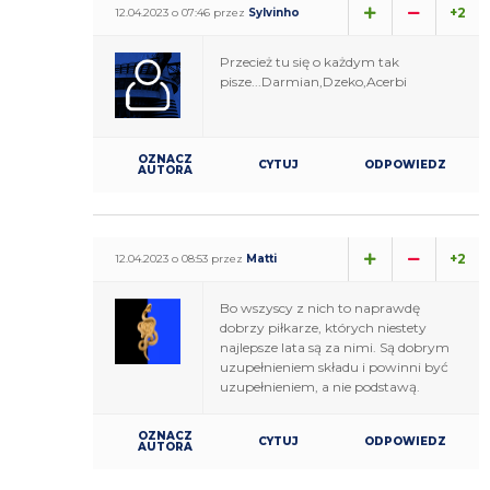
+2
12.04.2023 o 07:46 przez
Sylvinho
Przecież tu się o każdym tak
pisze...Darmian,Dzeko,Acerbi
OZNACZ
CYTUJ
ODPOWIEDZ
AUTORA
+2
12.04.2023 o 08:53 przez
Matti
Bo wszyscy z nich to naprawdę
dobrzy piłkarze, których niestety
najlepsze lata są za nimi. Są dobrym
uzupełnieniem składu i powinni być
uzupełnieniem, a nie podstawą.
OZNACZ
CYTUJ
ODPOWIEDZ
AUTORA