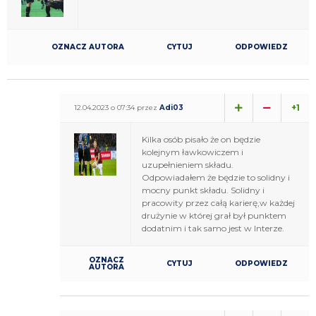
OZNACZ AUTORA
CYTUJ
ODPOWIEDZ
+1
12.04.2023 o 07:34 przez
Adi03
Kilka osób pisało że on będzie
kolejnym ławkowiczem i
uzupełnieniem składu.
Odpowiadałem że będzie to solidny i
mocny punkt składu. Solidny i
pracowity przez całą karierę,w każdej
drużynie w której grał był punktem
dodatnim i tak samo jest w Interze.
OZNACZ
CYTUJ
ODPOWIEDZ
AUTORA