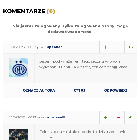
KOMENTARZE
(6)
Nie jesteś zalogowany. Tylko zalogowane osoby, mogą
dodawać wiadomości
+3
12.04.2023 o 00:54 przez
speaker
Jestem pod wrażeniem tego sezonu w twoim
wykonaniu Heniu! A wczoraj ten odbiór ajjj, klasa!
OZNACZ AUTORA
CYTUJ
ODPOWIEDZ
+1
12.04.2023 o 00:33 przez
mroowa111
Pelna zgoda miki ale pileczke to dzis trzeba bylo
podniesc