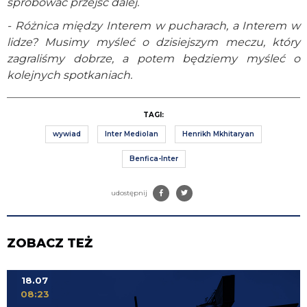
spróbować przejść dalej.
- Różnica między Interem w pucharach, a Interem w
lidze? Musimy myśleć o dzisiejszym meczu, który
zagraliśmy dobrze, a potem będziemy myśleć o
kolejnych spotkaniach.
TAGI:
wywiad
Inter Mediolan
Henrikh Mkhitaryan
Benfica-Inter
udostępnij
ZOBACZ TEŻ
18.07
08:23