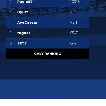
2
Paolo87
10318
Oleeks
07.08.2026 18:28
Wiem, że on tutaj coś pisał, pewnie ma w zwyczaju
3
Dyl87
7965
też czytać i pompować sobie ego na każdą
wspominkę o nim xD Żałosny typek
4
AveCaesar
7611
Oleeks
07.08.2026 18:27
Ooo Bartman zjebus mnie zbanował za to, że
5
ragnar
6567
nazwałem czczonego przez niego w poście
wspominkowym faszola z Lazio - Fabrizio
Piscittelego
6
SETE
6491
Claudio
07.08.2026 17:11
CAŁY RANKING
https://www.elevensports.pl/pakiety
jakby ktoś
myślał o zakupie to znowu jest promocja
martins2000
07.08.2026 16:21
Lucumi ustalił z Juventusem 5-letni kontrakt wart
2,5 mln € rocznie. Nottingham oferuje mu 3,5 mln,
ale Kolumbijczyk preferuje Juventus. Bologna póki
co odrzuciła ofertę w wysokości 17 mln €. Juve chce
się dogadać na kwotę poniżej 25 mln. [Schira]
FENDI_SOSA
07.08.2026 16:14