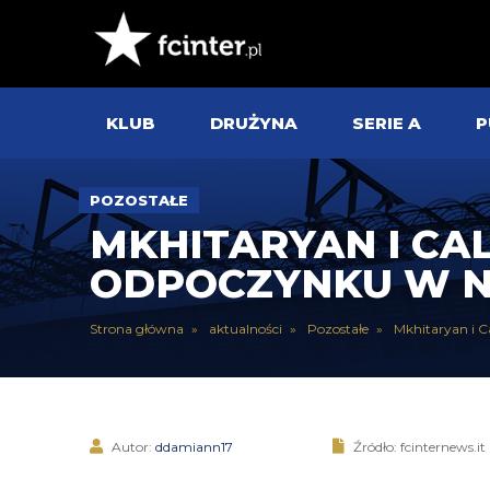
KLUB
DRUŻYNA
SERIE A
P
POZOSTAŁE
MKHITARYAN I CA
ODPOCZYNKU W N
Strona główna
aktualności
Pozostałe
Mkhitaryan i C
Autor:
ddamiann17
Źródło: fcinternews.it