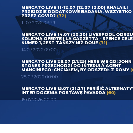
MERCATO LIVE 11-12.07 (12.07 12:00) KHALAILI
PRZEJDZIE DODATKOWE BADANIA. WSZYSTKO
PRZEZ COVID?
(72)
11.07.2026 08:39
MERCATO LIVE 14.07 (20:20) LIVERPOOL ODRZ
KOLEJNĄ OFERTĘ | LA GAZZETTA - SPENCE CEL
NUMER 1, JEST TAŃSZY NIŻ DOUE
(71)
14.07.2026 09:00
MERCATO LIVE 28.07 (21:25) HERE WE GO! JOHN
STONES PRZECHODZI DO INTERU! // AGENT
MANCINIEGO: CHCIAŁEM, BY ODSZEDŁ Z ROMY
(
28.07.2026 00:00
MERCATO LIVE 15.07 (21:27) PERIŠIĆ ALTERNAT
INTER DOCENIA POSTAWĘ PAVARDA
(60)
15.07.2026 00:00