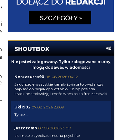
,
i
e
SHOUTBOX
a
i
Nie jesteś zalogowany. Tylko zalogowane osoby,
mogą dodawać wiadomości
,
Nerazzurro90
08.08.2026 04:12
ć
Jak chcecie wszystkie kanały świata to wystarczy
napisać do niejakiego kotanio. Chłop posiada
kradziona telewizję i może wam to za free załatwić.
Uki1982
07.08.2026 23:09
Ty tez...
jaszczomb
07.08.2026 23:00
ale masz zayebiscie mocna psychike