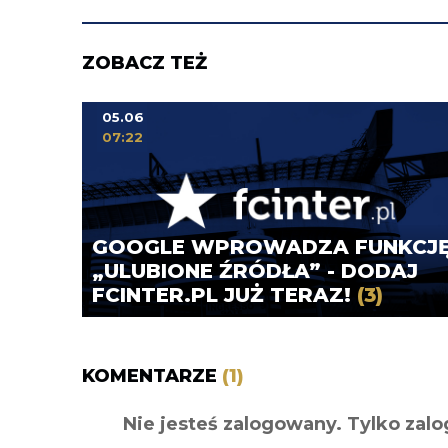
ZOBACZ TEŻ
05.06
07:22
GOOGLE WPROWADZA FUNKCJ
„ULUBIONE ŹRÓDŁA” - DODAJ
FCINTER.PL JUŻ TERAZ!
(3)
KOMENTARZE
(1)
Nie jesteś zalogowany. Tylko z