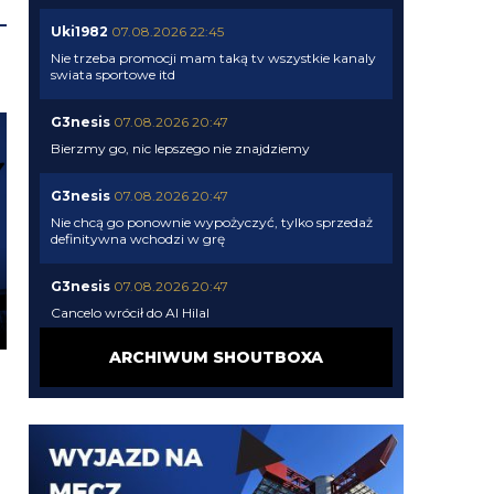
Uki1982
07.08.2026 22:45
Nie trzeba promocji mam taką tv wszystkie kanaly
swiata sportowe itd
G3nesis
07.08.2026 20:47
Bierzmy go, nic lepszego nie znajdziemy
G3nesis
07.08.2026 20:47
Nie chcą go ponownie wypożyczyć, tylko sprzedaż
definitywna wchodzi w grę
G3nesis
07.08.2026 20:47
Cancelo wrócił do Al Hilal
ARCHIWUM SHOUTBOXA
Nerazzurro90
07.08.2026 19:42
Botmon publicznie czci zmarlego bandyte
piscitelliego brak slow obraz nedzy i rozpaczy
G3nesis
07.08.2026 19:15
Jak tam Adriano, co słychać