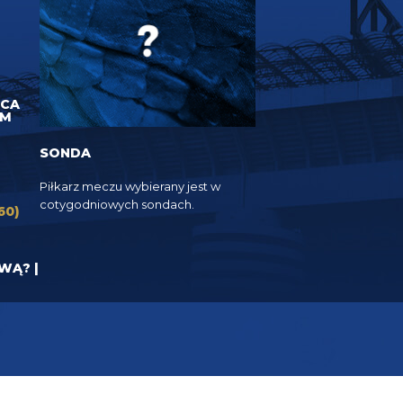
UCA
EM
SONDA
Piłkarz meczu wybierany jest w
cotygodniowych sondach.
60)
YWĄ? |