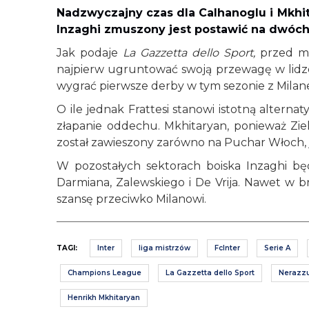
Nadzwyczajny czas dla Calhanoglu i Mkhi
Inzaghi zmuszony jest postawić na dwóch
Jak podaje
La Gazzetta dello Sport,
przed me
najpierw ugruntować swoją przewagę w lidze
wygrać pierwsze derby w tym sezonie z Mila
O ile jednak Frattesi stanowi istotną alterna
złapanie oddechu. Mkhitaryan, ponieważ Ziel
został zawieszony zarówno na Puchar Włoch, ja
W pozostałych sektorach boiska Inzaghi b
Darmiana, Zalewskiego i De Vrija. Nawet w 
szansę przeciwko Milanowi.
TAGI:
Inter
liga mistrzów
FcInter
Serie A
Champions League
La Gazzetta dello Sport
Nerazzu
Henrikh Mkhitaryan