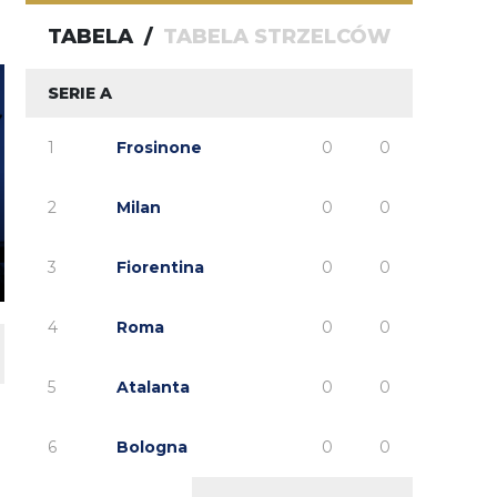
capri sun
TABELA
/
TABELA STRZELCÓW
SERIE A
1
Frosinone
0
0
2
Milan
0
0
3
Fiorentina
0
0
4
Roma
0
0
5
Atalanta
0
0
6
Bologna
0
0