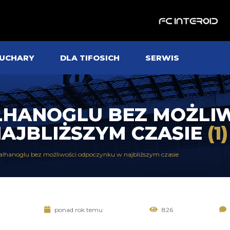
UCHARY
DLA TIFOSICH
SERWIS
LHANOGLU BEZ MOŻLI
AJBLIŻSZYM CZASIE
(1)
alhanoglu bez możliwości odpoczynku w najbliższym czasie
ponad rok temu
826