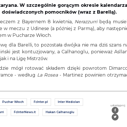
taryana. W szczególnie gorącym okresie kalendarza
 doświadczonych pomocników (wraz z Barellą).
czem z Bayernem 8 kwietnia,
Nerazzurri
będą musiel
 w meczu z Udinese (a później z Parmą), aby następni
nem w Pucharze Włoch.
tywę dla Barelli, to pozostała dwójka nie ma dziś szans n
iński jest kontuzjowany, a Calhanoglu, ponieważ Asllan
k i na Ligę Mistrzów.
ędzie mógł rotować składem dzięki powrotom Dimarco
bramce - według
La Rosea
- Martinez powinien otrzyma
Puchar Włoch
FcInter.pl
Inter Mediolan
udostępnij
rri
FcInterNews.it
Hakan Calhanoglu