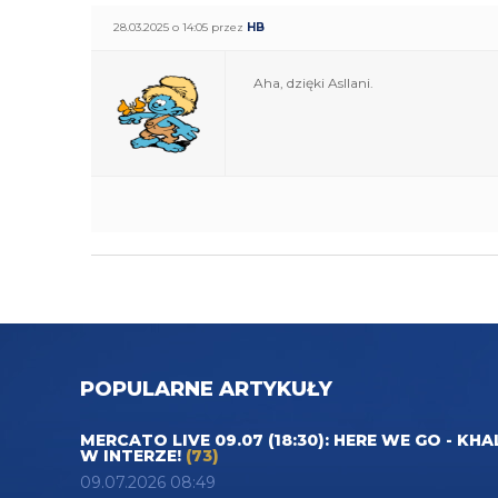
28.03.2025 o 14:05 przez
HB
Aha, dzięki Asllani.
POPULARNE ARTYKUŁY
MERCATO LIVE 09.07 (18:30): HERE WE GO - KHA
W INTERZE!
(73)
09.07.2026 08:49