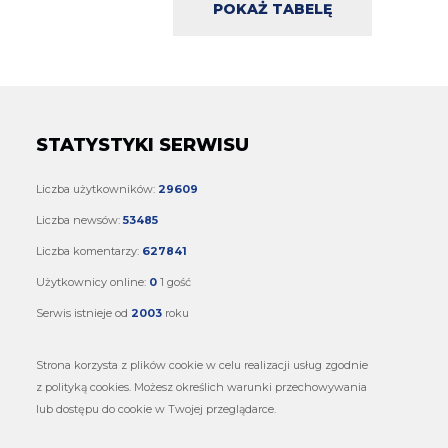
POKAŻ TABELĘ
STATYSTYKI SERWISU
Liczba użytkowników:
29609
Liczba newsów:
53485
Liczba komentarzy:
627841
Użytkownicy online:
0
1 gość
Serwis istnieje od
2003
roku
Strona korzysta z plików cookie w celu realizacji usług zgodnie
z polityką cookies. Możesz określich warunki przechowywania
lub dostępu do cookie w Twojej przeglądarce.