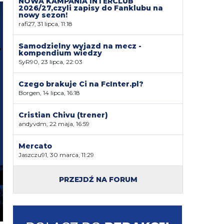
NOWA KAMPANIA INTERCLUB
2026/27,czyli zapisy do Fanklubu na
nowy sezon!
rafi27, 31 lipca, 11:18
Samodzielny wyjazd na mecz -
kompendium wiedzy
SyR90, 23 lipca, 22:03
Czego brakuje Ci na FcInter.pl?
Borgen, 14 lipca, 16:18
Cristian Chivu (trener)
andyvdm, 22 maja, 16:59
Mercato
Jaszczu91, 30 marca, 11:29
PRZEJDŹ NA FORUM