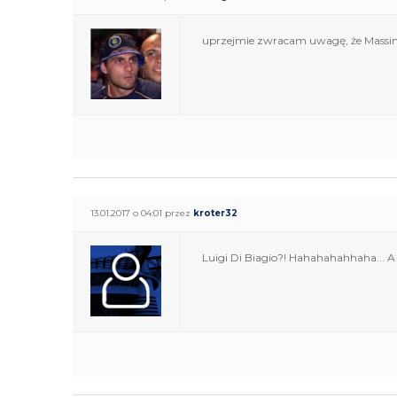
uprzejmie zwracam uwagę, że Massim
13.01.2017 o 04:01 przez
kroter32
Luigi Di Biagio?! Hahahahahhaha... A 