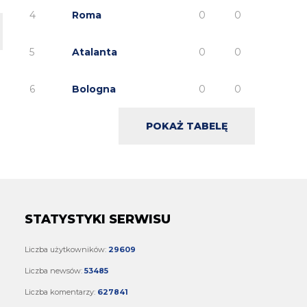
4
Roma
0
0
5
Atalanta
0
0
6
Bologna
0
0
POKAŻ TABELĘ
STATYSTYKI SERWISU
Liczba użytkowników:
29609
Liczba newsów:
53485
Liczba komentarzy:
627841