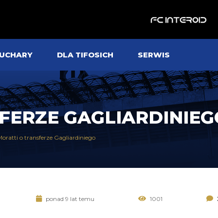
UCHARY
DLA TIFOSICH
SERWIS
FERZE GAGLIARDINIE
oratti o transferze Gagliardiniego
ponad 9 lat temu
1001