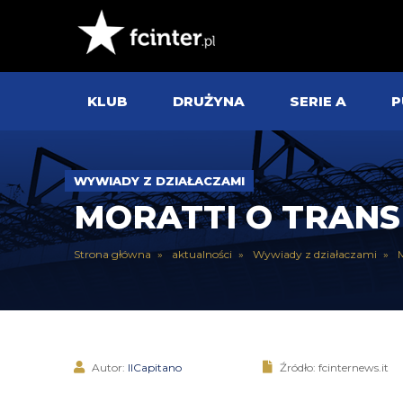
KLUB
DRUŻYNA
SERIE A
P
WYWIADY Z DZIAŁACZAMI
MORATTI O TRANS
Strona główna
aktualności
Wywiady z działaczami
M
Autor:
IlCapitano
Źródło: fcinternews.it