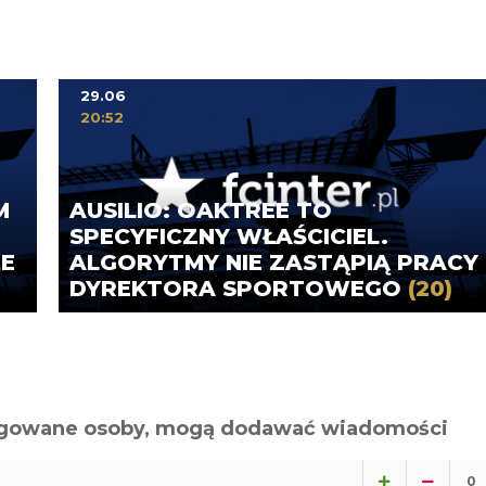
29.06
20:52
M
AUSILIO: OAKTREE TO
SPECYFICZNY WŁAŚCICIEL.
ŻE
ALGORYTMY NIE ZASTĄPIĄ PRACY
DYREKTORA SPORTOWEGO
(20)
alogowane osoby, mogą dodawać wiadomości
0