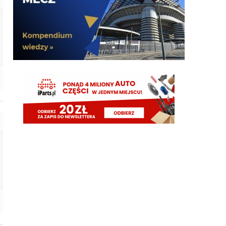
G3nesis
07.08.2026 19:15
Hehe 😁
FENDI_SOSA
07.08.2026 18:56
Adriano ty already dead a nie forever he xd
FENDI_SOSA
07.08.2026 18:56
Oleeks ciśnij go he
Adriano_forever
07.08.2026 18:30
mnie też zbanował za danie reakcji haha na jego
ostatnie stanowisko które było ostatnie ostatnim
ostatniejsze i najostatniejsze
Adriano_forever
07.08.2026 18:29
don korleone polskiej kibolki
Adriano_forever
07.08.2026 18:29
typ jest odklejony