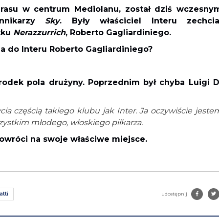
arasu w centrum Mediolanu, został dziś wczesny
ennikarzy
Sky
. Były właściciel Interu zechcia
tku
Nerazzurrich
, Roberto Gagliardiniego.
a do Interu Roberto Gagliardiniego?
odek pola drużyny. Poprzednim był chyba Luigi D
ia częścią takiego klubu jak Inter. Ja oczywiście jeste
ystkim młodego, włoskiego piłkarza.
 powróci na swoje właściwe miejsce.
tti
udostępnij