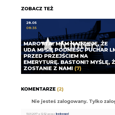
ZOBACZ TEŻ
28.05
08:35
MAROTTA: MAM NADZIEJĘ, ŻE
UDA MI SIĘ PODNIEŚĆ PUCHAR L
PRZED PRZEJŚCIEM NA
EMERYTURĘ. BASTONI? MYŚLĘ, 
ZOSTANIE Z NAMI
(7)
KOMENTARZE
(2)
Nie jesteś zalogowany. Tylko z
13.01.2017 o 12:32 przez
bobogol