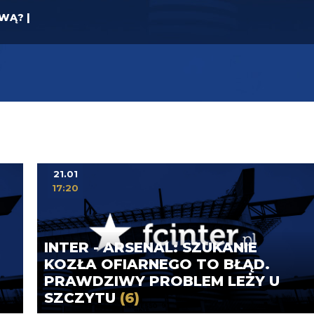
YWĄ? |
21.01
17:20
INTER - ARSENAL: SZUKANIE
KOZŁA OFIARNEGO TO BŁĄD.
PRAWDZIWY PROBLEM LEŻY U
SZCZYTU
(6)