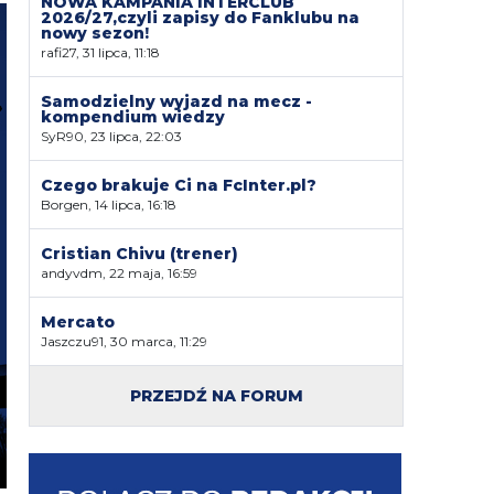
NOWA KAMPANIA INTERCLUB
2026/27,czyli zapisy do Fanklubu na
nowy sezon!
rafi27, 31 lipca, 11:18
Samodzielny wyjazd na mecz -
kompendium wiedzy
SyR90, 23 lipca, 22:03
Czego brakuje Ci na FcInter.pl?
Borgen, 14 lipca, 16:18
Cristian Chivu (trener)
andyvdm, 22 maja, 16:59
Mercato
Jaszczu91, 30 marca, 11:29
PRZEJDŹ NA FORUM