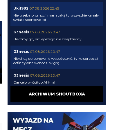
Uki1982
07.08.2026 22:45
Nie trzeba promocji mam taką tv wszystkie kanaly
swiata sportowe itd
G3nesis
07.08.2026 20:47
Bierzmy go, nic lepszego nie znajdziemy
G3nesis
07.08.2026 20:47
Nie chcą go ponownie wypożyczyć, tylko sprzedaż
definitywna wchodzi w grę
G3nesis
07.08.2026 20:47
Cancelo wrócił do Al Hilal
ARCHIWUM SHOUTBOXA
Nerazzurro90
07.08.2026 19:42
Botmon publicznie czci zmarlego bandyte
piscitelliego brak slow obraz nedzy i rozpaczy
G3nesis
07.08.2026 19:15
Jak tam Adriano, co słychać