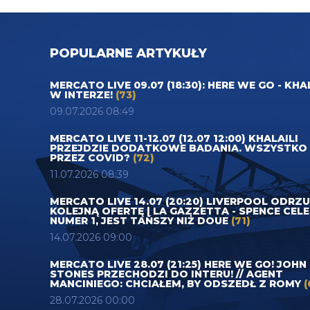
POPULARNE ARTYKUŁY
MERCATO LIVE 09.07 (18:30): HERE WE GO - KHA
W INTERZE!
(73)
09.07.2026 08:49
MERCATO LIVE 11-12.07 (12.07 12:00) KHALAILI
PRZEJDZIE DODATKOWE BADANIA. WSZYSTKO
PRZEZ COVID?
(72)
11.07.2026 08:39
MERCATO LIVE 14.07 (20:20) LIVERPOOL ODRZ
KOLEJNĄ OFERTĘ | LA GAZZETTA - SPENCE CEL
NUMER 1, JEST TAŃSZY NIŻ DOUE
(71)
14.07.2026 09:00
MERCATO LIVE 28.07 (21:25) HERE WE GO! JOHN
STONES PRZECHODZI DO INTERU! // AGENT
MANCINIEGO: CHCIAŁEM, BY ODSZEDŁ Z ROMY
(
28.07.2026 00:00