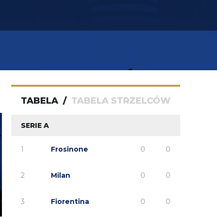
capri sun
TABELA
/
TABELA STRZELCÓW
SERIE A
1
Frosinone
0
0
2
Milan
0
0
3
Fiorentina
0
0