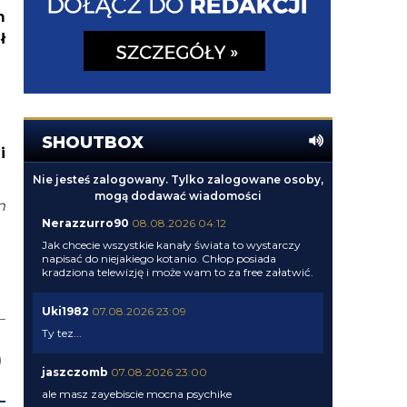
m
ł
SHOUTBOX
i
Nie jesteś zalogowany. Tylko zalogowane osoby,
mogą dodawać wiadomości
m
Nerazzurro90
08.08.2026 04:12
Jak chcecie wszystkie kanały świata to wystarczy
napisać do niejakiego kotanio. Chłop posiada
kradziona telewizję i może wam to za free załatwić.
Uki1982
07.08.2026 23:09
Ty tez...
jaszczomb
07.08.2026 23:00
ale masz zayebiscie mocna psychike