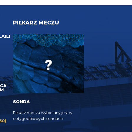
PIŁKARZ MECZU
LAILI
UCA
EM
SONDA
Piłkarz meczu wybierany jest w
cotygodniowych sondach.
60)