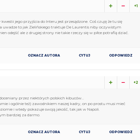
+1
estii jego przyjścia do Interu jest przesądzone. Coś czuję że tu się
a uwadze to jak Zielińskiego traktuje De Laurentis niby oczywistym
en odejść ale z drugiej strony nie takie rzeczy się w piłce potrafią dziać.
OZNACZ AUTORA
CYTUJ
ODPOWIEDZ
+2
niedoceniany przez niektórych polskich kibuców…
sumie i ogólnie też) zawodnikiem naszej kadry, on po prostu musi mieć
iomie i wtedy pokazuje swoją jakość, tak jak w Napoli.
tym bardziej za darmo.
OZNACZ AUTORA
CYTUJ
ODPOWIEDZ