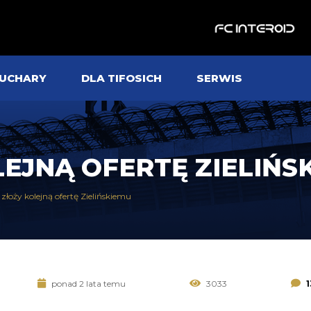
UCHARY
DLA TIFOSICH
SERWIS
LEJNĄ OFERTĘ ZIELIŃ
 złoży kolejną ofertę Zielińskiemu
ponad 2 lata temu
3033
1