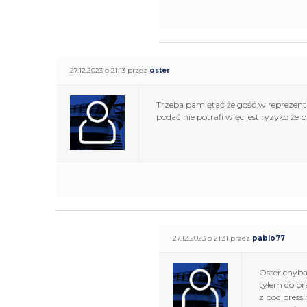
27.12.2023 o 21:13 przez
oster
Trzeba pamiętać że gość w reprezenta
podać nie potrafi więc jest ryzyko że pr
27.12.2023 o 21:31 przez
pablo77
Oster chyba
tyłem do br
z pod pressi