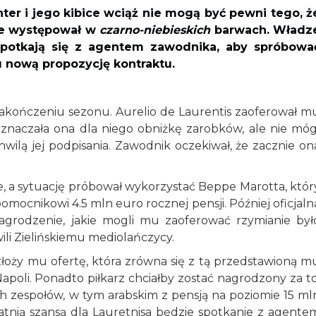
ter i jego kibice wciąż nie mogą być pewni tego, ż
zie występował w
czarno-niebieskich
barwach. Władz
potkają się z agentem zawodnika, aby spróbowa
u nową propozycję kontraktu.
kończeniu sezonu. Aurelio de Laurentis zaoferował m
 oznaczała ona dla niego obniżkę zarobków, ale nie móg
hwilą jej podpisania. Zawodnik oczekiwał, że zacznie on
 a sytuację próbował wykorzystać Beppe Marotta, któr
ocnikowi 4.5 mln euro rocznej pensji. Później oficjaln
agrodzenie, jakie mogli mu zaoferować rzymianie był
ili Zielińskiemu mediolańczycy.
 złoży mu ofertę, która zrówna się z tą przedstawioną m
Napoli. Ponadto piłkarz chciałby zostać nagrodzony za to
h zespołów, w tym arabskim z pensją na poziomie 15 ml
atnią szansą dla Lauretnisa będzie spotkanie z agente