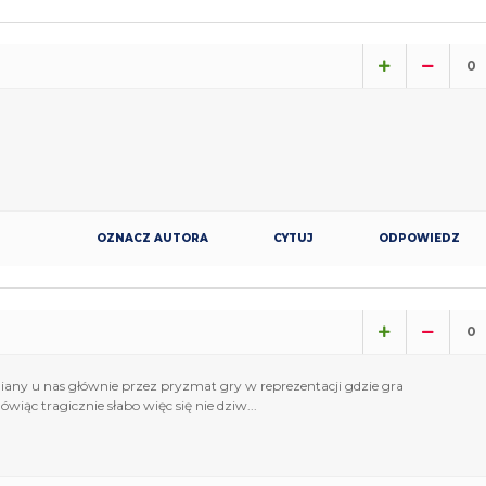
0
OZNACZ AUTORA
CYTUJ
ODPOWIEDZ
0
niany u nas głównie przez pryzmat gry w reprezentacji gdzie gra
ówiąc tragicznie słabo więc się nie dziw...