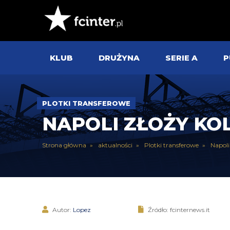
KLUB
DRUŻYNA
SERIE A
P
PLOTKI TRANSFEROWE
NAPOLI ZŁOŻY KO
Strona główna
aktualności
Plotki transferowe
Napoli
Autor:
Lopez
Źródło: fcinternews.it