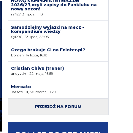
NOWA KAMPANIA INTERCLUB
2026/27,czyli zapisy do Fanklubu na
nowy sezon!
rafi27, 31 lipca, 11:18
Samodzielny wyjazd na mecz -
kompendium wiedzy
SyR90, 23 lipca, 22:03
Czego brakuje Ci na FcInter.pl?
Borgen, 14 lipca, 16:18
Cristian Chivu (trener)
andyvdm, 22 maja, 16:59
Mercato
Jaszczu91, 30 marca, 11:29
PRZEJDŹ NA FORUM