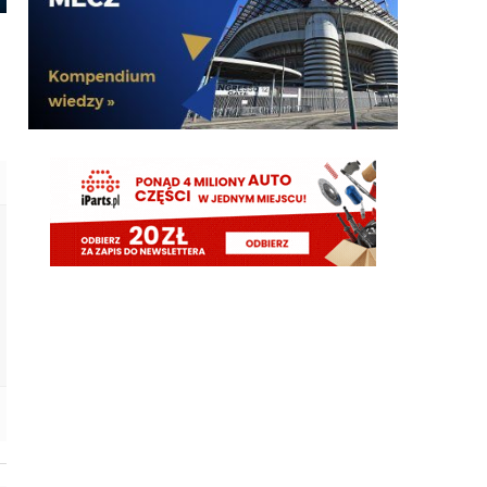
Adriano ty already dead a nie forever he xd
FENDI_SOSA
07.08.2026 18:56
Oleeks ciśnij go he
Adriano_forever
07.08.2026 18:30
mnie też zbanował za danie reakcji haha na jego
ostatnie stanowisko które było ostatnie ostatnim
ostatniejsze i najostatniejsze
Adriano_forever
07.08.2026 18:29
don korleone polskiej kibolki
Adriano_forever
07.08.2026 18:29
typ jest odklejony
Oleeks
07.08.2026 18:28
Wiem, że on tutaj coś pisał, pewnie ma w zwyczaju
też czytać i pompować sobie ego na każdą
wspominkę o nim xD Żałosny typek