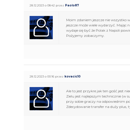
28.12.2023 o 08:42 przez
Paolo87
Moim zdaniem jeszcze nie wszystko w kw
jeszcze może wiele wydarzyć. Mając n
wydaje się być że Polak z Napoli powini
Pożyjemy zobaczymy.
28.12.2023 o 00:16 przez
kovacic10
Ale to jest przykre jak ten gość jest 
Zielu jest najlepszym technicznie (w 
przy sobie graczy na odpowiednim poz
Zdecydowanie transfer na duży plus, 