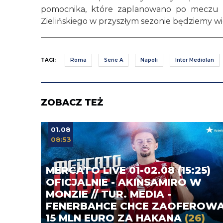
pomocnika, które zaplanowano po meczu z 
Zielińskiego w przyszłym sezonie będziemy w
TAGI:
Roma
Serie A
Napoli
Inter Mediolan
ZOBACZ TEŻ
01.08
08:53
MERCATO LIVE 01-02.08 (15:25)
OFICJALNIE - AKINSAMIRO W
MONZIE // TUR. MEDIA -
FENERBAHCE CHCE ZAOFEROW
15 MLN EURO ZA HAKANA
(26)