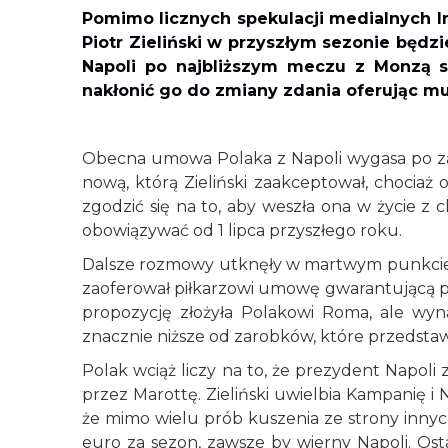
Pomimo licznych spekulacji medialnych In
Piotr Zieliński w przyszłym sezonie będ
Napoli po najbliższym meczu z Monzą s
nakłonić go do zmiany zdania oferując m
Obecna umowa Polaka z Napoli wygasa po za
nową, którą Zieliński zaakceptował, chociaż
zgodzić się na to, aby weszła ona w życie z c
obowiązywać od 1 lipca przyszłego roku.
Dalsze rozmowy utknęły w martwym punkcie,
zaoferował piłkarzowi umowę gwarantującą pom
propozycję złożyła Polakowi Roma, ale wyn
znacznie niższe od zarobków, które przedstaw
Polak wciąż liczy na to, że prezydent Napoli
przez Marottę. Zieliński uwielbia Kampanię i 
że mimo wielu prób kuszenia ze strony innyc
euro za sezon, zawsze by wierny Napoli. Ost