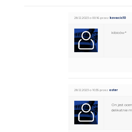
28.12.2023 o 00:16 przez
kovacic10
kibiców*
28.12.2023 o 10:35 przez
oster
On jest oce
delikatnie m