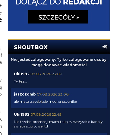
e
e
ć
SHOUTBOX
u
ł
Nie jesteś zalogowany. Tylko zalogowane osoby,
a
mogą dodawać wiadomości
Uki1982
07.08.2026 23:09
y
Ty tez...
ą
o
jaszczomb
07.08.2026 23:00
ale masz zayebiscie mocna psychike
u
Uki1982
07.08.2026 22:45
,
Nie trzeba promocji mam taką tv wszystkie kanaly
n
swiata sportowe itd
m