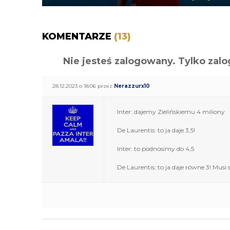
KOMENTARZE
(13)
Nie jesteś zalogowany. Tylko z
28.12.2023 o 18:06 przez
Nerazzurx10
Inter: dajemy Zielińskiemu 4 miliony
De Laurentis: to ja daje 3,5!
Inter: to podnosimy do 4,5
De Laurentis: to ja daje równe 3! Musi 