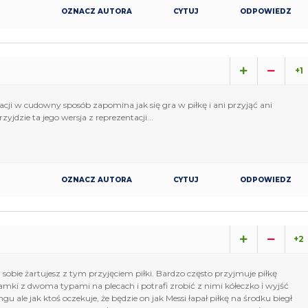
OZNACZ AUTORA
CYTUJ
ODPOWIEDZ
+1
cji w cudowny sposób zapomina jak się gra w piłkę i ani przyjąć ani
zyjdzie ta jego wersja z reprezentacji...
OZNACZ AUTORA
CYTUJ
ODPOWIEDZ
+2
 sobie żartujesz z tym przyjęciem piłki. Bardzo często przyjmuje piłkę
amki z dwoma typami na plecach i potrafi zrobić z nimi kółeczko i wyjść
ngu ale jak ktoś oczekuje, że będzie on jak Messi łapał piłkę na środku biegł