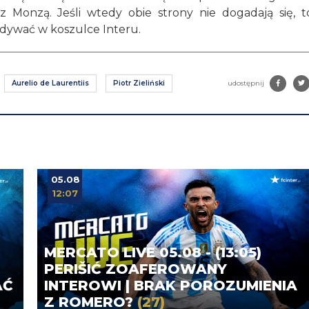
Monzą. Jeśli wtedy obie strony nie dogadają się, t
idywać w koszulce Interu.
Aurelio de Laurentiis
Piotr Zieliński
udostępnij
05.08
12:07
MERCATO LIVE 05.08 - (13:05)
PERIŠIĆ ZOAFEROWANY
AĆ
INTEROWI | BRAK POROZUMIENIA
Z ROMERO?
(27)