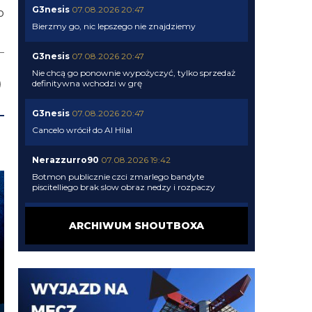
G3nesis
07.08.2026 20:47
o
Bierzmy go, nic lepszego nie znajdziemy
G3nesis
07.08.2026 20:47
Nie chcą go ponownie wypożyczyć, tylko sprzedaż
definitywna wchodzi w grę
G3nesis
07.08.2026 20:47
Cancelo wrócił do Al Hilal
Nerazzurro90
07.08.2026 19:42
Botmon publicznie czci zmarlego bandyte
piscitelliego brak slow obraz nedzy i rozpaczy
G3nesis
07.08.2026 19:15
ARCHIWUM SHOUTBOXA
Jak tam Adriano, co słychać
G3nesis
07.08.2026 19:15
Hehe 😁
FENDI_SOSA
07.08.2026 18:56