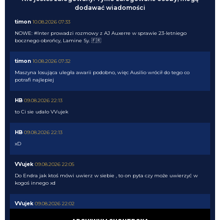
dodawać wiadomości
timon
10.08.2026 07:33
NOWE: #Inter prowadzi rozmowy z AJ Auxerre w sprawie 23-letniego
bocznego obrońcy, Lamine Sy. 🇫🇷
timon
10.08.2026 07:32
Maszyna losująca uległa awarii podobno, więc Ausilio wrócił do tego co
potrafi najlepiej
HB
09.08.2026 22:13
to Ci sie udalo VVujek
HB
09.08.2026 22:13
xD
VVujek
09.08.2026 22:05
Do Endra jak ktoś mówi uwierz w siebie , to on pyta czy może uwierzyć w
kogoś innego xd
VVujek
09.08.2026 22:02
Jedyny człowiek który nie ma szacunku nawet sam do siebie