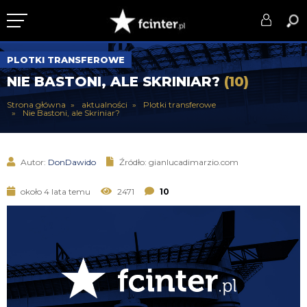
KLUB
PLOTKI TRANSFEROWE
NIE BASTONI, ALE SKRINIAR?
(10)
DRUŻYNA
Strona główna
aktualności
Plotki transferowe
Nie Bastoni, ale Skriniar?
SERIE A
PUCHARY
Autor:
DonDawido
Źródło: gianlucadimarzio.com
DLA TIFOSICH
około 4 lata temu
2471
10
SERWIS