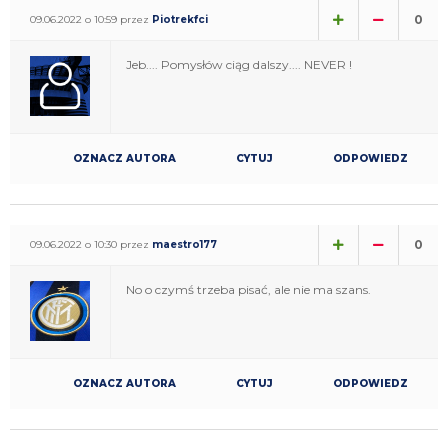
0
09.06.2022 o 10:59 przez
Piotrekfci
Jeb.... Pomysłów ciąg dalszy.... NEVER !
OZNACZ AUTORA
CYTUJ
ODPOWIEDZ
0
09.06.2022 o 10:30 przez
maestro177
No o czymś trzeba pisać, ale nie ma szans.
OZNACZ AUTORA
CYTUJ
ODPOWIEDZ