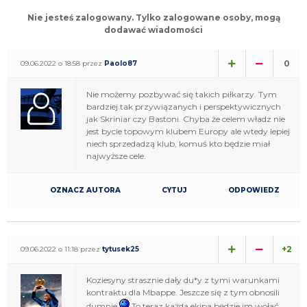
Nie jesteś zalogowany. Tylko zalogowane osoby, mogą
dodawać wiadomości
0
09.06.2022 o 18:58 przez
Paolo87
Nie możemy pozbywać się takich piłkarzy. Tym
bardziej tak przywiązanych i perspektywicznych
jak Skriniar czy Bastoni. Chyba że celem władz nie
jest bycie topowym klubem Europy ale wtedy lepiej
niech sprzedadzą klub, komuś kto będzie miał
najwyższe cele.
OZNACZ AUTORA
CYTUJ
ODPOWIEDZ
+2
09.06.2022 o 11:18 przez
tytusek25
Koziesyny strasznie dały du*y z tymi warunkami
kontraktu dla Mbappe. Jeszcze się z tym obnosili
dumnie
To teraz każda ekipa będzie im wołać