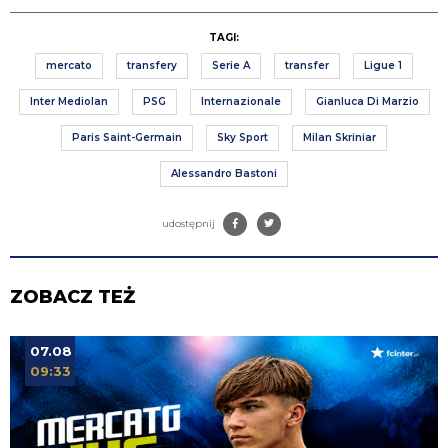
TAGI:
mercato
transfery
Serie A
transfer
Ligue 1
Inter Mediolan
PSG
Internazionale
Gianluca Di Marzio
Paris Saint-Germain
Sky Sport
Milan Skriniar
Alessandro Bastoni
udostępnij
ZOBACZ TEŻ
07.08
09:33