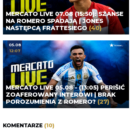
MERCATO LIVE 07.08 (15:50): SZANSE
NA ROMERO SPADAJĄ | JONES
NASTĘPCĄ FRATTESIEGO
(40)
05.08
12:07
MERCATO LIVE 05.08 - (13:05) PERIŠIĆ
ZOAFEROWANY INTEROWI | BRAK
POROZUMIENIA Z ROMERO?
(27)
KOMENTARZE
(10)