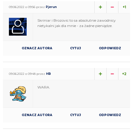
+1
09.06.2022 o 09:56 przez
Pjerun
Skriniar i Brozovic to sa absolutnie zawodnicy
nietykalni jak dla mnie - za żadne pieniądze.
OZNACZ AUTORA
CYTUJ
ODPOWIEDZ
+2
09.06.2022 o 09:48 przez
HB
WARA.
OZNACZ AUTORA
CYTUJ
ODPOWIEDZ