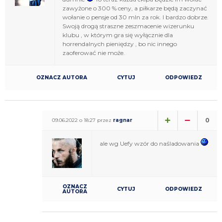
zawyżone o 300 % ceny, a piłkarze będą zaczynać
wołanie o pensje od 30 mln za rok. I bardzo dobrze.
Swoją drogą straszne zeszmacenie wizerunku
klubu , w którym gra się wyłącznie dla
horrendalnych pieniędzy , bo nic innego
zaoferować nie może.
OZNACZ AUTORA
CYTUJ
ODPOWIEDZ
0
09.06.2022 o 18:27 przez
ragnar
ale wg Uefy wzór do naśladowania
OZNACZ
CYTUJ
ODPOWIEDZ
AUTORA