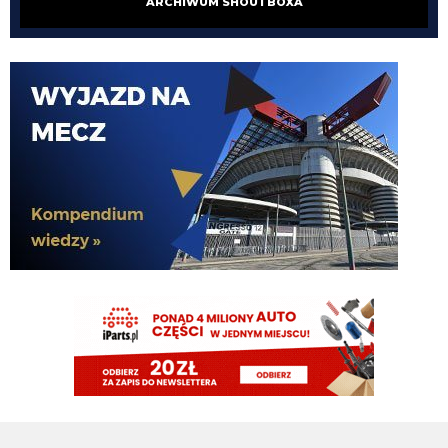
ARCHIWUM SHOUTBOXA
VVujek
09.08.2026 22:02
Endru wyzywający ludzi od kretynów itp to takie komiczne
VVujek
09.08.2026 22:00
Lepsze to niż błagać o powrót do grupy z której cię wyebali Xd
Nerazzurro90
09.08.2026 21:51
Miłośnik i wielbiciel wielkich murzynów sidibe singo pepe a teraz Norton
cuffy oto niejaki wujek, sodomitax zboczeniec
Endru
09.08.2026 21:31
I dalej chcą, a ty kretynie chciałes sidibe i pepe
VVujek
09.08.2026 21:24
Spence z Tottenhamu 0 g 0 asyst a wielu go tu chciało.
Cny
09.08.2026 21:23
plan idealny. kupujemy nortona za 15M, myślimy że kopnie Ewa razy prosto
piłkę i jakieś niukasyl czy inne lids da za niego sto milionów później, w
rzeczywistości bujamy się z nim jak z islamskim albancem