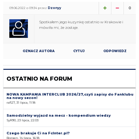
0
09.06.2022 o 09:34 przez
Dzonyy
Spotkałem jego kuzynkę ostatnio w Krakowie i
mówiła mi, że zostaje.
OZNACZ AUTORA
CYTUJ
ODPOWIEDZ
OSTATNIO NA FORUM
NOWA KAMPANIA INTERCLUB 2026/27,czyli zapisy do Fanklubu
na nowy sezon!
rafi27, 31 lipca, 11:18
Samodzielny wyjazd na mecz - kompendium wiedzy
SyR90, 23 lipca, 22:03
Czego brakuje Ci na FcInter.pl?
Borgen, 14 lipca, 16:18