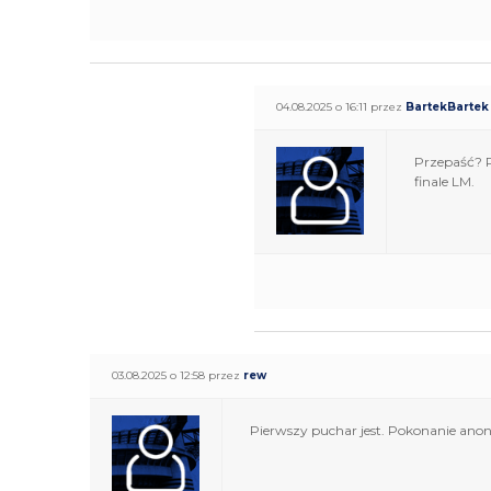
04.08.2025 o 16:11 przez
BartekBartek
Przepaść? P
finale LM.
03.08.2025 o 12:58 przez
rew
Pierwszy puchar jest. Pokonanie ano