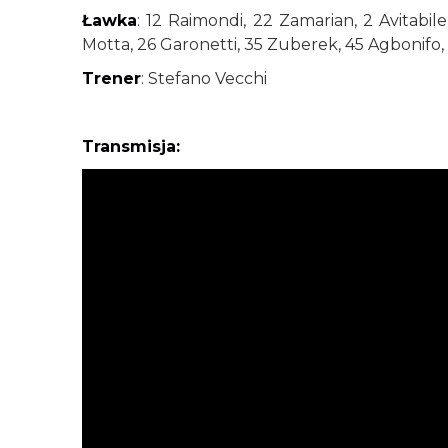
Ławka
: 12 Raimondi, 22 Zamarian, 2 Avitabile,
Motta, 26 Garonetti, 35 Zuberek, 45 Agbonifo,
Trener
: Stefano Vecchi
Transmisja: