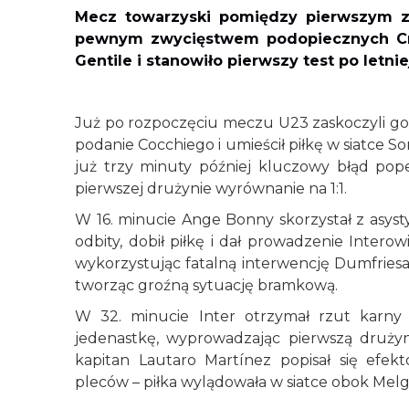
Mecz towarzyski pomiędzy pierwszym ze
pewnym zwycięstwem podopiecznych Cris
Gentile i stanowiło pierwszy test po letnie
Już po rozpoczęciu meczu U23 zaskoczyli go
podanie Cocchiego i umieścił piłkę w siatce
już trzy minuty później kluczowy błąd pope
pierwszej drużynie wyrównanie na 1:1.
W 16. minucie Ange Bonny skorzystał z asyst
odbity, dobił piłkę i dał prowadzenie Intero
wykorzystując fatalną interwencję Dumfriesa
tworząc groźną sytuację bramkową.
W 32. minucie Inter otrzymał rzut karny
jedenastkę, wyprowadzając pierwszą drużyn
kapitan Lautaro Martínez popisał się efe
pleców – piłka wylądowała w siatce obok Melgr