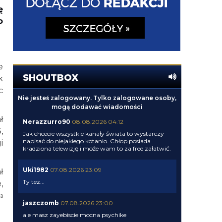
ę
o
e
SHOUTBOX
k
c
Nie jesteś zalogowany. Tylko zalogowane osoby,
mogą dodawać wiadomości
ł
Nerazzurro90
08.08.2026 04:12
,
Jak chcecie wszystkie kanały świata to wystarczy
napisać do niejakiego kotanio. Chłop posiada
i
kradziona telewizję i może wam to za free załatwić.
Uki1982
07.08.2026 23:09
ł
Ty tez...
,
a
jaszczomb
07.08.2026 23:00
ale masz zayebiscie mocna psychike