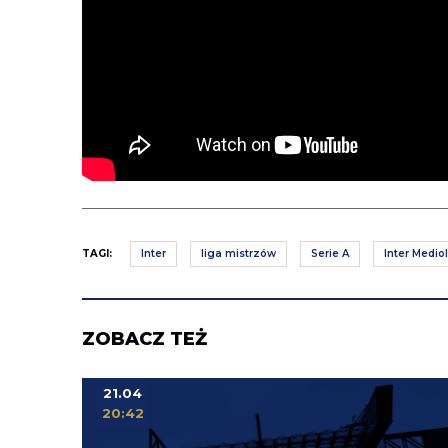
TAGI:
Inter
liga mistrzów
Serie A
Inter Medio
ZOBACZ TEŻ
21.04
20:42