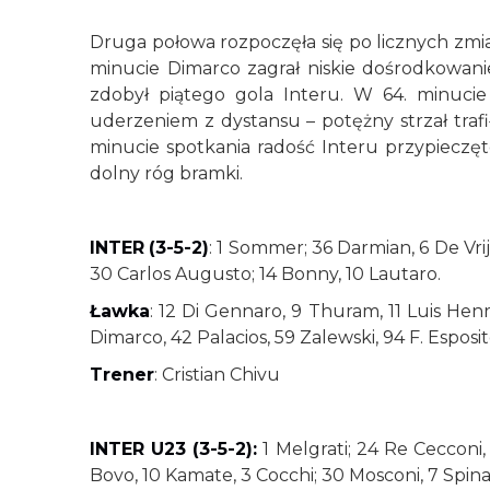
Druga połowa rozpoczęła się po licznych zmi
minucie Dimarco zagrał niskie dośrodkowanie 
zdobył piątego gola Interu. W 64. minuci
uderzeniem z dystansu – potężny strzał trafił
minucie spotkania radość Interu przypieczęt
dolny róg bramki.
INTER
(3-5-2)
: 1 Sommer; 36 Darmian, 6 De Vrij
30 Carlos Augusto; 14 Bonny, 10 Lautaro.
Ławka
: 12 Di Gennaro, 9 Thuram, 11 Luis Henr
Dimarco, 42 Palacios, 59 Zalewski, 94 F. Esposi
Trener
: Cristian Chivu
INTER U23 (3-5-2):
1 Melgrati; 24 Re Cecconi,
Bovo, 10 Kamate, 3 Cocchi; 30 Mosconi, 7 Spin