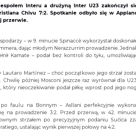
społem Interu a drużyną Inter U23 zakończył si
tiana Chivu 7:2. Spotkanie odbyło się w Appian
j przerwie.
spodarzy – w 9. minucie Spinaccè wykorzystał doskonał
 Sommera, dając młodym Nerazzurrim prowadzenie. Jedna
łnił Kamate – podał bez kontroli do tyłu, umożliwiają
y Lautaro Martínez – choć początkowo jego strzał zosta
wi. Chwilę później Mosconi jeszcze raz wyrównał dla U23
, który nieoczekiwanie podał piłkę wprost pod jego nog
 po faulu na Bonnym – Asllani perfekcyjnie wykona
ę na prowadzenie 3:2. Przed przerwą, w 42. minucie
ktownym strzałem po precyzyjnym podaniu Sučića zz
atiego, ustalając wynik pierwszej połowy na 4:2.