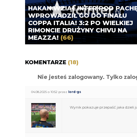
HAKAN WZIĄŁ INTER POD PACHĘ
WPROWADZIŁ GO DO FINAŁU
COPPA ITALIA! 3:2 PO WIELKIEJ
RIMONCIE DRUŻYNY CHIVU NA
MEAZZA!
(66)
KOMENTARZE
(18)
Nie jesteś zalogowany. Tylko z
04.08.2025 o 10:52 przez
lord-gs
Wynik pokazuje przepaść jaka dzieli 