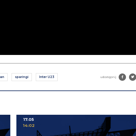
lan
sparingi
Inter U23
udostępnij
17.05
14:02