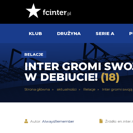
KLUB
DRUŻYNA
SERIE A
P
RELACJE
INTER GROMI SWO
W DEBIUCIE!
(18)
Strona główna
aktualności
Relacje
Inter gromi swoj
Autor:
AlwaysRemember
Źródło: en.inter.i