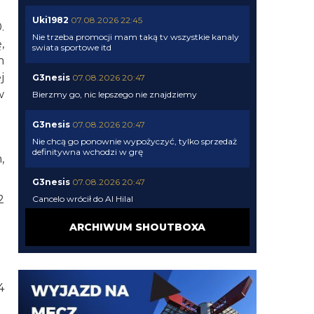
Uki1982
07.08.2026 22:45
.
Nie trzeba promocji mam taką tv wszystkie kanaly
,
swiata sportowe itd
m
j
G3nesis
07.08.2026 20:47
w
Bierzmy go, nic lepszego nie znajdziemy
G3nesis
07.08.2026 20:47
Nie chcą go ponownie wypożyczyć, tylko sprzedaż
definitywna wchodzi w grę
,
G3nesis
07.08.2026 20:47
2
Cancelo wrócił do Al Hilal
ARCHIWUM SHOUTBOXA
Nerazzurro90
07.08.2026 19:42
Botmon publicznie czci zmarlego bandyte
piscitelliego brak slow obraz nedzy i rozpaczy
4
G3nesis
07.08.2026 19:15
Jak tam Adriano, co słychać