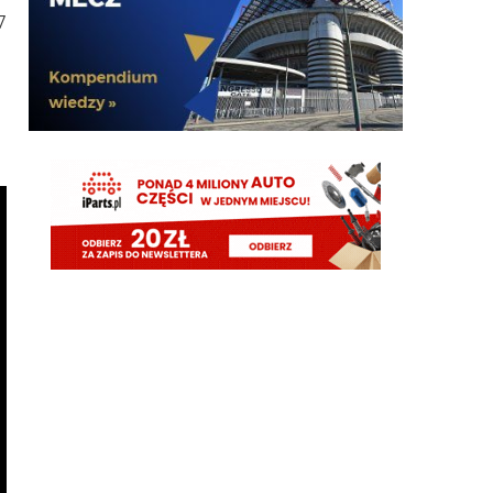
7
G3nesis
07.08.2026 19:15
Hehe 😁
FENDI_SOSA
07.08.2026 18:56
Adriano ty already dead a nie forever he xd
FENDI_SOSA
07.08.2026 18:56
Oleeks ciśnij go he
Adriano_forever
07.08.2026 18:30
mnie też zbanował za danie reakcji haha na jego
ostatnie stanowisko które było ostatnie ostatnim
ostatniejsze i najostatniejsze
Adriano_forever
07.08.2026 18:29
don korleone polskiej kibolki
Adriano_forever
07.08.2026 18:29
typ jest odklejony