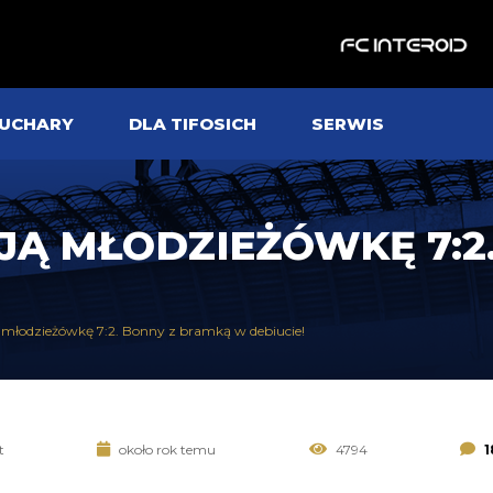
UCHARY
DLA TIFOSICH
SERWIS
JĄ MŁODZIEŻÓWKĘ 7:2
ą młodzieżówkę 7:2. Bonny z bramką w debiucie!
t
około rok temu
4794
1