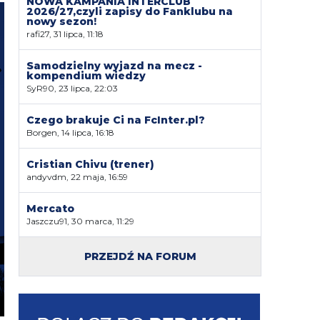
NOWA KAMPANIA INTERCLUB
2026/27,czyli zapisy do Fanklubu na
nowy sezon!
rafi27, 31 lipca, 11:18
Samodzielny wyjazd na mecz -
kompendium wiedzy
SyR90, 23 lipca, 22:03
Czego brakuje Ci na FcInter.pl?
Borgen, 14 lipca, 16:18
Cristian Chivu (trener)
andyvdm, 22 maja, 16:59
Mercato
Jaszczu91, 30 marca, 11:29
PRZEJDŹ NA FORUM