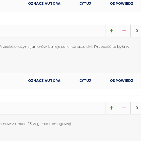
OZNACZ AUTORA
CYTUJ
ODPOWIEDZ
0
rzecież drużyna juniorów istnieje od kilkunastu dni. Przepaść to była w
OZNACZ AUTORA
CYTUJ
ODPOWIEDZ
0
nimow z under-23 w gierce treningowej.