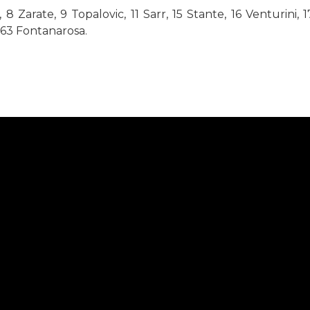
 8 Zarate, 9 Topalovic, 11 Sarr, 15 Stante, 16 Venturini, 1
 63 Fontanarosa.