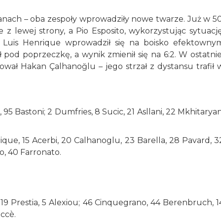
anach – oba zespoły wprowadziły nowe twarze. Już w 50
z lewej strony, a Pio Esposito, wykorzystując sytuację
e Luis Henrique wprowadził się na boisko efektowny
 pod poprzeczkę, a wynik zmienił się na 6:2. W ostatnie
ował Hakan Çalhanoğlu – jego strzał z dystansu trafił 
, 95 Bastoni; 2 Dumfries, 8 Sucic, 21 Asllani, 22 Mkhitaryan
ique, 15 Acerbi, 20 Calhanoglu, 23 Barella, 28 Pavard, 3
to, 40 Farronato.
 19 Prestia, 5 Alexiou; 46 Cinquegrano, 44 Berenbruch, 1
accè.