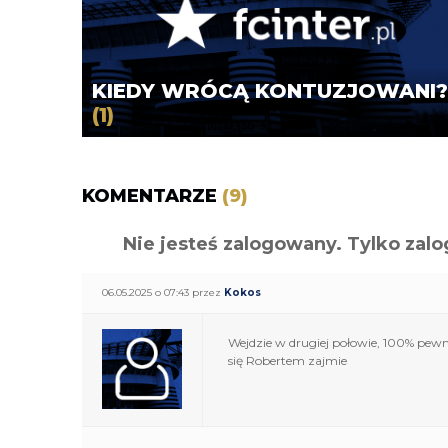
KIEDY WRÓCĄ KONTUZJOWANI?
(1)
KOMENTARZE
(9)
Nie jesteś zalogowany. Tylko z
06.05.2025 o 07:43 przez
Kokos
Wejdzie w drugiej połowie, 100% pewn
się Robertem zajmie