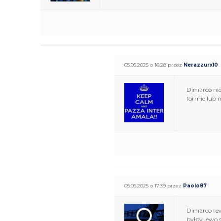
05.05.2025 o 16:28 przez
Nerazzurx10
Dimarco nies
formie lub 
05.05.2025 o 17:39 przez
Paolo87
Dimarco rew
byłby lewo 