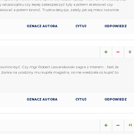
y od początku czy lepiej zabezpieczyć tyły a potem atakować czy
akować a potem bronić. Trudna decyzja, zależy jak się mecz rozwinie.
OZNACZ AUTORA
CYTUJ
ODPOWIEDZ
0
powinno być: Czy mgr Robert Lewandowski zagra z Interem... fakt że
a żonka na urodziny mu kupiła magistra, no nie wiedziała co kupić to
OZNACZ AUTORA
CYTUJ
ODPOWIEDZ
+1