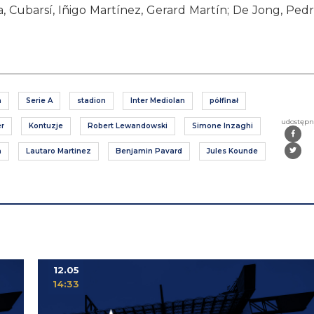
, Cubarsí, Iñigo Martínez, Gerard Martín; De Jong, Pedri
a
Serie A
stadion
Inter Mediolan
półfinał
udostępn
er
Kontuzje
Robert Lewandowski
Simone Inzaghi
a
Lautaro Martinez
Benjamin Pavard
Jules Kounde
12.05
14:33