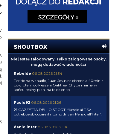
e
w
y
o
SHOUTBOX
,
Nie jesteś zalogowany. Tylko zalogowane osoby,
a
mogą dodawać wiadomości
ą
Rebelde
06.08.2026 21:34
t
Perisic na wahadło, Juan Jesus ns obrone a 40mln z
i
powrotem do kieszeni Oaktree. Chyba mamy w
końcu realny plan. na te okienko.
Paolo92
06.08.2026 21:26
🚨 GAZZETTA DELLO SPORT: “Kostic al PSV
potrebbe sbloccare il ritorno di Ivan Perisic all’Inter”.
;
danielinter
06.08.2026 21:06