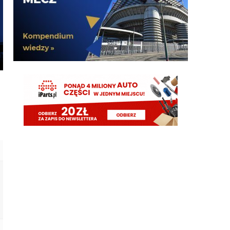
Jakiej różnicy? Są pieniądze, to możesz mieć i 40
zawodników na kontrakcie jak Chelsea czy
Tottenham. Nie ma pieniędzy, to nie kupujesz póki
nie sprzedasz. Nie ma żadnego mitycznego
blokowania miejsca.
Xucatlan
06.08.2026 20:21
Cny 06.08.2026 17:26 jak nie czujesz pewnej
różnicy to twoja sprawa
El_Imprezatore
06.08.2026 20:21
w tym klubie za oaktree to prawie wszystko nie gra
martins2000
06.08.2026 20:20
timon też tak myślałem coś tam nie gra..
Cyrax
06.08.2026 19:45
No wygląda to wszystko póki co jak jedna wielka
prowizorka
timon
06.08.2026 19:42
A moze my od poczatku prowadzimy fake
negocjacje. Romero byl juz niby dogadanu, niby