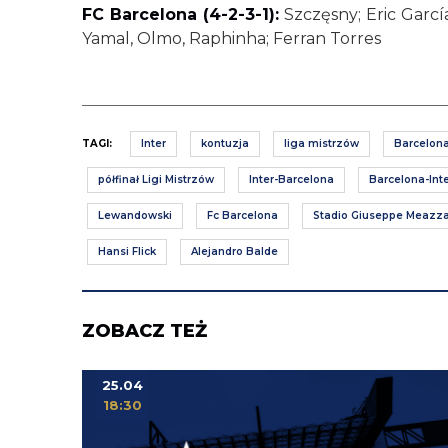
FC Barcelona (4-2-3-1):
Szczęsny; Eric García
Yamal, Olmo, Raphinha; Ferran Torres
TAGI:
Inter
kontuzja
liga mistrzów
Barcelon
półfinał Ligi Mistrzów
Inter-Barcelona
Barcelona-Int
Lewandowski
Fc Barcelona
Stadio Giuseppe Meazz
Hansi Flick
Alejandro Balde
ZOBACZ TEŻ
25.04
18:30