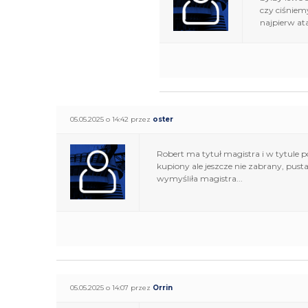
czy ciśniem
najpierw at
05.05.2025 o 14:42 przez
oster
Robert ma tytuł magistra i w tytule 
kupiony ale jeszcze nie zabrany, pust
wymyśliła magistra...
05.05.2025 o 14:07 przez
Orrin