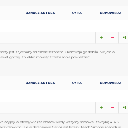
OZNACZ AUTORA
CYTUJ
ODPOWIEDZ
+1
tety jest zajechany strasznie sezonem + kontuzja go dobiła. Nie jest w
nawet gorzej i to lekko mówiąc trzeba sobie powiedzieć
OZNACZ AUTORA
CYTUJ
ODPOWIEDZ
+1
elacyjny w ofensywie (za czasów kiedy wszyscy stosowali taktykę 4-4-2
skrzydłowym) ale w defensywie Carlos jest lepszy. Niech Simone zdecyduje