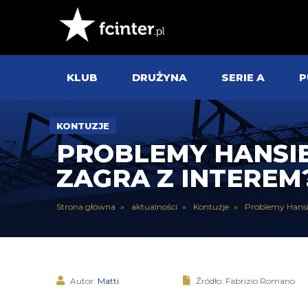
KLUB
DRUŻYNA
SERIE A
P
KONTUZJE
PROBLEMY HANSIE
ZAGRA Z INTEREM
Strona główna
aktualności
Kontuzje
Problemy Hansi
Autor:
Matti
Źródło: Fabrizio Romano