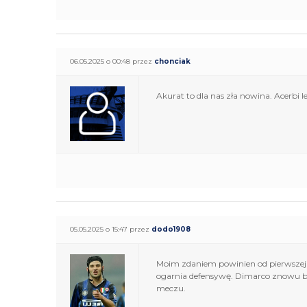
06.05.2025 o 00:48 przez
chonciak
Akurat to dla nas zła nowina. Acerbi l
05.05.2025 o 15:47 przez
dodo1908
Moim zdaniem powinien od pierwszej m
ogarnia defensywę. Dimarco znowu b
meczu.