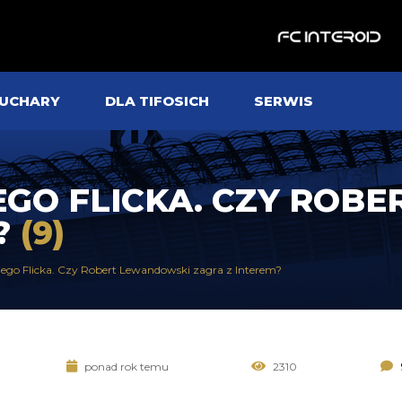
UCHARY
DLA TIFOSICH
SERWIS
GO FLICKA. CZY ROB
?
(9)
ego Flicka. Czy Robert Lewandowski zagra z Interem?
ponad rok temu
2310