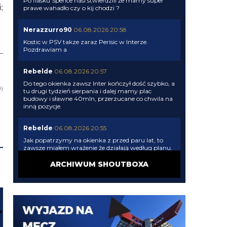
Po fiasku Spence nasi stwierdzili że mamy super
;
prawe wahadło czy o kij chodzi ?
Nerazzurro90
06.08.2026 20:58
Kostic w PSV takze zaraz Perisic w Interze.
Pozdrawiam a
Rebelde
06.08.2026 20:57
Do tego okienka zawsz Inter kończył dość szybko, a
ij
tu drugi tydzień sierpania i dalej mamy plac
budowy i sławne 40mln, przerzucane co chwila na
inną pozycje.
Rebelde
06.08.2026 20:55
Jak popatrzymy na okienka z przed paru lat, to
zawsze miałem wrażenie że działają według planu.
Wiekszy lub mniejszy budżet, ale zawsze Marotta
miał plan. A te okienko jest "inne", odbijanie sie od
ARCHIWUM SHOUTBOXA
jednej ściany do drugiej, latanie bez pilota. Cele
transferowo co chwile sie zmieniają, najwazniejszy
był wahadłowy, potem obrońca a teraz to juz w
sumie nie wiadomo.
Xucatlan
06.08.2026 20:22