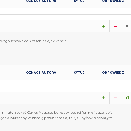
OZNACZ AUTORA
CYTUJ
ODPOWIEDZ
0
ewego schowa do kieszeni tak jak kane'a.
OZNACZ AUTORA
CYTUJ
ODPOWIEDZ
+1
inuty zagrać Carlos Augusto bo jest w lepszej formie i dużo lepiej
ędzie wkręcany w ziemię przez Yamala, tak jak było w pierwszym