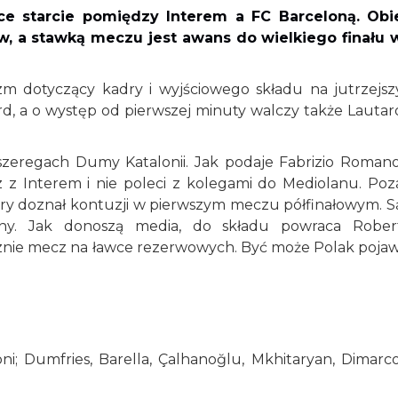
ące starcie pomiędzy Interem a FC Barceloną. Obi
ów, a stawką meczu jest awans do wielkiego finału 
m dotyczący kadry i wyjściowego składu na jutrzejsz
d, a o występ od pierwszej minuty walczy także Lautar
szeregach Dumy Katalonii. Jak podaje Fabrizio Romano
 z Interem i nie poleci z kolegami do Mediolanu. Poz
óry doznał kontuzji w pierwszym meczu półfinałowym. S
ony. Jak donoszą media, do składu powraca Rober
nie mecz na ławce rezerwowych. Być może Polak pojaw
i; Dumfries, Barella, Çalhanoğlu, Mkhitaryan, Dimarco