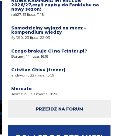
NOWA KAMPANIA INTERCLUB
2026/27,czyli zapisy do Fanklubu na
nowy sezon!
rafi27, 31 lipca, 11:18
Samodzielny wyjazd na mecz -
kompendium wiedzy
SyR90, 23 lipca, 22:03
Czego brakuje Ci na FcInter.pl?
Borgen, 14 lipca, 16:18
Cristian Chivu (trener)
andyvdm, 22 maja, 16:59
Mercato
Jaszczu91, 30 marca, 11:29
PRZEJDŹ NA FORUM