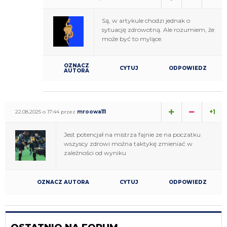
Są, w artykule chodzi jednak o
sytuację zdrowotną. Ale rozumiem, że
może być to mylące.
OZNACZ
CYTUJ
ODPOWIEDZ
AUTORA
+1
22.08.2025 o 17:44 przez
mroowa111
Jest potencjał na mistrza fajnie ze na poczatku
wszyscy zdrowi można taktykę zmieniać w
zależności od wyniku
OZNACZ AUTORA
CYTUJ
ODPOWIEDZ