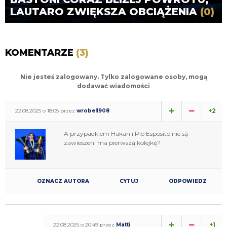
LAUTARO ZWIĘKSZA OBCIĄŻENIA
(0)
KOMENTARZE
(3)
Nie jesteś zalogowany. Tylko zalogowane osoby, mogą
dodawać wiadomości
+2
22.08.2025 o 18:05 przez
wrobel1908
A przypadkiem Hakan i Pio Esposito nie są
zawieszeni ma pierwszą kolejkę?
OZNACZ AUTORA
CYTUJ
ODPOWIEDZ
+1
22.08.2025 o 20:49 przez
Matti