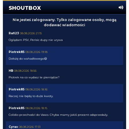
SHOUTBOX
Nie jesteś zalogowany. Tylko zalogowane osoby, mogą
dodawać wiadomości
Rafi23
08.08.2026 21:15
Oglądam PSV, Perisic dupy nie urywa
Piotrek85
08.08.2026 19:18
Dołożę do wahadłowego😃
HB
08.08.2026 18:56
Piotrek na co wydasz te pieniądze?
Piotrek85
08.08.2026 18:16
Raczej nie będą to duże kwoty.
Piotrek85
08.08.2026 18:15
Colidio przechodzi do Vasco. Chyba mamy jakiś procent odsprzedaży.
Cyrax
08.08.2026 17:31