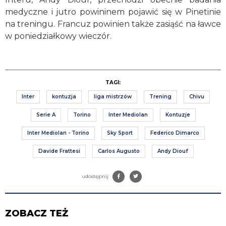
medyczne i jutro powininem pojawić się w Pinetinie
na treningu. Francuz powinien także zasiąść na ławce
w poniedziałkowy wieczór.
TAGI:
Inter
kontuzja
liga mistrzów
Trening
Chivu
Serie A
Torino
Inter Mediolan
Kontuzje
Inter Mediolan - Torino
Sky Sport
Federico Dimarco
Davide Frattesi
Carlos Augusto
Andy Diouf
udostępnij
ZOBACZ TEŻ