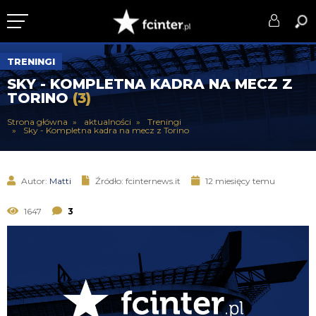
KLUB
TRENINGI
SKY - KOMPLETNA KADRA NA MECZ Z
DRUŻYNA
TORINO
(3)
SERIE A
Strona główna
aktualności
Treningi
Sky - Kompletna kadra na mecz z Torino
PUCHARY
DLA TIFOSICH
Autor:
Matti
Źródło: fcinternews.it
12 miesięcy temu
SERWIS
1647
3