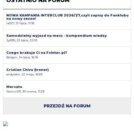
OSTATNIO NA FORUM
NOWA KAMPANIA INTERCLUB 2026/27,czyli zapisy do Fanklubu
na nowy sezon!
rafi27, 31 lipca, 11:18
Samodzielny wyjazd na mecz - kompendium wiedzy
SyR90, 23 lipca, 22:03
Czego brakuje Ci na FcInter.pl?
Borgen, 14 lipca, 16:18
Cristian Chivu (trener)
andyvdm, 22 maja, 16:59
Mercato
Jaszczu91, 30 marca, 11:29
PRZEJDŹ NA FORUM