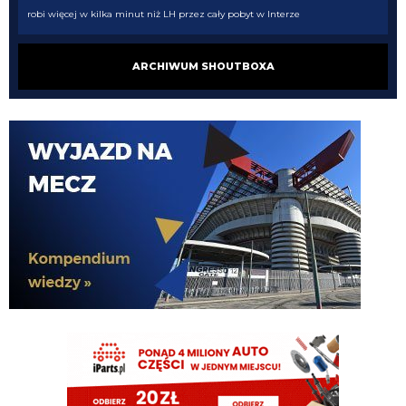
robi więcej w kilka minut niż LH przez cały pobyt w Interze
Cyrax
08.08.2026 17:30
ARCHIWUM SHOUTBOXA
Taki Olise dla ubogich
Orzeu
08.08.2026 17:29
Diouf naprawdę tak dobrze wygląda na wahadle?
Orzeu
08.08.2026 17:29
i jak tam ten meczyk dzisiaj wyglądał?
Cyrax
08.08.2026 16:38
Zmienili taktykę. Już nawet się nie dogadują
Chuchu
08.08.2026 16:36
Z kim się Inter dziś dogadał?
Tifosinho
08.08.2026 16:02
0 celnych strzałów robi wrażenie
Rebelde
08.08.2026 15:48