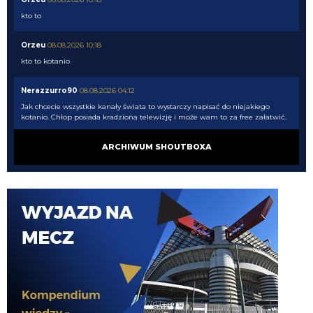
kto to
Orzeu
08.08.2026 10:18
kto to kotanio
Nerazzurro90
08.08.2026 04:12
Jak chcecie wszystkie kanały świata to wystarczy napisać do niejakiego
kotanio. Chłop posiada kradziona telewizję i może wam to za free załatwić.
Uki1982
07.08.2026 23:09
ARCHIWUM SHOUTBOXA
Ty tez...
jaszczomb
07.08.2026 23:00
ale masz zayebiscie mocna psychike
Uki1982
07.08.2026 22:45
Nie trzeba promocji mam taką tv wszystkie kanaly swiata sportowe itd
G3nesis
07.08.2026 20:47
Bierzmy go, nic lepszego nie znajdziemy