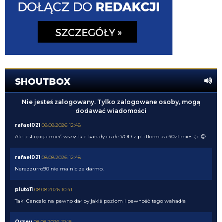
SHOUTBOX
Nie jesteś zalogowany. Tylko zalogowane osoby, mogą
dodawać wiadomości
rafael021
08.08.2026 12:48
Ale jest opcja mieć wszystkie kanały i całe VOD z platform za 40zl miesiąc 😉
rafael021
08.08.2026 12:48
Nerazzurro90 nie ma nic za darmo.
pluto11
08.08.2026 10:41
Taki Cancelo na pewno dał by jakiś poziom i pewność tego wahadła
Orzeu
08.08.2026 10:18