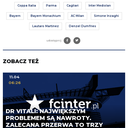
Coppa Italia
Parma
Cagliari
Inter Mediolan
Bayern
Bayern Monachium
AC Milan
Simone Inzaghi
Lautaro Martinez
Denzel Dumfries
udostępnij
ZOBACZ TEŻ
11.04
06:26
DR VITALI: NAJWIĘKSZYM
PROBLEMEM SĄ NAWROTY.
ZALECANA PRZERWA TO TRZY