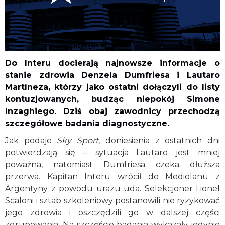
Do Interu docierają najnowsze informacje o
stanie zdrowia Denzela Dumfriesa i Lautaro
Martíneza, którzy jako ostatni dołączyli do listy
kontuzjowanych, budząc niepokój Simone
Inzaghiego. Dziś obaj zawodnicy przechodzą
szczegółowe badania diagnostyczne.
Jak podaje
Sky Sport
, doniesienia z ostatnich dni
potwierdzają się – sytuacja Lautaro jest mniej
poważna, natomiast Dumfriesa czeka dłuższa
przerwa. Kapitan Interu wrócił do Mediolanu z
Argentyny z powodu urazu uda. Selekcjoner Lionel
Scaloni i sztab szkoleniowy postanowili nie ryzykować
jego zdrowia i oszczędzili go w dalszej części
zgrupowania. Na szczęście badania wykazały jedynie