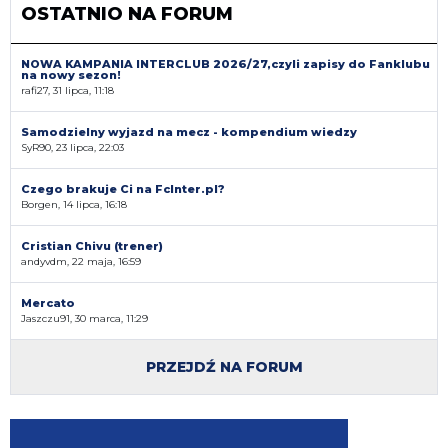
OSTATNIO NA FORUM
NOWA KAMPANIA INTERCLUB 2026/27,czyli zapisy do Fanklubu
na nowy sezon!
rafi27, 31 lipca, 11:18
Samodzielny wyjazd na mecz - kompendium wiedzy
SyR90, 23 lipca, 22:03
Czego brakuje Ci na FcInter.pl?
Borgen, 14 lipca, 16:18
Cristian Chivu (trener)
andyvdm, 22 maja, 16:59
Mercato
Jaszczu91, 30 marca, 11:29
PRZEJDŹ NA FORUM