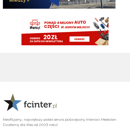
G3nesis
07.08.2026 20:47
Nie chcą go ponownie wypożyczyć, tylko sprzedaż definitywna wchodzi w
grę
G3nesis
07.08.2026 20:47
Cancelo wrócił do Al Hilal
Nerazzurro90
07.08.2026 19:42
Botmon publicznie czci zmarlego bandyte piscitelliego brak slow obraz
nedzy i rozpaczy
G3nesis
07.08.2026 19:15
Jak tam Adriano, co słychać
G3nesis
07.08.2026 19:15
Hehe 😁
FENDI_SOSA
07.08.2026 18:56
Adriano ty already dead a nie forever he xd
Nieoficjalny, największy polski serwis poświęcony Interowi Mediolan.
Działamy dla Was od 2003 roku!
FENDI_SOSA
07.08.2026 18:56