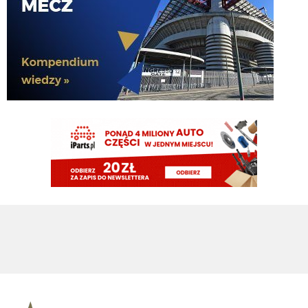
ragnar
08.08.2026 15:02
Diouf szybka noga 😄
ragnar
08.08.2026 15:02
Ładnie Bovio czy jak mu tam skubnał
VVujek
08.08.2026 15:02
Diouf pan piłkarz ,a niektórzy chcieli się go już pozbyć xdd
FENDI_SOSA
08.08.2026 15:00
dzieki diouf Królu.
FENDI_SOSA
08.08.2026 15:00
korni!
FENDI_SOSA
08.08.2026 14:56
kurde jakby jeszcze byl dla nas korni. to pieknie
FENDI_SOSA
08.08.2026 14:55
betbuilder