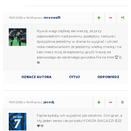
+1
19.01.2026 o 16:49 przez
mroowa111
Rywal wagi ciężkiej ale wierzę, że przy
odpowiednim nastawieniu, podejściu, taktyce i
dyscyplinie jesteśmy w stanie to wygrać i utrzeć
nosa niedowiarkom że jesteśmy wielką marką i na
taki mecz liczę że będziemy gryźć trawę od
pierwszego do ostatniego gwizdka Forza Inter🏆🥇
⚽️
OZNACZ AUTORA
CYTUJ
ODPOWIEDZ
0
19.01.2026 o 16:49 przez
jacodj
Fajnie byłoby ich wyjaśnić jak ostatnio. Oni grali ,a
My jeden zerko i do przodu! FORZA RAGAZZI 💪🏻
🖤💙