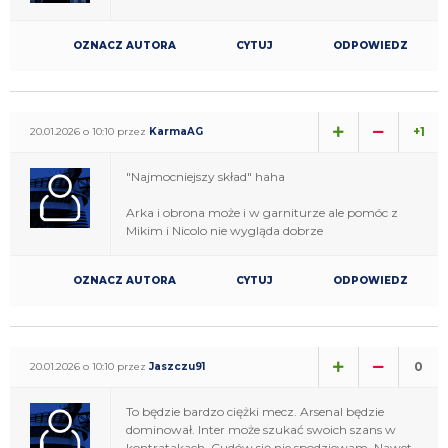
OZNACZ AUTORA
CYTUJ
ODPOWIEDZ
+1
20.01.2026 o 10:10 przez
KarmaAG
"Najmocniejszy skład" haha
Arka i obrona może i w garniturze ale pomóc z
Mikim i Nicolo nie wygląda dobrze
OZNACZ AUTORA
CYTUJ
ODPOWIEDZ
0
20.01.2026 o 10:10 przez
Jaszczu91
To będzie bardzo ciężki mecz. Arsenal będzie
dominował. Inter może szukać swoich szans w
kontratakach. Cudów się nie spodziewam. Nawet