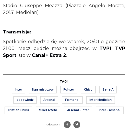
Stadio Giuseppe Meazza (Piazzale Angelo Moratti,
20151 Mediolan)
Transmisja:
Spotkanie odbędzie się we wtorek, 20/01 o godzinie
21:00. Mecz będzie można obejrzeć w
TVP1
,
TVP
Sport
lub w
Canal+ Extra 2
.
TAGI:
Inter
liga mistrzów
FcInter
Chivu
Serie A
zapowiedź
Arsenal
FcInter.pl
Inter Mediolan
Cristian Chivu
Mikel Arteta
Arsenal - Inter
Inter - Arsenal
udostępnij