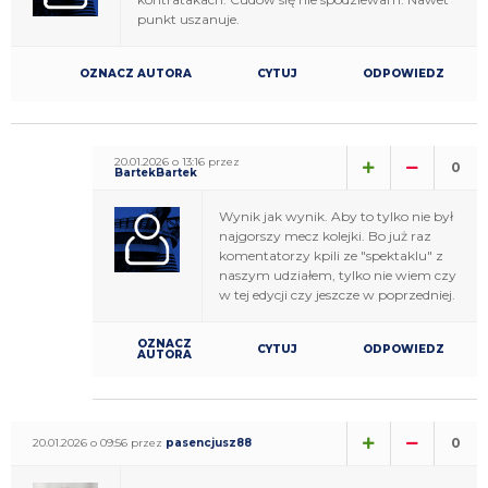
punkt uszanuje.
OZNACZ AUTORA
CYTUJ
ODPOWIEDZ
20.01.2026 o 13:16 przez
0
BartekBartek
Wynik jak wynik. Aby to tylko nie był
najgorszy mecz kolejki. Bo już raz
komentatorzy kpili ze "spektaklu" z
naszym udziałem, tylko nie wiem czy
w tej edycji czy jeszcze w poprzedniej.
OZNACZ
CYTUJ
ODPOWIEDZ
AUTORA
0
20.01.2026 o 09:56 przez
pasencjusz88