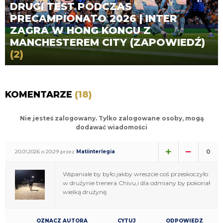
DRUGI TEST PODCZAS
PRECAMPIONATO 2026 | INTER
ZAGRA W HONG KONGU Z
MANCHESTEREM CITY (ZAPOWIEDŹ)
(2)
KOMENTARZE
(18)
Nie jesteś zalogowany. Tylko zalogowane osoby, mogą
dodawać wiadomości
0
20.01.2026 o 20:29 przez
Matiinterlegia
Wspaniale by było jakby wreszcie coś przeskoczyło
w drużynie trenera Chivu,i dla odmiany by pokonał
wielką drużynę.
OZNACZ AUTORA
CYTUJ
ODPOWIEDZ