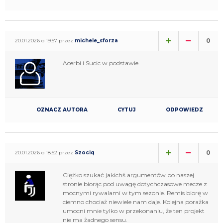
0
20.01.2026 o 19:57 przez
michele_sforza
Acerbi i Sucic w podstawie.
OZNACZ AUTORA
CYTUJ
ODPOWIEDZ
0
20.01.2026 o 18:52 przez
Szociq
Ciężko szukać jakichś argumentów po naszej
stronie biorąc pod uwagę dotychczasowe mecze z
mocnymi rywalami w tym sezonie. Remis biorę w
ciemno chociaż niewiele nam daje. Kolejna porażka
umocni mnie tylko w przekonaniu, że ten projekt
nie ma żadnego sensu.