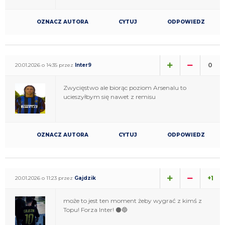
OZNACZ AUTORA
CYTUJ
ODPOWIEDZ
0
20.01.2026 o 14:35 przez
Inter9
Zwycięstwo ale biorąc poziom Arsenalu to
ucieszyłbym się nawet z remisu
OZNACZ AUTORA
CYTUJ
ODPOWIEDZ
+1
20.01.2026 o 11:23 przez
Gajdzik
może to jest ten moment żeby wygrać z kimś z
Topu! Forza Inter! ⚫🔵