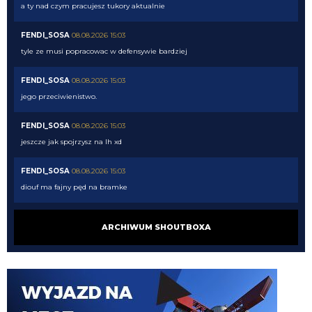
a ty nad czym pracujesz tukory aktualnie
FENDI_SOSA
08.08.2026 15:03
tyle ze musi popracowac w defensywie bardziej
FENDI_SOSA
08.08.2026 15:03
jego przeciwienistwo.
FENDI_SOSA
08.08.2026 15:03
jeszcze jak spojrzysz na lh xd
FENDI_SOSA
08.08.2026 15:03
diouf ma fajny pęd na bramke
VVujek
08.08.2026 15:03
ARCHIWUM SHOUTBOXA
Ty nazwałeś go plackiem przypominam
Nerazzurro90
08.08.2026 15:03
fajnie ze diouf kolejny mecz z golem, ołktri ma tym samym argumenty zeby
w sumie zamknac juz mercato