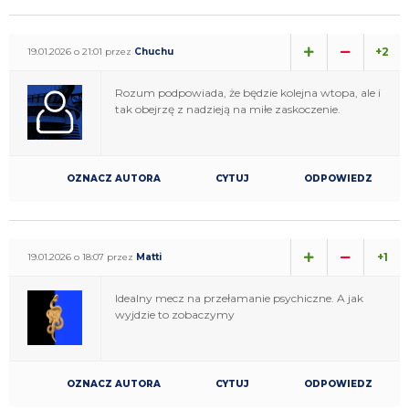
+2
19.01.2026 o 21:01 przez
Chuchu
Rozum podpowiada, że będzie kolejna wtopa, ale i
tak obejrzę z nadzieją na miłe zaskoczenie.
OZNACZ AUTORA
CYTUJ
ODPOWIEDZ
+1
19.01.2026 o 18:07 przez
Matti
Idealny mecz na przełamanie psychiczne. A jak
wyjdzie to zobaczymy
OZNACZ AUTORA
CYTUJ
ODPOWIEDZ