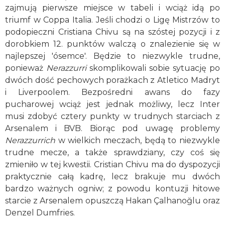
zajmują pierwsze miejsce w tabeli i wciąż idą po
triumf w Coppa Italia. Jeśli chodzi o Ligę Mistrzów to
podopieczni Cristiana Chivu są na szóstej pozycji i z
dorobkiem 12. punktów walczą o znalezienie się w
najlepszej 'ósemce'. Będzie to niezwykle trudne,
ponieważ
Nerazzurri
skomplikowali sobie sytuację po
dwóch dość pechowych porażkach z Atletico Madryt
i Liverpoolem. Bezpośredni awans do fazy
pucharowej wciąż jest jednak możliwy, lecz Inter
musi zdobyć cztery punkty w trudnych starciach z
Arsenalem i BVB. Biorąc pod uwagę problemy
Nerazzurrich
w wielkich meczach, będą to niezwykle
trudne mecze, a także sprawdziany, czy coś się
zmieniło w tej kwestii. Cristian Chivu ma do dyspozycji
praktycznie całą kadrę, lecz brakuje mu dwóch
bardzo ważnych ogniw; z powodu kontuzji hitowe
starcie z Arsenalem opuszczą Hakan Çalhanoğlu oraz
Denzel Dumfries.