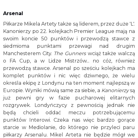
Arsenal
Piłkarze Mikela Artety także są liderem, przez duże 'L'.
Kanonierzy po 22. kolejkach Premier League mają na
swoim koncie 50 punktów i przewodzą stawce z
siedmioma punktami przewagi nad drugim
Manchesterem City.
The Gunners
wciąż także walczą
o FA Cup, a w Lidze Mistrzów... no cóż, również
przewodzą stawce. Arsenal po sześciu kolejkach ma
komplet punktów i nic więc dziwnego, że wielu
określa ekipę z Londynu na ten moment najlepszą w
Europie. Wyniki mówią same za siebie, a
Kanonierzy
są
już pewni gry w fazie pucharowej elitarnych
rozgrywek. Londyńczycy z pewnością jednak nie
będą chcieli oddać meczu potrzebującemu
punktów Interowi. Czeka nas więc bardzo gorące
starcie w Mediolanie, do którego nie przyleci paru
piłkarzy Arsenalu. Mikel Arteta nie będzie mógł we