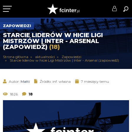
KLUB
ZAPOWIEDZI
STARCIE LIDERÓW W HICIE LIGI
DRUŻYNA
MISTRZÓW | INTER - ARSENAL
(ZAPOWIEDŹ)
(18)
SERIE A
Strona główna
aktualności
Zapowiedzi
Starcie liderów w hicie Ligi Mistrzów | Inter - Arsenal (zapowiedź)
PUCHARY
DLA TIFOSICH
Autor:
Matti
Źródło: inf. własna
7 miesięcy temu
SERWIS
1826
18