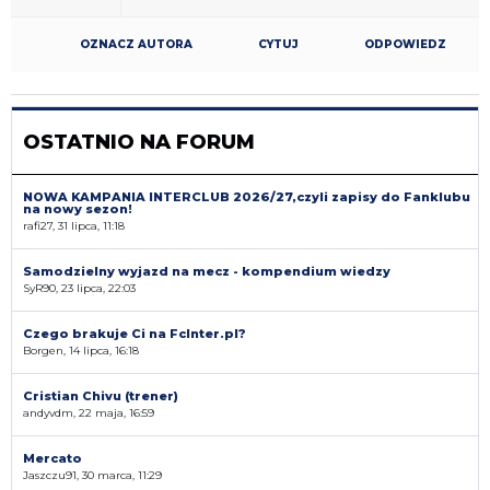
OZNACZ AUTORA
CYTUJ
ODPOWIEDZ
OSTATNIO NA FORUM
NOWA KAMPANIA INTERCLUB 2026/27,czyli zapisy do Fanklubu
na nowy sezon!
rafi27, 31 lipca, 11:18
Samodzielny wyjazd na mecz - kompendium wiedzy
SyR90, 23 lipca, 22:03
Czego brakuje Ci na FcInter.pl?
Borgen, 14 lipca, 16:18
Cristian Chivu (trener)
andyvdm, 22 maja, 16:59
Mercato
Jaszczu91, 30 marca, 11:29