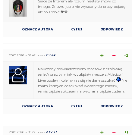
Serce za Interem ale rozum niestety mówi co
innego. Znowu jutro nie wyspany do pracy pojadę
ale co zrobić 🖤💙
OZNACZ AUTORA
CYTUJ
ODPOWIEDZ
+2
20.01.2026 o 09:47 przez
Cinek
Nauczony doświadczeniem meczów z czołówką
serie A oraz tym jak wyglądały mecze z Atletico i
Liverpoolem kolejny raz się nie dam oszukać
Nie
mam żadnych oczekiwań wobec tego meczu,
remis będzie sukcesem, a wygrana będzie cudem.
OZNACZ AUTORA
CYTUJ
ODPOWIEDZ
+1
20.01.2026 o 09:27 przez
davi23