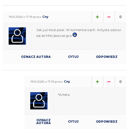
0
19.01.2026 o 17:19 przez
Cny
Jak już ktoś pisal. W komentarzach. Artysta zdziwi
się że Miki jeszcze gra
OZNACZ AUTORA
CYTUJ
ODPOWIEDZ
0
19.01.2026 o 17:19 przez
Cny
*Arteta
OZNACZ
CYTUJ
ODPOWIEDZ
AUTORA