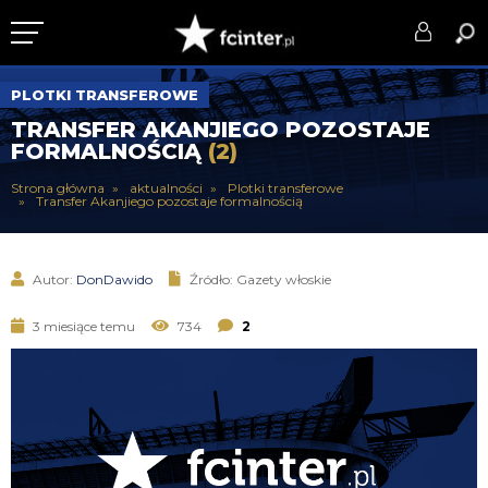
KLUB
PLOTKI TRANSFEROWE
TRANSFER AKANJIEGO POZOSTAJE
DRUŻYNA
FORMALNOŚCIĄ
(2)
SERIE A
Strona główna
aktualności
Plotki transferowe
Transfer Akanjiego pozostaje formalnością
PUCHARY
DLA TIFOSICH
Autor:
DonDawido
Źródło: Gazety włoskie
SERWIS
3 miesiące temu
734
2