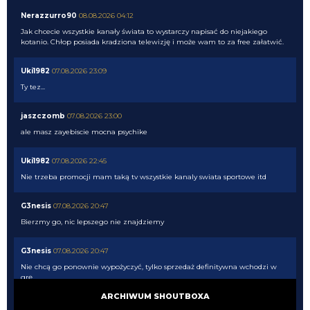
Nerazzurro90
08.08.2026 04:12
Jak chcecie wszystkie kanały świata to wystarczy napisać do niejakiego
kotanio. Chłop posiada kradziona telewizję i może wam to za free załatwić.
Uki1982
07.08.2026 23:09
Ty tez...
jaszczomb
07.08.2026 23:00
ale masz zayebiscie mocna psychike
Uki1982
07.08.2026 22:45
Nie trzeba promocji mam taką tv wszystkie kanaly swiata sportowe itd
G3nesis
07.08.2026 20:47
Bierzmy go, nic lepszego nie znajdziemy
G3nesis
07.08.2026 20:47
Nie chcą go ponownie wypożyczyć, tylko sprzedaż definitywna wchodzi w
grę
ARCHIWUM SHOUTBOXA
G3nesis
07.08.2026 20:47