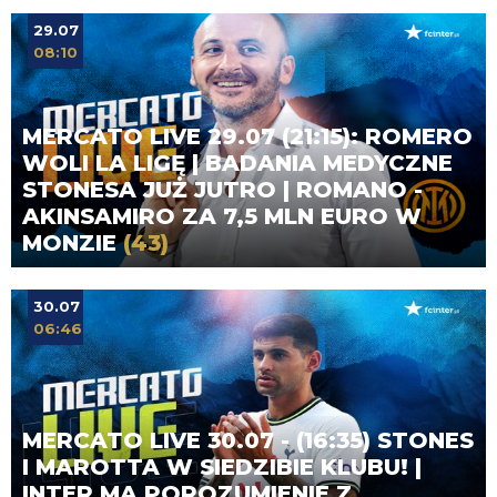
29.07
08:10
MERCATO LIVE 29.07 (21:15): ROMERO
WOLI LA LIGĘ | BADANIA MEDYCZNE
STONESA JUŻ JUTRO | ROMANO -
AKINSAMIRO ZA 7,5 MLN EURO W
MONZIE
(43)
30.07
06:46
MERCATO LIVE 30.07 - (16:35) STONES
I MAROTTA W SIEDZIBIE KLUBU! |
INTER MA POROZUMIENIE Z