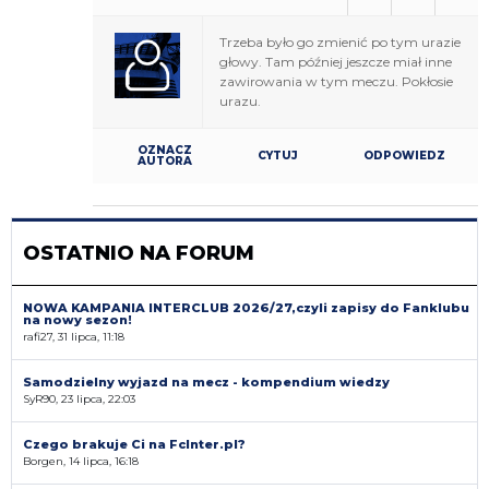
Trzeba było go zmienić po tym urazie
głowy. Tam później jeszcze miał inne
zawirowania w tym meczu. Pokłosie
urazu.
OZNACZ
CYTUJ
ODPOWIEDZ
AUTORA
OSTATNIO NA FORUM
NOWA KAMPANIA INTERCLUB 2026/27,czyli zapisy do Fanklubu
na nowy sezon!
rafi27, 31 lipca, 11:18
Samodzielny wyjazd na mecz - kompendium wiedzy
SyR90, 23 lipca, 22:03
Czego brakuje Ci na FcInter.pl?
Borgen, 14 lipca, 16:18