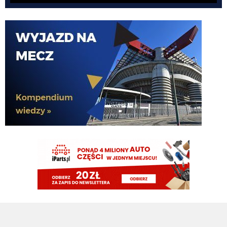
Cancelo wrócił do Al Hilal
Nerazzurro90
07.08.2026 19:42
Botmon publicznie czci zmarlego bandyte piscitelliego brak slow obraz
nedzy i rozpaczy
G3nesis
07.08.2026 19:15
Jak tam Adriano, co słychać
G3nesis
07.08.2026 19:15
Hehe 😁
FENDI_SOSA
07.08.2026 18:56
Adriano ty already dead a nie forever he xd
FENDI_SOSA
07.08.2026 18:56
Oleeks ciśnij go he
Adriano_forever
07.08.2026 18:30
mnie też zbanował za danie reakcji haha na jego ostatnie stanowisko które
było ostatnie ostatnim ostatniejsze i najostatniejsze