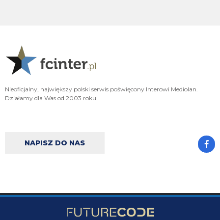
Adriano_forever
07.08.2026 18:29
don korleone polskiej kibolki
Adriano_forever
07.08.2026 18:29
typ jest odklejony
Oleeks
07.08.2026 18:28
Nieoficjalny, największy polski serwis poświęcony Interowi Mediolan.
Wiem, że on tutaj coś pisał, pewnie ma w zwyczaju też czytać i pompować
Działamy dla Was od 2003 roku!
sobie ego na każdą wspominkę o nim xD Żałosny typek
Oleeks
07.08.2026 18:27
Ooo Bartman zjebus mnie zbanował za to, że nazwałem czczonego przez
niego w poście wspominkowym faszola z Lazio - Fabrizio Piscittelego
NAPISZ DO NAS
Claudio
07.08.2026 17:11
https://www.elevensports.pl/pakiety
jakby ktoś myślał o zakupie to znowu
jest promocja
martins2000
07.08.2026 16:21
Lucumi ustalił z Juventusem 5-letni kontrakt wart 2,5 mln € rocznie.
Nottingham oferuje mu 3,5 mln, ale Kolumbijczyk preferuje Juventus.