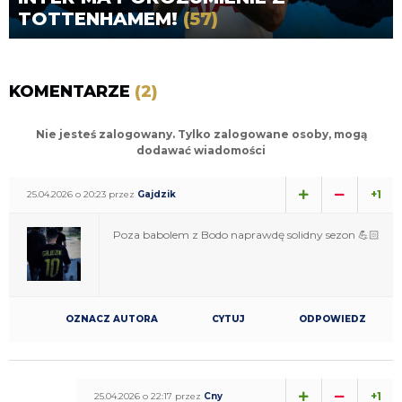
TOTTENHAMEM!
(57)
KOMENTARZE
(2)
Nie jesteś zalogowany. Tylko zalogowane osoby, mogą
dodawać wiadomości
+1
25.04.2026 o 20:23 przez
Gajdzik
Poza babolem z Bodo naprawdę solidny sezon 💪🏻
OZNACZ AUTORA
CYTUJ
ODPOWIEDZ
+1
25.04.2026 o 22:17 przez
Cny