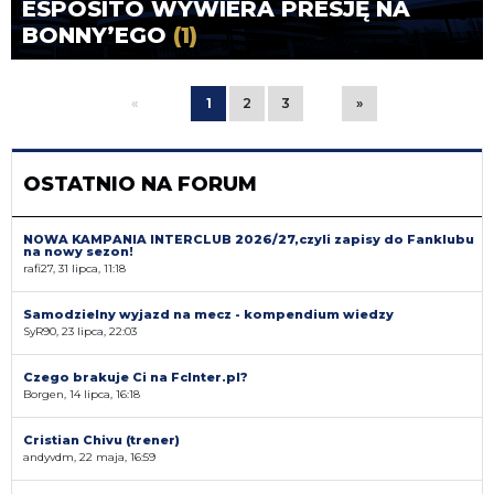
ESPOSITO WYWIERA PRESJĘ NA
BONNY’EGO
(1)
«
1
2
3
»
OSTATNIO NA FORUM
NOWA KAMPANIA INTERCLUB 2026/27,czyli zapisy do Fanklubu
na nowy sezon!
rafi27, 31 lipca, 11:18
Samodzielny wyjazd na mecz - kompendium wiedzy
SyR90, 23 lipca, 22:03
Czego brakuje Ci na FcInter.pl?
Borgen, 14 lipca, 16:18
Cristian Chivu (trener)
andyvdm, 22 maja, 16:59