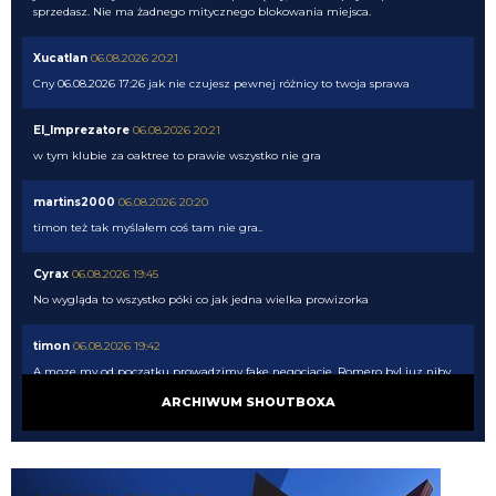
sprzedasz. Nie ma żadnego mitycznego blokowania miejsca.
Xucatlan
06.08.2026 20:21
Cny 06.08.2026 17:26 jak nie czujesz pewnej różnicy to twoja sprawa
El_Imprezatore
06.08.2026 20:21
w tym klubie za oaktree to prawie wszystko nie gra
martins2000
06.08.2026 20:20
timon też tak myślałem coś tam nie gra..
Cyrax
06.08.2026 19:45
No wygląda to wszystko póki co jak jedna wielka prowizorka
timon
06.08.2026 19:42
A moze my od poczatku prowadzimy fake negocjacje. Romero byl juz niby
dogadanu, niby problemem nie bylo 40 mln tylko prowizje, dogadali
ARCHIWUM SHOUTBOXA
prowizje to nagle jednak trzeba sprzedac. Pewnie gdyby Chelsea nie weszla
po Palestre to bagle by sie okazalo, ze w sumie to musimy Asllaniego
najpierw sprzedac
Cyrax
06.08.2026 19:37