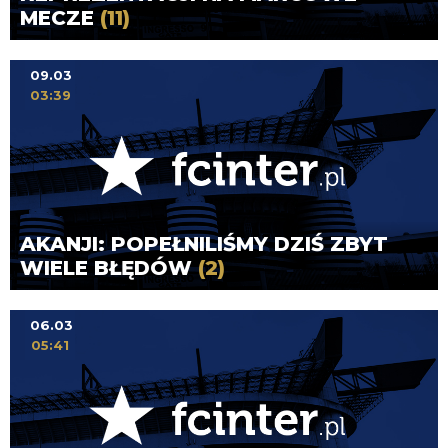
MECZE
(11)
09.03
03:39
AKANJI: POPEŁNILIŚMY DZIŚ ZBYT
WIELE BŁĘDÓW
(2)
06.03
05:41