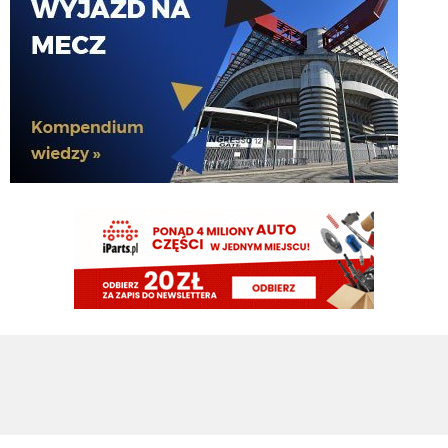
Bekowe te doniesienia i całe mercato. Po fiasku z Palestrą: "Pieniądze
zostaną zainwestowane w klasowego obrońcę". Teraz podają, że Romero
blisko Ateltico i pojawiło się "Pieniądze zaoszczędzone na Romero zostaną
przeznaczone na Jonesa". Za tydzień zapewne "Pieniądze zaoszczędzone
na Dżonsie zostaną wydane zimą". To okienko póki co przebija wszystko
Claudio
06.08.2026 19:21
Oby tak blisko jak Palestra Interu
Claudio
06.08.2026 19:21
Argentynskie media: Romero blisko Atletico.
Rebelde
06.08.2026 18:51
A do obrony ściągną Ostigarda z Genoa i będą wmawiać że Stones to od
poczatku był kupowany do pierwszego składu, bo jest wybitny
Rebelde
06.08.2026 18:50
zaraz napiszą że te 40mln "zaoszczędzone" na Romero to zostanie
zainwestowane w Jonesa.... Oczywiście najpierw musi odejść Frattesi i Asllani
G3nesis
06.08.2026 18:47
Kapelutek michellaga jeszcze tu zagląda?