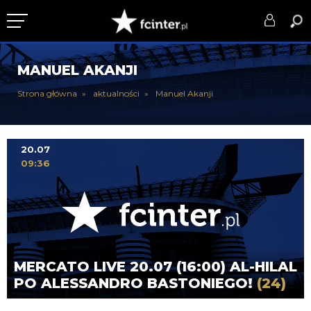
KLUB
MANUEL AKANJI
DRUŻYNA
Strona główna
aktualności
Manuel Akanji
SERIE A
PUCHARY
20.07
09:36
DLA TIFOSICH
SERWIS
MERCATO LIVE 20.07 (16:00) AL-HILAL
PO ALESSANDRO BASTONIEGO!
(24)