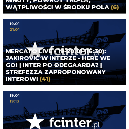
MINUTY, POWRÓT THU-LA,
WĄTPLIWOŚCI W ŚRODKU POLA
(6)
19.01
21:01
MERCATO LIVE - 19-20.01 (16:30):
JAKIROVIĆ W INTERZE - HERE WE
GO! | INTER PO ØDEGAARDA? |
STREFEZZA ZAPROPONOWANY
INTEROWI
(41)
19.01
19:13