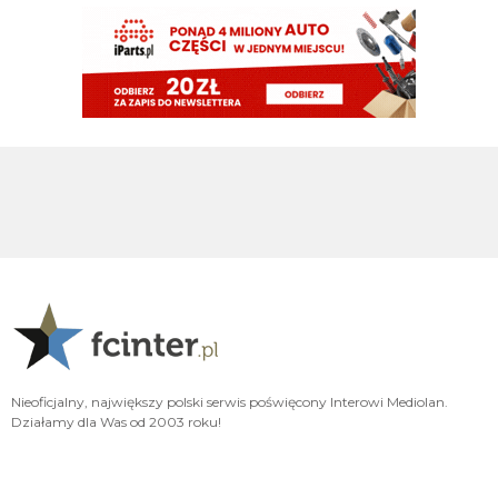
Jedyny człowiek który nie ma szacunku nawet sam do siebie
VVujek
09.08.2026 22:02
Endru wyzywający ludzi od kretynów itp to takie komiczne
VVujek
09.08.2026 22:00
Lepsze to niż błagać o powrót do grupy z której cię wyebali Xd
Nerazzurro90
09.08.2026 21:51
Miłośnik i wielbiciel wielkich murzynów sidibe singo pepe a teraz Norton
cuffy oto niejaki wujek, sodomitax zboczeniec
Endru
09.08.2026 21:31
I dalej chcą, a ty kretynie chciałes sidibe i pepe
VVujek
09.08.2026 21:24
Spence z Tottenhamu 0 g 0 asyst a wielu go tu chciało.
Nieoficjalny, największy polski serwis poświęcony Interowi Mediolan.
Działamy dla Was od 2003 roku!
Cny
09.08.2026 21:23
plan idealny. kupujemy nortona za 15M, myślimy że kopnie Ewa razy prosto
piłkę i jakieś niukasyl czy inne lids da za niego sto milionów później, w
rzeczywistości bujamy się z nim jak z islamskim albancem