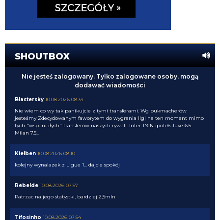
SHOUTBOX
Nie jesteś zalogowany. Tylko zalogowane osoby, mogą
dodawać wiadomości
Blastersky
10.08.2026 08:34
Nie wiem co wy tak panikujcie z tymi transferami. Wg bukmacherów
jesteśmy Zdecydowanym faworytem do wygrania ligi na ten moment mimo
tych "wspaniałych" transferów naszych rywali. Inter 1.9 Napoli 6 Juve 6.5
Milan 7.5...
Kielben
10.08.2026 08:10
kolejny wynalazek z Ligue 1... dajcie spokój
Rebelde
10.08.2026 07:57
Patrzac na jego statystki, bardziej 2,5mln
Tifosinho
10.08.2026 07:54