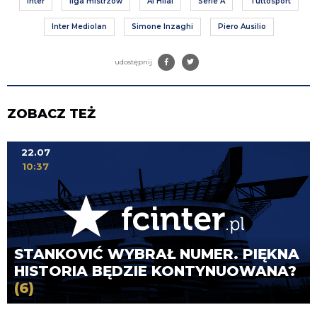
Inter
liga mistrzów
Al Hilal
Serie A
Tuttosport
Inter Mediolan
Simone Inzaghi
Piero Ausilio
udostępnij
ZOBACZ TEŻ
22.07
10:37
STANKOVIĆ WYBRAŁ NUMER. PIĘKNA
HISTORIA BĘDZIE KONTYNUOWANA?
(6)