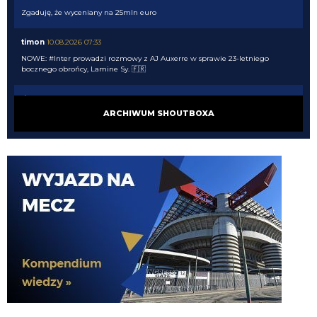
Zgaduję, że wyceniany na 25mln euro
timon
10.08.2026 07:33
NOWE: #Inter prowadzi rozmowy z AJ Auxerre w sprawie 23-letniego
bocznego obrońcy, Lamine Sy. 🇫🇷
timon
10.08.2026 07:32
ARCHIWUM SHOUTBOXA
Maszyna losująca uległa awarii podobno, więc Ausilio wrócił do tego co
potrafi najlepiej
HB
09.08.2026 22:13
to Ci sie udalo VVujek
HB
09.08.2026 22:13
xD
VVujek
09.08.2026 22:05
Do Endra jak ktoś mówi uwierz w siebie , to on pyta czy może uwierzyć w
kogoś innego xd
VVujek
09.08.2026 22:02