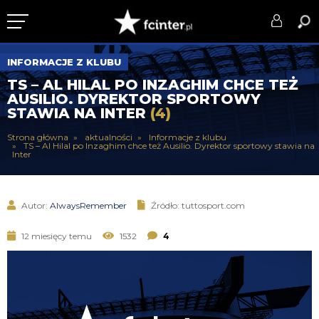
KLUB
INFORMACJE Z KLUBU
TS – AL HILAL PO INZAGHIM CHCE TEŻ
DRUŻYNA
AUSILIO. DYREKTOR SPORTOWY
STAWIA NA INTER
(4)
SERIE A
Strona główna
aktualności
Informacje z klubu
TS – Al Hilal po Inzaghim chce też Ausilio. Dyrektor sportowy stawia na
PUCHARY
Inter
DLA TIFOSICH
Autor:
AlwaysRemember
Źródło: tuttosport.com
SERWIS
12 miesięcy temu
1532
4