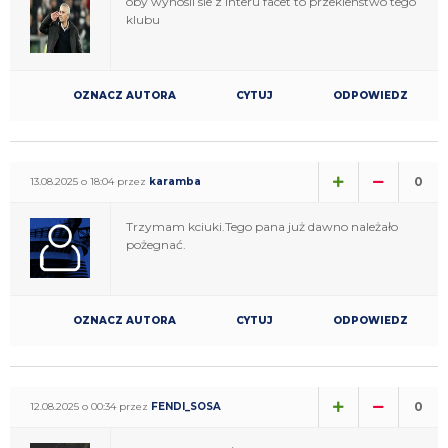
oby wynosil sie z Interu facet to przeklenstwo tego
klubu
OZNACZ AUTORA
CYTUJ
ODPOWIEDZ
0
13.08.2025 o 18:04 przez
karamba
Trzymam kciuki.Tego pana już dawno należało
pożegnać.
OZNACZ AUTORA
CYTUJ
ODPOWIEDZ
0
12.08.2025 o 00:34 przez
FENDI_SOSA