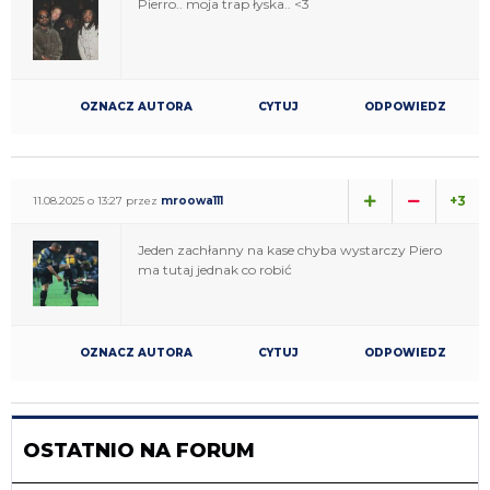
Pierro.. moja trap łyska.. <3
OZNACZ AUTORA
CYTUJ
ODPOWIEDZ
+3
11.08.2025 o 13:27 przez
mroowa111
Jeden zachłanny na kase chyba wystarczy Piero
ma tutaj jednak co robić
OZNACZ AUTORA
CYTUJ
ODPOWIEDZ
OSTATNIO NA FORUM