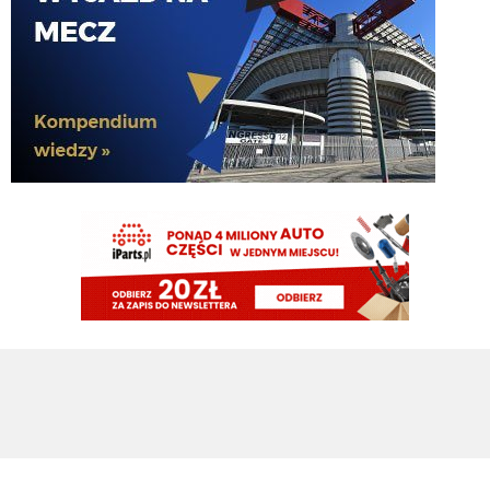
Cny
06.08.2026 14:40
czekam sobie na koniec okienka, nadzieja umiera ostatnia, ale na ten
moment ciężko o pozytywną ocenę mercato
Cny
06.08.2026 14:39
poza tym jest duży rozdźwięk między obietnicami i planami a realnymi
efektami... do tego drużyna która ma zdobyć tego mistrza to nadal ekipa
zbudowana przez Marotte (z pomocą Ałzyljo) jeszcze za Suning.
Cny
06.08.2026 14:32
ale chyba mierzymy w coś innego tniz tylko liga
Kredence
06.08.2026 14:30
Rola dyrektora jest przede wszystkim budowa zespołu, a nasi dyrektorzy są w
tym bardzo dobrzy. Co roku narzekanie na mercato - z pewnością częściowo
slusznie - a potem jak przychodzi 1 kolejka ligi to natychmiastowo pojawia
się pisanie w stylu że jak Inter nie wygra mistrzostwa to kompro. No to jeśli
transfery tak słabe to ciekawe skąd taka narracja
Cny
06.08.2026 14:24
a my które to już lato bez ruchów do wzmocnienia 11? jakieś pieniądze są na
transfery, ale rola dyrektora sportowego nie jest tylko wydawanie pieniędzy.