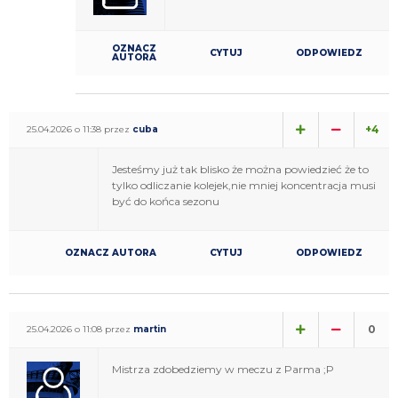
OZNACZ
CYTUJ
ODPOWIEDZ
AUTORA
+4
25.04.2026 o 11:38 przez
cuba
Jesteśmy już tak blisko że można powiedzieć że to
tylko odliczanie kolejek,nie mniej koncentracja musi
być do końca sezonu
OZNACZ AUTORA
CYTUJ
ODPOWIEDZ
0
25.04.2026 o 11:08 przez
martin
Mistrza zdobedziemy w meczu z Parma ;P