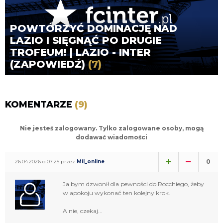
POWTÓRZYĆ DOMINACJĘ NAD
LAZIO I SIĘGNĄĆ PO DRUGIE
TROFEUM! | LAZIO - INTER
(ZAPOWIEDŹ)
(7)
KOMENTARZE
(9)
Nie jesteś zalogowany. Tylko zalogowane osoby, mogą
dodawać wiadomości
0
26.04.2026 o 07:25 przez
Mil_online
Ja bym dzwonił dla pewności do Rocchiego, żeby
w apokoju wykonać ten kolejny krok.
A nie, czekaj...