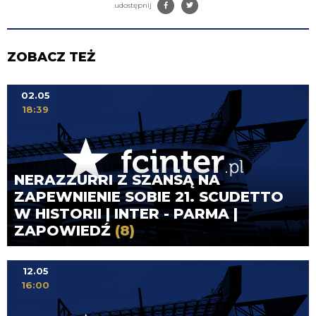
udostępnij
ZOBACZ TEŻ
02.05
18:39
NERAZZURRI Z SZANSĄ NA
ZAPEWNIENIE SOBIE 21. SCUDETTO
W HISTORII | INTER - PARMA |
ZAPOWIEDŹ
(8)
12.05
16:00