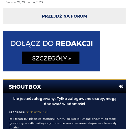
Jaszczu91, 30 marca, 11:29
PRZEJDŹ NA FORUM
SHOUTBOX
Nie jesteś zalogowany. Tylko zalogowane osoby, mogą
dodawać wiadomości
Kredence
06.08.2026 15:21
Rok temu był płacz, że zatrudnili Chivu, dzisiaj jak widać znów mieli rację
dyrektorzy, ale dla zaślepionych nic nie ma znaczenia, stajnia ausiliasza itp
itd aha