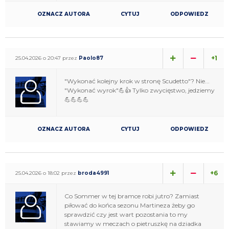
OZNACZ AUTORA
CYTUJ
ODPOWIEDZ
+1
25.04.2026 o 20:47 przez
Paolo87
"Wykonać kolejny krok w stronę Scudetto"? Nie...
"Wykonać wyrok"💪👍 Tylko zwycięstwo, jedziemy
💪💪💪💪
OZNACZ AUTORA
CYTUJ
ODPOWIEDZ
+6
25.04.2026 o 18:02 przez
broda4991
Co Sommer w tej bramce robi jutro? Zamiast
piłować do końca sezonu Martineza żeby go
sprawdzić czy jest wart pozostania to my
stawiamy w meczach o pietruszkę na dziadka