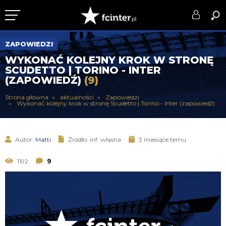
KLUB
ZAPOWIEDZI
WYKONAĆ KOLEJNY KROK W STRONĘ
DRUŻYNA
SCUDETTO | TORINO - INTER
(ZAPOWIEDŹ)
(9)
SERIE A
Strona główna
aktualności
Zapowiedzi
Wykonać kolejny krok w stronę Scudetto | Torino - Inter (zapowiedź)
PUCHARY
DLA TIFOSICH
Autor:
Matti
Źródło: inf. własna
3 miesiące temu
SERWIS
1192
9