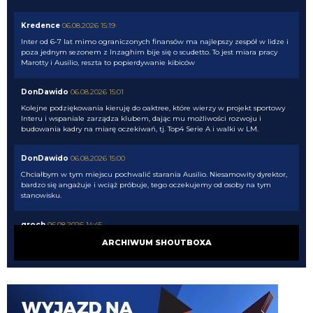
Kredence
06.08.2026 15:19
Inter od 6-7 lat mimo ograniczonych finansów ma najlepszy zespół w lidze i
poza jednym sezonem z Inzaghim bije się o scudetto. To jest miara pracy
Marotty i Ausilio, reszta to popierdywanie kibiców
DonDawido
06.08.2026 15:01
Kolejne podziękowania kieruję do oaktree, które wierzy w projekt sportowy
Interu i wspaniale zarządza klubem, dając mu możliwości rozwoju i
budowania kadry na miarę oczekiwań, tj. Top4 Serie A i walki w LM.
DonDawido
06.08.2026 15:00
Chciałbym w tym miejscu pochwalić starania Ausilio. Niesamowity dyrektor,
bardzo się angażuje i wciąż próbuje, tego oczekujemy od osoby na tym
stanowisku.
groch
06.08.2026 14:45
Romero kocha Inter, taka prawda.
ARCHIWUM SHOUTBOXA
Kredence
06.08.2026 14:43
I to wieczne umniejszanie Ausilio, typowy owczy pęd, a Ausilio wykonał dużo
świetnych ruchów