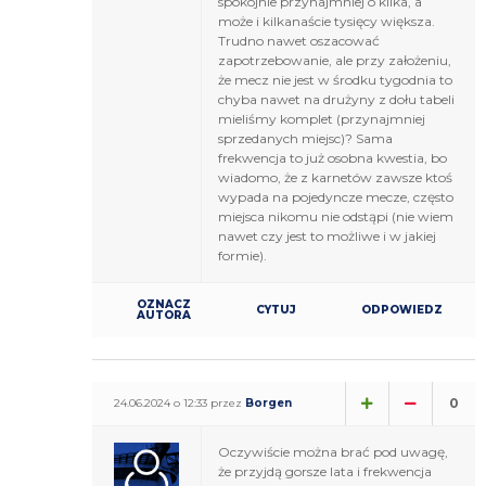
spokojnie przynajmniej o kilka, a
może i kilkanaście tysięcy większa.
Trudno nawet oszacować
zapotrzebowanie, ale przy założeniu,
że mecz nie jest w środku tygodnia to
chyba nawet na drużyny z dołu tabeli
mieliśmy komplet (przynajmniej
sprzedanych miejsc)? Sama
frekwencja to już osobna kwestia, bo
wiadomo, że z karnetów zawsze ktoś
wypada na pojedyncze mecze, często
miejsca nikomu nie odstąpi (nie wiem
nawet czy jest to możliwe i w jakiej
formie).
OZNACZ
CYTUJ
ODPOWIEDZ
AUTORA
0
24.06.2024 o 12:33 przez
Borgen
Oczywiście można brać pod uwagę,
że przyjdą gorsze lata i frekwencja