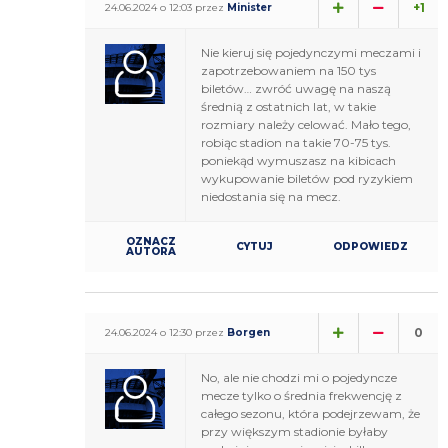
+1
24.06.2024 o 12:03 przez
Minister
Nie kieruj się pojedynczymi meczami i
zapotrzebowaniem na 150 tys
biletów… zwróć uwagę na naszą
średnią z ostatnich lat, w takie
rozmiary należy celować. Mało tego,
robiąc stadion na takie 70-75 tys.
poniekąd wymuszasz na kibicach
wykupowanie biletów pod ryzykiem
niedostania się na mecz.
OZNACZ
CYTUJ
ODPOWIEDZ
AUTORA
0
24.06.2024 o 12:30 przez
Borgen
No, ale nie chodzi mi o pojedyncze
mecze tylko o średnia frekwencję z
całego sezonu, która podejrzewam, że
przy większym stadionie byłaby