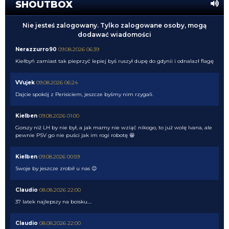
SHOUTBOX
Nie jesteś zalogowany. Tylko zalogowane osoby, mogą
dodawać wiadomości
Nerazzurro90
09.08.2026 06:39
Kiełbyń zamiast tak pieprzyć lepiej byś ruszył dupę do gdynii i odnalazł flagę
VVujek
09.08.2026 06:24
Dajcie spokój z Perisiciem, jeszcze byśmy nim rzygali.
Kielben
09.08.2026 01:00
Gorszy niż LH by nie był, a jak mamy nie wziąć nikogo, to już wolę Ivana, ale
pewnie PSV go nie puści jak im rogi robotę 😁
Kielben
09.08.2026 00:59
Swoje by jeszcze zrobił u nas 😉
Claudio
08.08.2026 22:00
37 latek najlepszy na boisku....
Claudio
08.08.2026 22:00