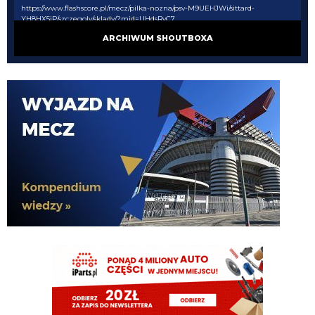
https://www.flashscore.pl/mecz/pilka-nozna/psv-M9UEHJWi/sittard-
YH8HX5iP/szczegoly/sklady/?mid=UHdsRvC7
ARCHIWUM SHOUTBOXA
pluto11
08.08.2026 21:34
Noge
pluto11
08.08.2026 21:34
Chłop ma 37 lat jedyne co może urwać to
nife albo ahillesa
Rafi23
08.08.2026 21:15
Oglądam PSV, Perisic dupy nie urywa
Piotrek85
08.08.2026 19:18
Dołożę do wahadłowego😃
HB
08.08.2026 18:56
Piotrek na co wydasz te pieniądze?
Piotrek85
08.08.2026 18:16
Raczej nie będą to duże kwoty.