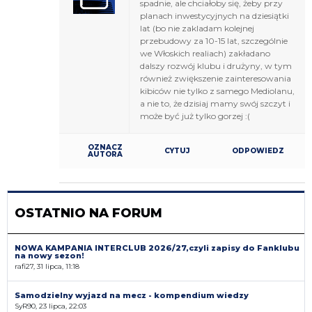
spadnie, ale chciałoby się, żeby przy
planach inwestycyjnych na dziesiątki
lat (bo nie zakladam kolejnej
przebudowy za 10-15 lat, szczególnie
we Włoskich realiach) zakładano
dalszy rozwój klubu i drużyny, w tym
również zwiększenie zainteresowania
kibiców nie tylko z samego Mediolanu,
a nie to, że dzisiaj mamy swój szczyt i
może być już tylko gorzej :(
OZNACZ
CYTUJ
ODPOWIEDZ
AUTORA
OSTATNIO NA FORUM
NOWA KAMPANIA INTERCLUB 2026/27,czyli zapisy do Fanklubu
na nowy sezon!
rafi27, 31 lipca, 11:18
Samodzielny wyjazd na mecz - kompendium wiedzy
SyR90, 23 lipca, 22:03