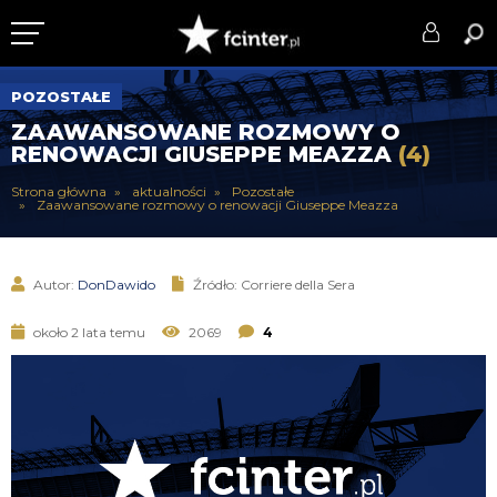
KLUB
POZOSTAŁE
ZAAWANSOWANE ROZMOWY O
DRUŻYNA
RENOWACJI GIUSEPPE MEAZZA
(4)
SERIE A
Strona główna
aktualności
Pozostałe
Zaawansowane rozmowy o renowacji Giuseppe Meazza
PUCHARY
DLA TIFOSICH
Autor:
DonDawido
Źródło: Corriere della Sera
SERWIS
około 2 lata temu
2069
4