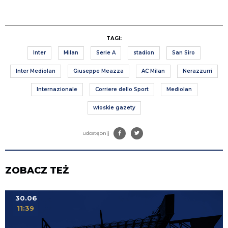
TAGI:
Inter
Milan
Serie A
stadion
San Siro
Inter Mediolan
Giuseppe Meazza
AC Milan
Nerazzurri
Internazionale
Corriere dello Sport
Mediolan
włoskie gazety
udostępnij
ZOBACZ TEŻ
30.06
11:39