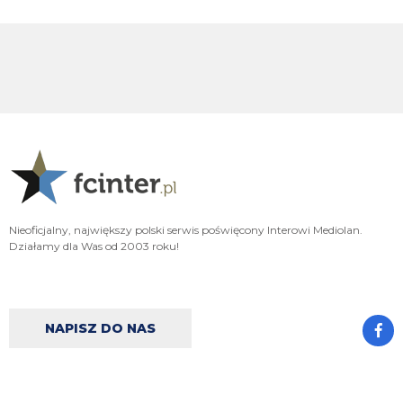
Piotrek85
08.08.2026 18:15
Colidio przechodzi do Vasco. Chyba mamy jakiś procent odsprzedaży.
Cyrax
08.08.2026 17:31
robi więcej w kilka minut niż LH przez cały pobyt w Interze
Cyrax
08.08.2026 17:30
Taki Olise dla ubogich
Orzeu
08.08.2026 17:29
Diouf naprawdę tak dobrze wygląda na wahadle?
Nieoficjalny, największy polski serwis poświęcony Interowi Mediolan.
Działamy dla Was od 2003 roku!
Orzeu
08.08.2026 17:29
i jak tam ten meczyk dzisiaj wyglądał?
Cyrax
08.08.2026 16:38
NAPISZ DO NAS
Zmienili taktykę. Już nawet się nie dogadują
Chuchu
08.08.2026 16:36
Z kim się Inter dziś dogadał?