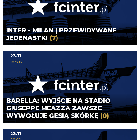
INTER - MILAN | PRZEWIDYWANE
JEDENASTKI
(7)
23.11
10:28
BARELLA: WYJŚCIE NA STADIO
GIUSEPPE MEAZZA ZAWSZE
WYWOŁUJE GĘSIĄ SKÓRKĘ
(0)
23.11
10:11