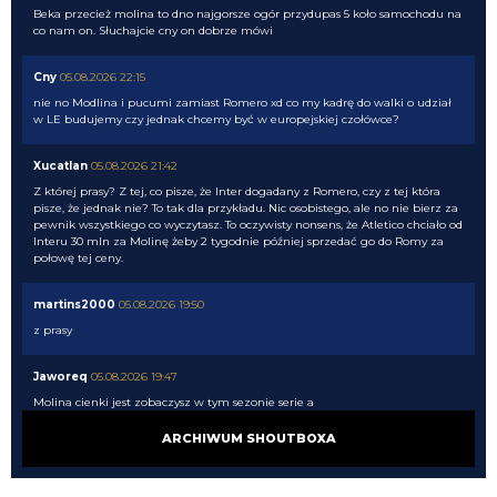
Beka przecież molina to dno najgorsze ogór przydupas 5 koło samochodu na
co nam on. Słuchajcie cny on dobrze mówi
Cny
05.08.2026 22:15
nie no Modlina i pucumi zamiast Romero xd co my kadrę do walki o udział
w LE budujemy czy jednak chcemy być w europejskiej czołówce?
Xucatlan
05.08.2026 21:42
Z której prasy? Z tej, co pisze, że Inter dogadany z Romero, czy z tej która
pisze, że jednak nie? To tak dla przykładu. Nic osobistego, ale no nie bierz za
pewnik wszystkiego co wyczytasz. To oczywisty nonsens, że Atletico chciało od
Interu 30 mln za Molinę żeby 2 tygodnie później sprzedać go do Romy za
połowę tej ceny.
martins2000
05.08.2026 19:50
z prasy
Jaworeq
05.08.2026 19:47
Molina cienki jest zobaczysz w tym sezonie serie a
ARCHIWUM SHOUTBOXA
Xucatlan
05.08.2026 19:46
Skąd wiesz?