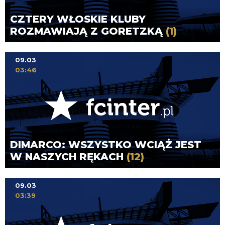
CZTERY WŁOSKIE KLUBY
ROZMAWIAJĄ Z GORETZKĄ
(1)
09.03
03:46
DIMARCO: WSZYSTKO WCIĄŻ JEST
W NASZYCH RĘKACH
(12)
09.03
03:39