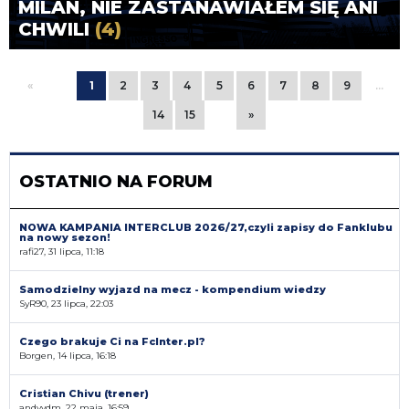
MILAN, NIE ZASTANAWIAŁEM SIĘ ANI
CHWILI
(4)
«
1
2
3
4
5
6
7
8
9
…
14
15
»
OSTATNIO NA FORUM
NOWA KAMPANIA INTERCLUB 2026/27,czyli zapisy do Fanklubu
na nowy sezon!
rafi27, 31 lipca, 11:18
Samodzielny wyjazd na mecz - kompendium wiedzy
SyR90, 23 lipca, 22:03
Czego brakuje Ci na FcInter.pl?
Borgen, 14 lipca, 16:18
Cristian Chivu (trener)
andyvdm, 22 maja, 16:59