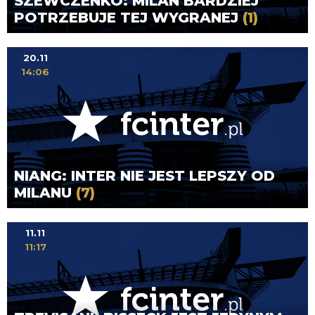
SZEWCZENKO: MILAN BARDZIEJ
POTRZEBUJE TEJ WYGRANEJ
(1)
20.11
14:06
NIANG: INTER NIE JEST LEPSZY OD
MILANU
(7)
11.11
11:17