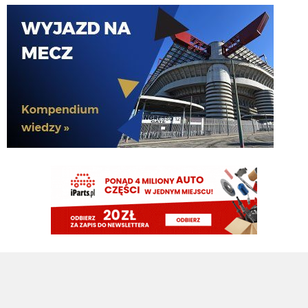
martins2000
05.08.2026 19:45
Ausilio jak pytał o Molinę to 30 chcieli
timon
05.08.2026 19:44
Zarobkami wyszloby podobnie
timon
05.08.2026 19:44
Molina niby za 13mln plus 4 bonusy. Jak mialbym te 40mln to wolalbym za
to wziac dwojke Lucumi- Molina i mamy kadre gotową
martins2000
05.08.2026 19:43
AusilioOut
ragnar
05.08.2026 19:42
Ostatnie dwa sezony połowę opuścił, wcześniej grał prawie wszystko, o
dziwo w pl ostatnie 4 sezony tylko 2 czerwone...a niby taka nagonka ile to
czerwonych nie łapie romero
martins2000
05.08.2026 19:42
i by tak czekał do dziś