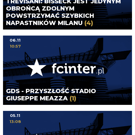
TREVISANI: BISSECK JEST JEDYNYM
OBROŃCĄ ZDOLNYM
POWSTRZYMAĆ SZYBKICH
NAPASTNIKÓW MILANU
(4)
06.11
10:57
GDS - PRZYSZŁOŚĆ STADIO
GIUSEPPE MEAZZA
(1)
05.11
13:08