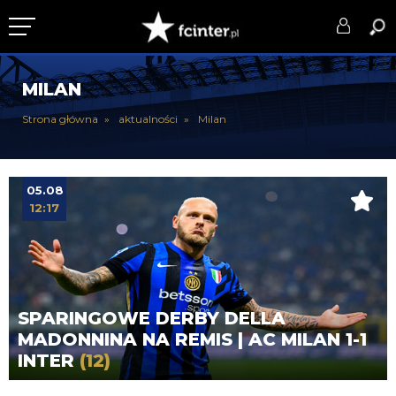
KLUB
MILAN
DRUŻYNA
Strona główna
aktualności
Milan
SERIE A
PUCHARY
05.08
12:17
DLA TIFOSICH
SERWIS
SPARINGOWE DERBY DELLA
MADONNINA NA REMIS | AC MILAN 1-1
INTER
(12)