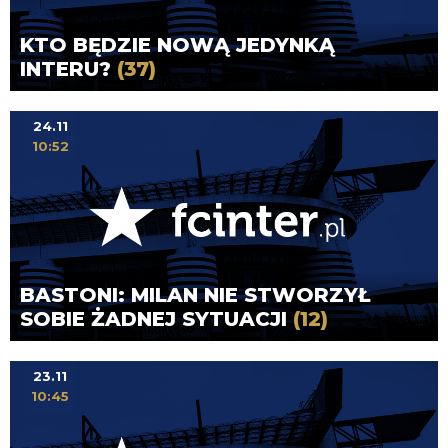
KTO BĘDZIE NOWĄ JEDYNKĄ
INTERU?
(37)
24.11
10:52
BASTONI: MILAN NIE STWORZYŁ
SOBIE ŻADNEJ SYTUACJI
(12)
23.11
10:45