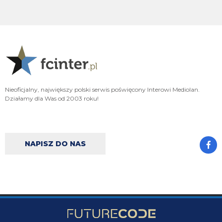
Ad
FENDI_SOSA
06.08.2026 22:15
A np jakby mieć wybierać jak cos czy hasto czy romero to wole Włocha ad
FENDI_SOSA
06.08.2026 22:15
Ważniejsze mamy pozycje do obstawienia
Nieoficjalny, największy polski serwis poświęcony Interowi Mediolan.
FENDI_SOSA
06.08.2026 22:15
Działamy dla Was od 2003 roku!
Ten romero niby ok ale nie ma na niego ciśnienia i tak
Nerazzurro90
06.08.2026 21:59
Jones to juz dawno ma w dupie azalio tego całego od stycznia go ściąga i
NAPISZ DO NAS
nie może
chonciak
06.08.2026 21:55
Odejdzie Pavard to przyjdzie romero. Odejdzie asslani i frattesi to może
przyjdzie curtis jones
chonciak
06.08.2026 21:54
Rebelde jaki plac budowy ?XD Nikt budowy nie rozpoczął w tym sezonie xd