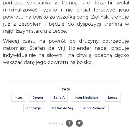
podczas spotkania z Genoą, ale Inzaghi wolał
minimalizować ryzyko i nie chciał forsować jego
powrotu na boisko za wszelką cenę. Zieliński trenuje
już z zespołem i będzie do dyspozycji trenera w
najbliższym starciu z Lecce.
Więcej czasu na powrót do drużyny potrzebuje
natomiast Stefan de Vrij. Holender nadal pracuje
indywidualnie na siłowni i na chwilę obecną ciężko
wskazać datę jego powrotu na boisko.
TAGI:
Inter
Genoa
Serie A
Inter Mediolan
Lecce
Kontuzje
Stefan de Vrij
Piotr Zieliński
udostępnij