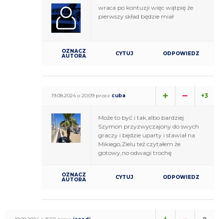
wraca po kontuzji więc wątpię że
pierwszy skład będzie miał
OZNACZ
CYTUJ
ODPOWIEDZ
AUTORA
+3
19.08.2024 o 20:09 przez
cuba
Może to być i tak,albo bardziej
Szymon przyzwyczajony do swych
graczy i będzie uparty i stawiał na
Mikiego,Zielu też czytałem że
gotowy,no odwagi trochę
OZNACZ
CYTUJ
ODPOWIEDZ
AUTORA