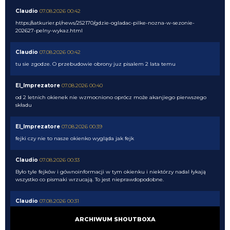
Claudio
07.08.2026 00:42
https://satkurier.pl/news/252170/gdzie-ogladac-pilke-nozna-w-sezonie-
202627-pelny-wykaz.html
Claudio
07.08.2026 00:42
tu sie zgodze. O przebudowie obrony juz pisalem 2 lata temu
El_Imprezatore
07.08.2026 00:40
od 2 letnich okienek nie wzmocniono oprócz może akanjiego pierwszego
składu
El_Imprezatore
07.08.2026 00:39
fejki czy nie to nasze okienko wygląda jak fejk
Claudio
07.08.2026 00:33
Było tyle fejków i gównoinformacji w tym okienku i niektórzy nadal łykają
wszystko co pismaki wrzucają. To jest nieprawdopodobne.
Claudio
07.08.2026 00:31
no tak napewno my wiemy co Chivu myśli....
ARCHIWUM SHOUTBOXA