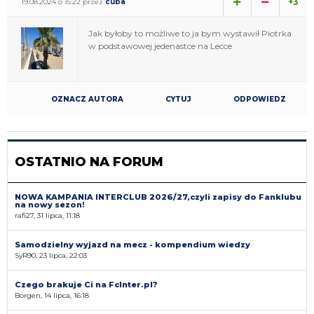
+3
19.08.2024 o 15:22 przez
cuba
Jak byłoby to możliwe to ja bym wystawił Piotrka
w podstawowej jedenastce na Lecce
OZNACZ AUTORA
CYTUJ
ODPOWIEDZ
OSTATNIO NA FORUM
NOWA KAMPANIA INTERCLUB 2026/27,czyli zapisy do Fanklubu
na nowy sezon!
rafi27, 31 lipca, 11:18
Samodzielny wyjazd na mecz - kompendium wiedzy
SyR90, 23 lipca, 22:03
Czego brakuje Ci na FcInter.pl?
Borgen, 14 lipca, 16:18