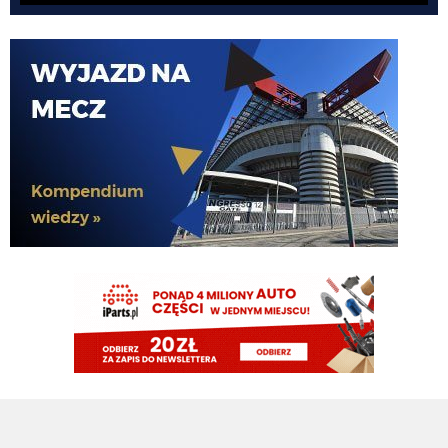
El_Imprezatore
07.08.2026 00:09
tak na pewno Chivu tak uznał XD
Claudio
06.08.2026 23:58
pismaki zawsze maja info z opoznieniem. Moze juz dawno dali sobie spokoj
z Romero. To wiedza tylko wewnatrz Interu
Claudio
06.08.2026 23:57
Żebyscie sie jeszcze nie zdziwili jak CHivu po treningach uznal ze Pavard
ma motywacje i odpowiednie umiejetnosci i sam chce by zostal, a kasa ma
isc na inne pozycje
Jaworeq
06.08.2026 23:33
Pavard mvp w padla będzie w tym sezonie
HB
06.08.2026 23:14
Misterem X był Benjamin Pavard. Witamy w Interze!
FENDI_SOSA
06.08.2026 22:16
Af*
FENDI_SOSA
06.08.2026 22:16