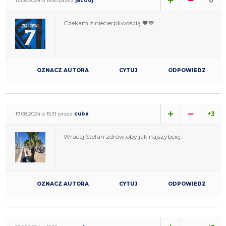
0
19.08.2024 o 15:50 przez
jacodj
Czekam z niecierpliwością 🖤💙
OZNACZ AUTORA
CYTUJ
ODPOWIEDZ
+3
19.08.2024 o 15:31 przez
cuba
Wracaj Stefan zdrów,oby jak najszybciej.
OZNACZ AUTORA
CYTUJ
ODPOWIEDZ