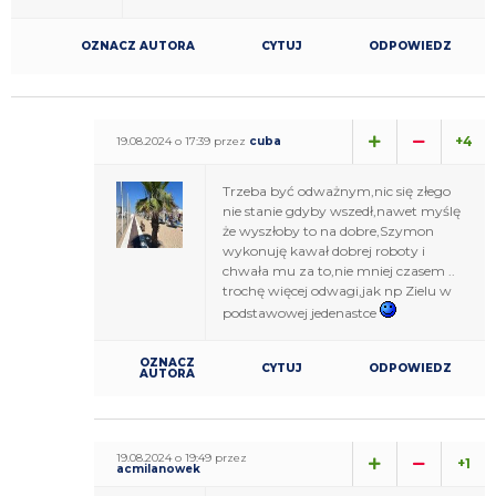
OZNACZ AUTORA
CYTUJ
ODPOWIEDZ
+4
19.08.2024 o 17:39 przez
cuba
Trzeba być odważnym,nic się złego
nie stanie gdyby wszedł,nawet myślę
że wyszłoby to na dobre,Szymon
wykonuję kawał dobrej roboty i
chwała mu za to,nie mniej czasem ..
trochę więcej odwagi,jak np Zielu w
podstawowej jedenastce
OZNACZ
CYTUJ
ODPOWIEDZ
AUTORA
19.08.2024 o 19:49 przez
+1
acmilanowek