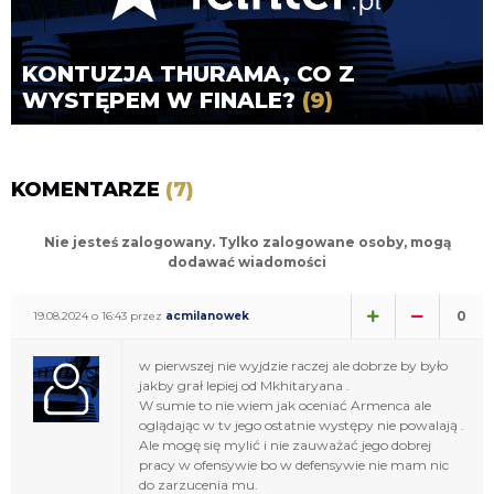
KONTUZJA THURAMA, CO Z
WYSTĘPEM W FINALE?
(9)
KOMENTARZE
(7)
Nie jesteś zalogowany. Tylko zalogowane osoby, mogą
dodawać wiadomości
0
19.08.2024 o 16:43 przez
acmilanowek
w pierwszej nie wyjdzie raczej ale dobrze by było
jakby grał lepiej od Mkhitaryana .
W sumie to nie wiem jak oceniać Armenca ale
oglądając w tv jego ostatnie występy nie powalają .
Ale mogę się mylić i nie zauważać jego dobrej
pracy w ofensywie bo w defensywie nie mam nic
do zarzucenia mu.