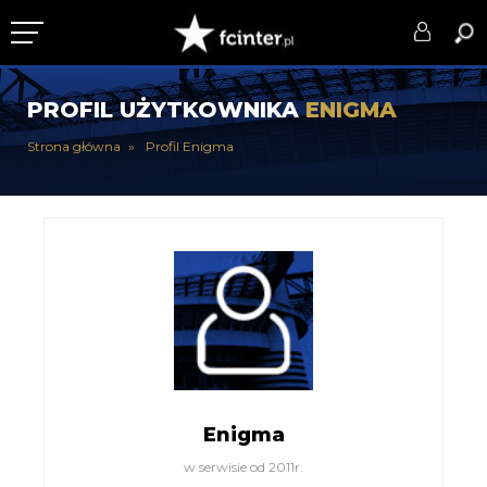
KLUB
PROFIL UŻYTKOWNIKA
ENIGMA
DRUŻYNA
Strona główna
Profil Enigma
SERIE A
PUCHARY
DLA TIFOSICH
SERWIS
Enigma
w serwisie od 2011r.