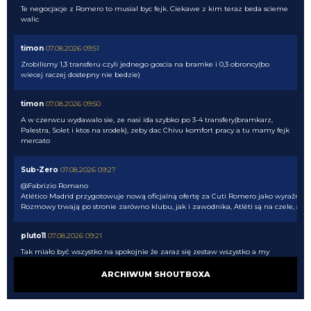
Te negocjacje z Romero to musial byc fejk. Ciekawe z kim teraz beda scieme
walic
timon
07.08.2026 09:51
Zrobilismy 1,3 transferu czyli jednego goscia na bramke i 0,3 obroncy(bo
wiecej raczej dostepny nie bedzie)
timon
07.08.2026 09:50
A w czerwcu wydawalo sie, ze nasi ida szybko po 3-4 transfery(bramkarz,
Palestra, Solet i ktos na srodek), zeby dac Chivu komfort pracy a tu mamy fejk
mercato
Sub-Zero
07.08.2026 09:27
@Fabrizio Romano
Atlético Madrid przygotowuje nową oficjalną ofertę za Cuti Romero jako wyraźni f
Rozmowy trwają po stronie zarówno klubu, jak i zawodnika, Atléti są na czele, a Cu
pluto11
07.08.2026 09:21
Tak miało być wszystko na spokojnie że zaraz się zestaw wszystko a my
nadal nic nie robimy. Jeżeli wierzyć tym wszystkim doniesienia to po co my
w ogóle negocjowaliśmy i staraliśmy się o Romero jeżeli siedzieli że bez
ARCHIWUM SHOUTBOXA
pozbycia się Pavarda on nie przyjdzie. Liczyli na to że on będzie czekała do
ostatnich minut okienka