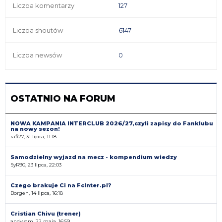
Liczba komentarzy
127
Liczba shoutów
6147
Liczba newsów
0
OSTATNIO NA FORUM
NOWA KAMPANIA INTERCLUB 2026/27,czyli zapisy do Fanklubu
na nowy sezon!
rafi27, 31 lipca, 11:18
Samodzielny wyjazd na mecz - kompendium wiedzy
SyR90, 23 lipca, 22:03
Czego brakuje Ci na FcInter.pl?
Borgen, 14 lipca, 16:18
Cristian Chivu (trener)
andyvdm, 22 maja, 16:59