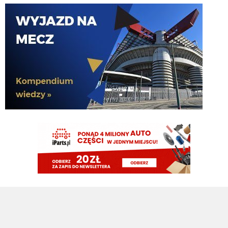
Cny
07.08.2026 09:16
Niestety ROmero coraz bliżej Atletico, zaczynam mieć obawy o kasowanie
konta. Spokój nic nie dał, a tak niektórzy doradzają, aby spokojnie czekać,
jeszcze trzy tygodnie merkato
Cny
07.08.2026 09:00
Dzień dobry. Jak mija pogodny sierpniowy poranek? Czy Pan Bartman
powróci? Jak wygląa sprawa wenerycznego runa? Czy wszystkie matki
miały jednak spokojną noc? Flaga na płocie, czy w szufladzie? ... SB było na
prawdę fajne przez weekend
Claudio
07.08.2026 00:42
https://satkurier.pl/news/252170/gdzie-ogladac-pilke-nozna-w-sezonie-
202627-pelny-wykaz.html
Claudio
07.08.2026 00:42
tu sie zgodze. O przebudowie obrony juz pisalem 2 lata temu
El_Imprezatore
07.08.2026 00:40
od 2 letnich okienek nie wzmocniono oprócz może akanjiego pierwszego
składu
El_Imprezatore
07.08.2026 00:39