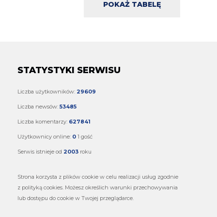
POKAŻ TABELĘ
STATYSTYKI SERWISU
Liczba użytkowników:
29609
Liczba newsów:
53485
Liczba komentarzy:
627841
Użytkownicy online:
0
1 gość
Serwis istnieje od
2003
roku
Strona korzysta z plików cookie w celu realizacji usług zgodnie
z polityką cookies. Możesz określich warunki przechowywania
lub dostępu do cookie w Twojej przeglądarce.