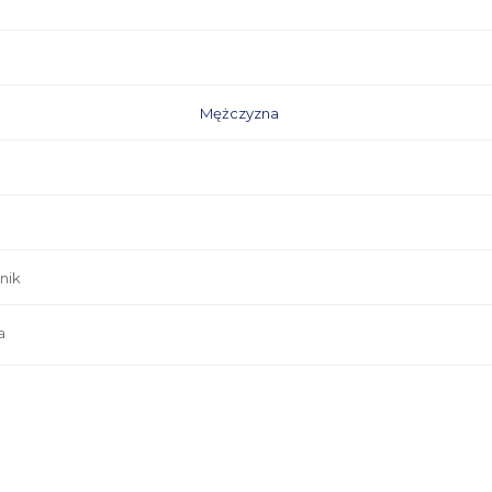
Mężczyzna
nik
a