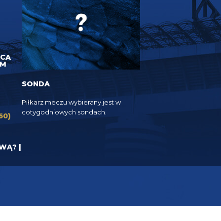
UCA
EM
SONDA
Piłkarz meczu wybierany jest w
cotygodniowych sondach.
60)
YWĄ? |