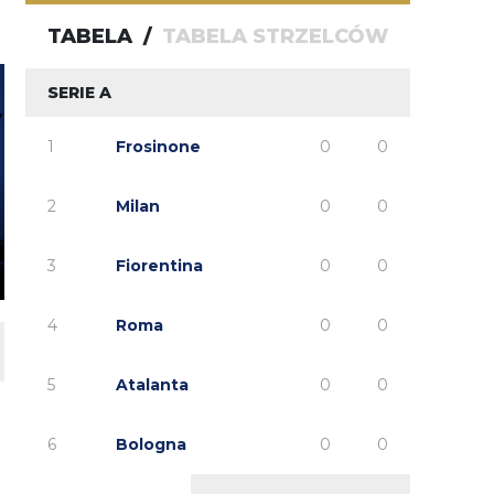
capri sun
TABELA
/
TABELA STRZELCÓW
SERIE A
1
Frosinone
0
0
2
Milan
0
0
3
Fiorentina
0
0
4
Roma
0
0
5
Atalanta
0
0
6
Bologna
0
0