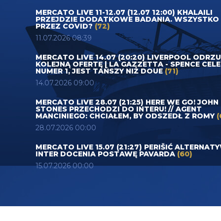
MERCATO LIVE 11-12.07 (12.07 12:00) KHALAILI
PRZEJDZIE DODATKOWE BADANIA. WSZYSTKO
PRZEZ COVID?
(72)
11.07.2026 08:39
MERCATO LIVE 14.07 (20:20) LIVERPOOL ODRZ
KOLEJNĄ OFERTĘ | LA GAZZETTA - SPENCE CEL
NUMER 1, JEST TAŃSZY NIŻ DOUE
(71)
14.07.2026 09:00
MERCATO LIVE 28.07 (21:25) HERE WE GO! JOHN
STONES PRZECHODZI DO INTERU! // AGENT
MANCINIEGO: CHCIAŁEM, BY ODSZEDŁ Z ROMY
(
28.07.2026 00:00
MERCATO LIVE 15.07 (21:27) PERIŠIĆ ALTERNAT
INTER DOCENIA POSTAWĘ PAVARDA
(60)
15.07.2026 00:00