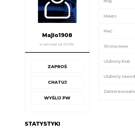
Imię
Miasto
Płeć
Majlo1908
w serwisie od 2006r.
Strona www
Ulubiony klub
ZAPROŚ
Ulubiony zawod
CHATUJ
Zainteresowani
WYŚLIJ PW
STATYSTYKI