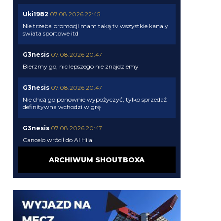
Uki1982
07.08.2026 22:45
Nie trzeba promocji mam taką tv wszystkie kanaly
swiata sportowe itd
G3nesis
07.08.2026 20:47
Bierzmy go, nic lepszego nie znajdziemy
G3nesis
07.08.2026 20:47
Nie chcą go ponownie wypożyczyć, tylko sprzedaż
definitywna wchodzi w grę
G3nesis
07.08.2026 20:47
Cancelo wrócił do Al Hilal
ARCHIWUM SHOUTBOXA
Nerazzurro90
07.08.2026 19:42
Botmon publicznie czci zmarlego bandyte
piscitelliego brak slow obraz nedzy i rozpaczy
G3nesis
07.08.2026 19:15
Jak tam Adriano, co słychać