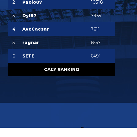
2
Paolo87
10318
Oleeks
07.08.2026 18:28
Wiem, że on tutaj coś pisał, pewnie ma w zwyczaju
3
Dyl87
7965
też czytać i pompować sobie ego na każdą
wspominkę o nim xD Żałosny typek
4
AveCaesar
7611
Oleeks
07.08.2026 18:27
Ooo Bartman zjebus mnie zbanował za to, że
5
ragnar
6567
nazwałem czczonego przez niego w poście
wspominkowym faszola z Lazio - Fabrizio
Piscittelego
6
SETE
6491
Claudio
07.08.2026 17:11
CAŁY RANKING
https://www.elevensports.pl/pakiety
jakby ktoś
myślał o zakupie to znowu jest promocja
martins2000
07.08.2026 16:21
Lucumi ustalił z Juventusem 5-letni kontrakt wart
2,5 mln € rocznie. Nottingham oferuje mu 3,5 mln,
ale Kolumbijczyk preferuje Juventus. Bologna póki
co odrzuciła ofertę w wysokości 17 mln €. Juve chce
się dogadać na kwotę poniżej 25 mln. [Schira]
FENDI_SOSA
07.08.2026 16:14