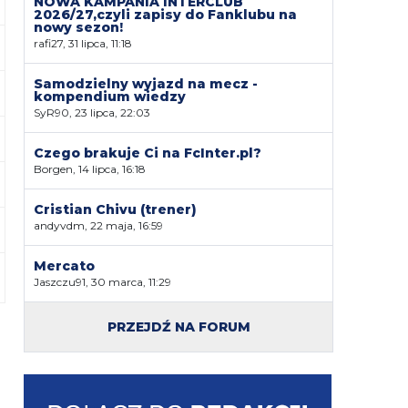
NOWA KAMPANIA INTERCLUB
2026/27,czyli zapisy do Fanklubu na
nowy sezon!
rafi27, 31 lipca, 11:18
Samodzielny wyjazd na mecz -
kompendium wiedzy
SyR90, 23 lipca, 22:03
Czego brakuje Ci na FcInter.pl?
Borgen, 14 lipca, 16:18
Cristian Chivu (trener)
andyvdm, 22 maja, 16:59
Mercato
Jaszczu91, 30 marca, 11:29
PRZEJDŹ NA FORUM