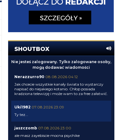
SHOUTBOX
Nie jesteś zalogowany. Tylko zalogowane osoby,
mogą dodawać wiadomości
Nerazzurro90
08.08.2026 04:12
Jak chcecie wszystkie kanały świata to wystarczy
napisać do niejakiego kotanio. Chłop posiada
kradziona telewizję i może wam to za free załatwić.
Uki1982
07.08.2026 23:09
Ty tez...
jaszczomb
07.08.2026 23:00
ale masz zayebiscie mocna psychike