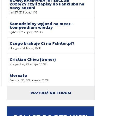
NOWA KAMPANIA INTERCLUB
2026/27,czyli zapisy do Fanklubu na
nowy sezon!
rafi27, 31 lipca, 11:18
Samodzielny wyjazd na mecz -
kompendium wiedzy
SyR90, 23 lipca, 22:03
Czego brakuje Ci na FcInter.pl?
Borgen, 14 lipca, 16:18
Cristian Chivu (trener)
andyvdm, 22 maja, 16:59
Mercato
Jaszczu91, 30 marca, 11:29
PRZEJDŹ NA FORUM