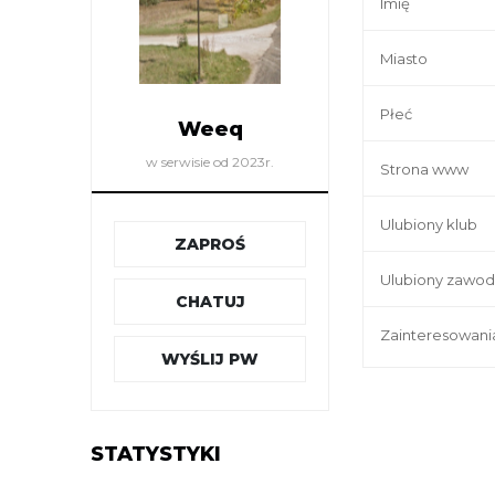
Imię
Miasto
Płeć
Weeq
w serwisie od 2023r.
Strona www
Ulubiony klub
ZAPROŚ
Ulubiony zawod
CHATUJ
Zainteresowani
WYŚLIJ PW
STATYSTYKI