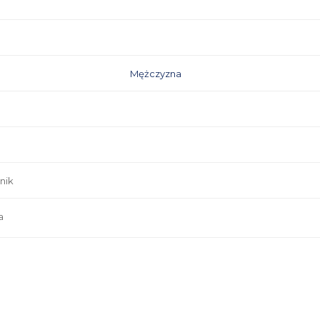
Mężczyzna
nik
a