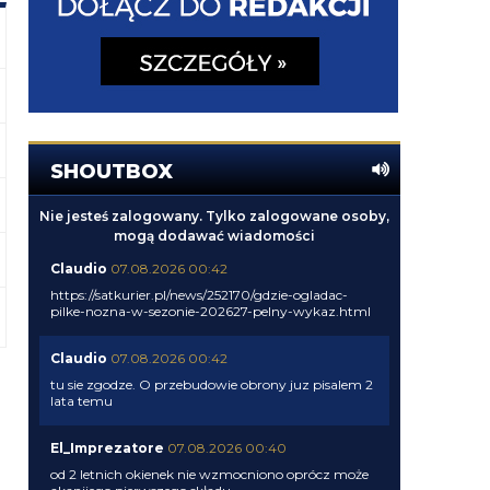
SHOUTBOX
Nie jesteś zalogowany. Tylko zalogowane osoby,
mogą dodawać wiadomości
Claudio
07.08.2026 00:42
https://satkurier.pl/news/252170/gdzie-ogladac-
pilke-nozna-w-sezonie-202627-pelny-wykaz.html
Claudio
07.08.2026 00:42
tu sie zgodze. O przebudowie obrony juz pisalem 2
lata temu
El_Imprezatore
07.08.2026 00:40
od 2 letnich okienek nie wzmocniono oprócz może