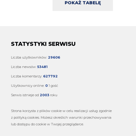
POKAŻ TABELĘ
STATYSTYKI SERWISU
Liczba użytkowników:
29606
Liczba newsów:
53481
Liczba komentarzy:
627792
Użytkownicy online:
0
1 gość
Serwis istnieje od
2003
roku
Strona korzysta z plików cookie w celu realizacji usług zgodnie
z polityką cookies. Możesz określich warunki przechowywania
lub dostępu do cookie w Twojej przeglądarce.