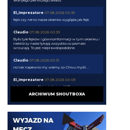
akanjiego pierwszego składu
El_Imprezatore
07.08.2026 00:39
fejki czy nie to nasze okienko wygląda jak fejk
Claudio
07.08.2026 00:33
Było tyle fejków i gównoinformacji w tym okienku i
niektórzy nadal łykają wszystko co pismaki
wrzucają. To jest nieprawdopodobne.
Claudio
07.08.2026 00:31
no tak napewno my wiemy co Chivu myśli....
El_Imprezatore
07.08.2026 00:09
tak na pewno Chivu tak uznał XD
ARCHIWUM SHOUTBOXA
Claudio
06.08.2026 23:58
pismaki zawsze maja info z opoznieniem. Moze juz
dawno dali sobie spokoj z Romero. To wiedza tylko
wewnatrz Interu
Claudio
06.08.2026 23:57