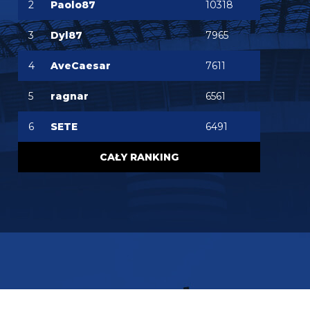
2
Paolo87
10318
FENDI_SOSA
06.08.2026 22:15
Ważniejsze mamy pozycje do obstawienia
3
Dyl87
7965
FENDI_SOSA
06.08.2026 22:15
4
AveCaesar
7611
Ten romero niby ok ale nie ma na niego ciśnienia i
tak
5
ragnar
6561
Nerazzurro90
06.08.2026 21:59
6
SETE
6491
Jones to juz dawno ma w dupie azalio tego całego
od stycznia go ściąga i nie może
CAŁY RANKING
chonciak
06.08.2026 21:55
Odejdzie Pavard to przyjdzie romero. Odejdzie
asslani i frattesi to może przyjdzie curtis jones
chonciak
06.08.2026 21:54
Rebelde jaki plac budowy ?XD Nikt budowy nie
rozpoczął w tym sezonie xd Oni tylko podmieniają
materiały.
Rebelde
06.08.2026 21:34