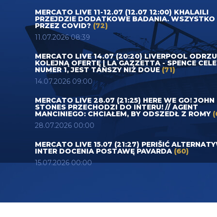
MERCATO LIVE 11-12.07 (12.07 12:00) KHALAILI
PRZEJDZIE DODATKOWE BADANIA. WSZYSTKO
PRZEZ COVID?
(72)
11.07.2026 08:39
MERCATO LIVE 14.07 (20:20) LIVERPOOL ODRZ
KOLEJNĄ OFERTĘ | LA GAZZETTA - SPENCE CEL
NUMER 1, JEST TAŃSZY NIŻ DOUE
(71)
14.07.2026 09:00
MERCATO LIVE 28.07 (21:25) HERE WE GO! JOHN
STONES PRZECHODZI DO INTERU! // AGENT
MANCINIEGO: CHCIAŁEM, BY ODSZEDŁ Z ROMY
(
28.07.2026 00:00
MERCATO LIVE 15.07 (21:27) PERIŠIĆ ALTERNAT
INTER DOCENIA POSTAWĘ PAVARDA
(60)
15.07.2026 00:00