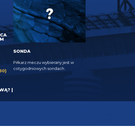
UCA
EM
SONDA
Piłkarz meczu wybierany jest w
cotygodniowych sondach.
60)
YWĄ? |