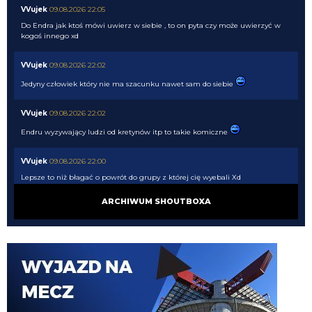
VVujek
09.08.2026 22:05
Do Endra jak ktoś mówi uwierz w siebie , to on pyta czy może uwierzyć w
kogoś innego xd
VVujek
09.08.2026 22:02
Jedyny człowiek który nie ma szacunku nawet sam do siebie
VVujek
09.08.2026 22:02
Endru wyzywający ludzi od kretynów itp to takie komiczne
VVujek
09.08.2026 22:00
Lepsze to niż błagać o powrót do grupy z której cię wyebali Xd
ARCHIWUM SHOUTBOXA
Nerazzurro90
09.08.2026 21:51
Miłośnik i wielbiciel wielkich murzynów sidibe singo pepe a teraz Norton
cuffy oto niejaki wujek, sodomitax zboczeniec
Endru
09.08.2026 21:31
I dalej chcą, a ty kretynie chciałes sidibe i pepe
VVujek
09.08.2026 21:24