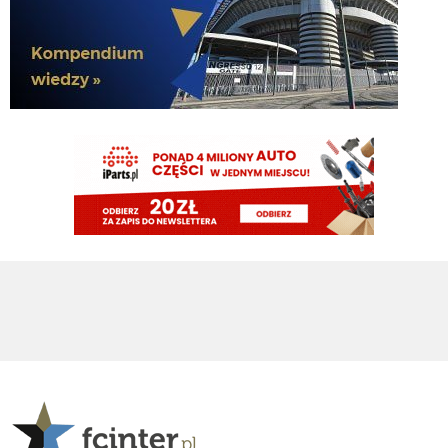
Spence z Tottenhamu 0 g 0 asyst a wielu go tu chciało.
Cny
09.08.2026 21:23
plan idealny. kupujemy nortona za 15M, myślimy że kopnie Ewa razy prosto
piłkę i jakieś niukasyl czy inne lids da za niego sto milionów później, w
rzeczywistości bujamy się z nim jak z islamskim albancem
Klinsi64
09.08.2026 21:02
no i do Sebka Esposito bo on mentalnie też jest murzynem
Klinsi64
09.08.2026 21:01
słabość VVujka do czarnych jest już legendarna
Klinsi64
09.08.2026 21:01
fajne śmiganie Nortona Puffy
Klinsi64
09.08.2026 21:00
43 mecze 2g 1a
martins2000
09.08.2026 20:42
Diouf więcej zrobił w 1 meczu jak Cuffy w 40