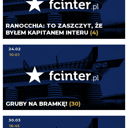
RANOCCHIA: TO ZASZCZYT, ŻE
BYŁEM KAPITANEM INTERU
(4)
24.02
10:01
GRUBY NA BRAMKĘ!
(30)
30.03
16:45