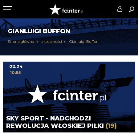
KLUB
GIANLUIGI BUFFON
DRUŻYNA
Strona główna
aktualności
Gianluigi Buffon
SERIE A
PUCHARY
02.04
10:55
DLA TIFOSICH
SERWIS
SKY SPORT - NADCHODZI
REWOLUCJA WŁOSKIEJ PIŁKI
(19)