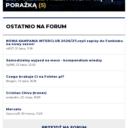
PORAŻKĄ
(5)
OSTATNIO NA FORUM
NOWA KAMPANIA INTERCLUB 2026/27,czyli zapisy do Fanklubu
na nowy sezon!
rafi27, 31 lipca, 11:18
Samodzielny wyjazd na mecz - kompendium wiedzy
SyR90, 23 lipca, 22:03
Czego brakuje Ci na FcInter.pl?
Borgen, 14 lipca, 16:18
Cristian Chivu (trener)
andyvdm, 22 maja, 16:59
Mercato
Jaszczu91, 30 marca, 11:29
PRZEJDŹ NA FORUM