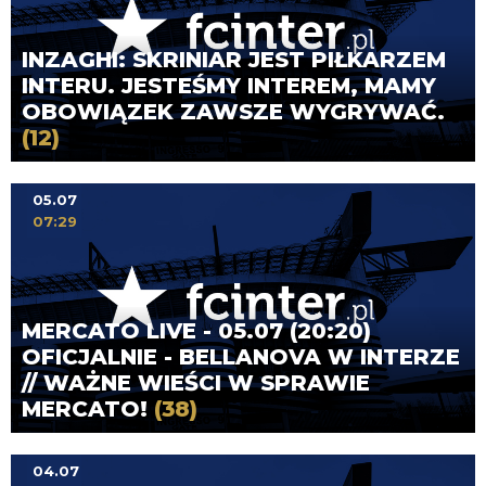
INZAGHI: SKRINIAR JEST PIŁKARZEM
INTERU. JESTEŚMY INTEREM, MAMY
OBOWIĄZEK ZAWSZE WYGRYWAĆ.
(12)
05.07
07:29
MERCATO LIVE - 05.07 (20:20)
OFICJALNIE - BELLANOVA W INTERZE
// WAŻNE WIEŚCI W SPRAWIE
MERCATO!
(38)
04.07