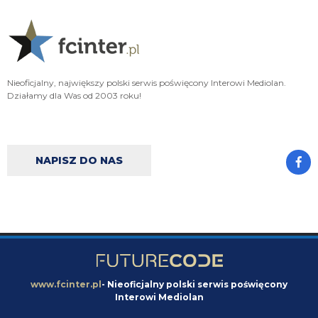
Czy to jest prawnie zakazane żeby ściągnąć Romero i potem pogonić
pavarda? Czy to za trudne? Jak nie wiedzą ile za pavarda dostaną to im
podpowiem- pokarmowe wypożyczenie z opcją wykupu czyli praktycznie
nic, jak im się to nie spina to po co w ogóle zawracać sobie głowę romero
Nerazzurro90
06.08.2026 11:00
Modlcie sie o Diabiego bo to maks co azalio moze zalatwic
Nieoficjalny, największy polski serwis poświęcony Interowi Mediolan.
Działamy dla Was od 2003 roku!
Nerazzurro90
06.08.2026 10:59
Fratecy, Powor i Asrani blokują Romyra i dżonsa, a na prawe wahadlo nie
mamy kandydata, nie wiem czym wy sie podniecacie, z azalio jestesmy
skonczeni
NAPISZ DO NAS
timon
06.08.2026 10:50
Jezeli wiec chcemy Romero to super ale musimy miec kogos typu De Vrij
czyli zadaniowca na kilka meczow, kto nie bedzie tez plakal, ze 70% sezonu
siedzi na ławce
timon
06.08.2026 10:49
A jak obaj Ci wypadną to zostajesz z Biseckiem i Akanjim na dwie pozycje
www.fcinter.pl
- Nieoficjalny polski serwis poświęcony
timon
06.08.2026 10:48
Interowi Mediolan
Nikt sie tu tytanem zdrowia nie stal i ktos nagle oczekuje, ze Stones i