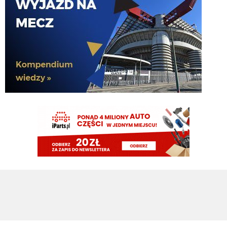
Z Romero byłoby 3 i problem rozwiązany. W tym jeden odpoczywałby sobie
na ławce.
AveCaesar
06.08.2026 11:34
Gorzej, że przy pozostaniu Pavarda nie mamy centralnego na ławce. Tylko
dwóch obrońców w kadrze może tak zagrać - Stones i Akanji.
Kielben
06.08.2026 11:29
I pójdzie do Atletico
Kielben
06.08.2026 11:29
Pavard nie odejdzie, także temat Romero jest zamknięty według mnie.
Nerazzurro90
06.08.2026 11:22
ta, cale okienko szukaja kupca a i tak kazdy z nas wie ze za tych kmiotow
wjada tylko wypozyczeina
inter30
06.08.2026 11:21
Darmowe*
inter30
06.08.2026 11:21