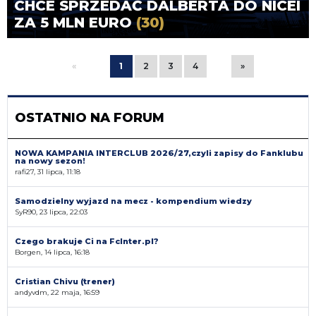
CHCE SPRZEDAĆ DALBERTA DO NICEI
ZA 5 MLN EURO
(30)
«
1
2
3
4
»
OSTATNIO NA FORUM
NOWA KAMPANIA INTERCLUB 2026/27,czyli zapisy do Fanklubu
na nowy sezon!
rafi27, 31 lipca, 11:18
Samodzielny wyjazd na mecz - kompendium wiedzy
SyR90, 23 lipca, 22:03
Czego brakuje Ci na FcInter.pl?
Borgen, 14 lipca, 16:18
Cristian Chivu (trener)
andyvdm, 22 maja, 16:59