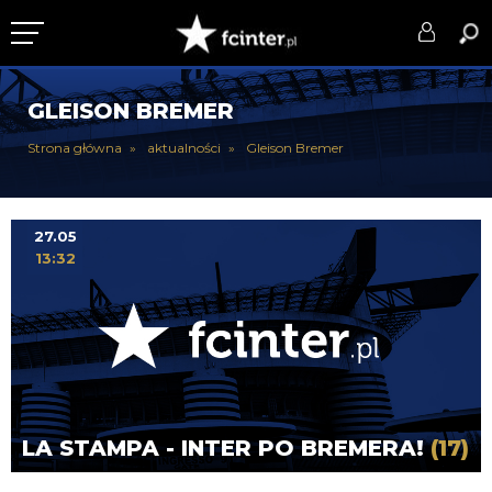
KLUB
GLEISON BREMER
DRUŻYNA
Strona główna
aktualności
Gleison Bremer
SERIE A
PUCHARY
27.05
13:32
DLA TIFOSICH
SERWIS
LA STAMPA - INTER PO BREMERA!
(17)