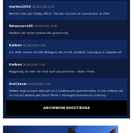
martins2000
06.08.2026 12:31
Niente Inter per Diaby, BILD: "Sta per tornare al Leverkusen: le cifre"
Nerazzurro90
06.08.2026 12:06
Kiełbyń ale moze troszeczke grzeczniej
Kielben
06.08.2026 11:46
tzn Aslle nawet chciała Bologna, ale chciał zarabiać najwięcej w zespole xd
Kielben
06.08.2026 11:45
Najgorzej, że nikt nie chce tych ancymonów - Aslla i Fratt...
AveCaesar
06.08.2026 11:44
Wobec tego ja bym dokupił ze 2 środkowych pomocników. A nóż widelec się
na coś przydadzą jak Diouf. Może z któregoś bramkarza zrobimy.
HB
06.08.2026 11:40
ARCHIWUM SHOUTBOXA
Witam Klinsi witam Cny jak tam Romero wypadł we wczorajszym sparingu
z Milanem?
AveCaesar
06.08.2026 11:36