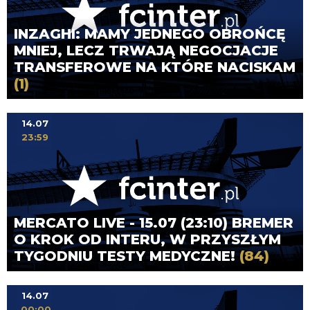
INZAGHI: MAMY JEDNEGO OBROŃCĘ
MNIEJ, LECZ TRWAJĄ NEGOCJACJE
TRANSFEROWE NA KTÓRE NACISKAM
(1)
14.07
23:59
MERCATO LIVE - 15.07 (23:10) BREMER
O KROK OD INTERU, W PRZYSZŁYM
TYGODNIU TESTY MEDYCZNE!
(84)
14.07
00:00