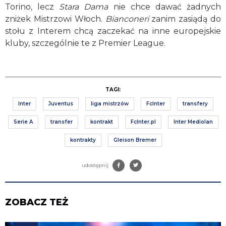
Torino, lecz
Stara Dama
nie chce dawać żadnych
zniżek Mistrzowi Włoch.
Bianconeri
zanim zasiądą do
stołu z Interem chcą zaczekać na inne europejskie
kluby, szczególnie te z Premier League.
TAGI:
Inter
Juventus
liga mistrzów
FcInter
transfery
Serie A
transfer
kontrakt
FcInter.pl
Inter Mediolan
kontrakty
Gleison Bremer
udostępnij
ZOBACZ TEŻ