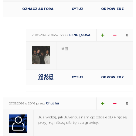
OZNACZ AUTORA
CYTUJ
ODPOWIEDZ
0
29.05.2026 o 06:57 przez
FENDI_SOSA
🫶🏻
OZNACZ
CYTUJ
ODPOWIEDZ
AUTORA
0
27.05.2026 o 20:16 przez
Chuchu
Juz widzę, jak Juventus nam go oddaje xD Prędzej
przyjmą niższą ofertę zza granicy.