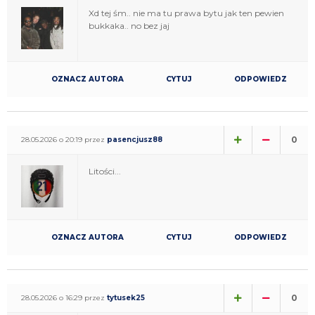
Xd tej śm.. nie ma tu prawa bytu jak ten pewien
bukkaka.. no bez jaj
OZNACZ AUTORA
CYTUJ
ODPOWIEDZ
0
28.05.2026 o 20:19 przez
pasencjusz88
Litości...
OZNACZ AUTORA
CYTUJ
ODPOWIEDZ
0
28.05.2026 o 16:29 przez
tytusek25