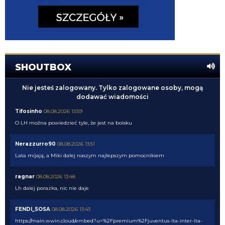
SHOUTBOX
Nie jesteś zalogowany. Tylko zalogowane osoby, mogą
dodawać wiadomości
Tifosinho
08.08.2026 13:59
O LH można powiedzieć tyle, że jest na boisku
Nerazzurro90
08.08.2026 13:51
Lata mijają, a Miki dalej naszym najlepszym pomocnikiem
ragnar
08.08.2026 13:48
Lh dalej porazka, nic nie daje
FENDI_SOSA
08.08.2026 13:43
https://main.wwin.cloud/embed?u=%2Fpremium%2Fjuventus-ita-inter-ita-