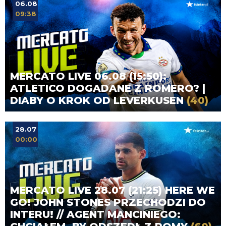
06.08
09:38
MERCATO LIVE 06.08 (15:50):
ATLETICO DOGADANE Z ROMERO? |
DIABY O KROK OD LEVERKUSEN
(40)
28.07
00:00
MERCATO LIVE 28.07 (21:25) HERE WE
GO! JOHN STONES PRZECHODZI DO
INTERU! // AGENT MANCINIEGO: