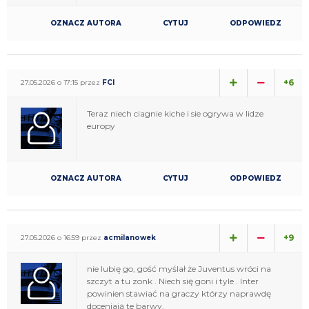
OZNACZ AUTORA
CYTUJ
ODPOWIEDZ
+6
27.05.2026 o 17:15 przez
FCI
Teraz niech ciagnie kiche i sie ogrywa w lidze
europy
OZNACZ AUTORA
CYTUJ
ODPOWIEDZ
+9
27.05.2026 o 16:59 przez
acmilanowek
nie lubię go, gość myślał że Juventus wróci na
szczyt a tu zonk . Niech się goni i tyle . Inter
powinien stawiać na graczy którzy naprawdę
doceniają te barwy.