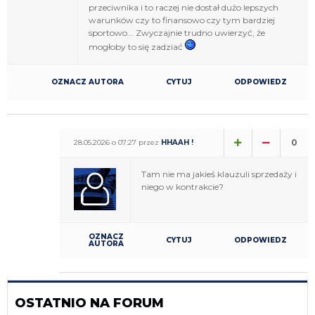
przeciwnika i to raczej nie dostał dużo lepszych
warunków czy to finansowo czy tym bardziej
sportowo... Zwyczajnie trudno uwierzyć, że
mogłoby to się zadziać
OZNACZ AUTORA
CYTUJ
ODPOWIEDZ
0
28.05.2026 o 07:27 przez
HHAAH !
Tam nie ma jakieś klauzuli sprzedaży i
niego w kontrakcie?
OZNACZ
CYTUJ
ODPOWIEDZ
AUTORA
OSTATNIO NA FORUM