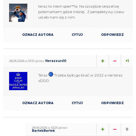
teraz to niech spier**la. Na szczęście okazał się
połamańcem gdzie indziej . Z perspektywy czasu
usrało nam się z nim.
OZNACZ AUTORA
CYTUJ
ODPOWIEDZ
+1
28.05.2026 o 01:51 przez
Nerazzurx10
Teraz
Trzeba było go brać w 2022 a nie teraz
xDDD
OZNACZ AUTORA
CYTUJ
ODPOWIEDZ
28.05.2026 o 13:25 przez
0
BartekBartek