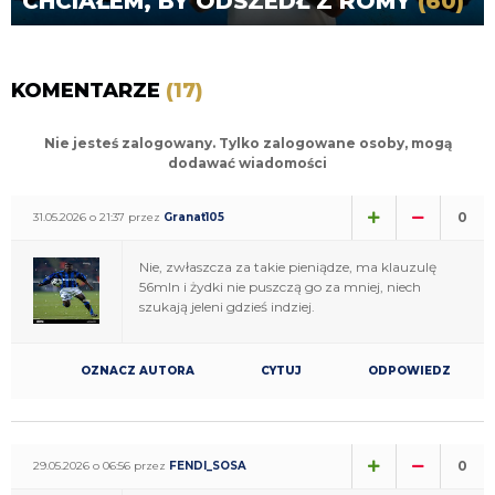
CHCIAŁEM, BY ODSZEDŁ Z ROMY
(60)
KOMENTARZE
(17)
Nie jesteś zalogowany. Tylko zalogowane osoby, mogą
dodawać wiadomości
0
31.05.2026 o 21:37 przez
Granat105
Nie, zwłaszcza za takie pieniądze, ma klauzulę
56mln i żydki nie puszczą go za mniej, niech
szukają jeleni gdzieś indziej.
OZNACZ AUTORA
CYTUJ
ODPOWIEDZ
0
29.05.2026 o 06:56 przez
FENDI_SOSA