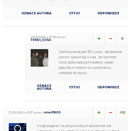
OZNACZ AUTORA
CYTUJ
ODPOWIEDZ
29.05.2026 o 07:00 przez
0
FENDI_SOSA
Zachował się jak ŚP Lucio.. ale jeszcze
zanim zjawił się u nas.. bo tamten
choć doświadczył tripletty wpier
jedynej w historii w wykonaniu
włoskiej drużyny..
OZNACZ
CYTUJ
ODPOWIEDZ
AUTORA
+10
27.05.2026 o 15:37 przez
smerf1600
mógł pograć na przyzwoitym poziomie we
włoszech i w LM, zdobyć kilka tytułów to wybrał