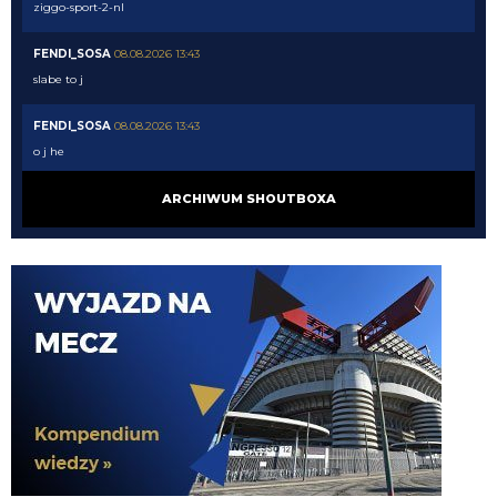
ziggo-sport-2-nl
FENDI_SOSA
08.08.2026 13:43
slabe to j
FENDI_SOSA
08.08.2026 13:43
o j he
FENDI_SOSA
08.08.2026 13:43
ARCHIWUM SHOUTBOXA
sla
pepesanchez
08.08.2026 13:40
Dajcie link
Rebelde
08.08.2026 13:40
Chivu to chyba specialnie wystawił tego daremnego LH , zeby kibice
stwierdzili ze te 40mln to faktycznie lepiej przeznaczyc na wahadlowego niz
na SO
HHAAH !
08.08.2026 13:38
Sol Campbell chyba był kiedyś kapitanem Tottenhamu i poszedł sobie do
AFC