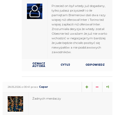
Przecież on był wtedy już dogadany,
tylko judasz przyszedł i o ile
pamiętam Bremerowi dali dwa razy
więcej niż oferował Inter i Torino też
więcej zapłacili niż oferował Inter.
Zrozumiała decyzja że wtedy został.
Obecnie też uważam że już nie warto
wchodzić w negocjacje tym bardziej
że jude będzie chciało pozbyć się
niewypałów a nie podstawowych
zawodników.
OZNACZ
CYTUJ
ODPOWIEDZ
AUTORA
+1
28.05.2026 o 00:41 przez
Capar
Żadnych merdaczy