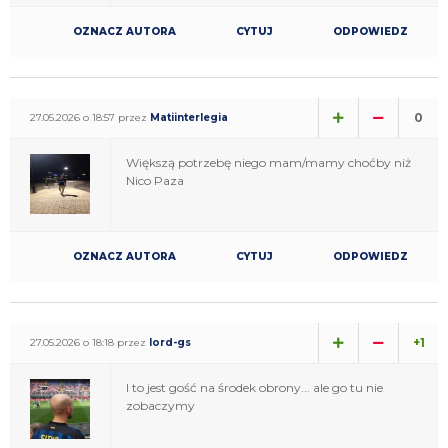
OZNACZ AUTORA
CYTUJ
ODPOWIEDZ
0
27.05.2026 o 18:57 przez
Matiinterlegia
Większą potrzebę niego mam/mamy choćby niż
Nico Paza
OZNACZ AUTORA
CYTUJ
ODPOWIEDZ
+1
27.05.2026 o 18:18 przez
lord-gs
I to jest gość na środek obrony... ale go tu nie
zobaczymy