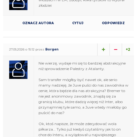
złodziei
OZNACZ AUTORA
CYTUJ
ODPOWIEDZ
+2
27.05.2026 o 15:12 przez
Borgen
Nie wierzę, wydaje mi się to bardziej abstrakcyjne
niż sprowadzenie Palestry z Atalanty.
Sam transfer mógłby być nawet ok, ale serio
mamy nadzieję, że Juve puści do nas zawodnika w
cenie, która będzie dla nas atrakcyjna? Bremer to
nie jest anonimowy zawodnik, znajdą się za
granicą klubu, które dadzą więcej niż Inter, albo
przynajmniej tyle samo, a Juve wtedy miałoby go
puścić do nas?
Ok, ktoś napisze, że może zdecydować wola
piłkarza... Tylko już kiedyś czytaliśmy jak to on
chce do Interu, a wylądował u największego