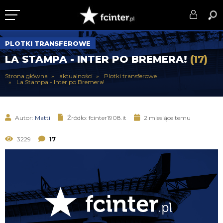
KLUB
PLOTKI TRANSFEROWE
LA STAMPA - INTER PO BREMERA!
(17)
DRUŻYNA
Strona główna
aktualności
Plotki transferowe
La Stampa - Inter po Bremera!
SERIE A
PUCHARY
Autor:
Matti
Źródło: fcinter1908.it
2 miesiące temu
DLA TIFOSICH
3229
17
SERWIS