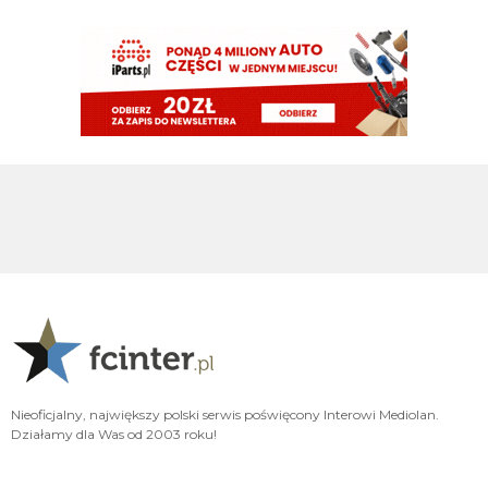
FENDI_SOSA
08.08.2026 13:36
oby go jakos kontuzje nie trapily w tym sezo
FENDI_SOSA
08.08.2026 13:36
dimash he
Borgen
08.08.2026 13:33
Ładnie, brawo Dima
doman
08.08.2026 13:29
Barella ledwo piłkę strącił obok swojej nogi i łapy rozłożył że nikt nie
podbiegł 😁
Xucatlan
08.08.2026 13:27
Taki Vieri też zaliczał Inter, Milan i Juventus, a ma tu status legendy i nikt go
człowiekiem bez honoru nie nazywa.
Nieoficjalny, największy polski serwis poświęcony Interowi Mediolan.
Xucatlan
08.08.2026 13:26
Działamy dla Was od 2003 roku!
Romero jest w Tottenhamie kapitanem, bo jako jedyny ma jakiś charakter i
cała reszta miękiszonów się go słucha. Typ jest z Argentyny nie z Londynu.
Nigdy zdaje się jakiejś wielkiej miłości do Tottenhamu nie deklarował.