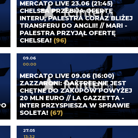
MERCATO LIVE 23.06 (21:45)
CHELSEA PRZEBIJA OFERTĘ
INTERU, PALESTRA CORAZ BLIŻEJ
TRANSFERU DO ANGLII! // MARI -
PALESTRA PRZYJĄŁ OFERTĘ
CHELSEA!
(96)
09.06
00:00
MERCATO LIVE 09.06 (16:00)
ZAZZARONI: OAKTREE NIE JEST
CHĘTNE DO ZAKUPÓW POWYŻEJ
20 MLN EURO // LA GAZZETTA -
PO
INTER PRZYSPIESZA W SPRAWIE
SOLETA!
(67)
27.05
13:32