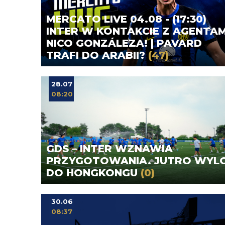
MERCATO LIVE 04.08 - (17:30)
INTER W KONTAKCIE Z AGENTAM
NICO GONZÁLEZA! | PAVARD
TRAFI DO ARABII?
(47)
28.07
08:20
GDS – INTER WZNAWIA
PRZYGOTOWANIA. JUTRO WYL
DO HONGKONGU
(0)
30.06
08:37