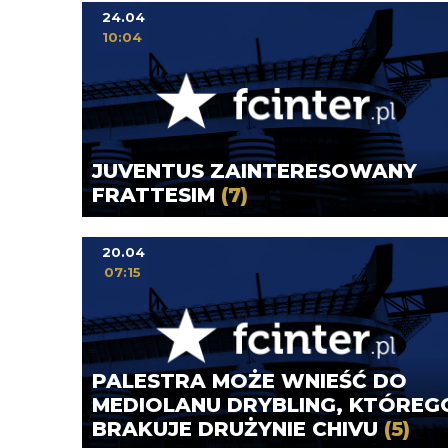
24.04
10:04
JUVENTUS ZAINTERESOWANY
FRATTESIM
(7)
20.04
07:15
PALESTRA MOŻE WNIEŚĆ DO
MEDIOLANU DRYBLING, KTÓREG
BRAKUJE DRUŻYNIE CHIVU
(5)