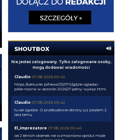
SHOUTBOX
Nie jesteś zalogowany. Tylko zalogowane osoby,
mogą dodawać wiadomości
Claudio
07.08.2026 00:42
https://satkurier.pl/news/252170/gdzie-ogladac-
pilke-nozna-w-sezonie-202627-pelny-wykaz.html
Claudio
07.08.2026 00:42
tu sie zgodze. O przebudowie obrony juz pisalem 2
lata temu
El_Imprezatore
07.08.2026 00:40
od 2 letnich okienek nie wzmocniono oprócz może