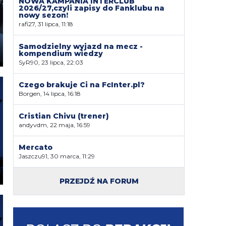
NOWA KAMPANIA INTERCLUB
2026/27,czyli zapisy do Fanklubu na
nowy sezon!
rafi27, 31 lipca, 11:18
Samodzielny wyjazd na mecz -
kompendium wiedzy
SyR90, 23 lipca, 22:03
Czego brakuje Ci na FcInter.pl?
Borgen, 14 lipca, 16:18
Cristian Chivu (trener)
andyvdm, 22 maja, 16:59
Mercato
Jaszczu91, 30 marca, 11:29
PRZEJDŹ NA FORUM