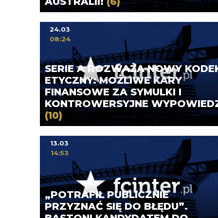
AUSTRALII!
(6)
24.03
08:24
SERIE A ROZWAŻA NOWY KODE
ETYCZNY: MOŻLIWE KARY
FINANSOWE ZA SYMULKI I
KONTROWERSYJNE WYPOWIEDZ
(10)
13.03
14:53
„POTRAFIŁ PUBLICZNIE
PRZYZNAĆ SIĘ DO BŁĘDU”.
BASTONI KANDYDATEM DO