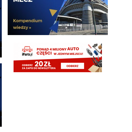
Żebyscie sie jeszcze nie zdziwili jak CHivu po
treningach uznal ze Pavard ma motywacje i
odpowiednie umiejetnosci i sam chce by zostal, a
kasa ma isc na inne pozycje
Jaworeq
06.08.2026 23:33
Pavard mvp w padla będzie w tym sezonie
HB
06.08.2026 23:14
Misterem X był Benjamin Pavard. Witamy w
Interze!
FENDI_SOSA
06.08.2026 22:16
Af*
FENDI_SOSA
06.08.2026 22:16
Ad
FENDI_SOSA
06.08.2026 22:15
A np jakby mieć wybierać jak cos czy hasto czy
romero to wole Włocha ad