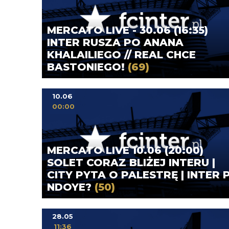
MERCATO LIVE - 30.06 (16:35)
INTER RUSZA PO ANANA
KHALAILIEGO // REAL CHCE
BASTONIEGO!
(69)
10.06
00:00
MERCATO LIVE 10.06 (20:00)
SOLET CORAZ BLIŻEJ INTERU |
CITY PYTA O PALESTRĘ | INTER 
NDOYE?
(50)
28.05
11:36