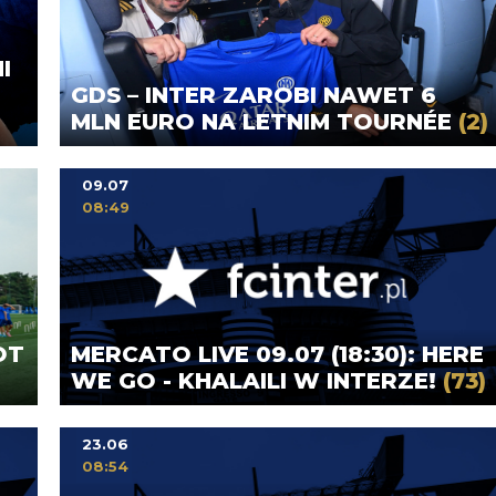
I
GDS – INTER ZAROBI NAWET 6
MLN EURO NA LETNIM TOURNÉE
(2)
09.07
08:49
OT
MERCATO LIVE 09.07 (18:30): HERE
WE GO - KHALAILI W INTERZE!
(73)
23.06
08:54