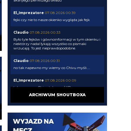
akanjiego pierwszego składu
El_Imprezatore
07.08.2026 00:39
fejki czy nie to nasze okienko wygląda jak fejk
Claudio
07.08.2026 00:33
Było tyle fejków i gównoinformacji w tym okienku i
niektórzy nadal łykają wszystko co pismaki
wrzucają. To jest nieprawdopodobne.
Claudio
07.08.2026 00:31
no tak napewno my wiemy co Chivu myśli....
El_Imprezatore
07.08.2026 00:09
tak na pewno Chivu tak uznał XD
ARCHIWUM SHOUTBOXA
Claudio
06.08.2026 23:58
pismaki zawsze maja info z opoznieniem. Moze juz
dawno dali sobie spokoj z Romero. To wiedza tylko
wewnatrz Interu
Claudio
06.08.2026 23:57