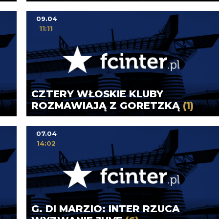
09.04
11:11
CZTERY WŁOSKIE KLUBY
ROZMAWIAJĄ Z GORETZKĄ
(1)
07.04
14:02
G. DI MARZIO: INTER RZUCA