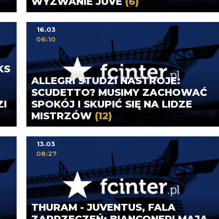
WYZWANIE JUVE
(6)
16.03
06:10
KS
ALLEGRI STUDZI NASTROJE:
SCUDETTO? MUSIMY ZACHOWAĆ
I
SPOKÓJ I SKUPIĆ SIĘ NA LIDZE
MISTRZÓW
(12)
13.03
08:27
THURAM - JUVENTUS, FALA
ZAPRZECZEŃ: BIANCONERI MAJĄ