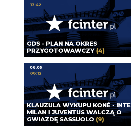
13:42
GDS - PLAN NA OKRES
PRZYGOTOWAWCZY
(4)
06.05
08:12
KLAUZULA WYKUPU KONÉ - INTE
MILAN I JUVENTUS WALCZĄ O
GWIAZDĘ SASSUOLO
(9)